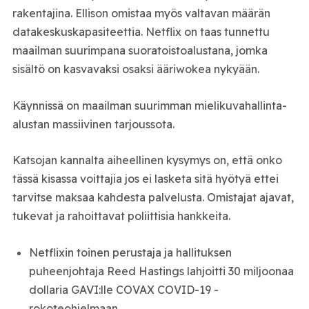
rakentajina. Ellison omistaa myös valtavan määrän
datakeskuskapasiteettia. Netflix on taas tunnettu
maailman suurimpana suoratoistoalustana, jomka
sisältö on kasvavaksi osaksi ääriwokea nykyään.
Käynnissä on maailman suurimman mielikuvahallinta-
alustan massiivinen tarjoussota.
Katsojan kannalta aiheellinen kysymys on, että onko
tässä kisassa voittajia jos ei lasketa sitä hyötyä ettei
tarvitse maksaa kahdesta palvelusta. Omistajat ajavat,
tukevat ja rahoittavat poliittisia hankkeita.
Netflixin toinen perustaja ja hallituksen
puheenjohtaja Reed Hastings lahjoitti 30 miljoonaa
dollaria GAVI:lle COVAX COVID-19 -
rokoteohjelmaan.