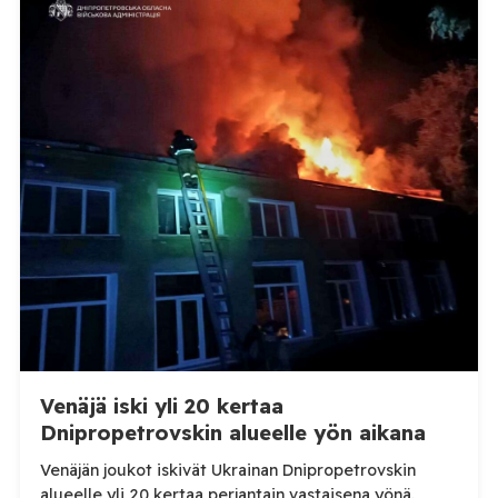
Venäjä iski yli 20 kertaa
Dnipropetrovskin alueelle yön aikana
Venäjän joukot iskivät Ukrainan Dnipropetrovskin
alueelle yli 20 kertaa perjantain vastaisena yönä.