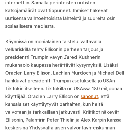
internettiin. Samalla perinteisten uutisten
katsojamäärät ovat tippuneet. Ihmiset hakevat
uutisensa vaihtoehtoisista lähteistä ja suurelta osin
sosiaalisesta mediasta.
Käynnissä on monialainen taistelu: valtavalla
velkariskillä tehty Ellisonin perheen tarjous ja
presidentti Trumpin vävyn Jared Kushnerin
mukanaolo kaupassa herättävät kysymyksiä. Lisäksi
Oraclen Larry Ellison, Lachlan Murdoch ja Michael Dell
hankkivat presidentti Trumpin asetuksella jo USAn
TikTokin itselleen. TikTokilla on USA:ssa 180 miljoonaa
käyttäjää. Oraclen Larry Ellison on
sanonut,
että
kansalaiset käyttäytyvät parhaiten, kun heitä
valvotaan ja tarkkaillaan jatkuvasti. Kriitikot näkevät
Ellisonin, Palantirin Peter Thielin ja Alex Karpin kanssa
keskeisinä Yhdysvaltalaisen valvontayhteiskunnan