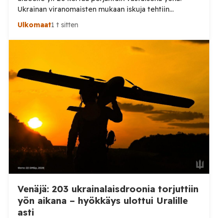
Ukrainan viranomaisten mukaan iskuja tehtiin
drooneilla ja tykistöllä viidelle eri alueelle.
Ulkomaat
1 t sitten
Henkilövahingoilta vältyttiin. Dnipropetrovskin
alueellisen sotilashallinnon johtaja Oleksandr Hanzha
kertoi perjantaiaamuna 7. elokuuta julkaisemassaan
Telegram-päivityksessä, että Venäjän joukot
hyökkäsivät yön aikana yli 20 kertaa viidelle alueelle.
Nikopolin alueella iskuja kohdistui Nikopolin
kaupunkiin sekä […]
Venäjä: 203 ukrainalaisdroonia torjuttiin
yön aikana – hyökkäys ulottui Uralille
asti