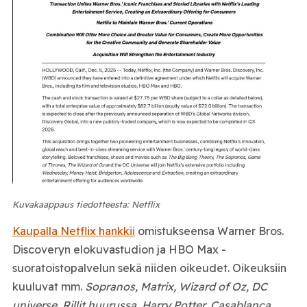
Kuvakaappaus tiedotteesta: Netflix
Kaupalla Netflix hankkii
omistukseensa Warner Bros.
Discoveryn elokuvastudion ja HBO Max -
suoratoistopalvelun sekä niiden oikeudet. Oikeuksiin
kuuluvat mm.
Sopranos, Matrix, Wizard of Oz, DC
universe, Rillit huurussa, Harry Potter, Casablanca,