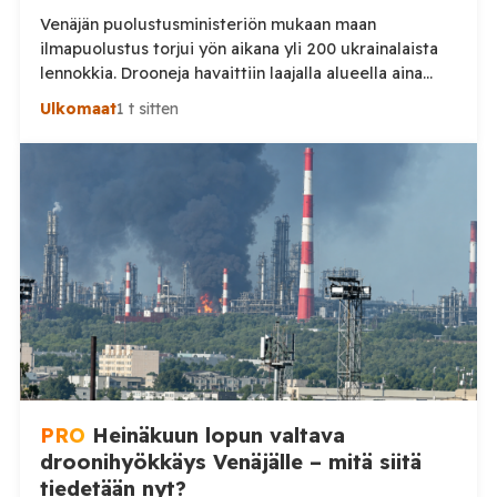
Venäjän puolustusministeriön mukaan maan
ilmapuolustus torjui yön aikana yli 200 ukrainalaista
lennokkia. Drooneja havaittiin laajalla alueella aina
Uralille asti. Venäjän puolustusministeriön virallisen
Ulkomaat
1 t sitten
ilmoituksen mukaan ilmapuolustus sieppasi ja tuhosi
yhteensä 203 ukrainalaista kiinteäsiipistä
miehittämätöntä ilma-alusta torstai-illan 6. elokuuta
ja perjantaiaamun 7. elokuuta välisenä aikana.
Ministeriön ilmoitus koskee aikaväliä kello 20–08
Moskovan aikaa. Ministeriön mukaan drooneja
torjuttiin […]
PRO
Heinäkuun lopun valtava
droonihyökkäys Venäjälle – mitä siitä
tiedetään nyt?