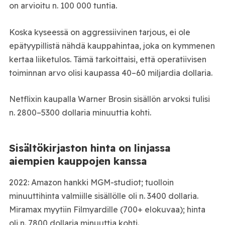
on arvioitu n. 100 000 tuntia.
Koska kyseessä on aggressiivinen tarjous, ei ole
epätyypillistä nähdä kauppahintaa, joka on kymmenen
kertaa liiketulos. Tämä tarkoittaisi, että operatiivisen
toiminnan arvo olisi kaupassa 40–60 miljardia dollaria.
Netflixin kaupalla Warner Brosin sisällön arvoksi tulisi
n. 2800–5300 dollaria minuuttia kohti.
Sisältökirjaston hinta on linjassa
aiempien kauppojen kanssa
2022: Amazon hankki MGM-studiot; tuolloin
minuuttihinta valmiille sisällölle oli n. 3400 dollaria.
Miramax myytiin Filmyardille (700+ elokuvaa); hinta
oli n. 7800 dollaria minuuttia kohti.