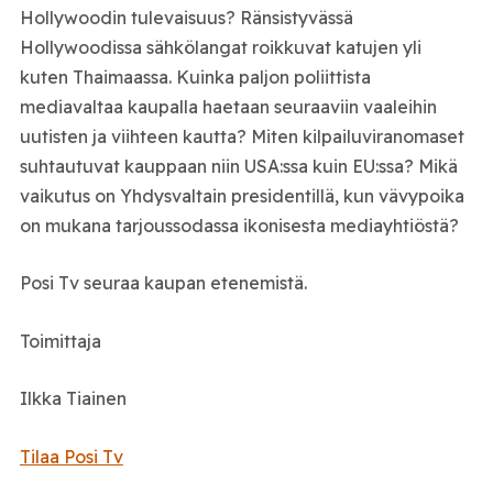
Hollywoodin tulevaisuus? Ränsistyvässä
Hollywoodissa sähkölangat roikkuvat katujen yli
kuten Thaimaassa. Kuinka paljon poliittista
mediavaltaa kaupalla haetaan seuraaviin vaaleihin
uutisten ja viihteen kautta? Miten kilpailuviranomaset
suhtautuvat kauppaan niin USA:ssa kuin EU:ssa? Mikä
vaikutus on Yhdysvaltain presidentillä, kun vävypoika
on mukana tarjoussodassa ikonisesta mediayhtiöstä?
Posi Tv seuraa kaupan etenemistä.
Toimittaja
Ilkka Tiainen
Tilaa Posi Tv