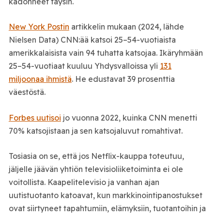
kadonneet täysin.
New York Postin
artikkelin mukaan (2024, lähde
Nielsen Data) CNN:ää katsoi 25–54-vuotiaista
amerikkalaisista vain 94 tuhatta katsojaa. Ikäryhmään
25–54-vuotiaat kuuluu Yhdysvalloissa yli
131
miljoonaa ihmistä
. He edustavat 39 prosenttia
väestöstä.
Forbes uutisoi
jo vuonna 2022, kuinka CNN menetti
70% katsojistaan ja sen katsojaluvut romahtivat.
Tosiasia on se, että jos Netflix-kauppa toteutuu,
jäljelle jäävän yhtiön televisioliiketoiminta ei ole
voitollista. Kaapelitelevisio ja vanhan ajan
uutistuotanto katoavat, kun markkinointipanostukset
ovat siirtyneet tapahtumiin, elämyksiin, tuotantoihin ja