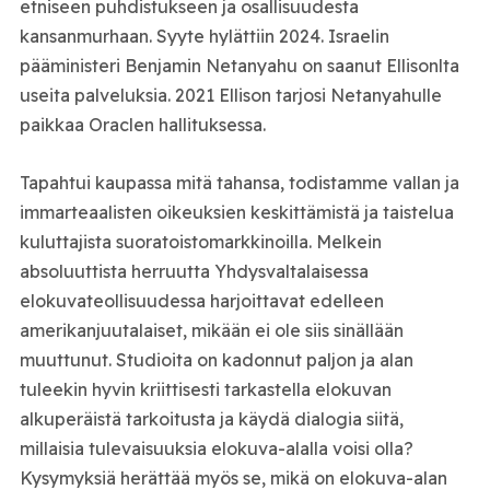
etniseen puhdistukseen ja osallisuudesta
kansanmurhaan. Syyte hylättiin 2024. Israelin
pääministeri Benjamin Netanyahu on saanut Ellisonlta
useita palveluksia. 2021 Ellison tarjosi Netanyahulle
paikkaa Oraclen hallituksessa.
Tapahtui kaupassa mitä tahansa, todistamme vallan ja
immarteaalisten oikeuksien keskittämistä ja taistelua
kuluttajista suoratoistomarkkinoilla. Melkein
absoluuttista herruutta Yhdysvaltalaisessa
elokuvateollisuudessa harjoittavat edelleen
amerikanjuutalaiset, mikään ei ole siis sinällään
muuttunut. Studioita on kadonnut paljon ja alan
tuleekin hyvin kriittisesti tarkastella elokuvan
alkuperäistä tarkoitusta ja käydä dialogia siitä,
millaisia tulevaisuuksia elokuva-alalla voisi olla?
Kysymyksiä herättää myös se, mikä on elokuva-alan