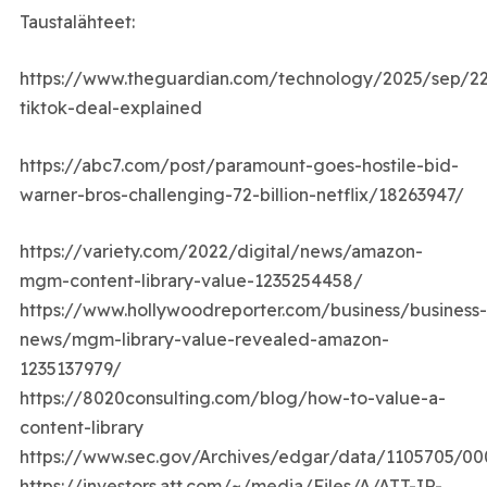
Taustalähteet:
https://www.theguardian.com/technology/2025/sep/2
tiktok-deal-explained
https://abc7.com/post/paramount-goes-hostile-bid-
warner-bros-challenging-72-billion-netflix/18263947/
https://variety.com/2022/digital/news/amazon-
mgm-content-library-value-1235254458/
https://www.hollywoodreporter.com/business/business-
news/mgm-library-value-revealed-amazon-
1235137979/
https://8020consulting.com/blog/how-to-value-a-
content-library
https://www.sec.gov/Archives/edgar/data/1105705/0
https://investors.att.com/~/media/Files/A/ATT-IR-