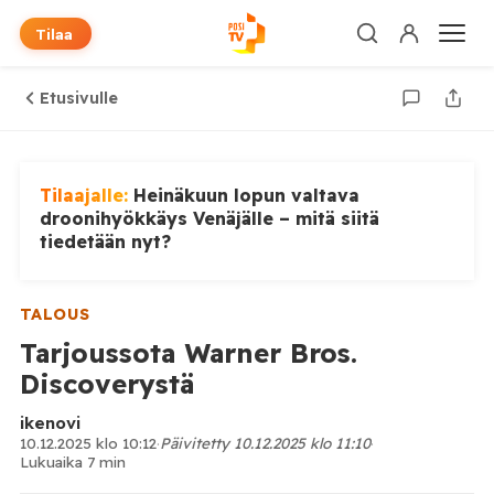
Tilaa
Etusivulle
Tilaajalle:
Heinäkuun lopun valtava
droonihyökkäys Venäjälle – mitä siitä
tiedetään nyt?
TALOUS
Tarjoussota Warner Bros.
Discoverystä
ikenovi
10.12.2025 klo 10:12
·
Päivitetty 10.12.2025 klo 11:10
·
Lukuaika 7 min