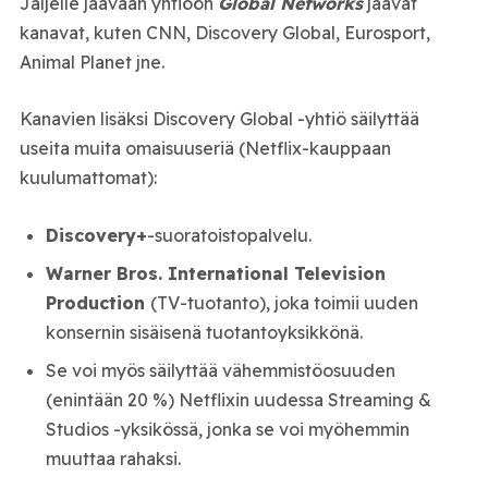
Jäljelle jäävään yhtiöön
Global Networks
jäävät
kanavat, kuten CNN, Discovery Global, Eurosport,
Animal Planet
jne.
Kanavien lisäksi Discovery Global -yhtiö säilyttää
useita muita omaisuuseriä (Netflix-kauppaan
kuulumattomat):
Discovery+
-suoratoistopalvelu.
Warner Bros. International Television
Production
(TV-tuotanto), joka toimii uuden
konsernin sisäisenä tuotantoyksikkönä.
Se voi myös säilyttää vähemmistöosuuden
(enintään 20 %) Netflixin uudessa Streaming &
Studios -yksikössä, jonka se voi myöhemmin
muuttaa rahaksi.