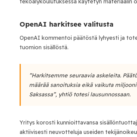
tekoälykoulutuksessa käytetyn materiaalin o
OpenAI harkitsee valitusta
OpenAI kommentoi päätöstä lyhyesti ja totes
tuomion sisällöstä.
”Harkitsemme seuraavia askeleita. Päätö
määrää sanoituksia eikä vaikuta miljooniin
Saksassa”, yhtiö totesi lausunnossaan.
Yritys korosti kunnioittavansa sisällöntuotta
aktiivisesti neuvotteluja useiden tekijänoike