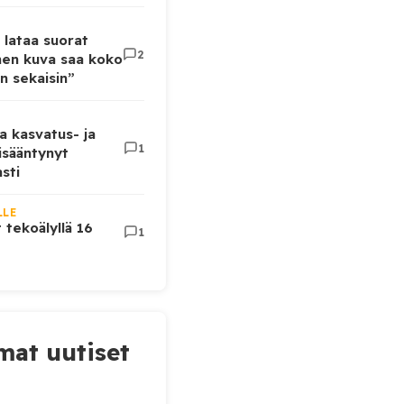
 lataa suorat
2
inen kuva saa koko
n sekaisin”
a kasvatus- ja
1
lisääntynyt
sti
LLE
t tekoälyllä 16
1
at uutiset