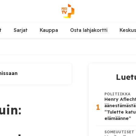
t
Sarjat
Kauppa
Osta lahjakortti
Kesku
missaan
Luet
POLITIIKKA
Henry Aflecht
1
uin:
äänestämästä
“Tulette katu
elämäänne”
SOMEUUTISET