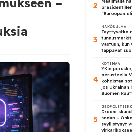
omukseen –
Maailmalla n
2
presidentille
“Euroopan eli
ksia
NÄKÖKULMA
Täyttyvätkö
3
tunnusmerkit
vastuun, kun
tappavat suo
KOTIMAA
YK:n peruskir
perusteella V
4
kohdistaa so
jos Ukrainan 
Suomen kaut
GEOPOLITIIK
Drooni-skanda
5
sodan – Onk
syyllistynyt 
virkarikokse