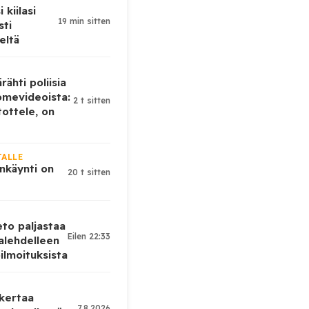
 kiilasi
19 min sitten
sti
eltä
rähti poliisia
omevideoista:
2 t sitten
tottele, on
JALLE
nkäynti on
20 t sitten
eto paljastaa
Eilen 22:33
alehdelleen
ilmoituksista
 kertaa
7.8.2026