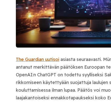
The Guardian uutisoi
asiasta seuraavasti. Mü
antanut merkittävän päätöksen Euroopan te
OpenAI:n ChatGPT on todettu syylliseksi Sak
rikkomiseen käytettyään suojattuja laulujen s
kouluttamisessa ilman lupaa. Päätös voi mu
laajakantoiseksi ennakkotapaukseksi koko E