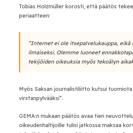
Tobias Holzmüller korosti, että päätös tekee
periaatteen:
”Internet ei ole itsepalvelukauppa, eikä 
ilmaiseksi. Olemme luoneet ennakkotapa
tekijöiden oikeuksia myös tekoälyn aikak
Myös Saksan journalistiliitto kutsui tuomiota
virstanpylvääksi”.
GEMA:n mukaan päätös avaa tien neuvotteluil
oikeudenhaltijoille tulisi jatkossa maksaa ko