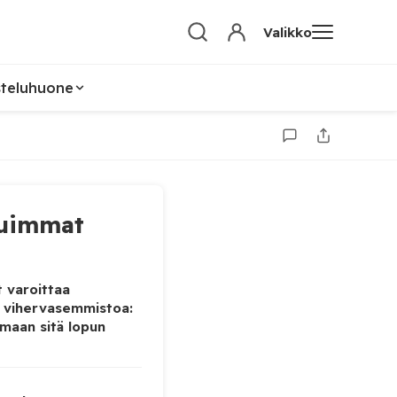
Valikko
steluhuone
uimmat
 varoittaa
 vihervasemmistoa:
maan sitä lopun