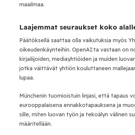
maailmaa.
Laajemmat seuraukset koko alall
Päätöksellä saattaa olla vaikutuksia myös Yh
oikeudenkäynteihin. OpenAI:ta vastaan on no
kirjailijoiden, mediayhtiöiden ja muiden luova
jotka väittävät yhtiön kouluttaneen mallejaan
lupaa.
Münchenin tuomioistuin linjasi, että tapaus v
eurooppalaisena ennakkotapauksena ja muo
sille, miten luovan työn ja tekoälyn välinen 
määritellään.