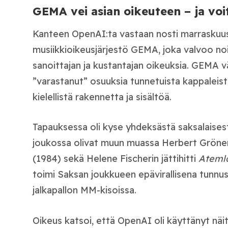
GEMA vei asian oikeuteen – ja voit
Kanteen OpenAI:ta vastaan nosti marraskuu
musiikkioikeusjärjestö GEMA, joka valvoo noi
sanoittajan ja kustantajan oikeuksia. GEMA vä
”varastanut” osuuksia tunnetuista kappaleis
kielellistä rakennetta ja sisältöä.
Tapauksessa oli kyse yhdeksästä saksalaisest
joukossa olivat muun muassa Herbert Gröne
(1984) sekä Helene Fischerin jättihitti
Atemlo
toimi Saksan joukkueen epävirallisena tunnu
jalkapallon MM-kisoissa.
Oikeus katsoi, että OpenAI oli käyttänyt näi