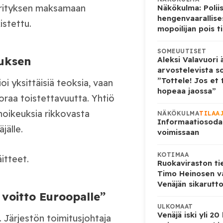
 yrityksen maksamaan
Näkökulma: Poliisi
hengenvaarallise
istettu.
mopoilijan pois ti
SOMEUUTISET
tuksen
Aleksi Valavuori ä
arvostelevista s
”Tottele! Jos et 
ioi yksittäisiä teoksia, vaan
hopeaa jaossa”
oraa toistettavuutta. Yhtiö
änoikeuksia rikkovasta
NÄKÖKULMA
TILAA
Informaatiosoda
äjälle.
voimissaan
KOTIMAA
itteet.
Ruokaviraston ti
Timo Heinosen v
Venäjän sikarutto
 voitto Euroopalle”
ULKOMAAT
Venäjä iski yli 20
i. Järjestön toimitusjohtaja