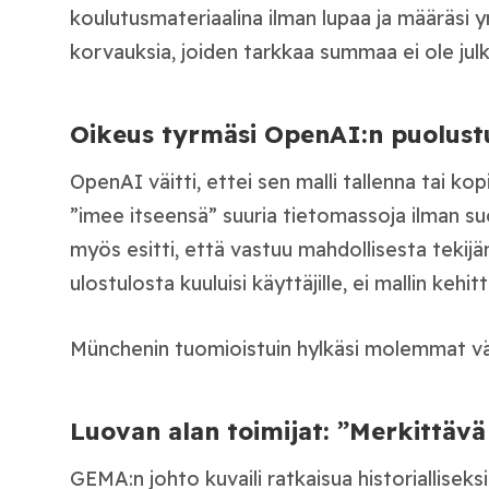
koulutusmateriaalina ilman lupaa ja määräsi
korvauksia, joiden tarkkaa summaa ei ole julk
Oikeus tyrmäsi OpenAI:n puolus
OpenAI väitti, ettei sen malli tallenna tai kop
”imee itseensä” suuria tietomassoja ilman su
myös esitti, että vastuu mahdollisesta tekij
ulostulosta kuuluisi käyttäjille, ei mallin kehitt
Münchenin tuomioistuin hylkäsi molemmat vä
Luovan alan toimijat: ”Merkittävä
GEMA:n johto kuvaili ratkaisua historialliseks