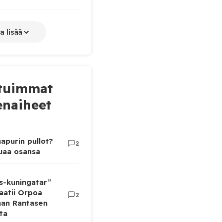
a lisää
tuimmat
naiheet
apurin pullot?
2
luaa osansa
as-kuningatar”
aatii Orpoa
2
aan Rantasen
ta