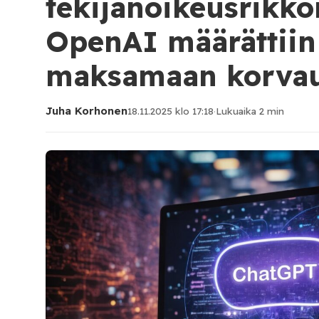
tekijänoikeusrikk
OpenAI määrättiin
maksamaan korvau
Juha Korhonen
18.11.2025 klo 17:18
·
Lukuaika 2 min