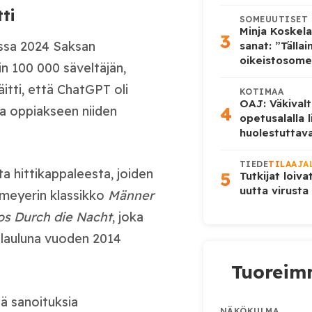
ti
SOMEUUTISET
Minja Koskela
3
ssa 2024 Saksan
sanat: ”Tälla
oikeistosome
n 100 000 säveltäjän,
itti, että ChatGPT oli
KOTIMAA
OAJ: Väkivalt
4
ta oppiakseen niiden
opetusalalla 
huolestuttava
TIEDE
TILAAJA
a hittikappaleesta, joiden
5
Tutkijat loiva
uutta virusta
meyerin klassikko
Männer
s Durch die Nacht
, joka
slauluna vuoden 2014
Tuoreimm
tä sanoituksia
NÄKÖKULMA