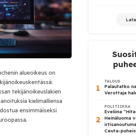
Lata
Suosi
puhee
nchenin alueoikeus on
kijänoikeuskentässä:
TALOUS
1
Palautatko na
san tekijänoikeuslakien
Verottaja ha
anoituksia kielimalliensa
POLITIIKKA
odostua ensimmäiseksi
Eveliina ”Hit
2
Heinäluoma v
uroopassa.
irtisanoutum
Ceuta-puheis