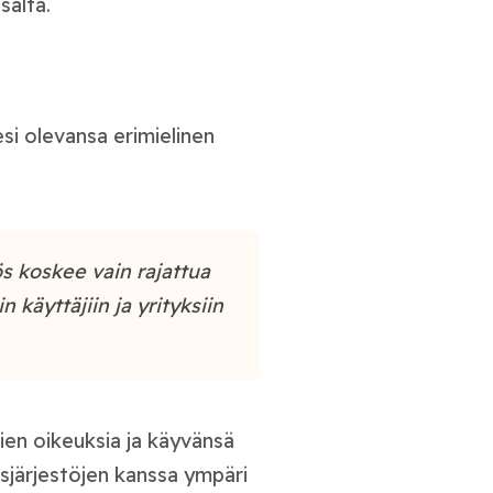
salta.
i olevansa erimielinen
s koskee vain rajattua
 käyttäjiin ja yrityksiin
jien oikeuksia ja käyvänsä
usjärjestöjen kanssa ympäri