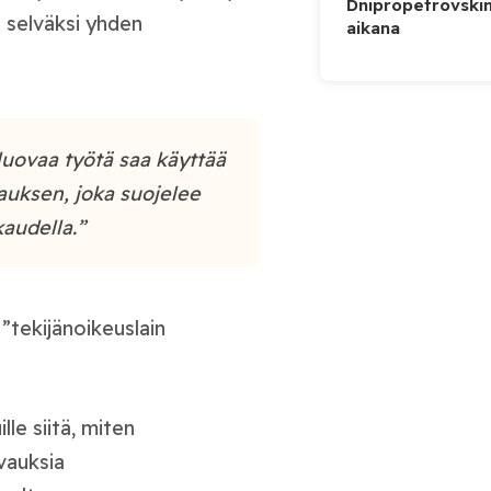
Dnipropetrovskin
 selväksi yhden
aikana
luovaa työtä saa käyttää
uksen, joka suojelee
audella.”
 ”tekijänoikeuslain
le siitä, miten
rvauksia