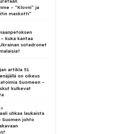
auretaan
mme – “Klovni” ja
itin maskotti”
 maanpetoksen
 – kuka kantaa
 Ukrainan sotadronet
malaisia?
jan artikla 51
enäjällä on oikeus
tatoimia Suomeen –
iskut kulkevat
ta
KA
ali uhkaa laukaista
o Suomen johto
vakavaan
en?