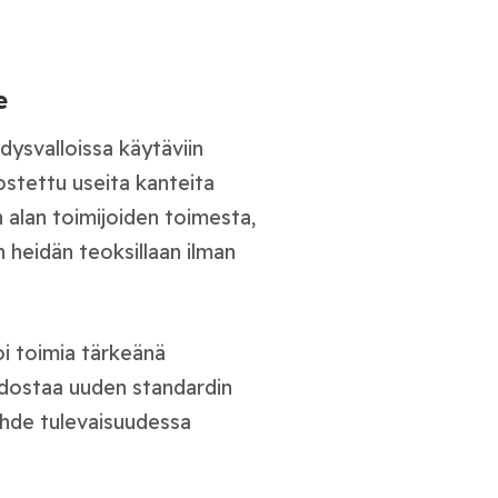
e
dysvalloissa käytäviin
stettu useita kanteita
n alan toimijoiden toimesta,
 heidän teoksillaan ilman
oi toimia tärkeänä
dostaa uuden standardin
suhde tulevaisuudessa