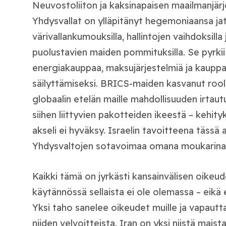
Neuvostoliiton ja kaksinapaisen maailmanjä
Yhdysvallat on ylläpitänyt hegemoniaansa jat
värivallankumouksilla, hallintojen vaihdoksilla
puolustavien maiden pommituksilla. Se pyrki
energiakauppaa, maksujärjestelmiä ja kauppar
säilyttämiseksi. BRICS-maiden kasvanut rooli
globaalin etelän maille mahdollisuuden irtautu
siihen liittyvien pakotteiden ikeestä – kehit
akseli ei hyväksy. Israelin tavoitteena tässä 
Yhdysvaltojen sotavoimaa omana moukarina
Kaikki tämä on jyrkästi kansainvälisen oikeu
käytännössä sellaista ei ole olemassa – eikä
Yksi taho sanelee oikeudet muille ja vapautt
niiden velvoitteista. Iran on yksi niistä maist