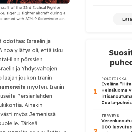
rcraft of the 33rd Tactical Fighter
5E Tiger II fighter aircraft during a
Lata
re armed with AIM-9 Sidewinder air-
 odottaa: Israelin ja
inoa yllätys oli, että isku
Suosi
tai-illan pörssien
puhee
aelin ja Yhdysvaltojen
 laajan joukon Iranin
POLITIIKKA
Eveliina ”Hit
hameneita
myöten. Iranin
1
Heinäluoma v
 useita Persianlahden
irtisanoutum
Ceuta-puheis
ukikohtia. Ainakin
tävästi myös Jemenissä
TERVEYS
Verenluovutu
puolelle. Tärkeä
000 luovutus
2