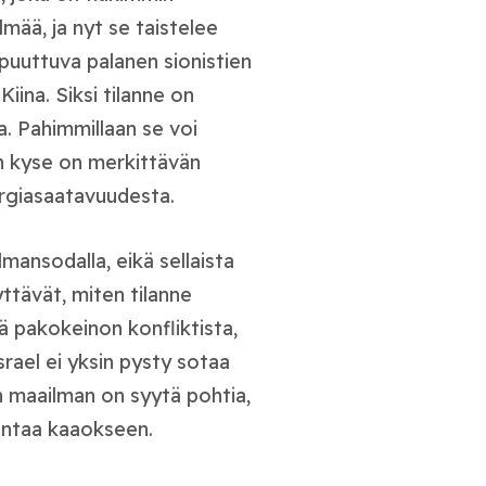
lmää, ja nyt se taistelee
puuttuva palanen sionistien
iina. Siksi tilanne on
. Pahimmillaan se voi
n kyse on merkittävän
ergiasaatavuudesta.
lmansodalla, eikä sellaista
äyttävät, miten tilanne
ää pakokeinon konfliktista,
srael ei yksin pysty sotaa
n maailman on syytä pohtia,
untaa kaaokseen.