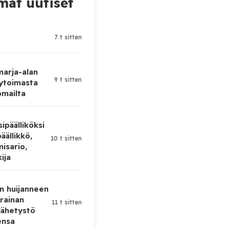
at uutiset
7 t sitten
 marja-alan
9 t sitten
ytoimasta
omailta
ipäälliköksi
äällikkö,
10 t sitten
isario,
kija
n huijanneen
krainan
11 t sitten
lähetystö
ensa