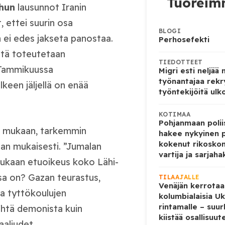
Tuoreimm
hun
lausunnot Iranin
 ettei suurin osa
BLOGI
n ei edes jakseta panostaa.
Perhosefekti
sitä toteutetaan
TIEDOTTEET
 Tammikuussa
Migri esti neljää
työnantajaa rekr
keen jäljellä on enää
työntekijöitä ulk
KOTIMAA
Pohjanmaan poliis
an mukaan, tarkemmin
hakee nykyinen p
kokenut rikoskom
nan mukaisesti. ”Jumalan
vartija ja sarjaha
mukaan etuoikeus koko Lähi-
sa on? Gazan teurastus,
TILAAJALLE
Venäjän kerrotaa
a tyttökoulujen
kolumbialaisia U
rintamalle – suur
htä demonista kuin
kiistää osallisuut
aaliudet.