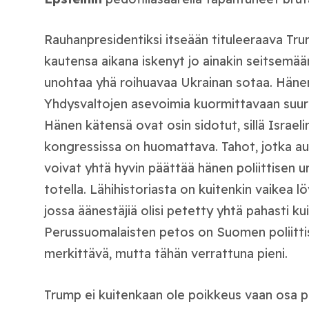
Rauhanpresidentiksi itseään tituleeraava Tr
kautensa aikana iskenyt jo ainakin seitsemää
unohtaa yhä roihuavaa Ukrainan sotaa. Häne
Yhdysvaltojen asevoimia kuormittavaan suurs
Hänen kätensä ovat osin sidotut, sillä Israelin
kongressissa on huomattava. Tahot, jotka au
voivat yhtä hyvin päättää hänen poliittisen ur
totella. Lähihistoriasta on kuitenkin vaikea l
jossa äänestäjiä olisi petetty yhtä pahasti k
Perussuomalaisten petos on Suomen poliittis
merkittävä, mutta tähän verrattuna pieni.
Trump ei kuitenkaan ole poikkeus vaan osa pi