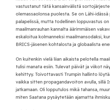
vastustanut tätä kansainvälistä sortojärjeste
olemassaolonsa puolesta. Se on Lähi-idässä 
palapelissä, mutta todellinen loppuvastus on K
maailmanrauhan kannalta äärimmäisen vakava
eskaloitua kolmanneksi maailmansodaksi, ku
BRICS-jäsenen kohtalosta ja globaalista en
On kuitenkin vielä liian aikaista pelotella maai
tulisi manata esiin. Tulevat päivät ja viikot n
kehittyy. Toivottavasti Trumpin hallinto löyt
vaikka sitten propagandavoiton avulla, sillä I
jatkamaan. Oli lopputulos mikä tahansa, muu
miten Saatana pysäytetään ajamatta ihmisk