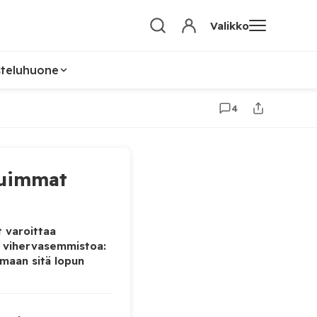
Valikko
steluhuone
4
uimmat
 varoittaa
 vihervasemmistoa:
maan sitä lopun