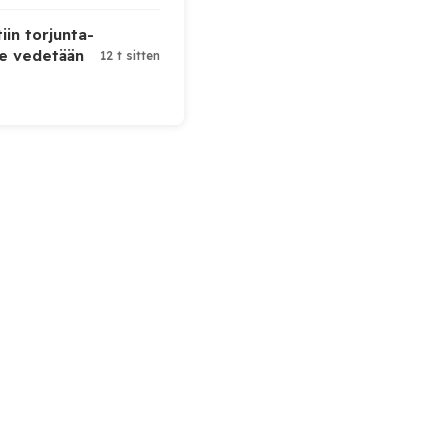
iin torjunta-
te vedetään
12 t sitten