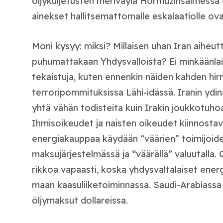
öljykuljetusten meriväylä Hormuzinsalmessa on
ainekset hallitsemattomalle eskalaatiolle ov
Moni kysyy: miksi? Millaisen uhan Iran aiheutta
puhumattakaan Yhdysvalloista? Ei minkäänlais
tekaistuja, kuten ennenkin näiden kahden hir
terroripommituksissa Lähi-idässä. Iranin ydi
yhtä vähän todisteita kuin Irakin joukkotuhoa
Ihmisoikeudet ja naisten oikeudet kiinnostavat
energiakauppaa käydään “väärien” toimijoide
maksujärjestelmässä ja “väärällä” valuutalla.
rikkoa vapaasti, koska yhdysvaltalaiset ener
maan kaasuliiketoiminnassa. Saudi-Arabiassa t
öljymaksut dollareissa.