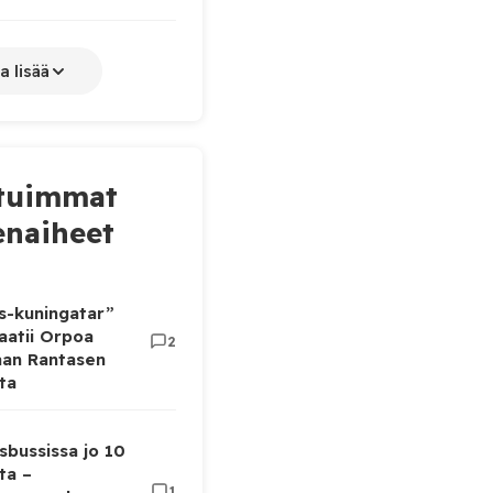
a lisää
tuimmat
naiheet
as-kuningatar”
aatii Orpoa
2
aan Rantasen
ta
sbussissa jo 10
ta –
1