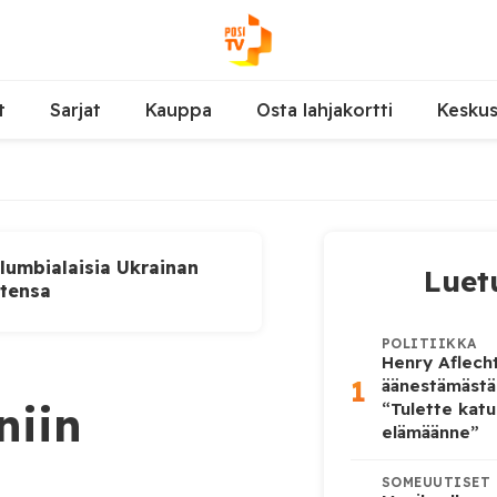
t
Sarjat
Kauppa
Osta lahjakortti
Kesku
lumbialaisia Ukrainan
Luet
utensa
POLITIIKKA
Henry Aflecht
1
äänestämästä
niin
“Tulette katu
elämäänne”
SOMEUUTISET