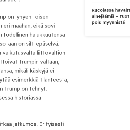
Rucolassa havaitt
ainejäämiä – tuo
ump on lyhyen toisen
pois myynnistä
n eri maahan, eikä sovi
n todellinen halukkuutensa
otaan on silti epäselvä.
 vaikutusvalta liittovaltion
ttoivat Trumpin valtaan,
ansa, mikäli käskyjä ei
öytää esimerkkiä tilanteesta,
uin Trump on tehnyt.
essa historiassa
tkää jatkumoa. Erityisesti