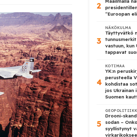
Maailmalla n
2
presidentille
“Euroopan eli
NÄKÖKULMA
Täyttyvätkö
3
tunnusmerkit
vastuun, kun
tappavat suo
KOTIMAA
YK:n peruskir
perusteella V
4
kohdistaa so
jos Ukrainan 
Suomen kaut
GEOPOLITIIK
Drooni-skanda
5
sodan – Onk
syyllistynyt 
virkarikokse