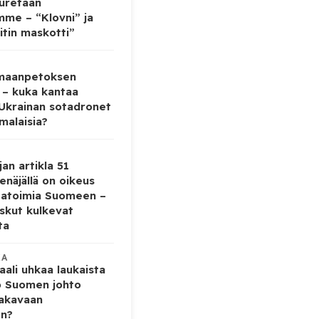
auretaan
mme – “Klovni” ja
itin maskotti”
 maanpetoksen
 – kuka kantaa
 Ukrainan sotadronet
malaisia?
jan artikla 51
enäjällä on oikeus
tatoimia Suomeen –
iskut kulkevat
ta
KA
ali uhkaa laukaista
o Suomen johto
vakavaan
en?