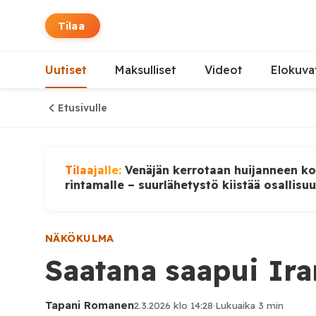
Tilaa
Uutiset
Maksulliset
Videot
Elokuva
Etusivulle
Tilaajalle:
Venäjän kerrotaan huijanneen ko
rintamalle – suurlähetystö kiistää osallisu
NÄKÖKULMA
Saatana saapui Ira
Tapani Romanen
2.3.2026 klo 14:28
·
Lukuaika 3 min