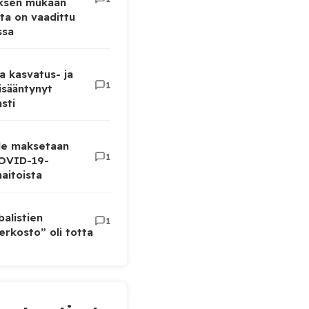
uksen mukaan
ta on vaadittu
ssa
a kasvatus- ja
1
lisääntynyt
sti
lle maksetaan
1
COVID-19-
aitoista
balistien
1
rkosto” oli totta