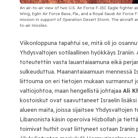
An air-to-air view of two U.S. Air Force F-15C Eagle fighter ai
Wing, Eglin Air Force Base, Fla., and a Royal Saudi Air Force F-
mission in support of Operation Desert Storm. The aircraft a
to-air missiles.
Viikonloppuna tapahtui se, mitä oli jo osannut
Yhdysvaltojen sotilaallinen hyökkäys Iraniin. A
toteutettiin vasta lauantaiaamuna eikä perjan
sulkeuduttua. Maanantaiaamuun mennessä Isr
liittouma on eri tietojen mukaan surmannut jo
valtiojohtoa, maan hengellistä johtajaa
Ali K
kostoiskut ovat saavuttaneet Israelin lisäksi
alueen maita, joissa sijaitsee Yhdysvaltojen t
Libanonista käsin operoiva Hizbollah ja tiet
toimivat huthit ovat liittyneet sotaan Iranin 