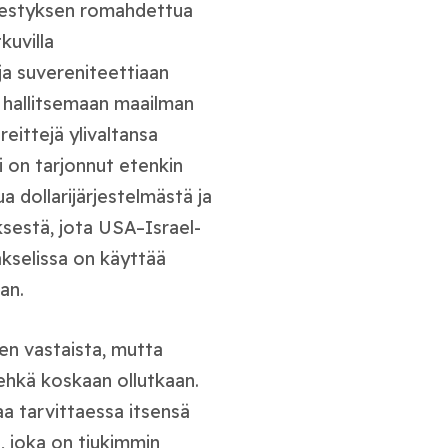
rjestyksen romahdettua
kuvilla
 ja suvereniteettiaan
i hallitsemaan maailman
eittejä ylivaltansa
 on tarjonnut etenkin
a dollarijärjestelmästä ja
yksestä, jota USA–Israel-
akselissa on käyttää
an.
den vastaista, mutta
 ehkä koskaan ollutkaan.
aa tarvittaessa itsensä
a, joka on tiukimmin