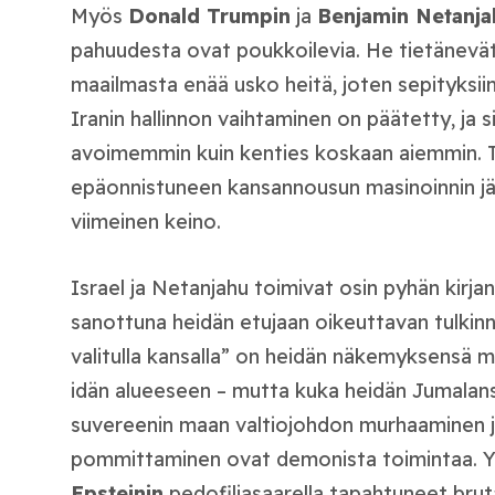
Myös
Donald Trumpin
ja
Benjamin Netanja
pahuudesta ovat poukkoilevia. He tietänevät,
maailmasta enää usko heitä, joten sepityksii
Iranin hallinnon vaihtaminen on päätetty, ja 
avoimemmin kuin kenties koskaan aiemmin.
epäonnistuneen kansannousun masinoinnin jäl
viimeinen keino.
Israel ja Netanjahu toimivat osin pyhän kirj
sanottuna heidän etujaan oikeuttavan tulkin
valitulla kansalla” on heidän näkemyksensä 
idän alueeseen – mutta kuka heidän Jumalan
suvereenin maan valtiojohdon murhaaminen j
pommittaminen ovat demonista toimintaa. Y
Epsteinin
pedofiliasaarella tapahtuneet brut