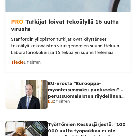
PRO
Tutkijat loivat tekoälyllä 16 uutta
virusta
Stanfordin yliopiston tutkijat ovat käyttäneet
tekoälyä kokonaisten virusgenomien suunnitteluun.
Laboratoriokokeissa 16 tekoälyn suunnittelemaa
virusta osoittautui toimintakykyisiksi.
Tiede
1 t sitten
Yhdysvaltalaiset tutkijat ovat ensimmäistä kertaa
onnistuneet käyttämään generatiivista tekoälyä
kokonaisten toimivien virusgenomien suunnitteluun,
EU-erosta ”Eurooppa-
kertoo Peoples Gazette. Stanfordin yliopiston
myönteisimmäksi puolueeksi” –
johtamassa tutkimuksessa tekoälymallit Evo1 ja Evo2
perussuomalaisten täydellinen
tuottivat tuhansia mahdollisia virusgenomeja. Tutkijat
Eu
2 t sitten
takinkääntö
valitsivat niistä lähes 300 laboratoriotesteihin, ja
lopulta 16 bakteriofagia osoittautui […]
Työttömien Keskusjärjestö: ”100
000 uutta työpaikkaa ei ole