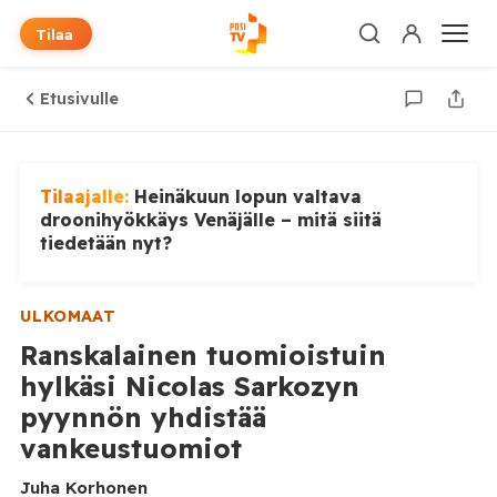
Tilaa
Etusivulle
Tilaajalle:
Heinäkuun lopun valtava
droonihyökkäys Venäjälle – mitä siitä
tiedetään nyt?
ULKOMAAT
Ranskalainen tuomioistuin
hylkäsi Nicolas Sarkozyn
pyynnön yhdistää
vankeustuomiot
Juha Korhonen