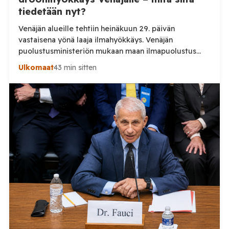
tiedetään nyt?
Venäjän alueille tehtiin heinäkuun 29. päivän
vastaisena yönä laaja ilmahyökkäys. Venäjän
puolustusministeriön mukaan maan ilmapuolustus
torjui yön aikana 295 ukrainalaista lennokkia. Iskuissa
Ulkomaat
43 min sitten
ja niiden seurauksissa kuoli ainakin kaksi ihmistä.
Venäjän puolustusministeriö kertoo kertoo, että maan
ilmapuolustus torjui yön aikana yhteensä 295
ukrainalaista lennokkia. Lennokkeja kerrotaan torjutun
useiden Venäjän alueiden sekä Mustanmeren ja
Asovanmeren yllä. Vakavimmat […]