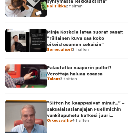
syntymässä leikkauksista”
Politiikka
2 t sitten
Minja Koskela lataa suorat sanat:
”Tällainen kuva saa koko
oikeistosomen sekaisin”
Someuutiset
2 t sitten
Palautatko naapurin pullot?
Verottaja haluaa osansa
Talous
3 t sitten
”Sitten he kaappasivat minut…” –
saksalaisasianajajan Fuellmichin
vankilapuhelu katkesi juuri
Oikeusvaltio
4 t sitten
kriittisellä hetkellä