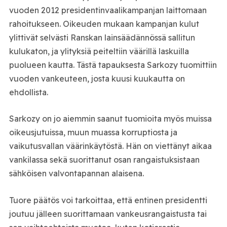
vuoden 2012 presidentinvaalikampanjan laittomaan
rahoitukseen. Oikeuden mukaan kampanjan kulut
ylittivät selvästi Ranskan lainsäädännössä sallitun
kulukaton, ja ylityksiä peiteltiin väärillä laskuilla
puolueen kautta. Tästä tapauksesta Sarkozy tuomittiin
vuoden vankeuteen, josta kuusi kuukautta on
ehdollista.
Sarkozy on jo aiemmin saanut tuomioita myös muissa
oikeusjutuissa, muun muassa korruptiosta ja
vaikutusvallan väärinkäytöstä. Hän on viettänyt aikaa
vankilassa sekä suorittanut osan rangaistuksistaan
sähköisen valvontapannan alaisena.
Tuore päätös voi tarkoittaa, että entinen presidentti
joutuu jälleen suorittamaan vankeusrangaistusta tai