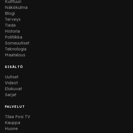
Kulttuuri
Näkökulma
Blogi
Terveys
Tiede
Historia
Politiikka
Someuutiset
Teknologia
Maatalous
SISÄLTÖ
Uutiset
Videot
Elokuvat
Sarjat
PALVELUT
Tilaa Posi TV
Kauppa
Huone