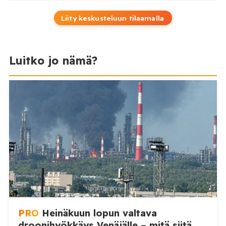
Liity keskusteluun tilaamalla
Luitko jo nämä?
PRO
Heinäkuun lopun valtava
droonihyökkäys Venäjälle – mitä siitä