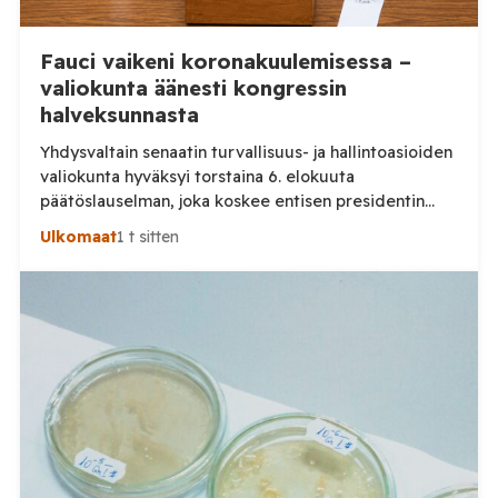
Fauci vaikeni koronakuulemisessa –
valiokunta äänesti kongressin
halveksunnasta
Yhdysvaltain senaatin turvallisuus- ja hallintoasioiden
valiokunta hyväksyi torstaina 6. elokuuta
päätöslauselman, joka koskee entisen presidentin
lääketieteellisen neuvonantajan Anthony Faucin
Ulkomaat
1 t sitten
saattamista vastuuseen kongressin halveksunnasta.
Senaatin valiokunnan virallisen tiedotteen mukaan
päätös hyväksyttiin äänin 8–5. Taustalla on Faucin 29.
heinäkuuta antama lausunto senaatin tutkinnassa,
joka koskee muun muassa COVID-19-pandemian
alkuperää ja riskialtista biolääketieteellistä
tutkimusta. Fauci oli kutsuttu kuultavaksi […]