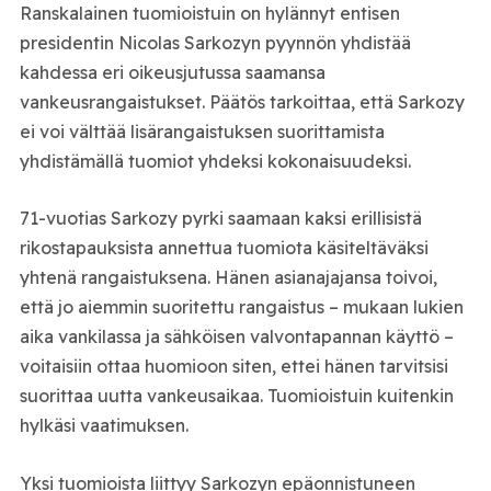
Ranskalainen tuomioistuin on hylännyt entisen
presidentin Nicolas Sarkozyn pyynnön yhdistää
kahdessa eri oikeusjutussa saamansa
vankeusrangaistukset. Päätös tarkoittaa, että Sarkozy
ei voi välttää lisärangaistuksen suorittamista
yhdistämällä tuomiot yhdeksi kokonaisuudeksi.
71-vuotias Sarkozy pyrki saamaan kaksi erillisistä
rikostapauksista annettua tuomiota käsiteltäväksi
yhtenä rangaistuksena. Hänen asianajajansa toivoi,
että jo aiemmin suoritettu rangaistus – mukaan lukien
aika vankilassa ja sähköisen valvontapannan käyttö –
voitaisiin ottaa huomioon siten, ettei hänen tarvitsisi
suorittaa uutta vankeusaikaa. Tuomioistuin kuitenkin
hylkäsi vaatimuksen.
Yksi tuomioista liittyy Sarkozyn epäonnistuneen