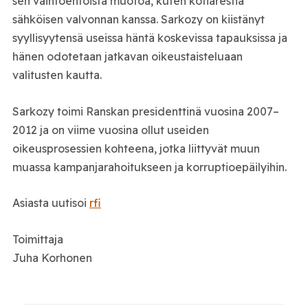
sen vaihtoehtoista muotoa, kuten kotiarestia
sähköisen valvonnan kanssa. Sarkozy on kiistänyt
syyllisyytensä useissa häntä koskevissa tapauksissa ja
hänen odotetaan jatkavan oikeustaisteluaan
valitusten kautta.
Sarkozy toimi Ranskan presidenttinä vuosina 2007–
2012 ja on viime vuosina ollut useiden
oikeusprosessien kohteena, jotka liittyvät muun
muassa kampanjarahoitukseen ja korruptioepäilyihin.
Asiasta uutisoi
rfi
Toimittaja
Juha Korhonen