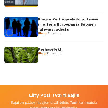
Blogi – Keittiöpsykologi: Päivän
mietteitä Euroopan ja Suomen
tulevaisuudesta
Blogi
13 t sitten
Perhosefekti
Blogi
21 t sitten
Liity Posi TV:n tilaajiin
Rajaton pääsy tilaajien sisältöihin. Tuet kotimaista
riippumatonta journalismia.