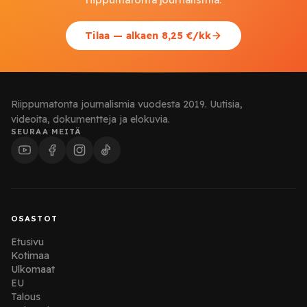
Tilaa — alkaen 8,25 €/kk
Riippumatonta journalismia vuodesta 2019. Uutisia,
videoita, dokumentteja ja elokuvia.
SEURAA MEITÄ
OSASTOT
Etusivu
Kotimaa
Ulkomaat
EU
Talous