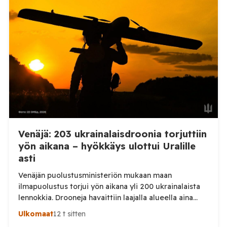
Telegram-päivityksessä, että Venäjän joukot
hyökkäsivät yön aikana yli 20 kertaa viidelle alueelle.
Nikopolin alueella iskuja kohdistui Nikopolin
kaupunkiin sekä […]
Venäjä: 203 ukrainalaisdroonia torjuttiin
yön aikana – hyökkäys ulottui Uralille
asti
Venäjän puolustusministeriön mukaan maan
ilmapuolustus torjui yön aikana yli 200 ukrainalaista
lennokkia. Drooneja havaittiin laajalla alueella aina
Uralille asti. Venäjän puolustusministeriön virallisen
Ulkomaat
12 t sitten
ilmoituksen mukaan ilmapuolustus sieppasi ja tuhosi