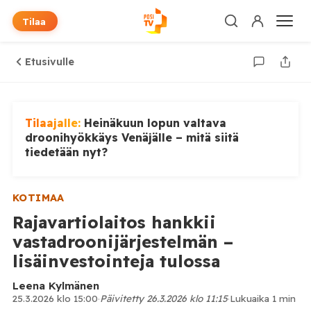
Tilaa
Etusivulle
Tilaajalle:
Heinäkuun lopun valtava
droonihyökkäys Venäjälle – mitä siitä
tiedetään nyt?
KOTIMAA
Rajavartiolaitos hankkii
vastadroonijärjestelmän –
lisäinvestointeja tulossa
Leena Kylmänen
25.3.2026 klo 15:00
·
Päivitetty 26.3.2026 klo 11:15
·
Lukuaika 1 min