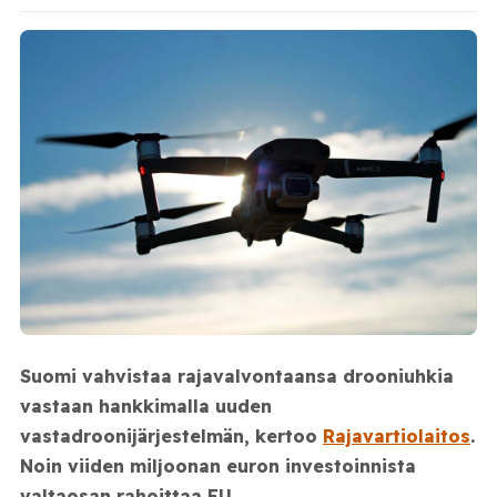
Suomi vahvistaa rajavalvontaansa drooniuhkia
vastaan hankkimalla uuden
vastadroonijärjestelmän, kertoo
Rajavartiolaitos
.
Noin viiden miljoonan euron investoinnista
valtaosan rahoittaa EU.