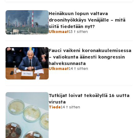
yhteensä 203 ukrainalaista kiinteäsiipistä
miehittämätöntä ilma-alusta torstai-illan 6. elokuuta
Heinäkuun lopun valtava
ja perjantaiaamun 7. elokuuta välisenä aikana.
droonihyökkäys Venäjälle – mitä
Ministeriön ilmoitus koskee aikaväliä kello 20–08
siitä tiedetään nyt?
Moskovan aikaa. Ministeriön mukaan drooneja
Ulkomaat
13 t sitten
torjuttiin […]
Fauci vaikeni koronakuulemisessa
– valiokunta äänesti kongressin
halveksunnasta
Ulkomaat
14 t sitten
Tutkijat loivat tekoälyllä 16 uutta
virusta
Tiede
14 t sitten