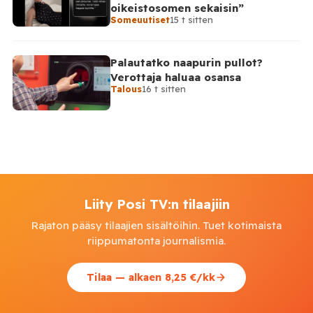
oikeistosomen sekaisin”
Someuutiset
15 t sitten
Palautatko naapurin pullot?
Verottaja haluaa osansa
Talous
16 t sitten
Liity Posi TV:n tilaajiin
Rajaton pääsy tilaajien sisältöihin. Tuet kotimaista
riippumatonta journalismia.
Tilaa — alkaen 8,25 €/kk