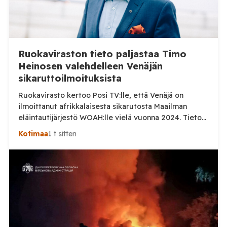
Ruokaviraston tieto paljastaa Timo
Heinosen valehdelleen Venäjän
sikaruttoilmoituksista
Ruokavirasto kertoo Posi TV:lle, että Venäjä on
ilmoittanut afrikkalaisesta sikarutosta Maailman
eläintautijärjestö WOAH:lle vielä vuonna 2024. Tieto
haastaa kokoomuksen kansanedustaja Timo Heinosen
Kotimaa
1 t sitten
(kok.) esittämän väitteen Venäjän
sikaruttoilmoituksista. Suomi on puolestaan
ilmoittanut tuoreesta Virolahden tapauksesta sekä
WOAH:n kautta että suoraan Venäjän
eläinlääkintäviranomaisille. Ruokavirasto kertoi Posi
TV:lle tarkempia tietoja Suomen ensimmäisestä
afrikkalaisen sikaruton tapauksesta sekä
eläintautitietojen vaihdosta […]