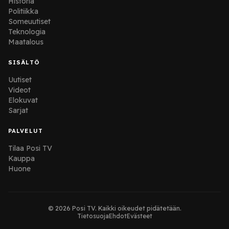
Historia
Politiikka
Someuutiset
Teknologia
Maatalous
SISÄLTÖ
Uutiset
Videot
Elokuvat
Sarjat
PALVELUT
Tilaa Posi TV
Kauppa
Huone
© 2026 Posi TV. Kaikki oikeudet pidätetään.
Tietosuoja
Ehdot
Evästeet