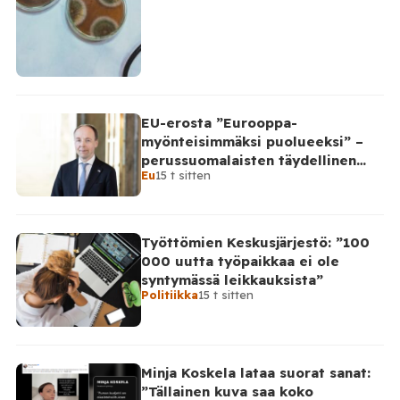
EU-erosta ”Eurooppa-
myönteisimmäksi puolueeksi” –
perussuomalaisten täydellinen
Eu
15 t sitten
takinkääntö
Työttömien Keskusjärjestö: ”100
000 uutta työpaikkaa ei ole
syntymässä leikkauksista”
Politiikka
15 t sitten
Minja Koskela lataa suorat sanat:
”Tällainen kuva saa koko