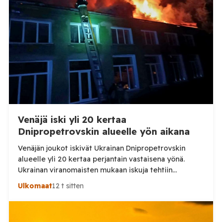
Venäjä iski yli 20 kertaa
Dnipropetrovskin alueelle yön aikana
Venäjän joukot iskivät Ukrainan Dnipropetrovskin
alueelle yli 20 kertaa perjantain vastaisena yönä.
Ukrainan viranomaisten mukaan iskuja tehtiin
drooneilla ja tykistöllä viidelle eri alueelle.
Ulkomaat
12 t sitten
Henkilövahingoilta vältyttiin. Dnipropetrovskin
alueellisen sotilashallinnon johtaja Oleksandr Hanzha
kertoi perjantaiaamuna 7. elokuuta julkaisemassaan