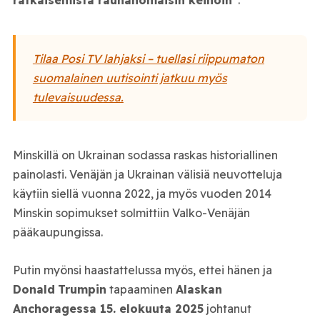
ratkaisemista rauhanomaisin keinoin”
.
Tilaa Posi TV lahjaksi – tuellasi riippumaton
suomalainen uutisointi jatkuu myös
tulevaisuudessa.
Minskillä on Ukrainan sodassa raskas historiallinen
painolasti. Venäjän ja Ukrainan välisiä neuvotteluja
käytiin siellä vuonna 2022, ja myös vuoden 2014
Minskin sopimukset solmittiin Valko-Venäjän
pääkaupungissa.
Putin myönsi haastattelussa myös, ettei hänen ja
Donald
Trumpin
tapaaminen
Alaskan
Anchoragessa 15. elokuuta 2025
johtanut