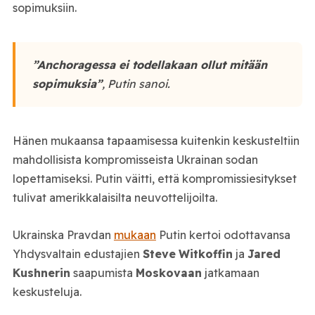
sopimuksiin.
”Anchoragessa ei todellakaan ollut mitään
sopimuksia”
, Putin sanoi.
Hänen mukaansa tapaamisessa kuitenkin keskusteltiin
mahdollisista kompromisseista Ukrainan sodan
lopettamiseksi. Putin väitti, että kompromissiesitykset
tulivat amerikkalaisilta neuvottelijoilta.
Ukrainska Pravdan
mukaan
Putin kertoi odottavansa
Yhdysvaltain edustajien
Steve
Witkoffin
ja
Jared
Kushnerin
saapumista
Moskovaan
jatkamaan
keskusteluja.