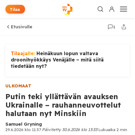
Tilaa
Etusivulle
1
Tilaajalle:
Heinäkuun lopun valtava
droonihyökkäys Venäjälle – mitä siitä
tiedetään nyt?
ULKOMAAT
Putin teki yllättävän avauksen
Ukrainalle – rauhanneuvottelut
halutaan nyt Minskiin
Samuel Gryning
29.6.2026 klo 11:37
·
Päivitetty 30.6.2026 klo 13:33
·
Lukuaika 2 min