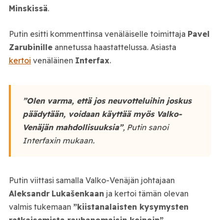
Minskissä
.
Putin esitti kommenttinsa venäläiselle toimittaja
Pavel
Zarubinille
annetussa haastattelussa. Asiasta
kertoi
venäläinen
Interfax
.
”Olen varma, että jos neuvotteluihin joskus
päädytään, voidaan käyttää myös Valko-
Venäjän mahdollisuuksia”
, Putin sanoi
Interfaxin mukaan.
Putin viittasi samalla Valko-Venäjän johtajaan
Aleksandr
Lukašenkaan
ja kertoi tämän olevan
valmis tukemaan
”kiistanalaisten kysymysten