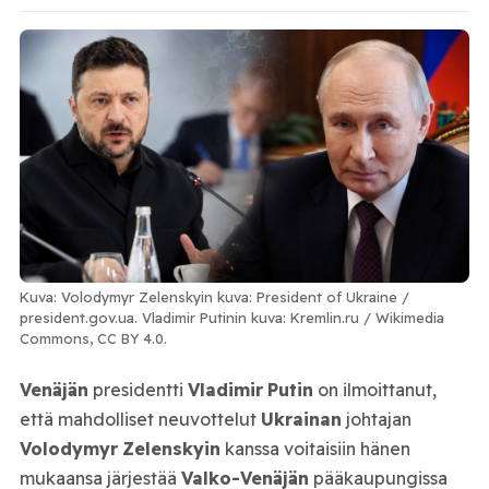
Kuva: Volodymyr Zelenskyin kuva: President of Ukraine /
president.gov.ua. Vladimir Putinin kuva: Kremlin.ru / Wikimedia
Commons, CC BY 4.0.
Venäjän
presidentti
Vladimir
Putin
on ilmoittanut,
että mahdolliset neuvottelut
Ukrainan
johtajan
Volodymyr
Zelenskyin
kanssa voitaisiin hänen
mukaansa järjestää
Valko-Venäjän
pääkaupungissa