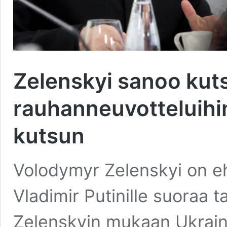
Zelenskyi sanoo kut
rauhanneuvotteluihin
kutsun
Volodymyr Zelenskyi on eh
Vladimir Putinille suoraa 
Zelenskyin mukaan Ukrain