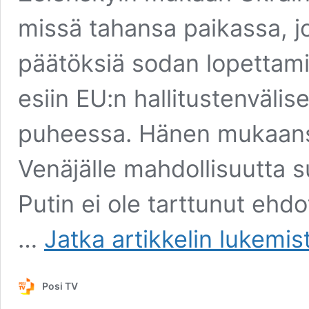
missä tahansa paikassa, jos
päätöksiä sodan lopettami
esiin EU:n hallitustenvälis
puheessa. Hänen mukaansa
Venäjälle mahdollisuutta s
Putin ei ole tarttunut eh
Zelenskyi
…
Jatka artikkelin
lukemis
sanoo
kutsuneensa
Putinin
Posi TV
rauhanneuvotteluihi
–