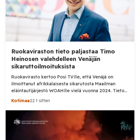
Ruokaviraston tieto paljastaa Timo
Heinosen valehdelleen Venäjän
sikaruttoilmoituksista
Ruokavirasto kertoo Posi TV:lle, että Venäjä on
ilmoittanut afrikkalaisesta sikarutosta Maailman
eläintautijärjestö WOAH:lle vielä vuonna 2024. Tieto
haastaa kokoomuksen kansanedustaja Timo Heinosen
Kotimaa
22 t sitten
(kok.) esittämän väitteen Venäjän
sikaruttoilmoituksista. Suomi on puolestaan
ilmoittanut tuoreesta Virolahden tapauksesta sekä
WOAH:n kautta että suoraan Venäjän
eläinlääkintäviranomaisille. Ruokavirasto kertoi Posi
TV:lle tarkempia tietoja Suomen ensimmäisestä