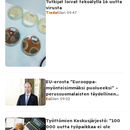
Tutkijat loivat tekoälyllä 16 uutta
virusta
Tiede
Eilen 09:47
EU-erosta ”Eurooppa-
myönteisimmäksi puolueeksi” –
perussuomalaisten täydellinen
Eu
Eilen 09:02
takinkääntö
Työttömien Keskusjärjestö: ”100
000 uutta työpaikkaa ei ole