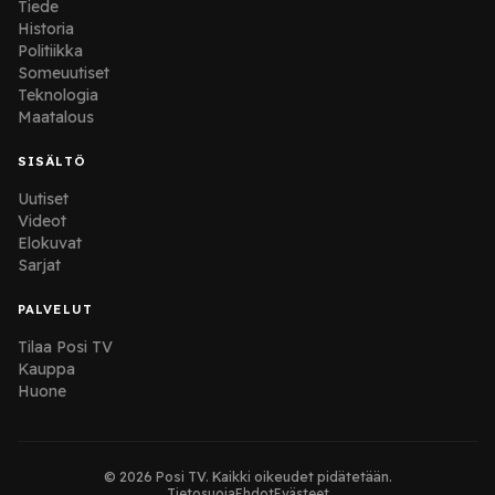
Tiede
Historia
Politiikka
Someuutiset
Teknologia
Maatalous
SISÄLTÖ
Uutiset
Videot
Elokuvat
Sarjat
PALVELUT
Tilaa Posi TV
Kauppa
Huone
© 2026 Posi TV. Kaikki oikeudet pidätetään.
Tietosuoja
Ehdot
Evästeet