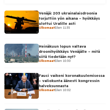
alueellisen sotilashallinnon johtaja Oleksandr Hanzha
kertoi perjantaiaamuna 7. elokuuta julkaisemassaan
Venäjä: 203 ukrainalaisdroonia
Telegram-päivityksessä, että Venäjän joukot
torjuttiin yön aikana – hyökkäys
hyökkäsivät yön aikana yli 20 kertaa viidelle alueelle.
ulottui Uralille asti
Nikopolin alueella iskuja kohdistui Nikopolin
Ulkomaat
Eilen 11:35
kaupunkiin sekä […]
Heinäkuun lopun valtava
droonihyökkäys Venäjälle – mitä
siitä tiedetään nyt?
Ulkomaat
Eilen 10:30
Fauci vaikeni koronakuulemisessa
– valiokunta äänesti kongressin
halveksunnasta
Ulkomaat
Eilen 10:02