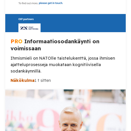
PRO
Informaatiosodankäynti on
voimissaan
Ihmismieli on NATOlle taistelukenttä, jossa ihmisen
ajatteluprosesseja muokataan kognitiivisella
sodankäynnillä.
Näkökulma
1 t sitten