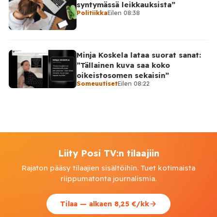
syntymässä leikkauksista”
Politiikka
Eilen 08:38
Minja Koskela lataa suorat sanat:
”Tällainen kuva saa koko
oikeistosomen sekaisin”
Someuutiset
Eilen 08:22
Liity Posi TV:n tilaajiin
Rajaton pääsy tilaajien sisältöihin. Tuet kotimaista
riippumatonta journalismia.
Tilaa — alkaen 8,25 €/kk