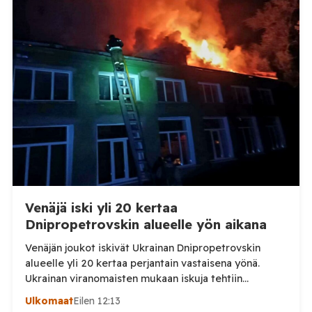
afrikkalaisen sikaruton tapauksesta sekä
eläintautitietojen vaihdosta […]
Venäjä iski yli 20 kertaa
Dnipropetrovskin alueelle yön aikana
Venäjän joukot iskivät Ukrainan Dnipropetrovskin
alueelle yli 20 kertaa perjantain vastaisena yönä.
Ukrainan viranomaisten mukaan iskuja tehtiin
drooneilla ja tykistöllä viidelle eri alueelle.
Ulkomaat
Eilen 12:13
Henkilövahingoilta vältyttiin. Dnipropetrovskin