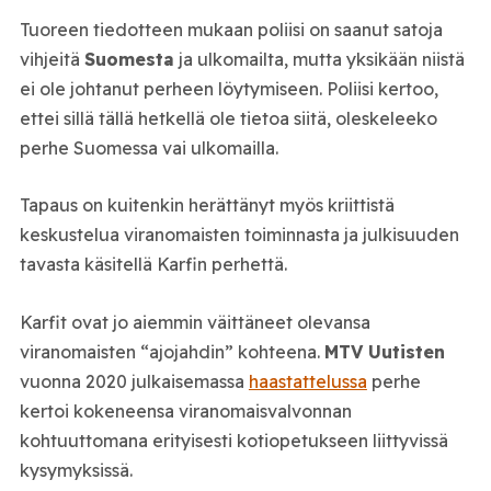
Tuoreen tiedotteen mukaan poliisi on saanut satoja
vihjeitä
Suomesta
ja ulkomailta, mutta yksikään niistä
ei ole johtanut perheen löytymiseen. Poliisi kertoo,
ettei sillä tällä hetkellä ole tietoa siitä, oleskeleeko
perhe Suomessa vai ulkomailla.
Tapaus on kuitenkin herättänyt myös kriittistä
keskustelua viranomaisten toiminnasta ja julkisuuden
tavasta käsitellä Karfin perhettä.
Karfit ovat jo aiemmin väittäneet olevansa
viranomaisten “ajojahdin” kohteena.
MTV Uutisten
vuonna 2020 julkaisemassa
haastattelussa
perhe
kertoi kokeneensa viranomaisvalvonnan
kohtuuttomana erityisesti kotiopetukseen liittyvissä
kysymyksissä.