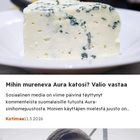
400 miljoonaa barrelia öljyä
markkinoille
Mihin mureneva Aura katosi? Valio vastaa
Sosiaalinen media on viime päivinä täyttynyt
kommenteista suomalaisille tutusta Aura-
sinihomejuustosta. Monien käyttäjien mielestä juusto on
muuttunut. Ennen mureneva ja helposti lohkeava juusto
Kotimaa
11.3.2026
koetaan nyt pehmeämmäksi ja jopa sulatejuustomaiseksi.
Käyttäjät ovat pohtineet, onko juuston reseptiä muutettu
tai onko raaka-aineissa tapahtunut muutoksia. Syyksi on