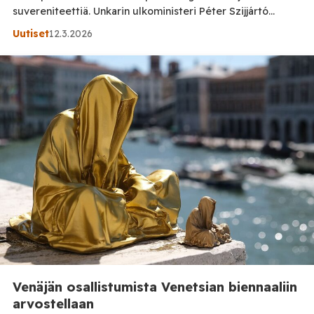
suvereniteettiä. Unkarin ulkoministeri Péter Szijjártó
sanoo, että Ukrainan väitetty hyökkäys TurkStream-
Uutiset
12.3.2026
maakaasuputkeen on hyökkäys sitä käyttävien maiden
suvereniteettia vastaan. Hänen mukaansa kaikki putkeen
kohdistuvat hyökkäykset ovat uhka Euroopan
energiaturvalle, koska putki on tärkeä energiareitti
Kaakkois- ja Keski-Euroopan maille. Szijjártó kommentoi
asiaa sen jälkeen, kun Venäjä ilmoitti […]
Venäjän osallistumista Venetsian biennaaliin
arvostellaan