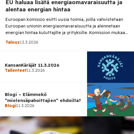
EU haluaa lisätä energiaomavaraisuutta ja
alentaa energian hintaa
Euroopan komissio esitti uusia toimia, joilla vahvistetaan
Euroopan unionin energiaomavaraisuutta ja alennetaan
energian hintaa kuluttajille ja yrityksille. Komission mukaan
tavoitteena on vähentää riippuvuutta tuontienergiasta ja
Talous
12.3.2026
lisätä investointeja puhtaaseen energiaan, kertoo
Euroopan komission 10. maaliskuuta julkaisema tiedote.
Komission mukaan viime vuosien geopoliittiset kriisit ja
KansanKäräjät 11.3.2026
energiamarkkinoiden häiriöt ovat osoittaneet, että
Tallenteet
11.3.2026
Euroopan suuri riippuvuus ulkomaisista fossiilisista
polttoaineista muodostaa […]
Blogi – Elämmekö
”mielensäpahoittajien” ehdoilla?
Blogi
11.3.2026
Kotimaa
11.3.2026
IEA suosittaa vapauttamaan