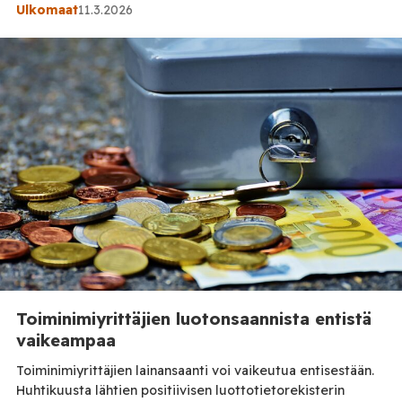
historiallisten mallien ja peliteorian avulla tutkiva
Ulkomaat
11.3.2026
professori Jiang Xueqin. Politiikan tutkija Glenn Diesenin
podcastissa vieraillun Jiangin mukaan konfliktin merkitys
ei rajoitu pelkästään Lähi-itään, vaan se voi kiihdyttää
maailman siirtymistä pois Yhdysvaltojen johtamasta
järjestelmästä. Jiang näkee sodan suurimman ongelman
[…]
Toiminimiyrittäjien luotonsaannista entistä
vaikeampaa
Toiminimiyrittäjien lainansaanti voi vaikeutua entisestään.
Huhtikuusta lähtien positiivisen luottotietorekisterin