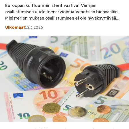
Euroopan kulttuuriministerit vaativat Venäjän
osallistumisen uudelleenarviointia Venetsian biennaaliin.
Ministerien mukaan osallistuminen ei ole hyväksyttävää
Venäjän ja Ukrainan sodan jatkuessa. Suomen tiede- ja
Ulkomaat
12.3.2026
kulttuuriministeri Mari-Leena Talvitie on allekirjoittanut 22
eurooppalaisen kulttuuriministerin kanssa yhteisen kirjeen,
jossa kritisoidaan Venäjän osallistumista Venetsian
biennaalin 61. kansainväliseen taidenäyttelyyn. Kirje on
osoitettu Venetsian biennaalin puheenjohtajalle
Pietrangelo Buttafuocolle ja biennaalin hallitukselle.
Ministerit kehottavat […]