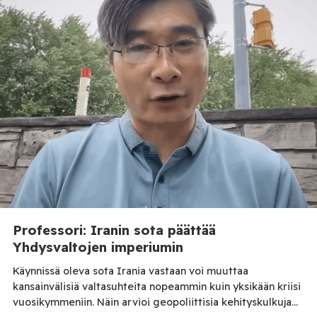
arvioitu niin lehmille syötetyn Bovaer-rehulisäaineen
käyttöä kuin tuotteiden laadun, koostumuksen ja maun
yleistä […]
Professori: Iranin sota päättää
Yhdysvaltojen imperiumin
Käynnissä oleva sota Irania vastaan voi muuttaa
kansainvälisiä valtasuhteita nopeammin kuin yksikään kriisi
vuosikymmeniin. Näin arvioi geopoliittisia kehityskulkuja