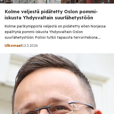
Kolme veljestä pidätetty Oslon pommi-
iskusta Yhdysvaltain suurlähetystöön
Kolme parikymppistä veljestä on pidätetty eilen Norjassa
epäiltynä pommi-iskusta Yhdysvaltain Oslon
suurlähetystöön. Poliisi tutkii tapausta terroritekona.
Iskussa ei loukkaantunut ketään, mutta räjähde vaurioitti
Ulkomaat
12.3.2026
suurlähetystön sisäänkäyntiä. Räjähdys tapahtui varhain
sunnuntaiaamuna klo 1.03 paikallista aikaa Yhdysvaltain
suurlähetystön sisäänkäynnin lähellä Oslossa. Poliisin
mukaan paikalle asetettu räjähde aiheutti rakennukselle
jonkin verran aineellisia vahinkoja, mutta henkilövahingoilta
vältyttiin. Norjan poliisi aloitti […]