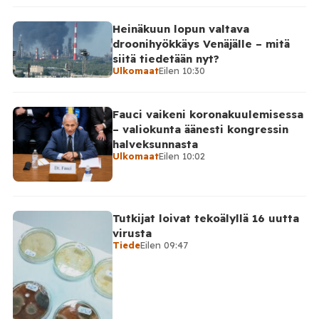
Heinäkuun lopun valtava
droonihyökkäys Venäjälle – mitä
siitä tiedetään nyt?
Ulkomaat
Eilen 10:30
Fauci vaikeni koronakuulemisessa
– valiokunta äänesti kongressin
halveksunnasta
Ulkomaat
Eilen 10:02
Tutkijat loivat tekoälyllä 16 uutta
virusta
Tiede
Eilen 09:47