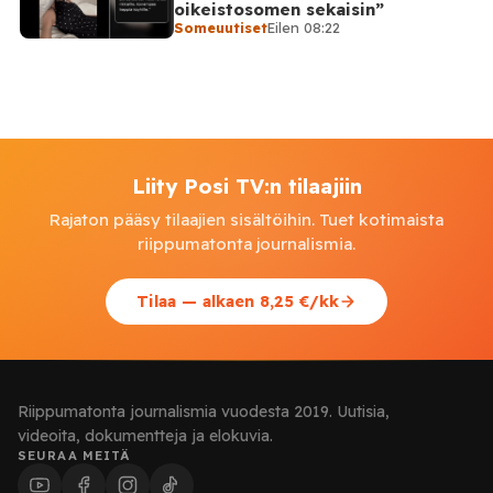
oikeistosomen sekaisin”
Someuutiset
Eilen 08:22
Liity Posi TV:n tilaajiin
Rajaton pääsy tilaajien sisältöihin. Tuet kotimaista
riippumatonta journalismia.
Tilaa — alkaen 8,25 €/kk
Riippumatonta journalismia vuodesta 2019. Uutisia,
videoita, dokumentteja ja elokuvia.
SEURAA MEITÄ