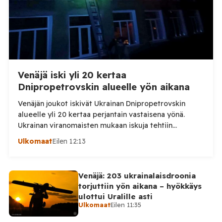
Venäjä iski yli 20 kertaa
Dnipropetrovskin alueelle yön aikana
Venäjän joukot iskivät Ukrainan Dnipropetrovskin
alueelle yli 20 kertaa perjantain vastaisena yönä.
Ukrainan viranomaisten mukaan iskuja tehtiin
drooneilla ja tykistöllä viidelle eri alueelle.
Ulkomaat
Eilen 12:13
Henkilövahingoilta vältyttiin. Dnipropetrovskin
alueellisen sotilashallinnon johtaja Oleksandr Hanzha
kertoi perjantaiaamuna 7. elokuuta julkaisemassaan
Venäjä: 203 ukrainalaisdroonia
Telegram-päivityksessä, että Venäjän joukot
torjuttiin yön aikana – hyökkäys
hyökkäsivät yön aikana yli 20 kertaa viidelle alueelle.
ulottui Uralille asti
Nikopolin alueella iskuja kohdistui Nikopolin
Ulkomaat
Eilen 11:35
kaupunkiin sekä […]