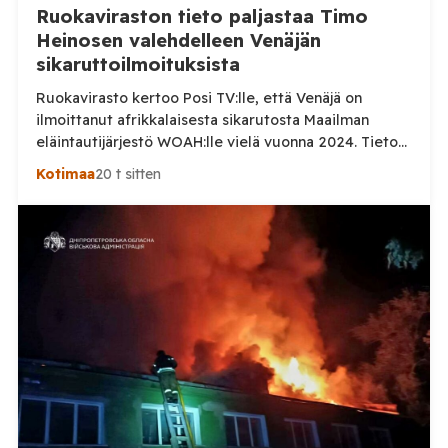
Ruokaviraston tieto paljastaa Timo
Heinosen valehdelleen Venäjän
sikaruttoilmoituksista
Ruokavirasto kertoo Posi TV:lle, että Venäjä on
ilmoittanut afrikkalaisesta sikarutosta Maailman
eläintautijärjestö WOAH:lle vielä vuonna 2024. Tieto
haastaa kokoomuksen kansanedustaja Timo Heinosen
Kotimaa
20 t sitten
(kok.) esittämän väitteen Venäjän
sikaruttoilmoituksista. Suomi on puolestaan
ilmoittanut tuoreesta Virolahden tapauksesta sekä
WOAH:n kautta että suoraan Venäjän
eläinlääkintäviranomaisille. Ruokavirasto kertoi Posi
TV:lle tarkempia tietoja Suomen ensimmäisestä
afrikkalaisen sikaruton tapauksesta sekä
eläintautitietojen vaihdosta […]