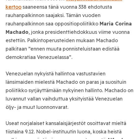
kertoo
saaneensa tänä vuonna 338 ehdotusta
rauhanpalkinnon saajaksi. Tämän vuoden
rauhanpalkinnon saa oppositiopoliitikko
Maria Corina
Machado
, jonka presidenttiehdokkuus viime vuonna
estettiin. Palkintoperusteiden mukaan Machado
palkitaan ”ennen muuta ponnisteluistaan edistää
demokratiaa Venezuelassa”.
Venezuelan nykyistä hallintoa vastustavien
länsimaiden mielestä Machado on paras ja suosituin
poliitikko syrjäyttämään nykyinen hallinto. Machado on
luvannut vallan vaihduttua yksityistää Venezuelan
öljy- ja muut luonnonvarat.
Useat norjalaiset kansalaisjärjestöt osoittavat mieltä
tiistaina 9.12. Nobel-instituutin luona, koska heistä