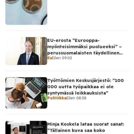
EU-erosta ”Eurooppa-
myönteisimmäksi puolueeksi” –
perussuomalaisten täydellinen
Eu
Eilen 09:02
takinkääntö
Työttömien Keskusjärjestö: ”100
000 uutta työpaikkaa ei ole
syntymässä leikkauksista”
Politiikka
Eilen 08:38
Minja Koskela lataa suorat sanat:
”Tällainen kuva saa koko