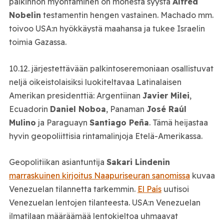
palkinnon myöntäminen on monesta syystä
Alfred
Nobelin
testamentin hengen vastainen. Machado mm.
toivoo USA:n hyökkäystä maahansa ja tukee Israelin
toimia Gazassa.
10.12. järjestettävään palkintoseremoniaan osallistuvat
neljä oikeistolaisiksi luokiteltavaa Latinalaisen
Amerikan presidenttiä: Argentiinan
Javier Milei
,
Ecuadorin
Daniel Noboa
, Panaman
José Raúl
Mulino
ja Paraguayn
Santiago Peña
. Tämä heijastaa
hyvin geopoliittisia rintamalinjoja Etelä-Amerikassa.
Geopolitiikan asiantuntija
Sakari Lindenin
marraskuinen kirjoitus Naapuriseuran sanomissa
kuvaa
Venezuelan tilannetta tarkemmin.
El País
uutisoi
Venezuelan lentojen tilanteesta. USA:n Venezuelan
ilmatilaan määräämää lentokieltoa uhmaavat