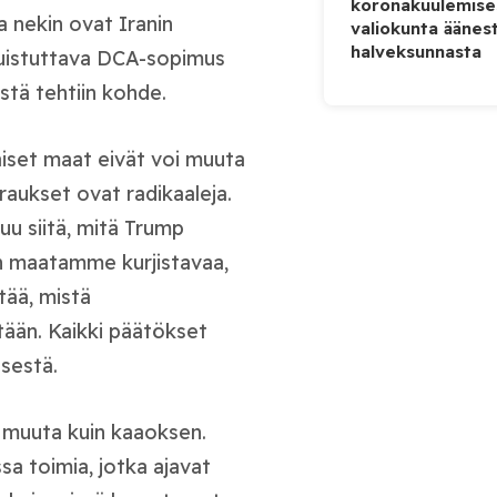
koronakuulemise
a nekin ovat Iranin
valiokunta äänes
halveksunnasta
muistuttava DCA-sopimus
istä tehtiin kohde.
äiset maat eivät voi muuta
raukset ovat radikaaleja.
uu siitä, mitä Trump
ään maatamme kurjistavaa,
tää, mistä
ään. Kaikki päätökset
isestä.
n muuta kuin kaaoksen.
a toimia, jotka ajavat