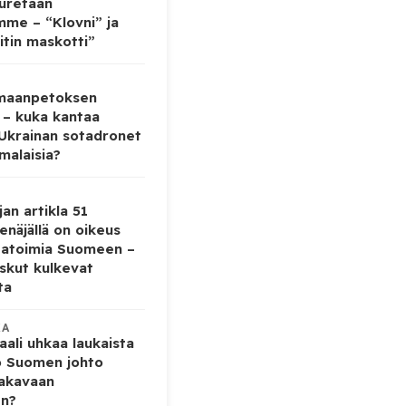
auretaan
mme – “Klovni” ja
itin maskotti”
 maanpetoksen
 – kuka kantaa
 Ukrainan sotadronet
malaisia?
jan artikla 51
enäjällä on oikeus
tatoimia Suomeen –
iskut kulkevat
ta
KA
ali uhkaa laukaista
o Suomen johto
vakavaan
en?