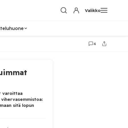
Valikko
steluhuone
4
uimmat
 varoittaa
 vihervasemmistoa:
maan sitä lopun