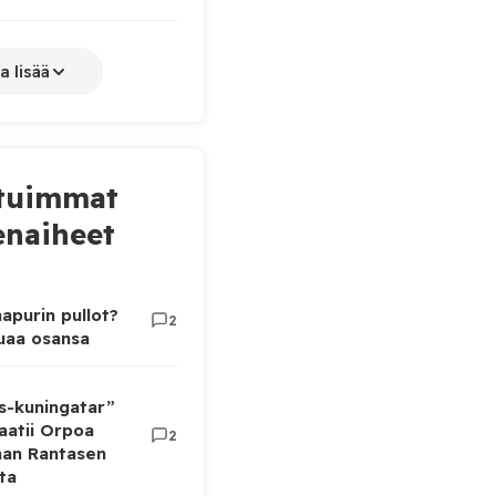
a lisää
tuimmat
naiheet
apurin pullot?
2
luaa osansa
as-kuningatar”
aatii Orpoa
2
aan Rantasen
ta