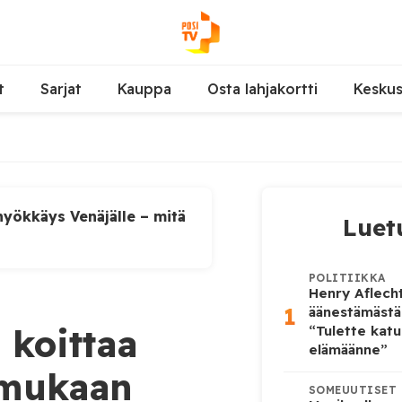
t
Sarjat
Kauppa
Osta lahjakortti
Kesku
yökkäys Venäjälle – mitä
Luet
POLITIIKKA
Henry Aflecht
1
äänestämästä
koittaa
“Tulette katu
elämäänne”
 mukaan
SOMEUUTISET