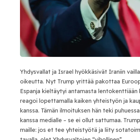
Yhdysvallat ja Israel hyökkäsivät Iraniin vaill
oikeutta. Nyt Trump yrittää pakottaa Euro
Espanja kieltäytyi antamasta lentokenttiään
reagoi lopettamalla kaiken yhteistyön ja ka
kanssa. Tämän ilmoituksen hän teki puhuessaa
kanssa medialle – se ei ollut sattumaa. Trump l
maille: jos et tee yhteistyötä ja liity sotatoi
tavalla, olet Yhdysvaltojen “vihollinen”.