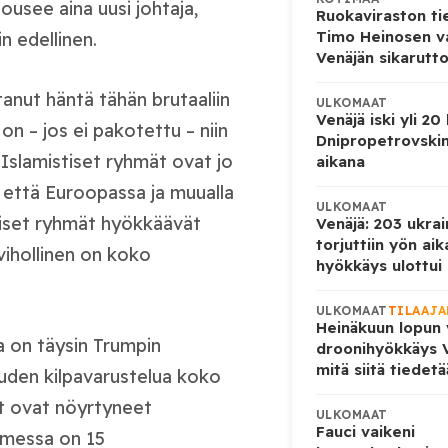
ousee aina uusi johtaja,
Ruokaviraston ti
Timo Heinosen v
n edellinen.
Venäjän sikarutto
anut häntä tähän brutaaliin
ULKOMAAT
Venäjä iski yli 20
n – jos ei pakotettu – niin
Dnipropetrovskin
. Islamistiset ryhmät ovat jo
aikana
ä, että Euroopassa ja muualla
ULKOMAAT
stiset ryhmät hyökkäävät
Venäjä: 203 ukrai
torjuttiin yön ai
 vihollinen on koko
hyökkäys ulottui U
ULKOMAAT
TILAAJA
Heinäkuun lopun 
a on täysin Trumpin
droonihyökkäys V
mitä siitä tiedet
uuden kilpavarustelua koko
t ovat nöyrtyneet
ULKOMAAT
Fauci vaikeni
uomessa on 15