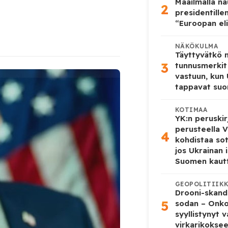
Maailmalla n
2
presidentille
“Euroopan eli
NÄKÖKULMA
Täyttyvätkö
3
tunnusmerkit
vastuun, kun
tappavat suo
KOTIMAA
YK:n peruskir
perusteella V
4
kohdistaa so
jos Ukrainan 
Suomen kaut
GEOPOLITIIK
Drooni-skanda
5
sodan – Onk
syyllistynyt 
virkarikokse