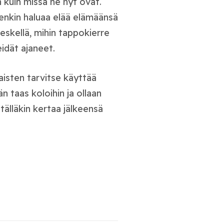
 kuin missä he nyt ovat.
tenkin haluaa elää elämäänsä
keskellä, mihin tappokierre
eidät ajaneet.
aisten tarvitse käyttää
n taas koloihin ja ollaan
 tälläkin kertaa jälkeensä