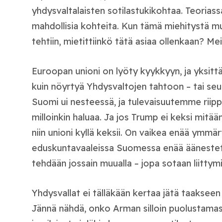
yhdysvaltalaisten sotilastukikohtaa. Teoriass
mahdollisia kohteita. Kun tämä miehitystä 
tehtiin, mietittiinkö tätä asiaa ollenkaan? Me
Euroopan unioni on lyöty kyykkyyn, ja yksitt
kuin nöyrtyä Yhdysvaltojen tahtoon – tai seu
Suomi ui nesteessä, ja tulevaisuutemme riipp
milloinkin haluaa. Ja jos Trump ei keksi mit
niin unioni kyllä keksii. On vaikea enää ymmär
eduskuntavaaleissa Suomessa enää äänestet
tehdään jossain muualla – jopa sotaan liittym
Yhdysvallat ei tälläkään kertaa jätä taaksee
Jännä nähdä, onko Arman silloin puolustamass