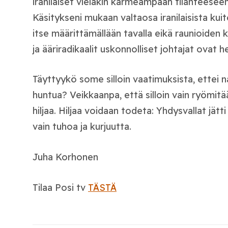
iranilaiset vieläkin karmeampaan tilanteeseen
Käsitykseni mukaan valtaosa iranilaisista kui
itse määrittämällään tavalla eikä raunioiden 
ja ääriradikaalit uskonnolliset johtajat ovat h
Täyttyykö some silloin vaatimuksista, ettei n
huntua? Veikkaanpa, että silloin vain ryömitää
hiljaa. Hiljaa voidaan todeta: Yhdysvallat jätti
vain tuhoa ja kurjuutta.
Juha Korhonen
Tilaa Posi tv
TÄSTÄ