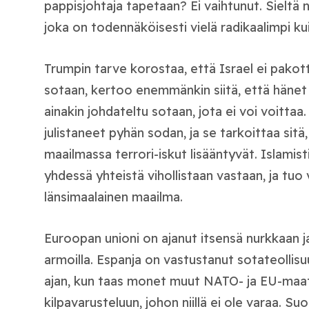
pappisjohtaja tapetaan? Ei vaihtunut. Sieltä n
joka on todennäköisesti vielä radikaalimpi kui
Trumpin tarve korostaa, että Israel ei pakott
sotaan, kertoo enemmänkin siitä, että hänet o
ainakin johdateltu sotaan, jota ei voi voittaa
julistaneet pyhän sodan, ja se tarkoittaa sit
maailmassa terrori-iskut lisääntyvät. Islami
yhdessä yhteistä vihollistaan vastaan, ja tuo
länsimaalainen maailma.
Euroopan unioni on ajanut itsensä nurkkaan j
armoilla. Espanja on vastustanut sotateollis
ajan, kun taas monet muut NATO- ja EU-maa
kilpavarusteluun, johon niillä ei ole varaa. S