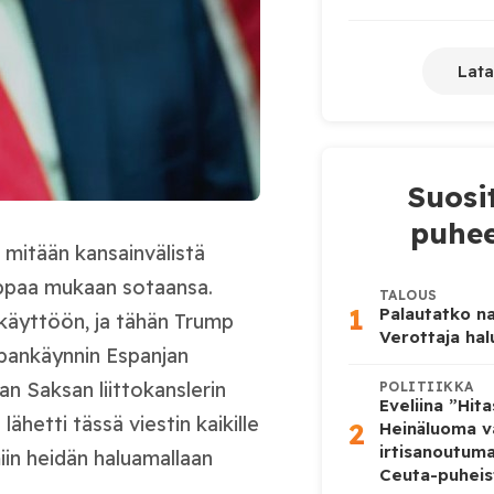
Lata
Suosi
puhee
a mitään kansainvälistä
oppaa mukaan sotaansa.
TALOUS
1
Palautatko na
 käyttöön, ja tähän Trump
Verottaja ha
upankäynnin Espanjan
n Saksan liittokanslerin
POLITIIKKA
Eveliina ”Hit
ähetti tässä viestin kaikille
2
Heinäluoma v
irtisanoutum
miin heidän haluamallaan
Ceuta-puheis