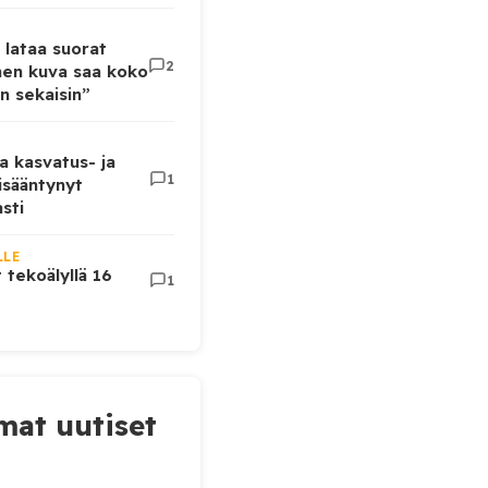
 lataa suorat
2
inen kuva saa koko
n sekaisin”
a kasvatus- ja
1
lisääntynyt
sti
LLE
t tekoälyllä 16
1
at uutiset