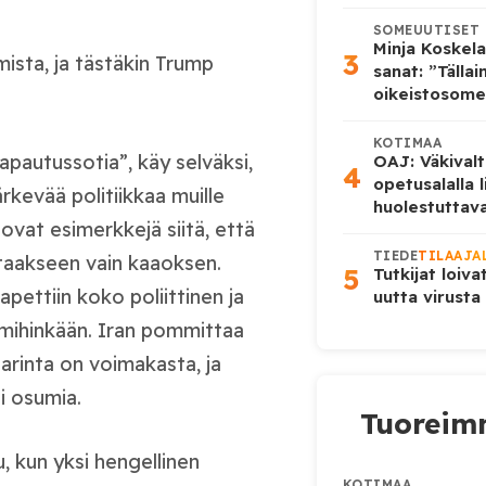
SOMEUUTISET
Minja Koskela
3
mista, ja tästäkin Trump
sanat: ”Tälla
oikeistosome
KOTIMAA
pautussotia”, käy selväksi,
OAJ: Väkivalt
4
opetusalalla 
ärkevää politiikkaa muille
huolestuttava
 ovat esimerkkejä siitä, että
TIEDE
TILAAJA
 taakseen vain kaaoksen.
5
Tutkijat loiva
apettiin koko poliittinen ja
uutta virusta
 mihinkään. Iran pommittaa
tarinta on voimakasta, ja
i osumia.
Tuoreimm
u, kun yksi hengellinen
KOTIMAA