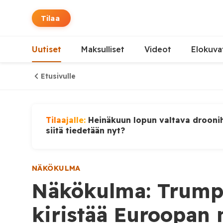
Tilaa
Uutiset
Maksulliset
Videot
Elokuva
Etusivulle
Tilaajalle:
Heinäkuun lopun valtava droonih
siitä tiedetään nyt?
NÄKÖKULMA
Näkökulma: Trump 
kiristää Euroopan