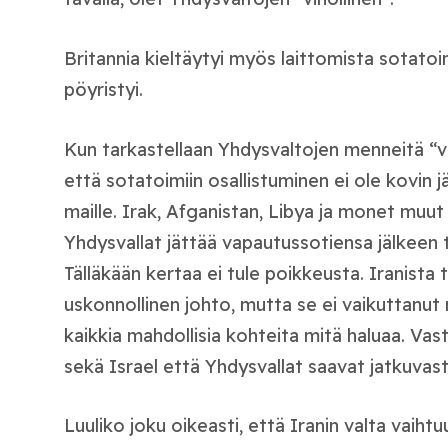
Britannia kieltäytyi myös laittomista sotatoi
pöyristyi.
Kun tarkastellaan Yhdysvaltojen menneitä “va
että sotatoimiin osallistuminen ei ole kovin j
maille. Irak, Afganistan, Libya ja monet muut
Yhdysvallat jättää vapautussotiensa jälkeen
Tälläkään kertaa ei tule poikkeusta. Iranista t
uskonnollinen johto, mutta se ei vaikuttanut
kaikkia mahdollisia kohteita mitä haluaa. Vas
sekä Israel että Yhdysvallat saavat jatkuvast
Luuliko joku oikeasti, että Iranin valta vaihtu