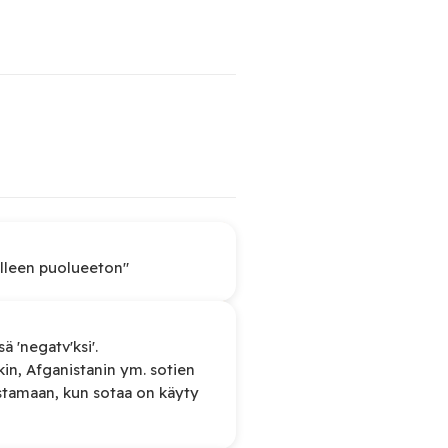
elleen puolueeton"
ä 'negatv'ksi'.
akin, Afganistanin ym. sotien
ustamaan, kun sotaa on käyty