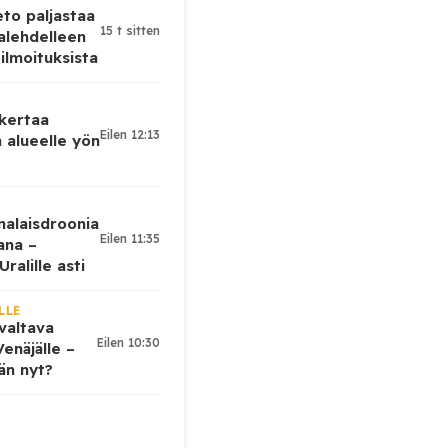
eto paljastaa
15 t sitten
alehdelleen
ilmoituksista
 kertaa
Eilen 12:13
 alueelle yön
nalaisdroonia
Eilen 11:35
kana –
ralille asti
LLE
valtava
Eilen 10:30
enäjälle –
ään nyt?