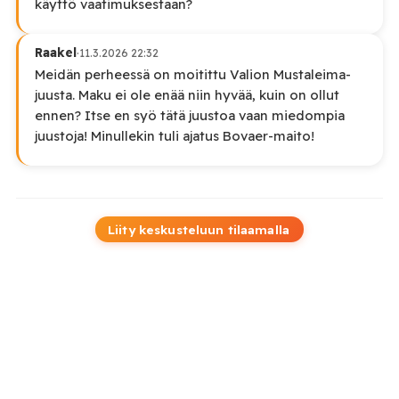
käyttö vaatimuksestaan?
Raakel
·
11.3.2026 22:32
Meidän perheessä on moitittu Valion Mustaleima-
juusta. Maku ei ole enää niin hyvää, kuin on ollut
ennen? Itse en syö tätä juustoa vaan miedompia
juustoja! Minullekin tuli ajatus Bovaer-maito!
Liity keskusteluun tilaamalla