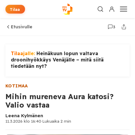
Tilaa
Etusivulle
3
Tilaajalle:
Heinäkuun lopun valtava
droonihyökkäys Venäjälle – mitä siitä
tiedetään nyt?
KOTIMAA
Mihin mureneva Aura katosi?
Valio vastaa
Leena Kylmänen
11.3.2026 klo 16:40
·
Lukuaika 2 min