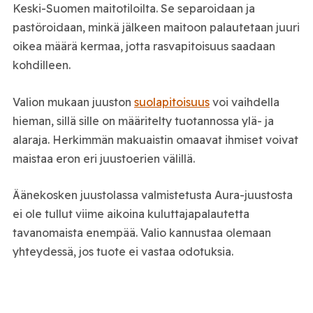
Keski-Suomen maitotiloilta. Se separoidaan ja
pastöroidaan, minkä jälkeen maitoon palautetaan juuri
oikea määrä kermaa, jotta rasvapitoisuus saadaan
kohdilleen.
Valion mukaan juuston
suolapitoisuus
voi vaihdella
hieman, sillä sille on määritelty tuotannossa ylä- ja
alaraja. Herkimmän makuaistin omaavat ihmiset voivat
maistaa eron eri juustoerien välillä.
Äänekosken juustolassa valmistetusta Aura-juustosta
ei ole tullut viime aikoina kuluttajapalautetta
tavanomaista enempää. Valio kannustaa olemaan
yhteydessä, jos tuote ei vastaa odotuksia.