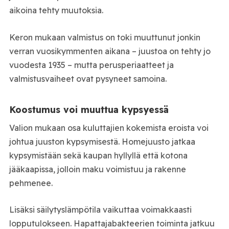
aikoina tehty muutoksia.
Keron mukaan valmistus on toki muuttunut jonkin
verran vuosikymmenten aikana – juustoa on tehty jo
vuodesta 1935 – mutta perusperiaatteet ja
valmistusvaiheet ovat pysyneet samoina.
Koostumus voi muuttua kypsyessä
Valion mukaan osa kuluttajien kokemista eroista voi
johtua juuston kypsymisestä. Homejuusto jatkaa
kypsymistään sekä kaupan hyllyllä että kotona
jääkaapissa, jolloin maku voimistuu ja rakenne
pehmenee.
Lisäksi säilytyslämpötila vaikuttaa voimakkaasti
lopputulokseen. Hapattajabakteerien toiminta jatkuu