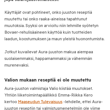
Käyttäjät ovat pohtineet, onko juuston reseptiä
muutettu tai onko raaka-aineissa tapahtunut
muutoksia. Syyksi on arvioitu niin lehmille syötetyn
Bovaer-rehulisäaineen käyttöä kuin tuotteiden
laadun, koostumuksen ja maun yleistä huonontumista.
Jotkut kuvailevat Aura-juuston makua aiempaa
suolaisemmaksi, happamammaksi ja vähemmän
murenevaksi.
Valion mukaan reseptiä ei ole muutettu
Aura-juuston valmistaja Valio kiistää muutokset.
Yhtiön liiketoimintapäällikkö Emma-Riikka Kero
kertoo
Maaseudun Tulevaisuus
-lehdelle, ettei Aura-
juuston reseptiin tai valmistusmenetelmiin ole viime