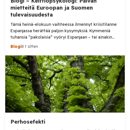
Blogi – Keittiöpsykologi: Päivän
mietteitä Euroopan ja Suomen
tulevaisuudesta
Tämä heinä-elokuun vaihteessa ilmennyt kriisitilanne
Espanjassa herättää paljon kysymyksiä. Kymmeniä
tuhansia ”pakolaisia” vyöryi Espanjaan – tai ainakin
tuhansia, kun en aivan tarkkaa tilannetta tiedä.
Blogi
8 t sitten
Viimeisin tieto, jonka näin oli perjantai-illalta
somepäivityksessä n. 60 000, eli aivan järjetön määrä.
Tämä voi olla yläkanttiin, mutta kuitenkin todella
suuri määrä. (Tosin tilanne on jo ilmeisimmin ohi,
mutta koskaan […]
Perhosefekti