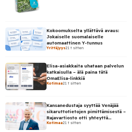
Kokoomukselta yllättävä avaus:
Jokaiselle suomalaiselle
automaattinen Y-tunnus
Yrittäjyys
21 t sitten
Elisa-asiakkaita uhataan palvelun
katkaisulla – älä paina tätä
OmaElisa-linkkiä
Kotimaa
21 t sitten
Kansanedustaja syyttää Venäjää
sikaruttotietojen pimittämisestä –
Rajavartiosto otti yhteyttä
Kotimaa
21 t sitten
Venäjälle