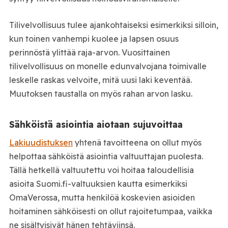
Tilivelvollisuus tulee ajankohtaiseksi esimerkiksi silloin,
kun toinen vanhempi kuolee ja lapsen osuus
perinnöstä ylittää raja-arvon. Vuosittainen
tilivelvollisuus on monelle edunvalvojana toimivalle
leskelle raskas velvoite, mitä uusi laki keventää.
Muutoksen taustalla on myös rahan arvon lasku.
Sähköistä asiointia aiotaan sujuvoittaa
Lakiuudistuksen
yhtenä tavoitteena on ollut myös
helpottaa sähköistä asiointia valtuuttajan puolesta.
Tällä hetkellä valtuutettu voi hoitaa taloudellisia
asioita Suomi.fi-valtuuksien kautta esimerkiksi
OmaVerossa, mutta henkilöä koskevien asioiden
hoitaminen sähköisesti on ollut rajoitetumpaa, vaikka
ne sisältyisivät hänen tehtäviinsä.