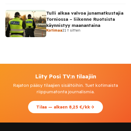
Tulli alkaa valvoa junamatkustajia
Torniossa – liikenne Ruotsista
käynnistyy maanantaina
Kotimaa
21 t sitten
Liity Posi TV:n tilaajiin
Rajaton pääsy tilaajien sisältöihin. Tuet kotimaista
riippumatonta journalismia.
Tilaa — alkaen 8,25 €/kk