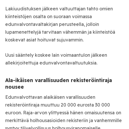
Lakiuudistuksen jälkeen valtuuttajan tahto omien
kiinteistöjen osalta on suoraan voimassa
edunvalvontavaltakirjan perusteella, jolloin
lupamenettelyjä tarvitaan vähemmän ja kiinteistöä
koskevat asiat hoituvat sujuvammin.
Uusi sääntely koskee lain voimaantulon jälkeen
allekirjoitettuja edunvalvontavaltuutuksia.
Ala-ikäisen varallisuuden rekisteröintiraja
nousee
Edunvalvottavan alaikäisen varallisuuden
rekisteröintiraja muuttuu 20 000 eurosta 30 000
euroon. Raja-arvon ylittyessä hänen omaisuutensa on
merkittävä holhousasioiden rekisteriin ja vanhemmille
syntyy tilivelvollisuus holhousviranomaiselle.