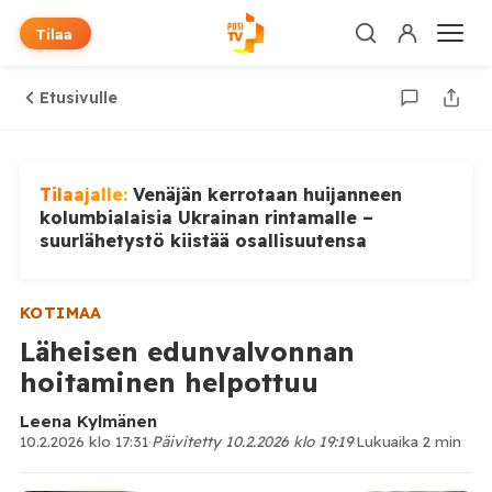
Tilaa
Etusivulle
Tilaajalle:
Venäjän kerrotaan huijanneen
kolumbialaisia Ukrainan rintamalle –
suurlähetystö kiistää osallisuutensa
KOTIMAA
Läheisen edunvalvonnan
hoitaminen helpottuu
Leena Kylmänen
10.2.2026 klo 17:31
·
Päivitetty 10.2.2026 klo 19:19
·
Lukuaika 2 min