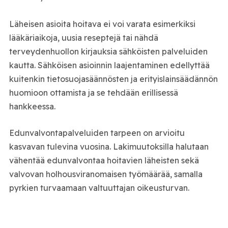
Läheisen asioita hoitava ei voi varata esimerkiksi
lääkäriaikoja, uusia reseptejä tai nähdä
terveydenhuollon kirjauksia sähköisten palveluiden
kautta. Sähköisen asioinnin laajentaminen edellyttää
kuitenkin tietosuojasäännösten ja erityislainsäädännön
huomioon ottamista ja se tehdään erillisessä
hankkeessa.
Edunvalvontapalveluiden tarpeen on arvioitu
kasvavan tulevina vuosina. Lakimuutoksilla halutaan
vähentää edunvalvontaa hoitavien läheisten sekä
valvovan holhousviranomaisen työmäärää, samalla
pyrkien turvaamaan valtuuttajan oikeusturvan.