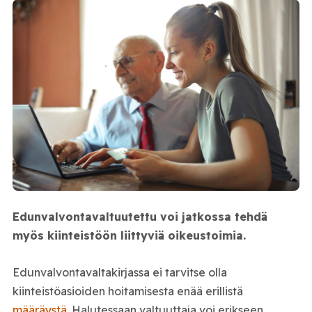
Edunvalvontavaltuutettu voi jatkossa tehdä
myös kiinteistöön liittyviä oikeustoimia.
Edunvalvontavaltakirjassa ei tarvitse olla
kiinteistöasioiden hoitamisesta enää erillistä
määräystä
. Halutessaan valtuuttaja voi erikseen