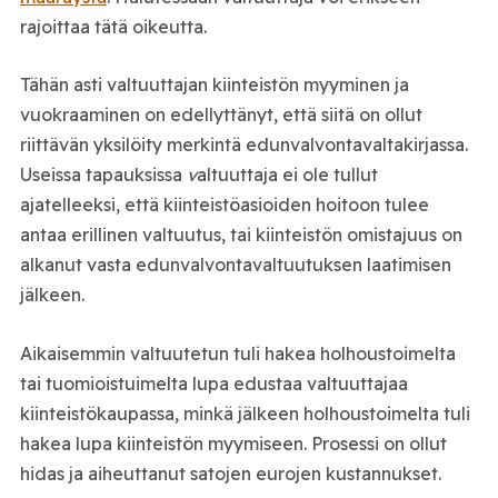
rajoittaa tätä oikeutta.
Tähän asti valtuuttajan kiinteistön myyminen ja
vuokraaminen on edellyttänyt, että siitä on ollut
riittävän yksilöity merkintä edunvalvontavaltakirjassa.
Useissa tapauksissa
v
altuuttaja ei ole tullut
ajatelleeksi, että kiinteistöasioiden hoitoon tulee
antaa erillinen valtuutus, tai kiinteistön omistajuus on
alkanut vasta edunvalvontavaltuutuksen laatimisen
jälkeen.
Aikaisemmin valtuutetun tuli hakea holhoustoimelta
tai tuomioistuimelta lupa edustaa valtuuttajaa
kiinteistökaupassa, minkä jälkeen holhoustoimelta tuli
hakea lupa kiinteistön myymiseen. Prosessi on ollut
hidas ja aiheuttanut satojen eurojen kustannukset.