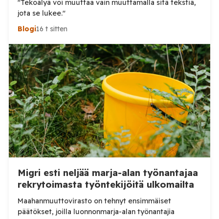
"Tekoälyä voi muuttaa vain muuttamalla sitä tekstiä,
jota se lukee."
Blogi
16 t sitten
Migri esti neljää marja-alan työnantajaa
rekrytoimasta työntekijöitä ulkomailta
Maahanmuuttovirasto on tehnyt ensimmäiset
päätökset, joilla luonnonmarja-alan työnantajia