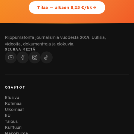
Tilaa — alkaen 8,25 €/kk
Riippumatonta journalismia vuodesta 2019. Uutisia,
videoita, dokumentteja ja elokuvia.
SEURAA MEITÄ
OSASTOT
Etusivu
Kotimaa
Ulkomaat
EU
Talous
Kulttuuri
Näkökulma