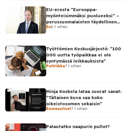
EU-erosta ”Eurooppa-
myönteisimmäksi puolueeksi” –
perussuomalaisten täydellinen
Eu
6 t sitten
takinkääntö
Työttömien Keskusjärjestö: ”100
000 uutta työpaikkaa ei ole
syntymässä leikkauksista”
Politiikka
7 t sitten
Minja Koskela lataa suorat sanat:
”Tällainen kuva saa koko
oikeistosomen sekaisin”
Someuutiset
7 t sitten
Palautatko naapurin pullot?