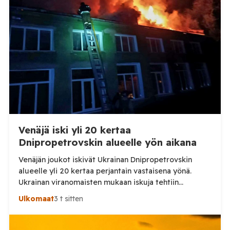
Venäjä iski yli 20 kertaa
Dnipropetrovskin alueelle yön aikana
Venäjän joukot iskivät Ukrainan Dnipropetrovskin
alueelle yli 20 kertaa perjantain vastaisena yönä.
Ukrainan viranomaisten mukaan iskuja tehtiin
drooneilla ja tykistöllä viidelle eri alueelle.
Ulkomaat
3 t sitten
Henkilövahingoilta vältyttiin. Dnipropetrovskin
alueellisen sotilashallinnon johtaja Oleksandr Hanzha
kertoi perjantaiaamuna 7. elokuuta julkaisemassaan