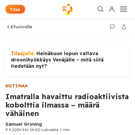
Tilaa
Etusivulle
Tilaajalle:
Heinäkuun lopun valtava
droonihyökkäys Venäjälle – mitä siitä
tiedetään nyt?
KOTIMAA
Imatralla havaittu radioaktiivista
kobolttia ilmassa – määrä
vähäinen
Samuel Gryning
9.4.2026 klo 14:00
·
Lukuaika 1 min