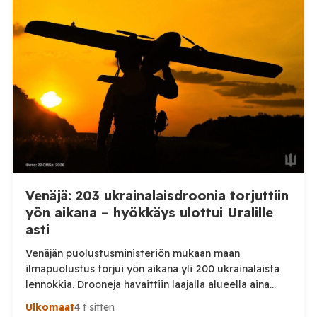
Telegram-päivityksessä, että Venäjän joukot
hyökkäsivät yön aikana yli 20 kertaa viidelle alueelle.
Nikopolin alueella iskuja kohdistui Nikopolin
kaupunkiin sekä […]
Venäjä: 203 ukrainalaisdroonia torjuttiin
yön aikana – hyökkäys ulottui Uralille
asti
Venäjän puolustusministeriön mukaan maan
ilmapuolustus torjui yön aikana yli 200 ukrainalaista
lennokkia. Drooneja havaittiin laajalla alueella aina
Uralille asti. Venäjän puolustusministeriön virallisen
Ulkomaat
4 t sitten
ilmoituksen mukaan ilmapuolustus sieppasi ja tuhosi