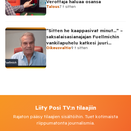
Verottaja haluaa osansa
Talous
7 t sitten
”Sitten he kaappasivat minut…” –
saksalaisasianajajan Fuellmichin
vankilapuhelu katkesi juuri
Oikeusvaltio
9 t sitten
kriittisellä hetkellä
Liity Posi TV:n tilaajiin
Rajaton pääsy tilaajien sisältöihin. Tuet kotimaista
riippumatonta journalismia.