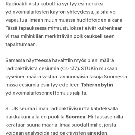
Radioaktiivista kobolttia syntyy esimerkiksi
ydinvoimalaitosten käytön yhteydessä, ja sitä voi
vapautua ilmaan muun muassa huoltotöiden aikana.
Tässä tapauksessa mittaustulokset eivät kuitenkaan
viittaa mihinkään merkittävän poikkeukselliseen
tapahtumaan.
Samassa näytteessä havaittiin myös pieni määrä
radioaktiivista cesiumia (Cs-137). STUKin mukaan
kyseinen määrä vastaa tavanomaisia tasoja Suomessa,
missä cesiumia esiintyy edelleen
Tshernobylin
ydinvoimalaitosonnettomuus
jäljiltä.
STUK seuraa ilman radioaktiivisuutta kahdeksalla
paikkakunnalla eri puolilla
Suomea
. Mittausasemilla
kerätään suuria määriä ilmaa suodattimille, joista
voidaan analysoida radioaktiivisten aineiden