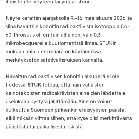
ihmisten terveyteen tai ympäristöön.
Näyte kerättiin ajanjaksolla 9.–16. maaliskuuta 2026, ja
siinä havaittiin koboltin radioaktiivista isotooppia Co-
60. Pitoisuus oli erittäin alhainen, vain 0,3
mikrobecquerelia kuutiometrissä ilmaa. STUKin
mukaan näin pieni määrä on käytännössä
merkityksetön säteilyaltistuksen kannalta.
Havaitun radioaktiivisen koboltin alkuperä ei ole
tiedossa.
STUK
toteaa, että näin vähäisten
keinotekoisten radioaktiivisten aineiden lähdettä ei
useinkaan pystytä jäljittämään. Aine on voinut
kulkeutua Suomeen pitkienkin etäisyyksien päästä,
eikä mikään viittaa siihen, että kyse olisi merkittävästä
päästöstä tai paikallisesta riskistä.