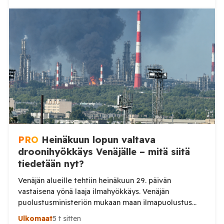
yhteensä 203 ukrainalaista kiinteäsiipistä
miehittämätöntä ilma-alusta torstai-illan 6. elokuuta
ja perjantaiaamun 7. elokuuta välisenä aikana.
Ministeriön ilmoitus koskee aikaväliä kello 20–08
Moskovan aikaa. Ministeriön mukaan drooneja
torjuttiin […]
PRO
Heinäkuun lopun valtava
droonihyökkäys Venäjälle – mitä siitä
tiedetään nyt?
Venäjän alueille tehtiin heinäkuun 29. päivän
vastaisena yönä laaja ilmahyökkäys. Venäjän
puolustusministeriön mukaan maan ilmapuolustus
torjui yön aikana 295 ukrainalaista lennokkia. Iskuissa
Ulkomaat
5 t sitten