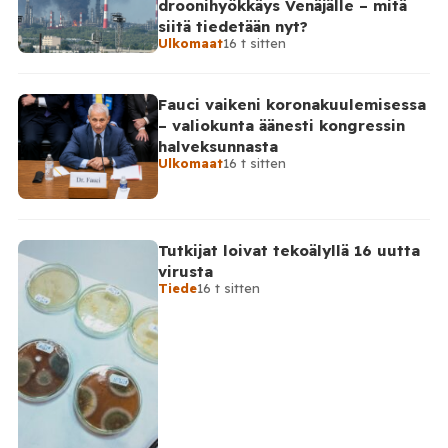
droonihyökkäys Venäjälle – mitä
Ministeriön ilmoitus koskee aikaväliä kello 20–08
siitä tiedetään nyt?
Moskovan aikaa. Ministeriön mukaan drooneja
Ulkomaat
16 t sitten
torjuttiin […]
Fauci vaikeni koronakuulemisessa
– valiokunta äänesti kongressin
halveksunnasta
Ulkomaat
16 t sitten
Tutkijat loivat tekoälyllä 16 uutta
virusta
Tiede
16 t sitten