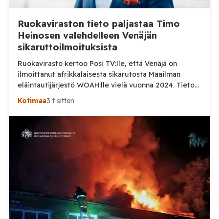
Ruokaviraston tieto paljastaa Timo
Heinosen valehdelleen Venäjän
sikaruttoilmoituksista
Ruokavirasto kertoo Posi TV:lle, että Venäjä on
ilmoittanut afrikkalaisesta sikarutosta Maailman
eläintautijärjestö WOAH:lle vielä vuonna 2024. Tieto
haastaa kokoomuksen kansanedustaja Timo Heinosen
Kotimaa
3 t sitten
(kok.) esittämän väitteen Venäjän
sikaruttoilmoituksista. Suomi on puolestaan
ilmoittanut tuoreesta Virolahden tapauksesta sekä
WOAH:n kautta että suoraan Venäjän
eläinlääkintäviranomaisille. Ruokavirasto kertoi Posi
TV:lle tarkempia tietoja Suomen ensimmäisestä
afrikkalaisen sikaruton tapauksesta sekä
eläintautitietojen vaihdosta […]