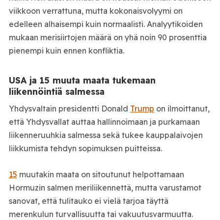
viikkoon verrattuna, mutta kokonaisvolyymi on
edelleen alhaisempi kuin normaalisti. Analyytikoiden
mukaan merisiirtojen määrä on yhä noin 90 prosenttia
pienempi kuin ennen konfliktia.
USA ja 15 muuta maata tukemaan
liikennöintiä salmessa
Yhdysvaltain presidentti Donald
Trump
on ilmoittanut,
että Yhdysvallat auttaa hallinnoimaan ja purkamaan
liikenneruuhkia salmessa sekä tukee kauppalaivojen
liikkumista tehdyn sopimuksen puitteissa.
15
muutakin maata on sitoutunut helpottamaan
Hormuzin salmen meriliikennettä, mutta varustamot
sanovat, että tulitauko ei vielä tarjoa täyttä
merenkulun turvallisuutta tai vakuutusvarmuutta.