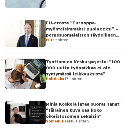
EU-erosta ”Eurooppa-
myönteisimmäksi puolueeksi” –
perussuomalaisten täydellinen
Eu
17 t sitten
takinkääntö
Työttömien Keskusjärjestö: ”100
000 uutta työpaikkaa ei ole
syntymässä leikkauksista”
Politiikka
17 t sitten
Minja Koskela lataa suorat sanat:
”Tällainen kuva saa koko
oikeistosomen sekaisin”
Someuutiset
18 t sitten