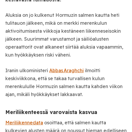
Aluksia on jo kulkenut Hormuzin salmen kautta heti
tulitauon jälkeen, mikä on merkki merenkulun
aktivoitumisesta viikkoja kestäneen liikenneseisokin
jälkeen. Suurimmat varustamot ja säiliöalusten
operaattorit ovat alkaneet siirtää aluksia vapaammin,
kun hyökkäyksen riski väheni.
Iranin ulkoministeri
Abbas Araghchi
ilmoitti
keskiviikkona, että se takaa turvallisen kulun
merenkululle Hormuzin salmen kautta kahden viikon
ajan, mikäli hyökkäykset lakkaavat.
Meriliikenteessä varovaista kasvua
Meriliikennedata
osoittaa, että salmen kautta
kulkevien alusten määrä on noussut hieman edelliseen