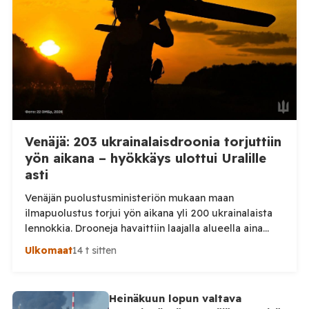
kaupunkiin sekä […]
Venäjä: 203 ukrainalaisdroonia torjuttiin
yön aikana – hyökkäys ulottui Uralille
asti
Venäjän puolustusministeriön mukaan maan
ilmapuolustus torjui yön aikana yli 200 ukrainalaista
lennokkia. Drooneja havaittiin laajalla alueella aina
Uralille asti. Venäjän puolustusministeriön virallisen
Ulkomaat
14 t sitten
ilmoituksen mukaan ilmapuolustus sieppasi ja tuhosi
yhteensä 203 ukrainalaista kiinteäsiipistä
miehittämätöntä ilma-alusta torstai-illan 6. elokuuta
Heinäkuun lopun valtava
ja perjantaiaamun 7. elokuuta välisenä aikana.