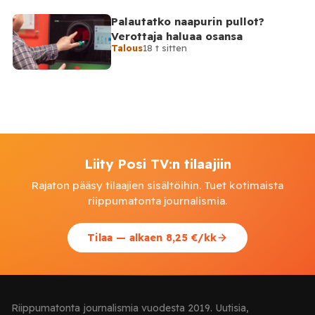
Palautatko naapurin pullot?
Verottaja haluaa osansa
Talous
18 t sitten
Liity Posi TV:n tilaajiin
Rajaton pääsy tilaajien sisältöihin. Tuet kotimaista
riippumatonta journalismia.
Tilaa — alkaen 8,25 €/kk
Riippumatonta journalismia vuodesta 2019. Uutisia,