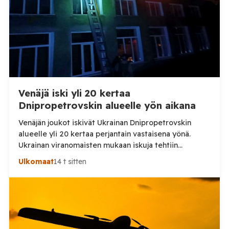
Venäjä iski yli 20 kertaa
Dnipropetrovskin alueelle yön aikana
Venäjän joukot iskivät Ukrainan Dnipropetrovskin
alueelle yli 20 kertaa perjantain vastaisena yönä.
Ukrainan viranomaisten mukaan iskuja tehtiin
drooneilla ja tykistöllä viidelle eri alueelle.
Ulkomaat
14 t sitten
Henkilövahingoilta vältyttiin. Dnipropetrovskin
alueellisen sotilashallinnon johtaja Oleksandr Hanzha
kertoi perjantaiaamuna 7. elokuuta julkaisemassaan
Telegram-päivityksessä, että Venäjän joukot
hyökkäsivät yön aikana yli 20 kertaa viidelle alueelle.
Nikopolin alueella iskuja kohdistui Nikopolin