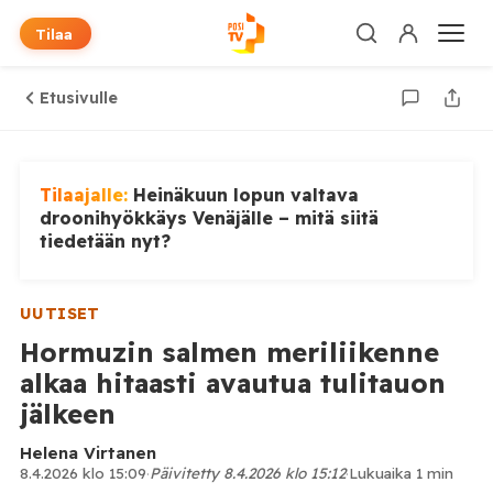
Tilaa
Etusivulle
Tilaajalle:
Heinäkuun lopun valtava
droonihyökkäys Venäjälle – mitä siitä
tiedetään nyt?
UUTISET
Hormuzin salmen meriliikenne
alkaa hitaasti avautua tulitauon
jälkeen
Helena Virtanen
8.4.2026 klo 15:09
·
Päivitetty 8.4.2026 klo 15:12
·
Lukuaika 1 min