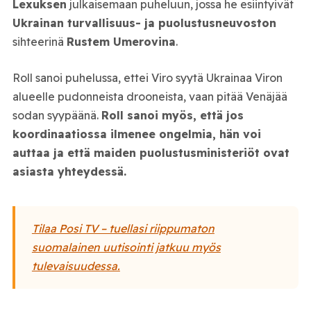
Lexuksen
julkaisemaan puheluun, jossa he esiintyivät
Ukrainan turvallisuus- ja puolustusneuvoston
sihteerinä
Rustem Umerovina
.
Roll sanoi puhelussa, ettei Viro syytä Ukrainaa Viron
alueelle pudonneista drooneista, vaan pitää Venäjää
sodan syypäänä.
Roll sanoi myös, että jos
koordinaatiossa ilmenee ongelmia, hän voi
auttaa ja että maiden puolustusministeriöt ovat
asiasta yhteydessä.
Tilaa Posi TV – tuellasi riippumaton
suomalainen uutisointi jatkuu myös
tulevaisuudessa.