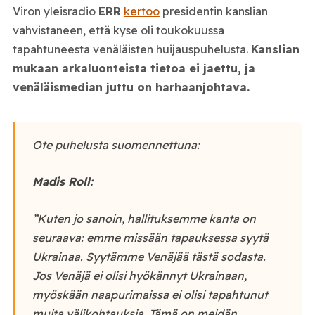
Viron yleisradio
ERR
kertoo
presidentin kanslian
vahvistaneen, että kyse oli toukokuussa
tapahtuneesta venäläisten huijauspuhelusta.
Kanslian
mukaan arkaluonteista tietoa ei jaettu, ja
venäläismedian juttu on harhaanjohtava.
Ote puhelusta suomennettuna:
Madis Roll:
”Kuten jo sanoin, hallituksemme kanta on
seuraava: emme missään tapauksessa syytä
Ukrainaa. Syytämme Venäjää tästä sodasta.
Jos Venäjä ei olisi hyökännyt Ukrainaan,
myöskään naapurimaissa ei olisi tapahtunut
muita välikohtauksia. Tämä on meidän