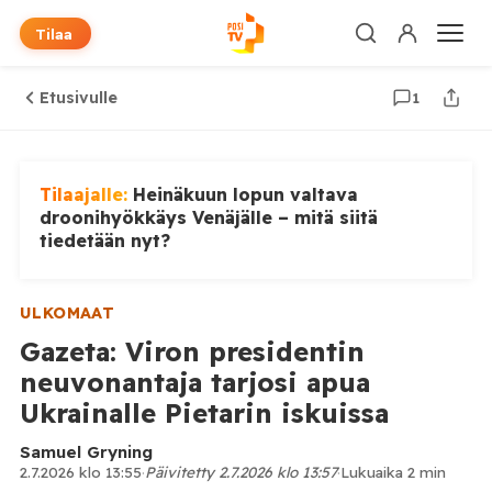
Tilaa
Etusivulle
1
Tilaajalle:
Heinäkuun lopun valtava
droonihyökkäys Venäjälle – mitä siitä
tiedetään nyt?
ULKOMAAT
Gazeta: Viron presidentin
neuvonantaja tarjosi apua
Ukrainalle Pietarin iskuissa
Samuel Gryning
2.7.2026 klo 13:55
·
Päivitetty 2.7.2026 klo 13:57
·
Lukuaika 2 min