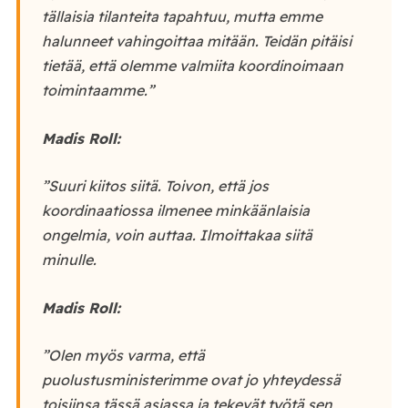
tällaisia tilanteita tapahtuu, mutta emme
halunneet vahingoittaa mitään. Teidän pitäisi
tietää, että olemme valmiita koordinoimaan
toimintaamme.”
Madis Roll:
”Suuri kiitos siitä. Toivon, että jos
koordinaatiossa ilmenee minkäänlaisia
ongelmia, voin auttaa. Ilmoittakaa siitä
minulle.
Madis Roll:
”Olen myös varma, että
puolustusministerimme ovat jo yhteydessä
toisiinsa tässä asiassa ja tekevät työtä sen