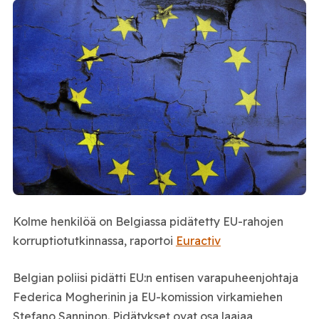
Kolme henkilöä on Belgiassa pidätetty EU-rahojen
korruptiotutkinnassa, raportoi
Euractiv
Belgian poliisi pidätti EU:n entisen varapuheenjohtaja
Federica Mogherinin ja EU-komission virkamiehen
Stefano Sanninon. Pidätykset ovat osa laajaa