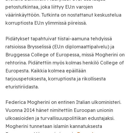
petostutkintaa, joka liittyy EU:n varojen
väärinkäyttöön. Tutkinta on nostattanut keskustelua
korruptiosta EU:n ylimmissä piireissä.
Pidätykset tapahtuivat tiistai-aamuna tehdyissä
ratsioissa Brysselissä (EU:n diplomaattipalvelu) ja
Bruggessa
College of Europessa, missä
Mogherini on
rehtorina. Pidätettiin myös kolmas henkilö College of
Europesta. Kaikkia kolmea epäillään
tarjouspetoksesta, korruptiosta ja rikollisesta
eturistiriidasta.
Federica Mogherini on entinen Italian ulkoministeri.
Vuonna 2014 hänet nimitettiin Euroopan unionin
ulkoasioiden ja turvallisuuspolitiikan edustajaksi.
Mogherini tunnetaan islamin kannatuksesta