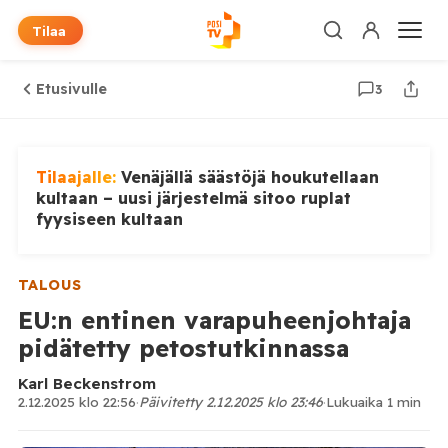
Tilaa
Etusivulle
3
Tilaajalle:
Venäjällä säästöjä houkutellaan
kultaan – uusi järjestelmä sitoo ruplat
fyysiseen kultaan
TALOUS
EU:n entinen varapuheenjohtaja
pidätetty petostutkinnassa
Karl Beckenstrom
2.12.2025 klo 22:56
·
Päivitetty 2.12.2025 klo 23:46
·
Lukuaika 1 min