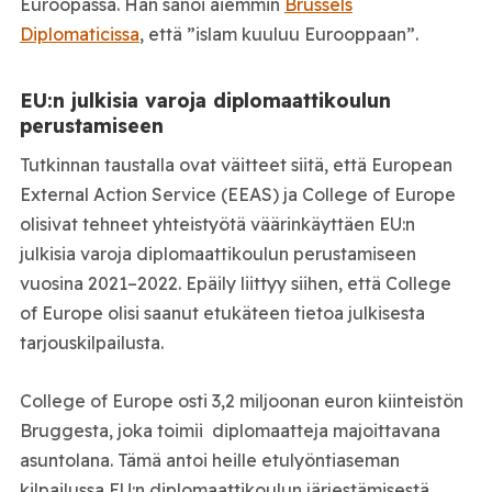
Euroopassa. Hän sanoi aiemmin
Brussels
Diplomaticissa
, että ”islam kuuluu Eurooppaan”.
EU:n julkisia varoja diplomaattikoulun
perustamiseen
Tutkinnan taustalla ovat väitteet siitä, että European
External Action Service (EEAS) ja College of Europe
olisivat tehneet yhteistyötä väärinkäyttäen EU:n
julkisia varoja diplomaattikoulun perustamiseen
vuosina 2021–2022. Epäily liittyy siihen, että College
of Europe olisi saanut etukäteen tietoa julkisesta
tarjouskilpailusta.
College of Europe osti 3,2 miljoonan euron kiinteistön
Bruggesta, joka toimii diplomaatteja majoittavana
asuntolana. Tämä antoi heille etulyöntiaseman
kilpailussa EU:n diplomaattikoulun järjestämisestä,