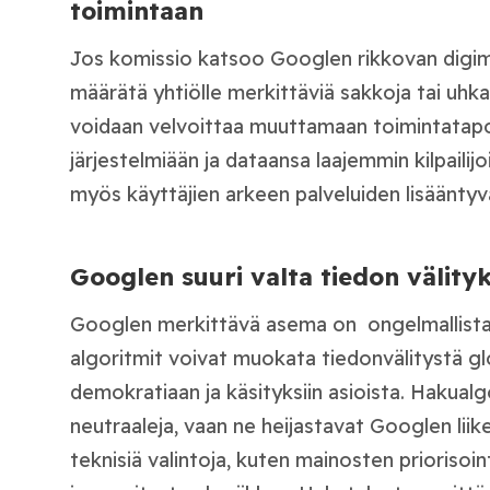
toimintaan
Jos komissio katsoo Googlen rikkovan digim
määrätä yhtiölle merkittäviä sakkoja tai uhk
voidaan velvoittaa muuttamaan toimintatapo
järjestelmiään ja dataansa laajemmin kilpailijo
myös käyttäjien arkeen palveluiden lisääntyv
Googlen suuri valta tiedon välity
Googlen merkittävä asema on ongelmallista, 
algoritmit voivat muokata tiedonvälitystä glo
demokratiaan ja käsityksiin asioista. Hakualg
neutraaleja, vaan ne heijastavat Googlen liike
teknisiä valintoja, kuten mainosten priorisoin