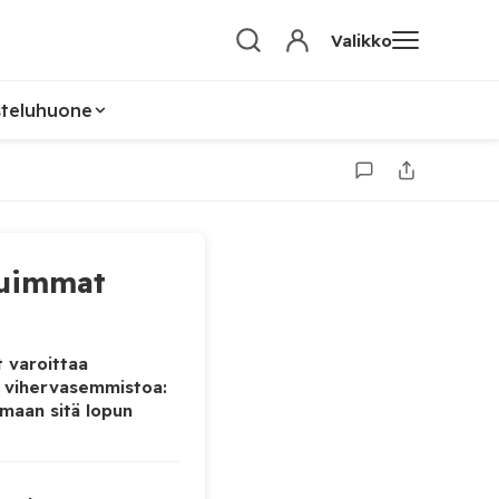
Valikko
steluhuone
uimmat
 varoittaa
 vihervasemmistoa:
maan sitä lopun