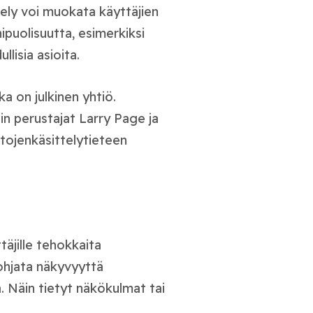
tely voi muokata käyttäjien
puolisuutta, esimerkiksi
llisia asioita.
a on julkinen yhtiö.
in perustajat Larry Page ja
etojenkäsittelytieteen
äjille tehokkaita
 ohjata näkyvyyttä
a. Näin tietyt näkökulmat tai