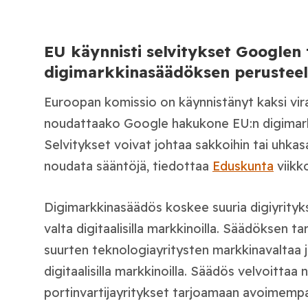
EU käynnisti selvitykset Googlen
digimarkkinasäädöksen perusteel
Euroopan komissio on käynnistänyt kaksi virall
noudattaako Google hakukone EU:n digimar
Selvitykset voivat johtaa sakkoihin tai uhkas
noudata sääntöjä, tiedottaa
Eduskunta
viikk
Digimarkkinasäädös koskee suuria digiyrityksi
valta digitaalisilla markkinoilla. Säädöksen t
suurten teknologiayritysten markkinavaltaa ja 
digitaalisilla markkinoilla. Säädös velvoittaa 
portinvartijayritykset tarjoamaan avoimempaa