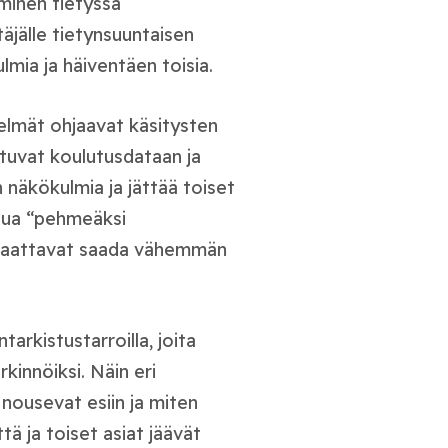
äminen tietyssä
jälle tietynsuuntaisen
lmia ja häiventäen toisia.
telmät ohjaavat käsitysten
stuvat koulutusdataan ja
n näkökulmia ja jättää toiset
tsua “pehmeäksi
ne saattavat saada vähemmän
rkistustarroilla, joita
kinnöiksi. Näin eri
nousevat esiin ja miten
 ja toiset asiat jäävät