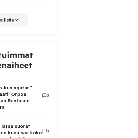
a lisää
tuimmat
naiheet
as-kuningatar”
aatii Orpoa
2
aan Rantasen
ta
 lataa suorat
1
inen kuva saa koko