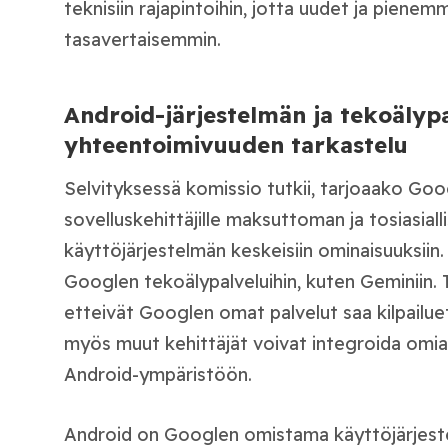
teknisiin rajapintoihin, jotta uudet ja pienemm
tasavertaisemmin.
Android-järjestelmän ja tekoälyp
yhteentoimivuuden tarkastelu
Selvityksessä komissio tutkii, tarjoaako Goo
sovelluskehittäjille maksuttoman ja tosiasial
käyttöjärjestelmän keskeisiin ominaisuuksiin
Googlen tekoälypalveluihin, kuten Geminiin. 
etteivät Googlen omat palvelut saa kilpailue
myös muut kehittäjät voivat integroida omia
Android-ympäristöön.
Android on Googlen omistama käyttöjärjest