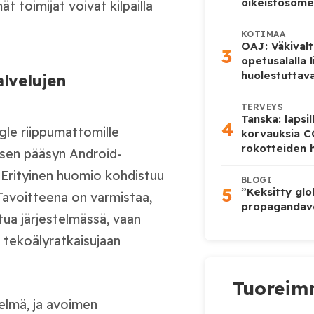
oikeistosome
ät toimijat voivat kilpailla
KOTIMAA
OAJ: Väkivalt
3
opetusalalla 
huolestuttava
alvelujen
TERVEYS
Tanska: lapsi
4
gle riippumattomille
korvauksia 
rokotteiden h
lisen pääsyn Android-
. Erityinen huomio kohdistuu
BLOGI
5
”Keksitty glo
Tavoitteena on varmistaa,
propagandave
tua järjestelmässä, vaan
 tekoälyratkaisujaan
Tuoreimm
elmä, ja avoimen