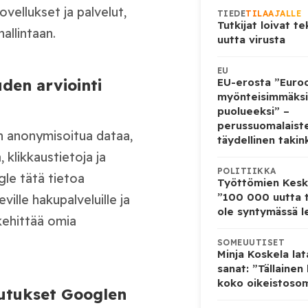
vellukset ja palvelut,
TIEDE
TILAAJALLE
Tutkijat loivat te
allintaan.
uutta virusta
EU
en arviointi
EU-erosta ”Euro
myönteisimmäksi
puolueeksi” –
perussuomalaist
n anonymisoitua dataa,
täydellinen takin
 klikkaustietoja ja
POLITIIKKA
le tätä tietoa
Työttömien Kesku
”100 000 uutta t
ville hakupalveluille ja
ole syntymässä l
 kehittää omia
SOMEUUTISET
Minja Koskela la
sanat: ”Tällainen
koko oikeistosom
kutukset Googlen