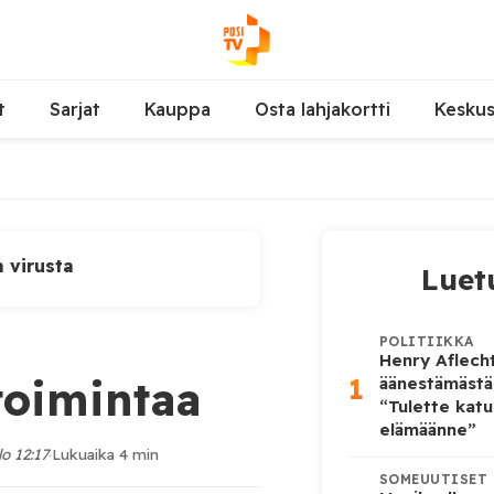
t
Sarjat
Kauppa
Osta lahjakortti
Kesku
a virusta
Luet
POLITIIKKA
Henry Aflecht
1
toimintaa
äänestämästä
“Tulette katu
elämäänne”
lo 12:17
·
Lukuaika 4 min
SOMEUUTISET