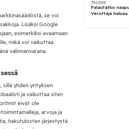
TALOUS
Palautatko naapu
Verottaja haluaa
arkkinasäädöstä, se voi
asakkoja. Lisäksi Google
jaan, esimerkiksi avaamaan
ille, mikä voi vaikuttaa
änä valinnanvarana.
ksessä
sillä yhden yrityksen
baalisti ja vaikuttaa siten
oritmit eivät ole
toimintamalleja, arvoja ja
tia, hakutulosten järjestystä