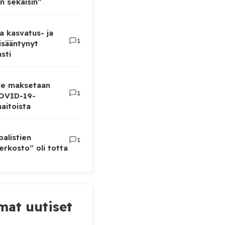
n sekaisin”
a kasvatus- ja
1
lisääntynyt
sti
lle maksetaan
1
COVID-19-
aitoista
balistien
1
rkosto” oli totta
at uutiset