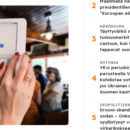
Maailmalla n
2
presidentille
“Euroopan eli
NÄKÖKULMA
Täyttyvätkö
3
tunnusmerkit
vastuun, kun
tappavat suo
KOTIMAA
YK:n peruskir
perusteella V
4
kohdistaa so
jos Ukrainan 
Suomen kaut
GEOPOLITIIK
Drooni-skanda
5
sodan – Onk
syyllistynyt 
virkarikokse