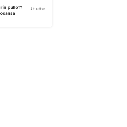
rin pullot?
1 t sitten
 osansa