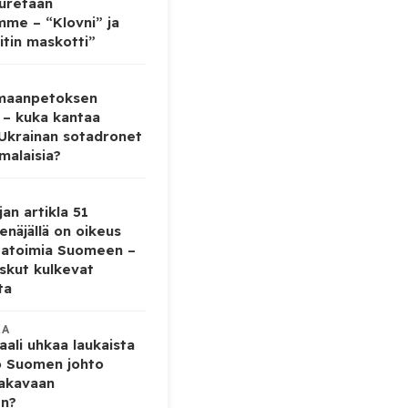
auretaan
mme – “Klovni” ja
itin maskotti”
 maanpetoksen
 – kuka kantaa
 Ukrainan sotadronet
malaisia?
jan artikla 51
enäjällä on oikeus
tatoimia Suomeen –
iskut kulkevat
ta
KA
ali uhkaa laukaista
o Suomen johto
vakavaan
en?