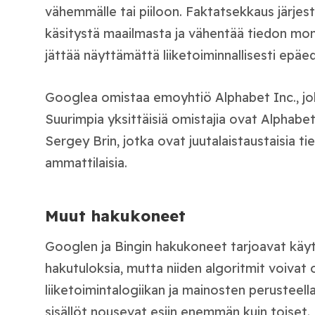
vähemmälle tai piiloon. Faktatsekkaus järjes
käsitystä maailmasta ja vähentää tiedon moni
jättää näyttämättä liiketoiminnallisesti epäedu
Googlea omistaa emoyhtiö Alphabet Inc., jok
Suurimpia yksittäisiä omistajia ovat Alphabet
Sergey Brin, jotka ovat juutalaistaustaisia ti
ammattilaisia.
Muut hakukoneet
Googlen ja Bingin hakukoneet tarjoavat käytt
hakutuloksia, mutta niiden algoritmit voivat
liiketoimintalogiikan ja mainosten perusteell
sisällöt nousevat esiin enemmän kuin toiset.