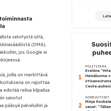
Lata
 toiminnasta
la
ista selvitystä siitä,
Suosi
kkinasäädöstä (DMA).
puhee
akkoihin, jos Google ei
okirjeessä.
POLITIIKKA
Eveliina ”Hit
ä, joilla on merkittävä
1
Heinäluoma v
irtisanoutum
arkoituksena on rajoittaa
Ceuta-puheis
edistää reilua kilpailua
niin sanotut
SOMEUUTISET
Minja Koskela
2
 pääsyä palveluihin ja
sanat: ”Tälla