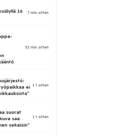
koälyllä 16
7 min sitten
oppa-
52 min sitten
en
kääntö
sjärjestö:
1 t sitten
yöpaikkaa ei
eikkauksista”
taa suorat
1 t sitten
 kuva saa
en sekaisin”