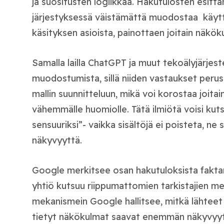
ja suositusten logiikkaa. Hakutulosten esitt
järjestyksessä väistämättä muodostaa käyttä
käsityksen asioista, painottaen joitain näköku
Samalla lailla ChatGPT ja muut tekoälyjärjes
muodostumista, sillä niiden vastaukset peru
mallin suunnitteluun, mikä voi korostaa joitai
vähemmälle huomiolle. Tätä ilmiötä voisi ku
sensuuriksi”- vaikka sisältöjä ei poisteta, 
näkyvyyttä.
Google merkitsee osan hakutuloksista faktanta
yhtiö kutsuu riippumattomien tarkistajien mer
mekanismein Google hallitsee, mitkä lähteet 
tietyt näkökulmat saavat enemmän näkyvyyttä