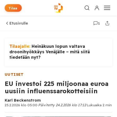
Tilaa
Etusivulle
1
Tilaajalle:
Heinäkuun lopun valtava
droonihyökkäys Venäjälle – mitä siitä
tiedetään nyt?
UUTISET
EU investoi 225 miljoonaa euroa
uusiin influenssarokotteisiin
Karl Beckenstrom
25.2.2026 klo 05:00
·
Päivitetty 24.2.2026 klo 17:12
·
Lukuaika 2 min