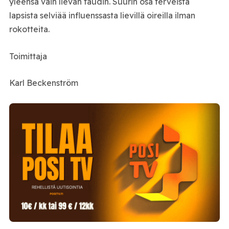
yleensä vain lievän taudin. Suurin osa terveistä
lapsista selviää influenssasta lievillä oireilla ilman
rokotteita.
Toimittaja
Karl Beckenström