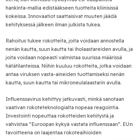
hankinta-mallia edistääkseen tuotteita kliinisissä
kokeissa. Innovaatiot saattaisivat muuten jäädä
kehityksessä jälkeen ilman julkista tukea.
Rahoitus tukee rokotteita, joita voidaan annostella
nenän kautta, suun kautta tai iholaastareiden avulla, ja
joita voidaan nopeasti valmistaa suurissa määrissä
hätätilanteissa. Niihin kuuluu rokotteita, jotka voidaan
antaa viruksen vasta-aineiden tuottamiseksi nenän
kautta, suun kautta tai mikroneulalaastarin avulla.
Influenssavirus kehittyy jatkuvasti, minkä sanotaan
vaativan rokoteteknologialta nopeaa reagointia.
Investointi nopeuttaa rokotteiden kehitystä ja
vahvistaa ”Euroopan kykyä vastata influenssaan”. EU:n
tavoitteena on laajentaa rokoteaihioiden