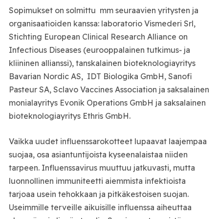
Sopimukset on solmittu mm seuraavien yritysten ja
organisaatioiden kanssa: laboratorio Vismederi Srl,
Stichting European Clinical Research Alliance on
Infectious Diseases (eurooppalainen tutkimus‑ ja
kliininen allianssi), tanskalainen bioteknologiayritys
Bavarian Nordic AS, IDT Biologika GmbH, Sanofi
Pasteur SA, Sclavo Vaccines Association ja saksalainen
monialayritys Evonik Operations GmbH ja saksalainen
bioteknologiayritys Ethris GmbH.
Vaikka uudet influenssarokotteet lupaavat laajempaa
suojaa, osa asiantuntijoista kyseenalaistaa niiden
tarpeen. Influenssavirus muuttuu jatkuvasti, mutta
luonnollinen immuniteetti aiemmista infektioista
tarjoaa usein tehokkaan ja pitkäkestoisen suojan.
Useimmille terveille aikuisille influenssa aiheuttaa