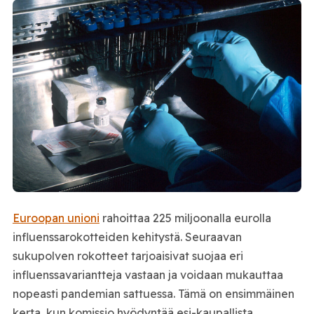
Euroopan unioni
rahoittaa 225 miljoonalla eurolla
influenssarokotteiden kehitystä. Seuraavan
sukupolven rokotteet tarjoaisivat suojaa eri
influenssavariantteja vastaan ja voidaan mukauttaa
nopeasti pandemian sattuessa. Tämä on ensimmäinen
kerta, kun komissio hyödyntää esi-kaupallista