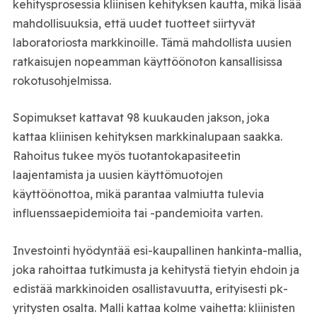
kehitysprosessia kliinisen kehityksen kautta, mikä lisää
mahdollisuuksia, että uudet tuotteet siirtyvät
laboratoriosta markkinoille. Tämä mahdollista uusien
ratkaisujen nopeamman käyttöönoton kansallisissa
rokotusohjelmissa.
Sopimukset kattavat 98 kuukauden jakson, joka
kattaa kliinisen kehityksen markkinalupaan saakka.
Rahoitus tukee myös tuotantokapasiteetin
laajentamista ja uusien käyttömuotojen
käyttöönottoa, mikä parantaa valmiutta tulevia
influenssaepidemioita tai -pandemioita varten.
Investointi hyödyntää esi-kaupallinen hankinta-mallia,
joka rahoittaa tutkimusta ja kehitystä tietyin ehdoin ja
edistää markkinoiden osallistavuutta, erityisesti pk-
yritysten osalta. Malli kattaa kolme vaihetta: kliinisten