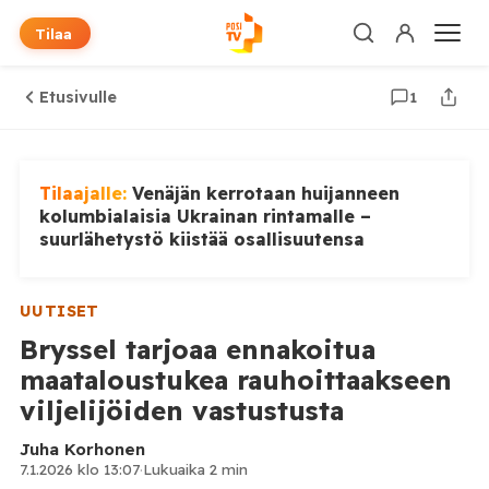
Tilaa
Etusivulle
1
Tilaajalle:
Venäjän kerrotaan huijanneen
kolumbialaisia Ukrainan rintamalle –
suurlähetystö kiistää osallisuutensa
UUTISET
Bryssel tarjoaa ennakoitua
maataloustukea rauhoittaakseen
viljelijöiden vastustusta
Juha Korhonen
7.1.2026 klo 13:07
·
Lukuaika 2 min