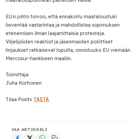
maatalouspolitiikan paineiden välillä.
EU:n johto toivoo, että ennakoitu maataloustuki
lieventää vastarintaa ja mahdollistaa sopimuksen
etenemisen ilman laajamittaisia protesteja.
Viljelijöiden reaktiot ja jäsenmaiden poliittiset
linjaukset ratkaisevat lopulta, onnistuuko EU viemään
Mercosur-hankkeen maaliin.
Toimittaja
Juha Korhonen
Tilaa Positv
TÄSTÄ
JAA ARTIKKELI