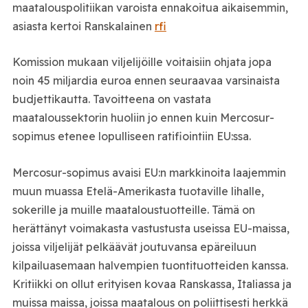
maatalouspolitiikan varoista ennakoitua aikaisemmin,
asiasta kertoi Ranskalainen
rfi
Komission mukaan viljelijöille voitaisiin ohjata jopa
noin 45 miljardia euroa ennen seuraavaa varsinaista
budjettikautta. Tavoitteena on vastata
maataloussektorin huoliin jo ennen kuin Mercosur-
sopimus etenee lopulliseen ratifiointiin EU:ssa.
Mercosur-sopimus avaisi EU:n markkinoita laajemmin
muun muassa Etelä-Amerikasta tuotaville lihalle,
sokerille ja muille maataloustuotteille. Tämä on
herättänyt voimakasta vastustusta useissa EU-maissa,
joissa viljelijät pelkäävät joutuvansa epäreiluun
kilpailuasemaan halvempien tuontituotteiden kanssa.
Kritiikki on ollut erityisen kovaa Ranskassa, Italiassa ja
muissa maissa, joissa maatalous on poliittisesti herkkä