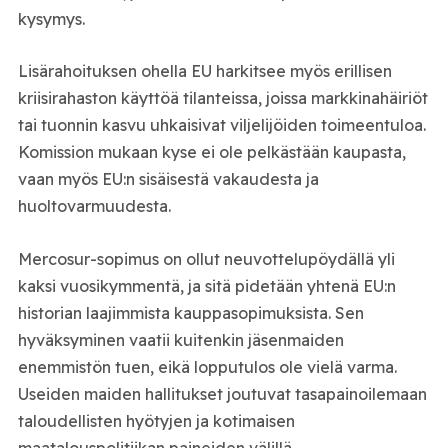
kysymys.
Lisärahoituksen ohella EU harkitsee myös erillisen
kriisirahaston käyttöä tilanteissa, joissa markkinahäiriöt
tai tuonnin kasvu uhkaisivat viljelijöiden toimeentuloa.
Komission mukaan kyse ei ole pelkästään kaupasta,
vaan myös EU:n sisäisestä vakaudesta ja
huoltovarmuudesta.
Mercosur-sopimus on ollut neuvottelupöydällä yli
kaksi vuosikymmentä, ja sitä pidetään yhtenä EU:n
historian laajimmista kauppasopimuksista. Sen
hyväksyminen vaatii kuitenkin jäsenmaiden
enemmistön tuen, eikä lopputulos ole vielä varma.
Useiden maiden hallitukset joutuvat tasapainoilemaan
taloudellisten hyötyjen ja kotimaisen