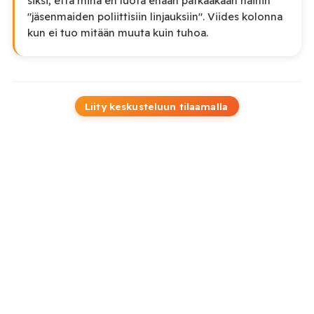
siksi, että minä en luota enään pätkääkään näihin
"jäsenmaiden poliittisiin linjauksiin". Viides kolonna
kun ei tuo mitään muuta kuin tuhoa.
Liity keskusteluun tilaamalla