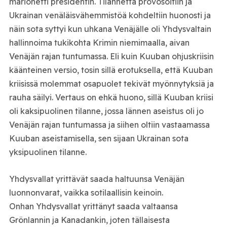
marionetti presidentin. Tilannetta provosoitiin ja
Ukrainan venäläisvähemmistöä kohdeltiin huonosti ja
näin sota syttyi kun uhkana Venäjälle oli Yhdysvaltain
hallinnoima tukikohta Krimin niemimaalla, aivan
Venäjän rajan tuntumassa. Eli kuin Kuuban ohjuskriisin
käänteinen versio, tosin sillä erotuksella, että Kuuban
kriisissä molemmat osapuolet tekivät myönnytyksiä ja
rauha säilyi. Vertaus on ehkä huono, sillä Kuuban kriisi
oli kaksipuolinen tilanne, jossa lännen aseistus oli jo
Venäjän rajan tuntumassa ja siihen oltiin vastaamassa
Kuuban aseistamisella, sen sijaan Ukrainan sota
yksipuolinen tilanne.
Yhdysvallat yrittävät saada haltuunsa Venäjän
luonnonvarat, vaikka sotilaallisin keinoin.
Onhan Yhdysvallat yrittänyt saada valtaansa
Grönlannin ja Kanadankin, joten tällaisesta