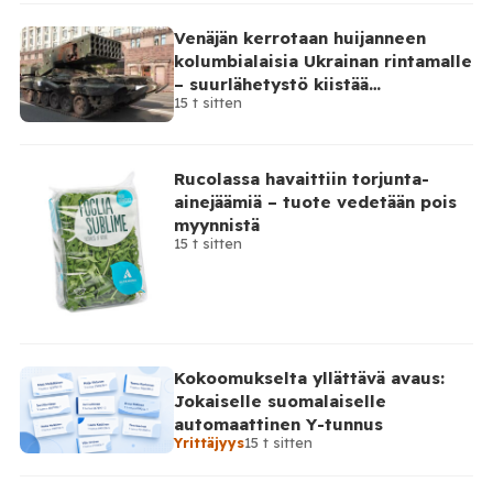
Venäjän kerrotaan huijanneen
kolumbialaisia Ukrainan rintamalle
– suurlähetystö kiistää
15 t sitten
osallisuutensa
Rucolassa havaittiin torjunta-
ainejäämiä – tuote vedetään pois
myynnistä
15 t sitten
Kokoomukselta yllättävä avaus:
Jokaiselle suomalaiselle
automaattinen Y-tunnus
Yrittäjyys
15 t sitten