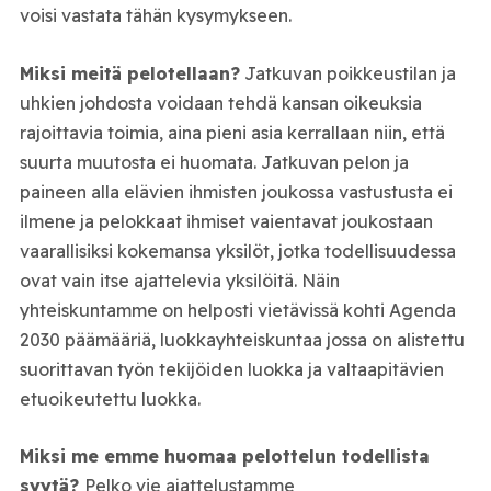
voisi vastata tähän kysymykseen.
Miksi meitä pelotellaan?
Jatkuvan poikkeustilan ja
uhkien johdosta voidaan tehdä kansan oikeuksia
rajoittavia toimia, aina pieni asia kerrallaan niin, että
suurta muutosta ei huomata. Jatkuvan pelon ja
paineen alla elävien ihmisten joukossa vastustusta ei
ilmene ja pelokkaat ihmiset vaientavat joukostaan
vaarallisiksi kokemansa yksilöt, jotka todellisuudessa
ovat vain itse ajattelevia yksilöitä. Näin
yhteiskuntamme on helposti vietävissä kohti Agenda
2030 päämääriä, luokkayhteiskuntaa jossa on alistettu
suorittavan työn tekijöiden luokka ja valtaapitävien
etuoikeutettu luokka.
Miksi me emme huomaa pelottelun todellista
syytä?
Pelko vie ajattelustamme