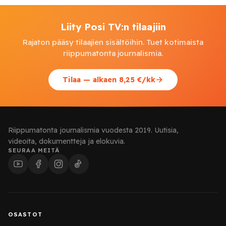
Liity Posi TV:n tilaajiin
Rajaton pääsy tilaajien sisältöihin. Tuet kotimaista
riippumatonta journalismia.
Tilaa — alkaen 8,25 €/kk
Riippumatonta journalismia vuodesta 2019. Uutisia,
videoita, dokumentteja ja elokuvia.
SEURAA MEITÄ
OSASTOT