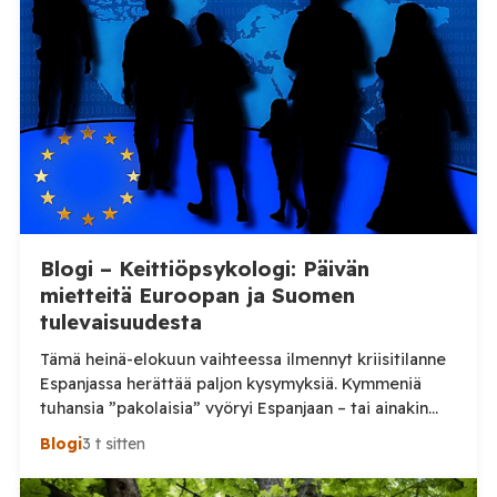
Blogi – Keittiöpsykologi: Päivän
mietteitä Euroopan ja Suomen
tulevaisuudesta
Tämä heinä-elokuun vaihteessa ilmennyt kriisitilanne
Espanjassa herättää paljon kysymyksiä. Kymmeniä
tuhansia ”pakolaisia” vyöryi Espanjaan – tai ainakin
tuhansia, kun en aivan tarkkaa tilannetta tiedä.
Blogi
3 t sitten
Viimeisin tieto, jonka näin oli perjantai-illalta
somepäivityksessä n. 60 000, eli aivan järjetön määrä.