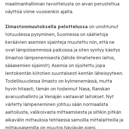
maailmanhallinnan tavoittelusta on aivan perusteltua
näyttöä viime vuosienkin ajalta.
Ilmastonmuutoksella pelottelussa
on unohtunut
totuudessa pysyminen, Suomessa on säätietoja
keräävien asemien sijainteja muutettu niin, että ne
ovat lämpöisemmissä paikoissa ja siten syntyy käsitys
ilmaston lämpenemisestä (lähde ilmatieteen laitos,
sääasemien sijainnit). Asemia on sijoitettu jopa
lentokentän kiitotien suuntaisesti kentän läheisyyteen.
Todellisuudessa ilmasto on kylmenemässä, mutta
hyvin hitaasti, tämän on todennut Nasa, Ranskan
avaruushallinto ja Venäjän vastaavat laitokset. Nyt
väitetty lämpeneminen johtuu sään normaalista
aaltoilusta, valikoivasta mittaamisesta ja siltikin pitkän
aikavälin mittauksia tehtäessä samoilla mittalaitteilla ja
mittausasemilla on muutos häviävän pieni.