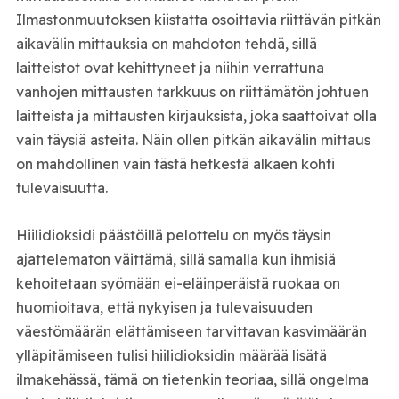
Ilmastonmuutoksen kiistatta osoittavia riittävän pitkän
aikavälin mittauksia on mahdoton tehdä, sillä
laitteistot ovat kehittyneet ja niihin verrattuna
vanhojen mittausten tarkkuus on riittämätön johtuen
laitteista ja mittausten kirjauksista, joka saattoivat olla
vain täysiä asteita. Näin ollen pitkän aikavälin mittaus
on mahdollinen vain tästä hetkestä alkaen kohti
tulevaisuutta.
Hiilidioksidi päästöillä pelottelu on myös täysin
ajattelematon väittämä, sillä samalla kun ihmisiä
kehoitetaan syömään ei-eläinperäistä ruokaa on
huomioitava, että nykyisen ja tulevaisuuden
väestömäärän elättämiseen tarvittavan kasvimäärän
ylläpitämiseen tulisi hiilidioksidin määrää lisätä
ilmakehässä, tämä on tietenkin teoriaa, sillä ongelma