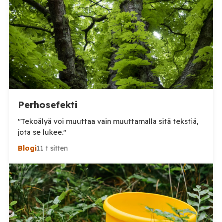
Tämä voi olla yläkanttiin, mutta kuitenkin todella
suuri määrä. (Tosin tilanne on jo ilmeisimmin ohi,
mutta koskaan […]
Perhosefekti
"Tekoälyä voi muuttaa vain muuttamalla sitä tekstiä,
jota se lukee."
Blogi
11 t sitten