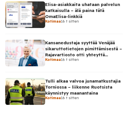
Elisa-asiakkaita uhataan palvelun
katkaisulla – älä paina tätä
OmaElisa-linkkiä
Kotimaa
16 t sitten
Kansanedustaja syyttää Venäjää
sikaruttotietojen pimittämisestä –
Rajavartiosto otti yhteyttä
Kotimaa
16 t sitten
Venäjälle
Tulli alkaa valvoa junamatkustajia
Torniossa – liikenne Ruotsista
käynnistyy maanantaina
Kotimaa
16 t sitten