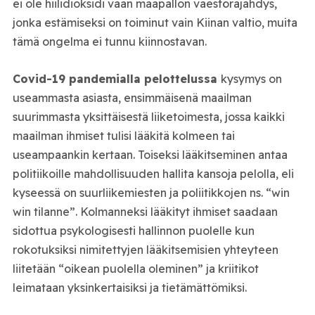
ei ole hiilidioksidi vaan maapallon väestöräjähdys,
jonka estämiseksi on toiminut vain Kiinan valtio, muita
tämä ongelma ei tunnu kiinnostavan.
Covid-19 pandemialla pelottelussa
kysymys on
useammasta asiasta, ensimmäisenä maailman
suurimmasta yksittäisestä liiketoimesta, jossa kaikki
maailman ihmiset tulisi lääkitä kolmeen tai
useampaankin kertaan. Toiseksi lääkitseminen antaa
politiikoille mahdollisuuden hallita kansoja pelolla, eli
kyseessä on suurliikemiesten ja poliitikkojen ns. “win
win tilanne”. Kolmanneksi lääkityt ihmiset saadaan
sidottua psykologisesti hallinnon puolelle kun
rokotuksiksi nimitettyjen lääkitsemisien yhteyteen
liitetään “oikean puolella oleminen” ja kriitikot
leimataan yksinkertaisiksi ja tietämättömiksi.