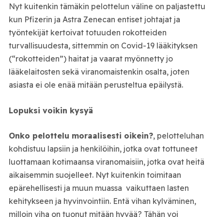
Nyt kuitenkin tämäkin pelottelun väline on paljastettu
kun Pfizerin ja Astra Zenecan entiset johtajat ja
työntekijät kertoivat totuuden rokotteiden
turvallisuudesta, sittemmin on Covid-19 lääkityksen
(“rokotteiden”) haitat ja vaarat myönnetty jo
lääkelaitosten sekä viranomaistenkin osalta, joten
asiasta ei ole enää mitään perusteltua epäilystä.
Lopuksi voikin kysyä
Onko pelottelu moraalisesti oikein?
, pelotteluhan
kohdistuu lapsiin ja henkilöihin, jotka ovat tottuneet
luottamaan kotimaansa viranomaisiin, jotka ovat heitä
aikaisemmin suojelleet. Nyt kuitenkin toimitaan
epärehellisesti ja muun muassa vaikuttaen lasten
kehitykseen ja hyvinvointiin. Entä vihan kylväminen,
milloin viha on tuonut mitään hyvää? Tähän voi