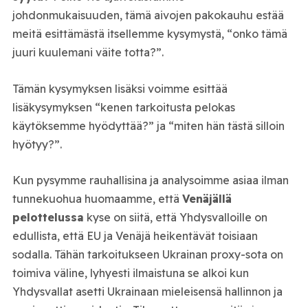
johdonmukaisuuden, tämä aivojen pakokauhu estää
meitä esittämästä itsellemme kysymystä, “onko tämä
juuri kuulemani väite totta?”.
Tämän kysymyksen lisäksi voimme esittää
lisäkysymyksen “kenen tarkoitusta pelokas
käytöksemme hyödyttää?” ja “miten hän tästä silloin
hyötyy?”.
Kun pysymme rauhallisina ja analysoimme asiaa ilman
tunnekuohua huomaamme, että
Venäjällä
pelottelussa
kyse on siitä, että Yhdysvalloille on
edullista, että EU ja Venäjä heikentävät toisiaan
sodalla. Tähän tarkoitukseen Ukrainan proxy-sota on
toimiva väline, lyhyesti ilmaistuna se alkoi kun
Yhdysvallat asetti Ukrainaan mieleisensä hallinnon ja