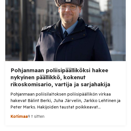
luonnonmarja-alalla toimivan työnantajan kohdalla.
Tilaa Posi TV – tuellasi riippumaton suomalainen
uutisointi jatkuu myös tulevaisuudessa. Yhdelletoista
työnantajalle on lähetetty […]
Pohjanmaan poliisipäälliköksi hakee
nykyinen päällikkö, kokenut
rikoskomisario, vartija ja sarjahakija
Pohjanmaan poliisilaitoksen poliisipäällikön virkaa
hakevat Bálint Berki, Juha Järvelin, Jarkko Lehtinen ja
Peter Marks. Hakijoiden taustat poikkeavat
huomattavasti toisistaan. Poliisihallitus nimittää
Kotimaa
9 t sitten
poliisipäällikön enintään viiden vuoden määräajaksi.
Virka pyritään täyttämään 1. lokakuuta 2026 alkaen, ja