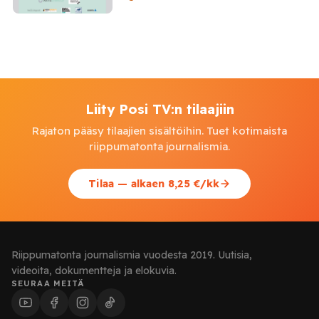
Liity Posi TV:n tilaajiin
Rajaton pääsy tilaajien sisältöihin. Tuet kotimaista
riippumatonta journalismia.
Tilaa — alkaen 8,25 €/kk
Riippumatonta journalismia vuodesta 2019. Uutisia,
videoita, dokumentteja ja elokuvia.
SEURAA MEITÄ