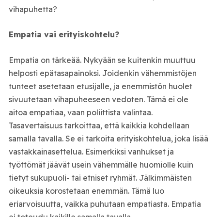
vihapuhetta?
Empatia vai erityiskohtelu?
Empatia on tärkeää. Nykyään se kuitenkin muuttuu
helposti epätasapainoksi. Joidenkin vähemmistöjen
tunteet asetetaan etusijalle, ja enemmistön huolet
sivuutetaan vihapuheeseen vedoten. Tämä ei ole
aitoa empatiaa, vaan poliittista valintaa.
Tasavertaisuus tarkoittaa, että kaikkia kohdellaan
samalla tavalla. Se ei tarkoita erityiskohtelua, joka lisää
vastakkainasettelua. Esimerkiksi vanhukset ja
työttömät jäävät usein vähemmälle huomiolle kuin
tietyt sukupuoli- tai etniset ryhmät. Jälkimmäisten
oikeuksia korostetaan enemmän. Tämä luo
eriarvoisuutta, vaikka puhutaan empatiasta. Empatia
ei toteudu kaikille samalla tavalla.