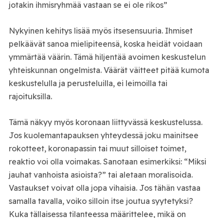
jotakin ihmisryhmää vastaan se ei ole rikos”
Nykyinen kehitys lisää myös itsesensuuria. Ihmiset
pelkäävät sanoa mielipiteensä, koska heidät voidaan
ymmärtää väärin. Tämä hiljentää avoimen keskustelun
yhteiskunnan ongelmista. Väärät väitteet pitää kumota
keskustelulla ja perusteluilla, ei leimoilla tai
rajoituksilla.
Tämä näkyy myös koronaan liittyvässä keskustelussa.
Jos kuolemantapauksen yhteydessä joku mainitsee
rokotteet, koronapassin tai muut silloiset toimet,
reaktio voi olla voimakas. Sanotaan esimerkiksi: “Miksi
jauhat vanhoista asioista?” tai aletaan moralisoida.
Vastaukset voivat olla jopa vihaisia. Jos tähän vastaa
samalla tavalla, voiko silloin itse joutua syytetyksi?
Kuka tällaisessa tilanteessa määrittelee, mikä on