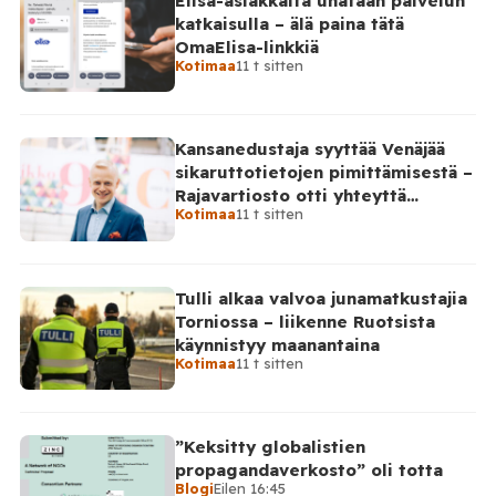
Elisa-asiakkaita uhataan palvelun
katkaisulla – älä paina tätä
OmaElisa-linkkiä
Kotimaa
11 t sitten
Kansanedustaja syyttää Venäjää
sikaruttotietojen pimittämisestä –
Rajavartiosto otti yhteyttä
Kotimaa
11 t sitten
Venäjälle
Tulli alkaa valvoa junamatkustajia
Torniossa – liikenne Ruotsista
käynnistyy maanantaina
Kotimaa
11 t sitten
”Keksitty globalistien
propagandaverkosto” oli totta
Blogi
Eilen 16:45