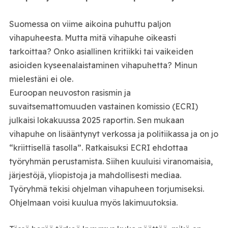
Suomessa on viime aikoina puhuttu paljon
vihapuheesta. Mutta mitä vihapuhe oikeasti
tarkoittaa? Onko asiallinen kritiikki tai vaikeiden
asioiden kyseenalaistaminen vihapuhetta? Minun
mielestäni ei ole.
Euroopan neuvoston rasismin ja
suvaitsemattomuuden vastainen komissio (ECRI)
julkaisi lokakuussa 2025 raportin. Sen mukaan
vihapuhe on lisääntynyt verkossa ja politiikassa ja on jo
“kriittisellä tasolla”. Ratkaisuksi ECRI ehdottaa
työryhmän perustamista. Siihen kuuluisi viranomaisia,
järjestöjä, yliopistoja ja mahdollisesti mediaa.
Työryhmä tekisi ohjelman vihapuheen torjumiseksi.
Ohjelmaan voisi kuulua myös lakimuutoksia.