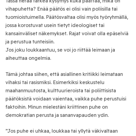
Tässä herää tärkeä kysymys kuka päättää, mikä on
vihapuhetta? Enää päätös ei olisi vain poliisilla tai
tuomioistuimella. Päätösvaltaa olisi myös työryhmällä,
jossa korostuvat usein tietyt ideologiset tai
kansainväliset näkemykset. Rajat voivat olla epäselviä
ja perustua tunteisiin.
Jos joku loukkaantuu, se voi jo riittää leimaan ja
aiheuttaa ongelmia.
Tämä johtaa siihen, että asiallinen kritiikki leimataan
vihaksi tai rasismiksi. Esimerkiksi keskustelu
maahanmuutosta, kulttuurieroista tai poliittisista
päätöksistä voidaan vaientaa, vaikka puhe perustuisi
faktoihin. Minun mielestäni kriittinen puhe on
demokratian perusta ja sananvapauden ydin.
”Jos puhe ei uhkaa, loukkaa tai yllytä väkivaltaan