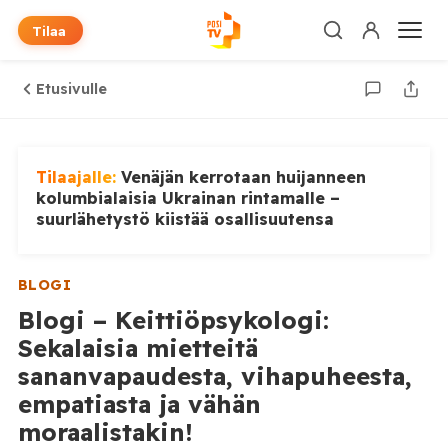
Tilaa
Etusivulle
Tilaajalle:
Venäjän kerrotaan huijanneen
kolumbialaisia Ukrainan rintamalle –
suurlähetystö kiistää osallisuutensa
BLOGI
Blogi – Keittiöpsykologi:
Sekalaisia mietteitä
sananvapaudesta, vihapuheesta,
empatiasta ja vähän
moraalistakin!