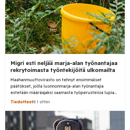
Migri esti neljää marja-alan työnantajaa
rekrytoimasta työntekijöitä ulkomailta
Maahanmuuttovirasto on tehnyt ensimmäiset
päätökset, joilla luonnonmarja-alan työnantajia
estetään määräajaksi saamasta työperusteisia lupia
ulkomailta rekrytoitaville työntekijöille. Päätösten
Tiedotteet
8 t sitten
taustalla ovat työnantajien toiminnassa havaitut
epäselvyydet ja laiminlyönnit. Maahanmuuttovirasto
on kevään ja kesän 2026 aikana harkinnut lupien
myöntämisestä pidättäytymistä noin 20