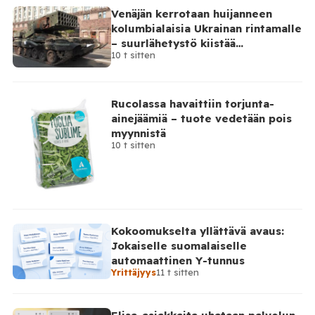
sen virkapaikkana on Vaasa. Poliisipäällikkö vastaa
Venäjän kerrotaan huijanneen
muun muassa poliisilaitoksen toiminnan, talouden ja
kolumbialaisia Ukrainan rintamalle
henkilöstön johtamisesta sekä poliisipalvelujen
– suurlähetystö kiistää
järjestämisestä laitoksen alueella. Tilaa Posi […]
10 t sitten
osallisuutensa
Rucolassa havaittiin torjunta-
ainejäämiä – tuote vedetään pois
myynnistä
10 t sitten
Kokoomukselta yllättävä avaus:
Jokaiselle suomalaiselle
automaattinen Y-tunnus
Yrittäjyys
11 t sitten