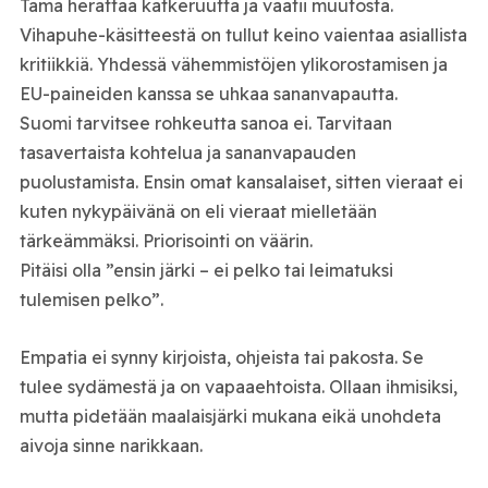
Tämä herättää katkeruutta ja vaatii muutosta.
Vihapuhe-käsitteestä on tullut keino vaientaa asiallista
kritiikkiä. Yhdessä vähemmistöjen ylikorostamisen ja
EU-paineiden kanssa se uhkaa sananvapautta.
Suomi tarvitsee rohkeutta sanoa ei. Tarvitaan
tasavertaista kohtelua ja sananvapauden
puolustamista. Ensin omat kansalaiset, sitten vieraat ei
kuten nykypäivänä on eli vieraat mielletään
tärkeämmäksi. Priorisointi on väärin.
Pitäisi olla ”ensin järki – ei pelko tai leimatuksi
tulemisen pelko”.
Empatia ei synny kirjoista, ohjeista tai pakosta. Se
tulee sydämestä ja on vapaaehtoista. Ollaan ihmisiksi,
mutta pidetään maalaisjärki mukana eikä unohdeta
aivoja sinne narikkaan.