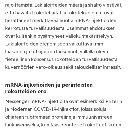
rajoittamista. Lakialoitteiden määrä ja sisältö viestivät,
että havaitut rokotehaitat ja rokotekuolemat ovat
herättäneet merkittävää huolta mRNA-injektioiden
kerrotusta turvallisuudesta. Useimmat ehdotukset
ovat kuitenkin pysähtyneet valiokuntakäsittelyyn.
Lakialoitteiden etenemiseen vaikuttavat mm
lääkärien ja tutkijoiden lausunnot, vallalla oleva
tieteellinen konsensus rokotteiden turvallisuudesta,
kuvernöörien veto-oikeus sekä taloudelliset intressit.
mRNA-injketioiden ja perinteisten
rokotteiden ero
Messenger mRNA-injektioita ovat esimerkiksi Pfizerin
ja Modernan COVID-19-injkektiot, joissa soluja
ohjataan tuottamaan proteiineja immuunivasteen
laukaisemiseksi, kun taas perinteiset rokotteet, kuten