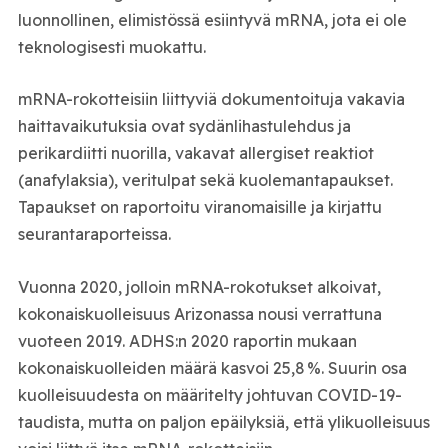
luonnollinen, elimistössä esiintyvä mRNA, jota ei ole
teknologisesti muokattu.
mRNA-rokotteisiin liittyviä dokumentoituja vakavia
haittavaikutuksia ovat sydänlihastulehdus ja
perikardiitti nuorilla, vakavat allergiset reaktiot
(anafylaksia), veritulpat sekä kuolemantapaukset.
Tapaukset on raportoitu viranomaisille ja kirjattu
seurantaraporteissa.
Vuonna 2020, jolloin mRNA-rokotukset alkoivat,
kokonaiskuolleisuus Arizonassa nousi verrattuna
vuoteen 2019. ADHS:n 2020 raportin mukaan
kokonaiskuolleiden määrä kasvoi 25,8 %. Suurin osa
kuolleisuudesta on määritelty johtuvan COVID-19-
taudista, mutta on paljon epäilyksiä, että ylikuolleisuus