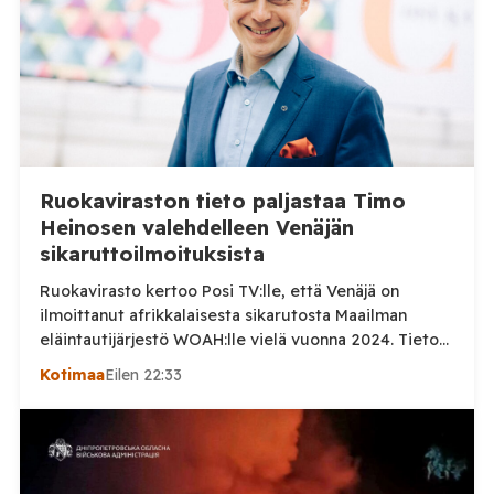
Ruokaviraston tieto paljastaa Timo
Heinosen valehdelleen Venäjän
sikaruttoilmoituksista
Ruokavirasto kertoo Posi TV:lle, että Venäjä on
ilmoittanut afrikkalaisesta sikarutosta Maailman
eläintautijärjestö WOAH:lle vielä vuonna 2024. Tieto
haastaa kokoomuksen kansanedustaja Timo Heinosen
Kotimaa
Eilen 22:33
(kok.) esittämän väitteen Venäjän
sikaruttoilmoituksista. Suomi on puolestaan
ilmoittanut tuoreesta Virolahden tapauksesta sekä
WOAH:n kautta että suoraan Venäjän
eläinlääkintäviranomaisille. Ruokavirasto kertoi Posi