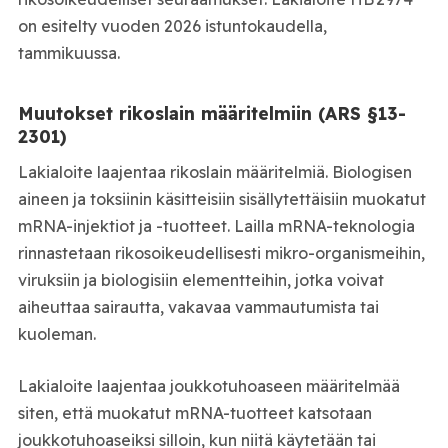
on esitelty vuoden 2026 istuntokaudella,
tammikuussa.
Muutokset rikoslain määritelmiin (ARS §13-
2301)
Lakialoite laajentaa rikoslain määritelmiä. Biologisen
aineen ja toksiinin käsitteisiin sisällytettäisiin muokatut
mRNA-injektiot ja -tuotteet. Lailla mRNA-teknologia
rinnastetaan rikosoikeudellisesti mikro-organismeihin,
viruksiin ja biologisiin elementteihin, jotka voivat
aiheuttaa sairautta, vakavaa vammautumista tai
kuoleman.
Lakialoite laajentaa joukkotuhoaseen määritelmää
siten, että muokatut mRNA-tuotteet katsotaan
joukkotuhoaseiksi silloin, kun niitä käytetään tai