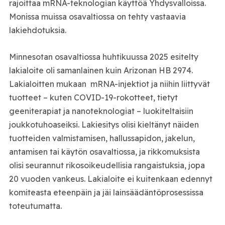
rajoittaa mRNA-teknologian käyttöä Yhdysvalloissa.
Monissa muissa osavaltiossa on tehty vastaavia
lakiehdotuksia.
Minnesotan osavaltiossa huhtikuussa 2025 esitelty
lakialoite oli samanlainen kuin Arizonan HB 2974.
Lakialoitten mukaan mRNA-injektiot ja niihin liittyvät
tuotteet – kuten COVID-19-rokotteet, tietyt
geeniterapiat ja nanoteknologiat – luokiteltaisiin
joukkotuhoaseiksi. Lakiesitys olisi kieltänyt näiden
tuotteiden valmistamisen, hallussapidon, jakelun,
antamisen tai käytön osavaltiossa, ja rikkomuksista
olisi seurannut rikosoikeudellisia rangaistuksia, jopa
20 vuoden vankeus. Lakialoite ei kuitenkaan edennyt
komiteasta eteenpäin ja jäi lainsäädäntöprosessissa
toteutumatta.