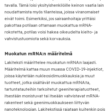
tavalla. Tämä loisi yksityishenkilöille keinon vaatia lain
noudattamista myös tilanteissa, joissa viranomaiset
eivät toimi. Esimerkiksi, jos sairaanhoitaja yrittäisi
pakottaa potilaan ottamaan muokattua mRNA-
rokotetta, potilas voisi hakea oikeudelta kielto- ja
vahvistustuomiota sekä korvauksia.
Muokatun mRNA:n määritelmä
Lakiteksti määrittelee muokatun mRNA:n laajasti.
Määritelmä kattaa muun muassa COVID-19-injektiot,
joissa käytetään nukleosidimuokkauksia ja muut
tuotteet, jotka sisältävät muokattua mRNA:ta,
tartuntatauteihin tarkoitetut geeniterapiatuotteet,
itsestään monistuvat tai itseään vahvistavat mRNA-
rakenteet sekä geenimuokkaukseen liittyvän
nanoteknologian. Lakitekstissä rajataan kuitenkin pois