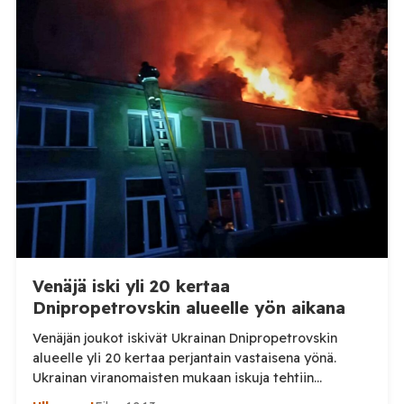
TV:lle tarkempia tietoja Suomen ensimmäisestä
afrikkalaisen sikaruton tapauksesta sekä
eläintautitietojen vaihdosta […]
Venäjä iski yli 20 kertaa
Dnipropetrovskin alueelle yön aikana
Venäjän joukot iskivät Ukrainan Dnipropetrovskin
alueelle yli 20 kertaa perjantain vastaisena yönä.
Ukrainan viranomaisten mukaan iskuja tehtiin
drooneilla ja tykistöllä viidelle eri alueelle.