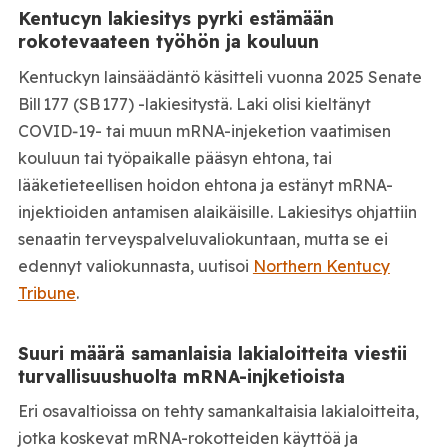
Kentucyn lakiesitys pyrki estämään
rokotevaateen työhön ja kouluun
Kentuckyn lainsäädäntö käsitteli vuonna 2025 Senate
Bill 177 (SB 177) -lakiesitystä. Laki olisi kieltänyt
COVID‑19- tai muun mRNA-injeketion vaatimisen
kouluun tai työpaikalle pääsyn ehtona, tai
lääketieteellisen hoidon ehtona ja estänyt mRNA-
injektioiden antamisen alaikäisille. Lakiesitys ohjattiin
senaatin terveyspalveluvaliokuntaan, mutta se ei
edennyt valiokunnasta, uutisoi
Northern Kentucy
Tribune
.
Suuri määrä samanlaisia lakialoitteita viestii
turvallisuushuolta mRNA-injketioista
Eri osavaltioissa on tehty samankaltaisia lakialoitteita,
jotka koskevat mRNA-rokotteiden käyttöä ja