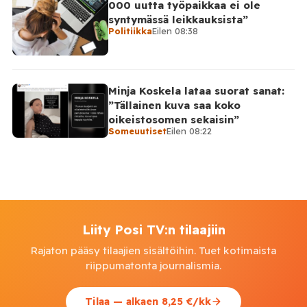
000 uutta työpaikkaa ei ole
syntymässä leikkauksista”
Politiikka
Eilen 08:38
Minja Koskela lataa suorat sanat:
”Tällainen kuva saa koko
oikeistosomen sekaisin”
Someuutiset
Eilen 08:22
Liity Posi TV:n tilaajiin
Rajaton pääsy tilaajien sisältöihin. Tuet kotimaista
riippumatonta journalismia.
Tilaa — alkaen 8,25 €/kk