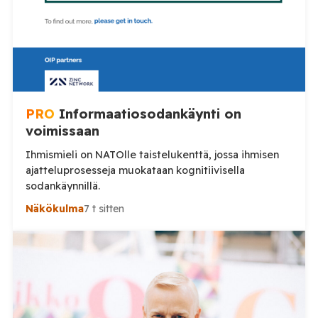
PRO
Informaatiosodankäynti on
voimissaan
Ihmismieli on NATOlle taistelukenttä, jossa ihmisen
ajatteluprosesseja muokataan kognitiivisella
sodankäynnillä.
Näkökulma
7 t sitten