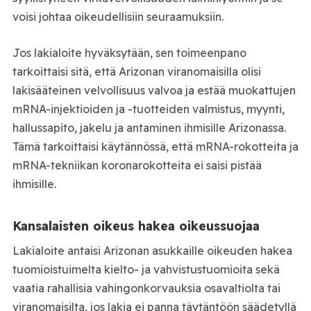
voisi johtaa oikeudellisiin seuraamuksiin.
Jos lakialoite hyväksytään, sen toimeenpano
tarkoittaisi sitä, että Arizonan viranomaisilla olisi
lakisääteinen velvollisuus valvoa ja estää muokattujen
mRNA-injektioiden ja -tuotteiden valmistus, myynti,
hallussapito, jakelu ja antaminen ihmisille Arizonassa.
Tämä tarkoittaisi käytännössä, että mRNA-rokotteita ja
mRNA-tekniikan koronarokotteita ei saisi pistää
ihmisille.
Kansalaisten oikeus hakea oikeussuojaa
Lakialoite antaisi Arizonan asukkaille oikeuden hakea
tuomioistuimelta kielto- ja vahvistustuomioita sekä
vaatia rahallisia vahingonkorvauksia osavaltiolta tai
viranomaisilta, jos lakia ei panna täytäntöön säädetyllä