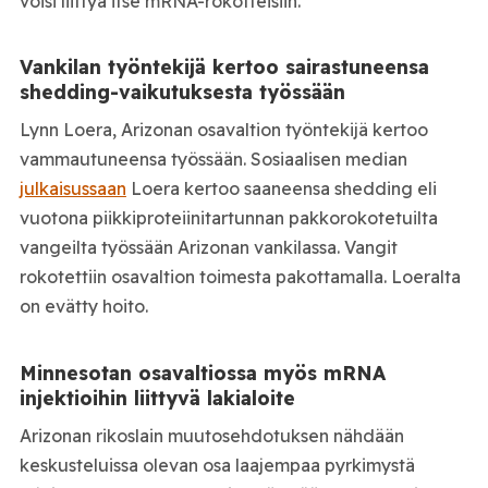
voisi liittyä itse mRNA-rokotteisiin.
Vankilan työntekijä kertoo sairastuneensa
shedding-vaikutuksesta työssään
Lynn Loera, Arizonan osavaltion työntekijä kertoo
vammautuneensa työssään. Sosiaalisen median
julkaisussaan
Loera kertoo saaneensa shedding eli
vuotona piikkiproteiinitartunnan pakkorokotetuilta
vangeilta työssään Arizonan vankilassa. Vangit
rokotettiin osavaltion toimesta pakottamalla. Loeralta
on evätty hoito.
Minnesotan osavaltiossa myös mRNA
injektioihin liittyvä lakialoite
Arizonan rikoslain muutosehdotuksen nähdään
keskusteluissa olevan osa laajempaa pyrkimystä