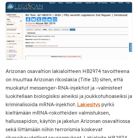
Arizonan osavaltion lakialoitteen HB2974 tavoitteena
on muuttaa Arizonan rikoslakia (Title 13) siten, että
muokatut messenger-RNA-injektiot ja -valmisteet
luokitellaan biologisiksi aineiksi ja joukkotuhoaseiksi ja
kriminalisoida mRNA-injektiot.
Lakiesitys
pyrkii
kieltämään mRNA-rokotteiden valmistuksen,
hallussapidon, käytön ja jakelun Arizonan osavaltiossa
sekä liittämään niihin terrorismia koskevat
rikosoikeudelliset seuraamukset. Lakialoite HB 2974