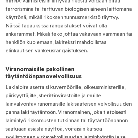
mRNA-valmisteisiin liittyvää rikosta voidaan pitää
terrorismina tai tarttuvan biologisen aineen laittomana
käyttönä, mikäli rikoksen tunnusmerkistö täyttyy.
Näissä tapauksissa rangaistukset voivat olla
ankarammat. Mikäli teko johtaa vakavaan vammaan tai
henkilön kuolemaan, lakiteksti mahdollistaa
elinkautisen vankeusrangaistuksen.
Viranomaisille pakollinen
täytäntöönpanovelvollisuus
Lakialoite asettaisi kuvernöörille, oikeusministerille,
piirisyyttäjille, sheriffinvirastoille ja muille
lainvalvontaviranomaisille lakisääteisen velvollisuuden
panna laki täytäntöön. Viranomainen, joka tietoisesti
laiminlyö rikkomusten tutkinnan tai täytäntöönpanon
saatuaan asiasta näyttöä, voitaisiin katsoa
syyllistyneen virkavelvollisuuden laiminlyöntiin ja se