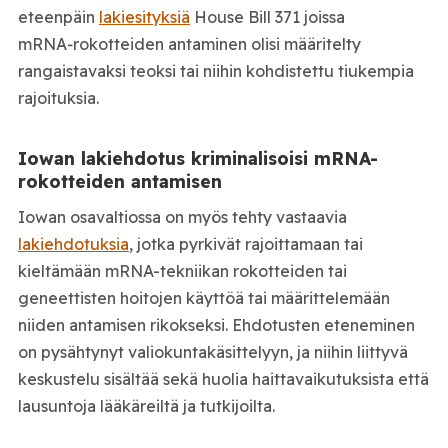
eteenpäin
lakiesityksiä
House Bill 371 joissa
mRNA‑rokotteiden antaminen olisi määritelty
rangaistavaksi teoksi tai niihin kohdistettu tiukempia
rajoituksia.
Iowan lakiehdotus kriminalisoisi mRNA-
rokotteiden antamisen
Iowan osavaltiossa on myös tehty vastaavia
lakiehdotuksia
, jotka pyrkivät rajoittamaan tai
kieltämään mRNA-tekniikan rokotteiden tai
geneettisten hoitojen käyttöä tai määrittelemään
niiden antamisen rikokseksi. Ehdotusten eteneminen
on pysähtynyt valiokuntakäsittelyyn, ja niihin liittyvä
keskustelu sisältää sekä huolia haittavaikutuksista että
lausuntoja lääkäreiltä ja tutkijoilta.