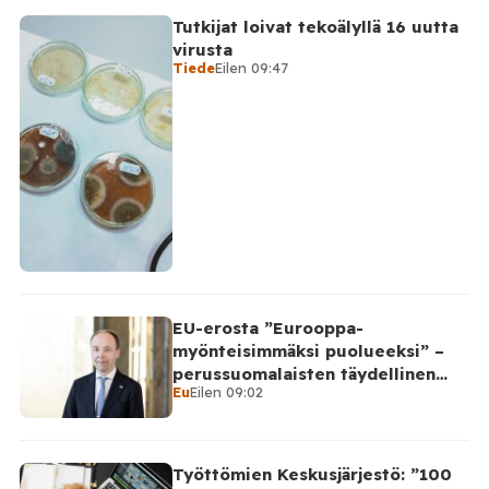
Tutkijat loivat tekoälyllä 16 uutta
virusta
Tiede
Eilen 09:47
EU-erosta ”Eurooppa-
myönteisimmäksi puolueeksi” –
perussuomalaisten täydellinen
Eu
Eilen 09:02
takinkääntö
Työttömien Keskusjärjestö: ”100