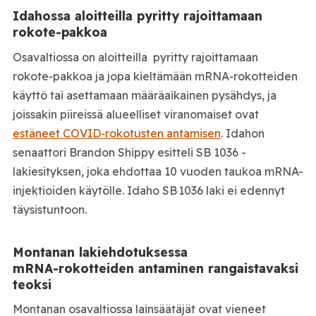
Idahossa aloitteilla pyritty rajoittamaan
rokote‑pakkoa
Osavaltiossa on aloitteilla pyritty rajoittamaan
rokote‑pakkoa ja jopa kieltämään mRNA‑rokotteiden
käyttö tai asettamaan määräaikainen pysähdys, ja
joissakin piireissä alueelliset viranomaiset ovat
estäneet COVID‑rokotusten antamisen
. Idahon
senaattori Brandon Shippy esitteli SB 1036 -
lakiesityksen, joka ehdottaa 10 vuoden taukoa mRNA-
injektioiden käytölle. Idaho SB 1036 laki ei edennyt
täysistuntoon.
Montanan lakiehdotuksessa
mRNA‑rokotteiden antaminen rangaistavaksi
teoksi
Montanan osavaltiossa lainsäätäjät ovat vieneet