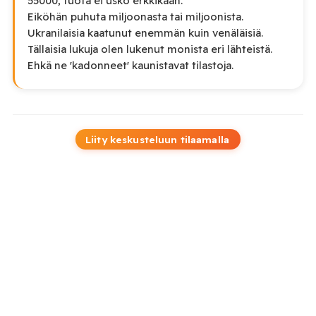
55000, tuota ei usko erkkikään.
Eiköhän puhuta miljoonasta tai miljoonista.
Ukranilaisia kaatunut enemmän kuin venäläisiä.
Tällaisia lukuja olen lukenut monista eri lähteistä.
Ehkä ne 'kadonneet' kaunistavat tilastoja.
Liity keskusteluun tilaamalla