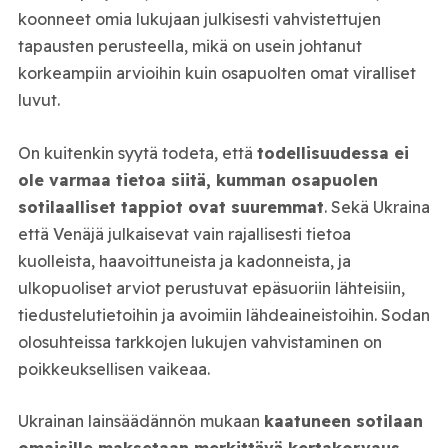
koonneet omia lukujaan julkisesti vahvistettujen
tapausten perusteella, mikä on usein johtanut
korkeampiin arvioihin kuin osapuolten omat viralliset
luvut.
On kuitenkin syytä todeta, että
todellisuudessa ei
ole varmaa tietoa siitä, kumman osapuolen
sotilaalliset tappiot ovat suuremmat
. Sekä Ukraina
että Venäjä julkaisevat vain rajallisesti tietoa
kuolleista, haavoittuneista ja kadonneista, ja
ulkopuoliset arviot perustuvat epäsuoriin lähteisiin,
tiedustelutietoihin ja avoimiin lähdeaineistoihin. Sodan
olosuhteissa tarkkojen lukujen vahvistaminen on
poikkeuksellisen vaikeaa.
Ukrainan lainsäädännön mukaan
kaatuneen sotilaan