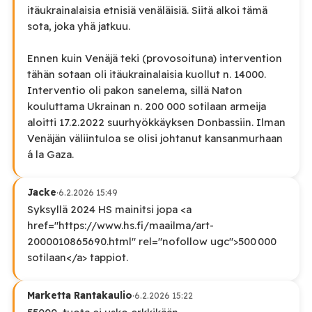
itäukrainalaisia etnisiä venäläisiä. Siitä alkoi tämä
sota, joka yhä jatkuu.
Ennen kuin Venäjä teki (provosoituna) intervention
tähän sotaan oli itäukrainalaisia kuollut n. 14000.
Interventio oli pakon sanelema, sillä Naton
kouluttama Ukrainan n. 200 000 sotilaan armeija
aloitti 17.2.2022 suurhyökkäyksen Donbassiin. Ilman
Venäjän väliintuloa se olisi johtanut kansanmurhaan
á la Gaza.
Jacke
·
6.2.2026 15:49
Syksyllä 2024 HS mainitsi jopa <a
href="https://www.hs.fi/maailma/art-
2000010865690.html" rel="nofollow ugc">500 000
sotilaan</a> tappiot.
Marketta Rantakaulio
·
6.2.2026 15:22