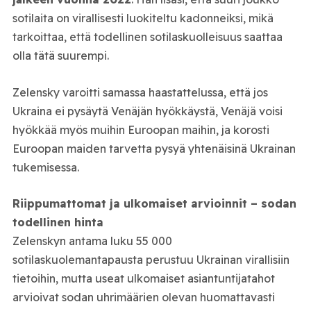
sotilaita on virallisesti luokiteltu kadonneiksi, mikä
tarkoittaa, että todellinen sotilaskuolleisuus saattaa
olla tätä suurempi.
Zelensky varoitti samassa haastattelussa, että jos
Ukraina ei pysäytä Venäjän hyökkäystä, Venäjä voisi
hyökkää myös muihin Euroopan maihin, ja korosti
Euroopan maiden tarvetta pysyä yhtenäisinä Ukrainan
tukemisessa.
Riippumattomat ja ulkomaiset arvioinnit – sodan
todellinen hinta
Zelenskyn antama luku 55 000
sotilaskuolemantapausta perustuu Ukrainan virallisiin
tietoihin, mutta useat ulkomaiset asiantuntijatahot
arvioivat sodan uhrimäärien olevan huomattavasti