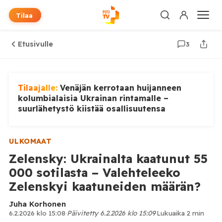
Tilaa
Etusivulle
3
Tilaajalle:
Venäjän kerrotaan huijanneen
kolumbialaisia Ukrainan rintamalle –
suurlähetystö kiistää osallisuutensa
ULKOMAAT
Zelensky: Ukrainalta kaatunut 55
000 sotilasta – Valehteleeko
Zelenskyi kaatuneiden määrän?
Juha Korhonen
6.2.2026 klo 15:08
·
Päivitetty 6.2.2026 klo 15:09
·
Lukuaika 2 min