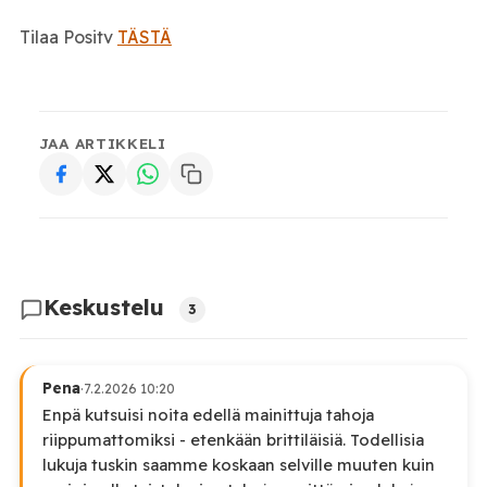
Tilaa Positv
TÄSTÄ
JAA ARTIKKELI
Keskustelu
3
Pena
·
7.2.2026 10:20
Enpä kutsuisi noita edellä mainittuja tahoja
riippumattomiksi - etenkään brittiläisiä. Todellisia
lukuja tuskin saamme koskaan selville muuten kuin