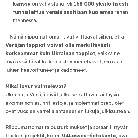
kanssa
on vahvistanut yli
168 000 yksilöllisesti
tunnistettua venäläissotilaan kuolemaa
tähän
mennessä.
– Nämä riippumattomat luvut viittaavat siihen, että
Venäjän tappiot voivat olla merkittävästi
korkeammat kuin Ukrainan tappiot
, vaikka ne
myös sisältävät kaikenlaisten menetykset, mukaan
lukien haavoittuneet ja kadonneet.
Miksi luvut vaihtelevat?
Ukraina ja Venäjä eivät julkaise kattavia tai täysin
avoimia sotilasuhritilastoja, ja molemmat osapuolet
ovat vuosien varrella antaneet eri lukuja julkisuuteen.
Riippumattomat taloustutkimukset ja sotaan liittyvät
tracker-projektit, kuten
UALosses-tietokanta
, ovat