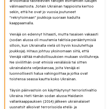
arvioimalla taistelevien tahojen esittämien lukujen
välimaastosta. Jotain Ukrainan tappioista kertoo
sekin, että he ovat jo vuosia joutuneet
"rekrytoimaan" joukkoja suoraan kadulta
kaappaamalla.
Venäjä on edennyt hitaasti, mutta tasaisen vakaasti
(sodan alussa oli muutamia taktisia perääntymisiä
silloin, kun Ukrainalla vielä oli hyvin koulutettuja
joukkoja). Hitaus johtuu yksinomaan siitä, että
Venäjä vältää mahdollisuuksien mukaan siviiliuhreja.
Ne siviilithän ovat etnisiä venäläisiä tai sitten
ukrainalaista veljeskansaa, joita Venäjä ei
luonnollisesti halua vahingoittaa ja jotka ovat
toistensa seassa kautta koko Ukrainan.
Täysin päinvastoin on käyttäytynyt terroristivaltio
Ukraina. Heti tämän sodan alussa Maidanin
vallankaappauksen (2014) jälkeen ukrainalaiset
uusnatsit alkoivat terrorisoida etelä- ja