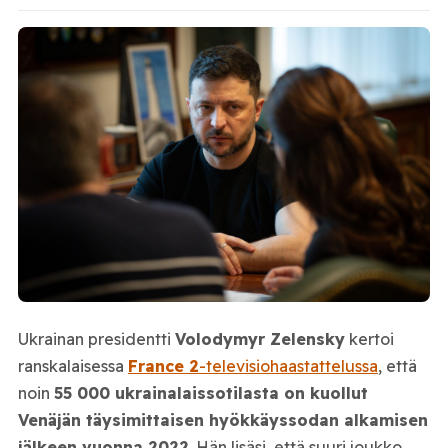
Ukrainan presidentti
Volodymyr Zelensky
kertoi
ranskalaisessa
France 2
-televisiohaastattelussa
, että
noin
55 000 ukrainalaissotilasta on kuollut
Venäjän täysimittaisen hyökkäyssodan alkamisen
jälkeen vuonna 2022
. Hän lisäsi, että suuri joukko