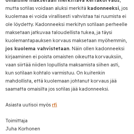
omaisille maksetaan merkittävä kertakorvaus
,
mutta sotilas voidaan aluksi merkitä
kadonneeksi
, jos
kuolemaa ei voida virallisesti vahvistaa tai ruumista ei
ole löydetty. Kadonneeksi merkityn sotilaan perheelle
maksetaan jatkuvaa taloudellista tukea, ja täysi
kuolemantapauksen korvaus maksetaan myöhemmin,
jos kuolema vahvistetaan
. Näin ollen kadonneeksi
kirjaaminen ei poista omaisten oikeutta korvauksiin,
vaan siirtää niiden lopullista maksamista siihen asti,
kun sotilaan kohtalo varmistuu. On kuitenkin
mahdollista, että kuolemaan johtanut korvaus jää
saamatta omaisilta jos sotilas jää kadonneeksi.
Asiasta uutisoi myös
rfi
Toimittaja
Juha Korhonen