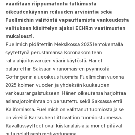
vaaditaan riippumatonta tutkimusta
oikeudenkäynnin reiluuden arviointia sekä
Fuellmichin välitöntä vapauttamista vankeudesta
valituksen käsittelyn ajaksi ECHR:n vaatimusten
mukaisesti.
Fuellmich pidätettiin Meksikossa 2023 lentokentällä
syytettynä perustamansa Koronakomitean
rahalahjoitusvarojen väärinkäytöstä. Hänet
palautettiin Saksaan viranomaisten pyynnöstä.
Göttingenin alueoikeus tuomitsi Fuellmichin vuonna
2025 kolmen vuoden ja yhdeksän kuukauden
vankeusrangaistukseen. Hänen oikeutensa harjoittaa
asianajotoimintaa on peruutettu sekä Saksassa että
Kaliforniassa. Fuellmich on valittanut tuomiosta ja se
on vireillä Karlsruhen liittovaltion tuomioistuimessa.
Kavallussyytteet ovat kiistanalaisia ja monet pitävät
niitä poliittisesti motivoituneina.