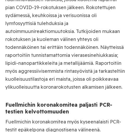
pian COVID-19-rokotuksen jälkeen. Rokotettujen
sydämessä, keuhkoissa ja verisuonissa oli
lymfosyyttisiä tulehduksia ja
autoimmuunireaktiomuutoksia. Tutkijoiden mukaan
rokotuksen ja kuoleman välinen yhteys oli
todennäköinen tai erittäin todennäköinen. Näytteissä
raportoitiin tunnistamattomia vierasesinehiukkasia;
lipidi-nanopartikkeleita ja metallijäämiä. Raportoitiin
myös aggressiivisemmista rintasyövistä ja tarkasteltiin
kuolleisuustilastoja eri maista, joissa oli poikkeavaa
ylikuolleisuutta koronarokotusten alkamisen jälkeen.
Fuellmichin koronakomitea paljasti PCR-
testien kelvottomuuden
Fuellmichin koronakomitea myös kyseenalaisti PCR-
testit epäkelpona diagnostisena välineenä.