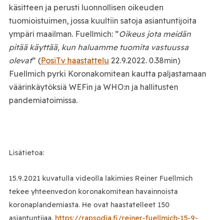
käsitteen ja perusti luonnollisen oikeuden
tuomioistuimen, jossa kuultiin satoja asiantuntijoita
ympäri maailman. Fuellmich: ”
Oikeus jota meidän
pitää käyttää, kun haluamme tuomita vastuussa
olevat
” (
PosiTv haastattelu
22.9.2022. 0.38min)
Fuellmich pyrki Koronakomitean kautta paljastamaan
väärinkäytöksiä WEFin ja WHO:n ja hallitusten
pandemiatoimissa.
Lisätietoa:
15.9.2021 kuvatulla videolla lakimies Reiner Fuellmich
tekee yhteenvedon koronakomitean havainnoista
koronaplandemiasta. He ovat haastatelleet 150
asiantuntijaa.
https://rapsodia.fi/reiner-fuellmich-15-9-