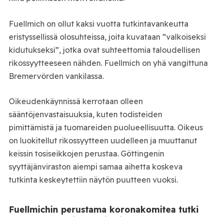
Fuellmich on ollut kaksi vuotta tutkintavankeutta
eristyssellissä olosuhteissa, joita kuvataan ”valkoiseksi
kidutukseksi”, jotka ovat suhteettomia taloudellisen
rikossyytteeseen nähden. Fuellmich on yhä vangittuna
Bremervörden vankilassa.
Oikeudenkäynnissä kerrotaan olleen
sääntöjenvastaisuuksia, kuten todisteiden
pimittämistä ja tuomareiden puolueellisuutta. Oikeus
on luokitellut rikossyytteen uudelleen ja muuttanut
keissin tosiseikkojen perustaa. Göttingenin
syyttäjänviraston aiempi samaa aihetta koskeva
tutkinta keskeytettiin näytön puutteen vuoksi.
Fuellmichin perustama koronakomitea tutki