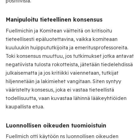
positiivisia.
Manipuloitu tieteellinen konsensus
Fuellmichin ja Komitean väitteitä on kritisoitu
tieteellisesti epäluotettavina, vaikka komiteaan
kuuluukin huippututkijoita ja emeritusprofessoreita.
Toki konsensus muuttuu, jos tutkimukset jotka antavat
negatiivista tulosta rokotteista, jätetään tiedelehdissä
julkaisematta ja jos kritiikki vaiennetaan, tutkijat
hiljennetään ja lakimiehet vangitaan. Siten syntyy
vääristelty konsesus, joka ei vastaa tieteellistä
todellisuutta, vaan kuvastaa lähinnä lääkeyhtiöiden
kaupallista etua.
Luonnollisen oikeuden tuomioistuin
Fuellmich otti käytöön ns luonnollisen oikeuden