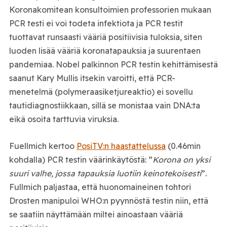
Koronakomitean konsultoimien professorien mukaan
PCR testi ei voi todeta infektiota ja PCR testit
tuottavat runsaasti vääriä positiivisia tuloksia, siten
luoden lisää vääriä koronatapauksia ja suurentaen
pandemiaa. Nobel palkinnon PCR testin kehittämisestä
saanut Kary Mullis itsekin varoitti, että PCR-
menetelmä (polymeraasiketjureaktio) ei sovellu
tautidiagnostiikkaan, sillä se monistaa vain DNA:ta
eikä osoita tarttuvia viruksia.
Fuellmich kertoo
PosiTV:n haastattelussa
(0.46min
kohdalla) PCR testin väärinkäytöstä: ”
Korona on yksi
suuri valhe, jossa tapauksia luotiin keinotekoisesti
”.
Fullmich paljastaa, että huonomaineinen tohtori
Drosten manipuloi WHO:n pyynnöstä testin niin, että
se saatiin näyttämään miltei ainoastaan vääriä