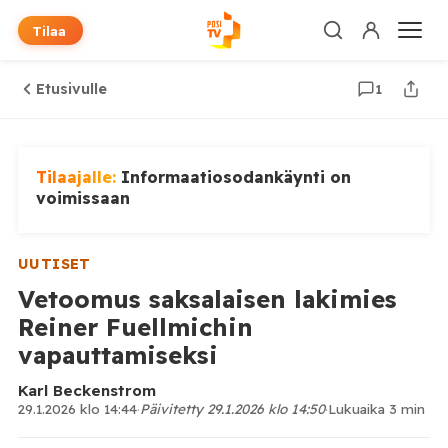
Tilaa
Etusivulle
1
Tilaajalle:
Informaatiosodankäynti on
voimissaan
UUTISET
Vetoomus saksalaisen lakimies
Reiner Fuellmichin
vapauttamiseksi
Karl Beckenstrom
29.1.2026 klo 14:44
·
Päivitetty 29.1.2026 klo 14:50
·
Lukuaika 3 min