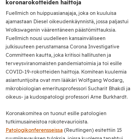
koronarokotteiden haittoja
Fuellmich on huippuasianajaja, joka on kuuluisa
ajamastaan Diesel oikeudenkäynnistä, jossa paljastui
Wolkswagenin väärentäneen päästömittauksia.
Fuellmich nousi uudelleen kansainväliseen
julkisuuteen perustamansa Corona Investigative
Committeen kautta, joka kritisoi hallitusten ja
terveysviranomaisten pandemiatoimia ja toi esille
COVID‑19-rokotteiden haittoja. Komitean kuulemia
asiantuntijoita ovat mm lääkäri Wolfgang Wodarg,
mikrobiologian emeritusprofessori Sucharit Bhakdi ja
oikeus- ja kudospatologi professori Arne Burkhardt.
Koronakomitea on tuonut esille patologien
tutkimusaineistoa rokotevaurioista.
Patologikonferensseissa
(Reutlingen) esitettiin 15
ruumiinavauksen tuloksia, joissa kuolema tapahtui