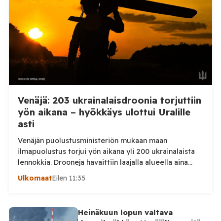
kaupunkiin sekä […]
Venäjä: 203 ukrainalaisdroonia torjuttiin
yön aikana – hyökkäys ulottui Uralille
asti
Venäjän puolustusministeriön mukaan maan
ilmapuolustus torjui yön aikana yli 200 ukrainalaista
lennokkia. Drooneja havaittiin laajalla alueella aina
Uralille asti. Venäjän puolustusministeriön virallisen
Ulkomaat
Eilen 11:35
ilmoituksen mukaan ilmapuolustus sieppasi ja tuhosi
yhteensä 203 ukrainalaista kiinteäsiipistä
miehittämätöntä ilma-alusta torstai-illan 6. elokuuta
Heinäkuun lopun valtava
ja perjantaiaamun 7. elokuuta välisenä aikana.