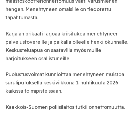
maastoskootterionnettomuus vaati varusmiehen
hengen. Menehtyneen omaisille on tiedotettu
tapahtumasta.
Karjalan prikaati tarjoaa kriisitukea menehtyneen
palvelustovereille ja paikalla olleelle henkilökunnalle.
Keskusteluapua on saatavilla myös muille
harjoitukseen osallistuneille.
Puolustusvoimat kunnioittaa menehtyneen muistoa
suruliputuksella keskiviikkona 1. huhtikuuta 2026
kaikissa toimipisteissään.
Kaakkois-Suomen poliisilaitos tutkii onnettomuutta.