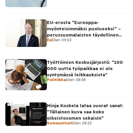
EU-erosta ”Eurooppa-
myönteisimmäksi puolueeksi” –
perussuomalaisten täydellinen
Eu
Eilen 09:02
takinkääntö
Työttömien Keskusjärjestö: ”100
000 uutta työpaikkaa ei ole
syntymässä leikkauksista”
Politiikka
Eilen 08:38
Minja Koskela lataa suorat sanat:
”Tällainen kuva saa koko
oikeistosomen sekaisin”
Someuutiset
Eilen 08:22