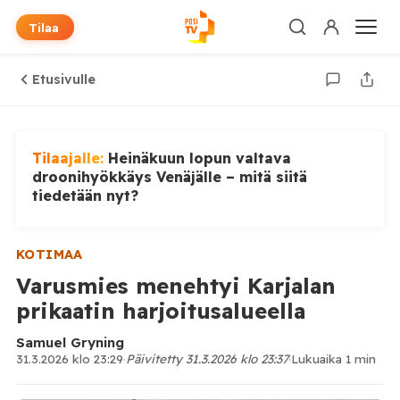
Tilaa
Etusivulle
Tilaajalle:
Heinäkuun lopun valtava
droonihyökkäys Venäjälle – mitä siitä
tiedetään nyt?
KOTIMAA
Varusmies menehtyi Karjalan
prikaatin harjoitusalueella
Samuel Gryning
31.3.2026 klo 23:29
·
Päivitetty 31.3.2026 klo 23:37
·
Lukuaika 1 min