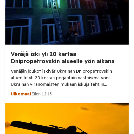
Venäjä iski yli 20 kertaa
Dnipropetrovskin alueelle yön aikana
Venäjän joukot iskivät Ukrainan Dnipropetrovskin
alueelle yli 20 kertaa perjantain vastaisena yönä.
Ukrainan viranomaisten mukaan iskuja tehtiin
drooneilla ja tykistöllä viidelle eri alueelle.
Ulkomaat
Eilen 12:13
Henkilövahingoilta vältyttiin. Dnipropetrovskin
alueellisen sotilashallinnon johtaja Oleksandr Hanzha
kertoi perjantaiaamuna 7. elokuuta julkaisemassaan
Telegram-päivityksessä, että Venäjän joukot
hyökkäsivät yön aikana yli 20 kertaa viidelle alueelle.
Nikopolin alueella iskuja kohdistui Nikopolin