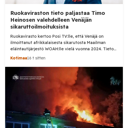
Ruokaviraston tieto paljastaa Timo
Heinosen valehdelleen Venäjän
sikaruttoilmoituksista
Ruokavirasto kertoo Posi TV:lle, että Venäjä on
ilmoittanut afrikkalaisesta sikarutosta Maailman
eläintautijärjestö WOAH:lle vielä vuonna 2024. Tieto
haastaa kokoomuksen kansanedustaja Timo Heinosen
Kotimaa
16 t sitten
(kok.) esittämän väitteen Venäjän
sikaruttoilmoituksista. Suomi on puolestaan
ilmoittanut tuoreesta Virolahden tapauksesta sekä
WOAH:n kautta että suoraan Venäjän
eläinlääkintäviranomaisille. Ruokavirasto kertoi Posi
TV:lle tarkempia tietoja Suomen ensimmäisestä
afrikkalaisen sikaruton tapauksesta sekä
eläintautitietojen vaihdosta […]