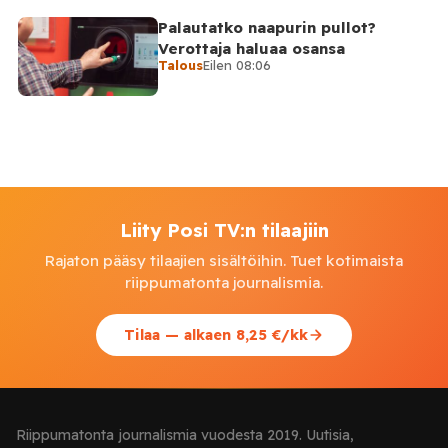
Palautatko naapurin pullot?
Verottaja haluaa osansa
Talous
Eilen 08:06
Liity Posi TV:n tilaajiin
Rajaton pääsy tilaajien sisältöihin. Tuet kotimaista
riippumatonta journalismia.
Tilaa — alkaen 8,25 €/kk
Riippumatonta journalismia vuodesta 2019. Uutisia,