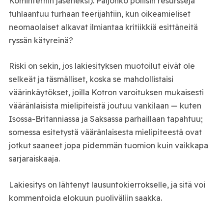
Kominternin jäseneksi). Paljonko poliisin resursseja
tuhlaantuu turhaan teerijahtiin, kun oikeamieliset
neomaolaiset alkavat ilmiantaa kritiikkiä esittäneitä
ryssän kätyreinä?
Riski on sekin, jos lakiesityksen muotoilut eivät ole
selkeät ja täsmälliset, koska se mahdollistaisi
väärinkäytökset, joilla Kotron varoituksen mukaisesti
vääränlaisista mielipiteistä joutuu vankilaan — kuten
Isossa-Britanniassa ja Saksassa parhaillaan tapahtuu;
somessa esitetystä vääränlaisesta mielipiteestä ovat
jotkut saaneet jopa pidemmän tuomion kuin vaikkapa
sarjaraiskaaja.
Lakiesitys on lähtenyt lausuntokierrokselle, ja sitä voi
kommentoida elokuun puoliväliin saakka.