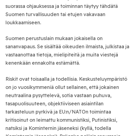
suorassa ohjauksessa ja t
oiminnan täytyy tähdätä
Suomen turvallisuuden tai etujen vakavaan
loukkaamiseen.
Suomen perustuslain mukaan jokaisella on
sananvapaus. Se sisältää oikeuden ilmaista, julkistaa ja
vastaanottaa tietoja, mielipiteitä ja muita viestejä
kenenkään ennakolta estämättä.
Riskit ovat toisaalla ja todellisia. Keskusteluympäristö
on jo vuosikymmeniä ollut sellainen, että jokainen
neutraalina pysyttelevä, sotia vastaan puhuva,
tasapuolisuuteen, objektiiviseen asiaintilan
tarkasteluun pyrkivä ja EU:n/NATOn toimintaa
kritisoinut on leimattu kommunistiksi, Putinistiksi,
natsiksi ja Kominternin jäseneksi (kyllä, todella