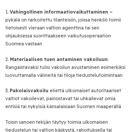
1.
Vahingollinen informaatiovaikuttaminen –
pykälä on tarkoitettu tilanteisiin, joissa henkilö toimii
tietoisesti vieraan valtion agenttina tai sen
ohjauksessa suorittaakseen vaikutusoperaation
Suomea vastaan
2.
Materiaalisen tuen antaminen vakoiluun
:
Rangaistavaksi tulisi vakoilun avustaminen esimerkiksi
luovuttamalla välineitä tai tiloja tiedustelutoimintaan
3.
Pakolaisvakoilu
eliettä ulkomaiset autoritaariset
valtiot vakoilevat, painostavat tai uhkailevat omia
entisiä tai nykyisiä kansalaisiaan Suomen maaperällä
Toisin sanoen tekijän
täytyy toimia ulkomaisen
tiedustelun tai valtion käskystä, rahoituksella tai