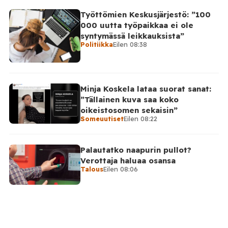
Työttömien Keskusjärjestö: ”100
000 uutta työpaikkaa ei ole
syntymässä leikkauksista”
Politiikka
Eilen 08:38
Minja Koskela lataa suorat sanat:
”Tällainen kuva saa koko
oikeistosomen sekaisin”
Someuutiset
Eilen 08:22
Palautatko naapurin pullot?
Verottaja haluaa osansa
Talous
Eilen 08:06