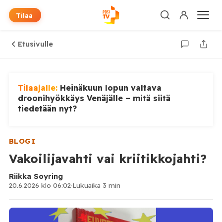
Tilaa
Etusivulle
Tilaajalle:
Heinäkuun lopun valtava
droonihyökkäys Venäjälle – mitä siitä
tiedetään nyt?
BLOGI
Vakoilijavahti vai kriitikkojahti?
Riikka Soyring
20.6.2026 klo 06:02
·
Lukuaika 3 min