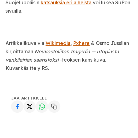
Suojelupoliisin
katsauksia eri aiheista
voi lukea SuPon
sivuilla.
Artikkelikuva via
Wikimedia
,
Pxhere
& Osmo Jussilan
kirjoittaman
Neuvostoliiton tragedia — utopiasta
vankileirien saaristoksi
-teoksen kansikuva.
Kuvankäsittely RS.
JAA ARTIKKELI