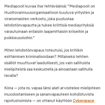
Mediapooli kuvaa itse tehtäväänsä: ”Mediapooli on
Huoltovarmuusorganisaatioon kuuluva yritysten ja
viranomaisten verkosto, joka puolustaa
lehdistönvapautta ja tukee kriittisiä mediayrityksiä
varautumaan erilaisiin laajamittaisiin kriiseihin ja
poikkeusoloihin.”
Miten lehdistönvapaus toteutuisi, jos kritiikin
esittäminen kriminalisoidaan? Millaiseksi lehtien
sisällöt muuttuvat laadullisesti, jos vain sallituista
mielipiteistä saa keskustella ja ainoastaan sallitulla
tavalla?
Kiina — jota ns. vapaa länsi alati arvostelee mielipiteen
muodostamiseen ja sananvapauteen kohdistuvista
rajoitustoimista — on ottanut käyttöön
Cyberspace