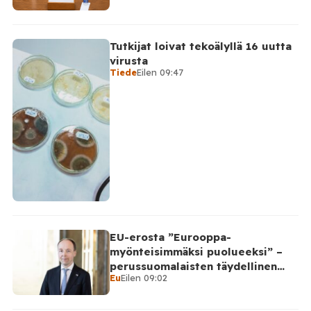
Tutkijat loivat tekoälyllä 16 uutta
virusta
Tiede
Eilen 09:47
EU-erosta ”Eurooppa-
myönteisimmäksi puolueeksi” –
perussuomalaisten täydellinen
Eu
Eilen 09:02
takinkääntö