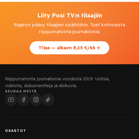
Liity Posi TV:n tilaajiin
Rajaton pääsy tilaajien sisältöihin. Tuet kotimaista
riippumatonta journalismia.
Tilaa — alkaen 8,25 €/kk
Riippumatonta journalismia vuodesta 2019. Uutisia,
videoita, dokumentteja ja elokuvia.
SEURAA MEITÄ
OSASTOT