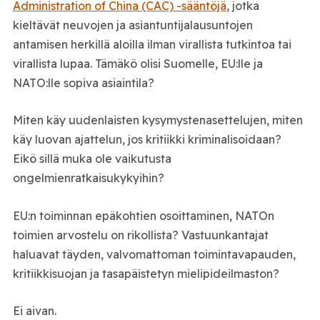
Administration of China (CAC) -sääntöjä
, jotka
kieltävät neuvojen ja asiantuntijalausuntojen
antamisen herkillä aloilla ilman virallista tutkintoa tai
virallista lupaa. Tämäkö olisi Suomelle, EU:lle ja
NATO:lle sopiva asiaintila?
Miten käy uudenlaisten kysymystenasettelujen, miten
käy luovan ajattelun, jos kritiikki kriminalisoidaan?
Eikö sillä muka ole vaikutusta
ongelmienratkaisukykyihin?
EU:n toiminnan epäkohtien osoittaminen, NATOn
toimien arvostelu on rikollista? Vastuunkantajat
haluavat täyden, valvomattoman toimintavapauden,
kritiikkisuojan ja tasapäistetyn mielipideilmaston?
Ei aivan.