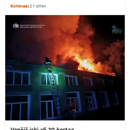
haastaa kokoomuksen kansanedustaja Timo Heinosen
Kotimaa
12 t sitten
(kok.) esittämän väitteen Venäjän
sikaruttoilmoituksista. Suomi on puolestaan
ilmoittanut tuoreesta Virolahden tapauksesta sekä
WOAH:n kautta että suoraan Venäjän
eläinlääkintäviranomaisille. Ruokavirasto kertoi Posi
TV:lle tarkempia tietoja Suomen ensimmäisestä
afrikkalaisen sikaruton tapauksesta sekä
eläintautitietojen vaihdosta […]
Venäjä iski yli 20 kertaa