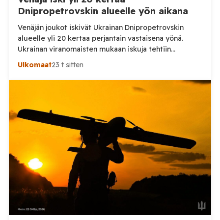
Dnipropetrovskin alueelle yön aikana
Venäjän joukot iskivät Ukrainan Dnipropetrovskin
alueelle yli 20 kertaa perjantain vastaisena yönä.
Ukrainan viranomaisten mukaan iskuja tehtiin
drooneilla ja tykistöllä viidelle eri alueelle.
Ulkomaat
23 t sitten
Henkilövahingoilta vältyttiin. Dnipropetrovskin
alueellisen sotilashallinnon johtaja Oleksandr Hanzha
kertoi perjantaiaamuna 7. elokuuta julkaisemassaan
Telegram-päivityksessä, että Venäjän joukot
hyökkäsivät yön aikana yli 20 kertaa viidelle alueelle.
Nikopolin alueella iskuja kohdistui Nikopolin
kaupunkiin sekä […]