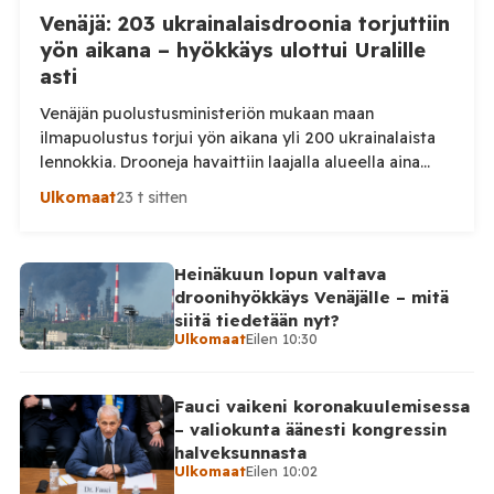
Venäjä: 203 ukrainalaisdroonia torjuttiin
yön aikana – hyökkäys ulottui Uralille
asti
Venäjän puolustusministeriön mukaan maan
ilmapuolustus torjui yön aikana yli 200 ukrainalaista
lennokkia. Drooneja havaittiin laajalla alueella aina
Uralille asti. Venäjän puolustusministeriön virallisen
Ulkomaat
23 t sitten
ilmoituksen mukaan ilmapuolustus sieppasi ja tuhosi
yhteensä 203 ukrainalaista kiinteäsiipistä
miehittämätöntä ilma-alusta torstai-illan 6. elokuuta
Heinäkuun lopun valtava
ja perjantaiaamun 7. elokuuta välisenä aikana.
droonihyökkäys Venäjälle – mitä
Ministeriön ilmoitus koskee aikaväliä kello 20–08
siitä tiedetään nyt?
Moskovan aikaa. Ministeriön mukaan drooneja
Ulkomaat
Eilen 10:30
torjuttiin […]
Fauci vaikeni koronakuulemisessa
– valiokunta äänesti kongressin
halveksunnasta
Ulkomaat
Eilen 10:02