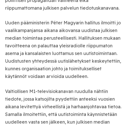
poliittisen propagandan välineenä eikä
riippumattomana julkisen palvelun tiedotuskanavana.
Uuden pääministerin Péter Magyarin hallitus ilmoitti jo
vaalikampanjansa aikana aikovansa uudistaa julkisen
median toimintaa perusteellisesti. Hallituksen mukaan
tavoitteena on palauttaa yleisradiolle riippumaton
asema ja kansalaisten luottamus sen uutistoimintaan.
Uudistusten yhteydessä uutislähetykset keskeytettiin,
kunnes organisaation johto ja toimitukselliset
käytännöt voidaan arvioida uudelleen.
Valtiollisen M1-televisiokanavan ruudulla nähtiin
tiedote, jossa katsojilta pyydettiin anteeksi vuosien
aikana levitettyä virheellistä ja harhaanjohtavaa tietoa.
Samalla ilmoitettiin, että uutistoiminta käynnistetään
uudelleen vasta sen jälkeen, kun julkisen median