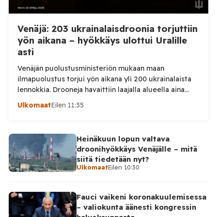
Venäjä: 203 ukrainalaisdroonia torjuttiin
yön aikana – hyökkäys ulottui Uralille
asti
Venäjän puolustusministeriön mukaan maan
ilmapuolustus torjui yön aikana yli 200 ukrainalaista
lennokkia. Drooneja havaittiin laajalla alueella aina
Uralille asti. Venäjän puolustusministeriön virallisen
Ulkomaat
Eilen 11:35
ilmoituksen mukaan ilmapuolustus sieppasi ja tuhosi
yhteensä 203 ukrainalaista kiinteäsiipistä
miehittämätöntä ilma-alusta torstai-illan 6. elokuuta
Heinäkuun lopun valtava
ja perjantaiaamun 7. elokuuta välisenä aikana.
droonihyökkäys Venäjälle – mitä
Ministeriön ilmoitus koskee aikaväliä kello 20–08
siitä tiedetään nyt?
Moskovan aikaa. Ministeriön mukaan drooneja
Ulkomaat
Eilen 10:30
torjuttiin […]
Fauci vaikeni koronakuulemisessa
– valiokunta äänesti kongressin