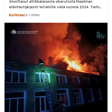
ilmoittanut afrikkalaisesta sikarutosta Maailman
eläintautijärjestö WOAH:lle vielä vuonna 2024. Tieto
haastaa kokoomuksen kansanedustaja Timo Heinosen
Kotimaa
16 t sitten
(kok.) esittämän väitteen Venäjän
sikaruttoilmoituksista. Suomi on puolestaan
ilmoittanut tuoreesta Virolahden tapauksesta sekä
WOAH:n kautta että suoraan Venäjän
eläinlääkintäviranomaisille. Ruokavirasto kertoi Posi
TV:lle tarkempia tietoja Suomen ensimmäisestä
afrikkalaisen sikaruton tapauksesta sekä
eläintautitietojen vaihdosta […]