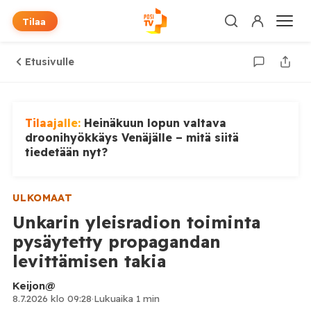
Tilaa
Etusivulle
Tilaajalle:
Heinäkuun lopun valtava
droonihyökkäys Venäjälle – mitä siitä
tiedetään nyt?
ULKOMAAT
Unkarin yleisradion toiminta
pysäytetty propagandan
levittämisen takia
Keijon@
8.7.2026 klo 09:28
·
Lukuaika 1 min