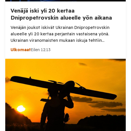
Venäjä iski yli 20 kertaa
Dnipropetrovskin alueelle yön aikana
Venäjän joukot iskivät Ukrainan Dnipropetrovskin
alueelle yli 20 kertaa perjantain vastaisena yönä.
Ukrainan viranomaisten mukaan iskuja tehtiin
drooneilla ja tykistöllä viidelle eri alueelle.
Ulkomaat
Eilen 12:13
Henkilövahingoilta vältyttiin. Dnipropetrovskin
alueellisen sotilashallinnon johtaja Oleksandr Hanzha
kertoi perjantaiaamuna 7. elokuuta julkaisemassaan
Telegram-päivityksessä, että Venäjän joukot
hyökkäsivät yön aikana yli 20 kertaa viidelle alueelle.
Nikopolin alueella iskuja kohdistui Nikopolin
kaupunkiin sekä […]