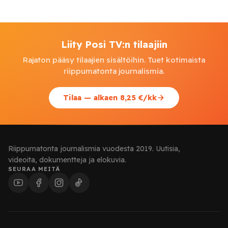
Liity Posi TV:n tilaajiin
Rajaton pääsy tilaajien sisältöihin. Tuet kotimaista
riippumatonta journalismia.
Tilaa — alkaen 8,25 €/kk
Riippumatonta journalismia vuodesta 2019. Uutisia,
videoita, dokumentteja ja elokuvia.
SEURAA MEITÄ