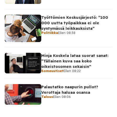
Työttömien Keskusjärjestö: ”100
000 uutta työpaikkaa ei ole
syntymässä leikkauksista”
Politiikka
Eilen 08:38
Minja Koskela lataa suorat sanat:
”Tällainen kuva saa koko
oikeistosomen sekaisin”
Someuutiset
Eilen 08:22
Palautatko naapurin pullot?
Verottaja haluaa osansa
Talous
Eilen 08:06