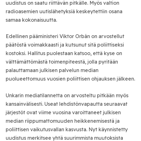
uudistus on saatu riittävän pitkälle. Myös valtion
radioasemien uutislähetyksiä keskeytettiin osana
samaa kokonaisuutta.
Edellinen pääministeri Viktor Orbán on arvostellut
päätöstä voimakkaasti ja kutsunut sitä poliittiseksi
kostoksi. Hallitus puolestaan katsoo, että kyse on
välttämättömästä toimenpiteestä, jolla pyritään
palauttamaan julkisen palvelun median
puolueettomuus vuosien poliittisen ohjauksen jälkeen.
Unkarin mediatilannetta on arvosteltu pitkään myös
kansainvälisesti. Useat lehdistönvapautta seuraavat
järjestöt ovat viime vuosina varoittaneet julkisen
median riippumattomuuden heikkenemisestä ja
poliittisen vaikutusvallan kasvusta. Nyt käynnistetty
uudistus merkitsee yhtä suurimmista muutoksista