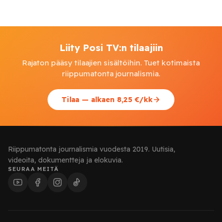
Liity Posi TV:n tilaajiin
Rajaton pääsy tilaajien sisältöihin. Tuet kotimaista
riippumatonta journalismia.
Tilaa — alkaen 8,25 €/kk
Riippumatonta journalismia vuodesta 2019. Uutisia,
videoita, dokumentteja ja elokuvia.
SEURAA MEITÄ