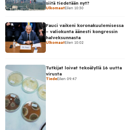
siitä tiedetään nyt?
Ulkomaat
Eilen 10:30
Fauci vaikeni koronakuulemisessa
– valiokunta äänesti kongressin
halveksunnasta
Ulkomaat
Eilen 10:02
Tutkijat loivat tekoälyllä 16 uutta
virusta
Tiede
Eilen 09:47