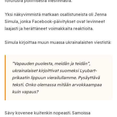
totutusta poliittisesta viestinnästä.
Yksi näkyvimmistä matkaan osallistuneista oli
Jenna
Simula
, jonka Facebook-päivitykset ovat levinneet
laajasti ja herättäneet voimakkaita reaktioita.
Simula kirjoittaa muun muassa ukrainalaisten viestistä:
”Vapauden puolesta, meidän ja teidän”,
ukrainalaiset kirjoittivat suomeksi Lyubart-
prikaatin lippuun vierailullamme. Pysäyttävä
teksti. Onko olemassa mitään arvokkaampaa
kuin vapaus?
Sävy kovenee kuitenkin nopeasti. Samoissa