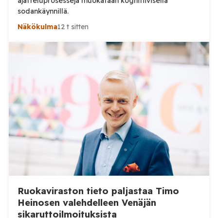
ajatteluprosesseja muokataan kognitiivisella
sodankäynnillä.
Näkökulma
12 t sitten
Ruokaviraston tieto paljastaa Timo
Heinosen valehdelleen Venäjän
sikaruttoilmoituksista