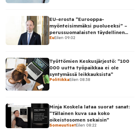
EU-erosta ”Eurooppa-
myönteisimmäksi puolueeksi” –
perussuomalaisten täydellinen
Eu
Eilen 09:02
takinkääntö
Työttömien Keskusjärjestö: ”100
000 uutta työpaikkaa ei ole
syntymässä leikkauksista”
Politiikka
Eilen 08:38
Minja Koskela lataa suorat sanat:
”Tällainen kuva saa koko
oikeistosomen sekaisin”
Someuutiset
Eilen 08:22