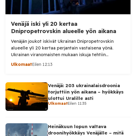
Venäjä iski yli 20 kertaa
Dnipropetrovskin alueelle yön aikana
Venäjän joukot iskivät Ukrainan Dnipropetrovskin
alueelle yli 20 kertaa perjantain vastaisena yönä.
Ukrainan viranomaisten mukaan iskuja tehtiin
drooneilla ja tykistöllä viidelle eri alueelle.
Ulkomaat
Eilen 12:13
Henkilövahingoilta vältyttiin. Dnipropetrovskin
alueellisen sotilashallinnon johtaja Oleksandr Hanzha
kertoi perjantaiaamuna 7. elokuuta julkaisemassaan
Venäjä: 203 ukrainalaisdroonia
Telegram-päivityksessä, että Venäjän joukot
torjuttiin yön aikana – hyökkäys
hyökkäsivät yön aikana yli 20 kertaa viidelle alueelle.
ulottui Uralille asti
Nikopolin alueella iskuja kohdistui Nikopolin
Ulkomaat
Eilen 11:35
kaupunkiin sekä […]
Heinäkuun lopun valtava
droonihyökkäys Venäjälle – mitä