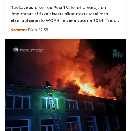
Ruokavirasto kertoo Posi TV:lle, että Venäjä on
ilmoittanut afrikkalaisesta sikarutosta Maailman
eläintautijärjestö WOAH:lle vielä vuonna 2024. Tieto
haastaa kokoomuksen kansanedustaja Timo Heinosen
Kotimaa
Eilen 22:33
(kok.) esittämän väitteen Venäjän
sikaruttoilmoituksista. Suomi on puolestaan
ilmoittanut tuoreesta Virolahden tapauksesta sekä
WOAH:n kautta että suoraan Venäjän
eläinlääkintäviranomaisille. Ruokavirasto kertoi Posi
TV:lle tarkempia tietoja Suomen ensimmäisestä
afrikkalaisen sikaruton tapauksesta sekä
eläintautitietojen vaihdosta […]