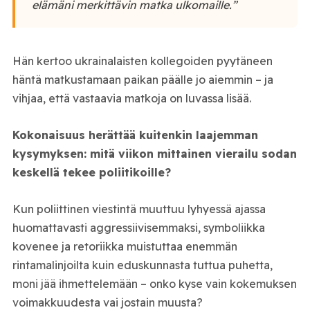
elämäni merkittävin matka ulkomaille.”
Hän kertoo ukrainalaisten kollegoiden pyytäneen
häntä matkustamaan paikan päälle jo aiemmin – ja
vihjaa, että vastaavia matkoja on luvassa lisää.
Kokonaisuus herättää kuitenkin laajemman
kysymyksen: mitä viikon mittainen vierailu sodan
keskellä tekee poliitikoille?
Kun poliittinen viestintä muuttuu lyhyessä ajassa
huomattavasti aggressiivisemmaksi, symboliikka
kovenee ja retoriikka muistuttaa enemmän
rintamalinjoilta kuin eduskunnasta tuttua puhetta,
moni jää ihmettelemään – onko kyse vain kokemuksen
voimakkuudesta vai jostain muusta?