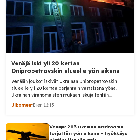
Venäjä iski yli 20 kertaa
Dnipropetrovskin alueelle yön aikana
Venäjän joukot iskivät Ukrainan Dnipropetrovskin
alueelle yli 20 kertaa perjantain vastaisena yönä.
Ukrainan viranomaisten mukaan iskuja tehtiin
drooneilla ja tykistöllä viidelle eri alueelle.
Ulkomaat
Eilen 12:13
Henkilövahingoilta vältyttiin. Dnipropetrovskin
alueellisen sotilashallinnon johtaja Oleksandr Hanzha
kertoi perjantaiaamuna 7. elokuuta julkaisemassaan
Venäjä: 203 ukrainalaisdroonia
Telegram-päivityksessä, että Venäjän joukot
torjuttiin yön aikana – hyökkäys
hyökkäsivät yön aikana yli 20 kertaa viidelle alueelle.
ulottui Uralille asti