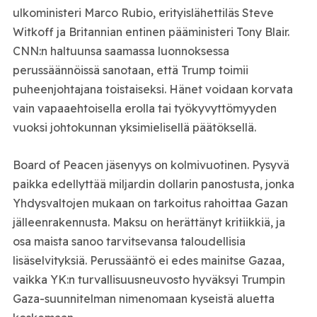
ulkoministeri Marco Rubio, erityislähettiläs Steve
Witkoff ja Britannian entinen pääministeri Tony Blair.
CNN:n haltuunsa saamassa luonnoksessa
perussäännöissä sanotaan, että Trump toimii
puheenjohtajana toistaiseksi. Hänet voidaan korvata
vain vapaaehtoisella erolla tai työkyvyttömyyden
vuoksi johtokunnan yksimielisellä päätöksellä.
Board of Peacen jäsenyys on kolmivuotinen. Pysyvä
paikka edellyttää miljardin dollarin panostusta, jonka
Yhdysvaltojen mukaan on tarkoitus rahoittaa Gazan
jälleenrakennusta. Maksu on herättänyt kritiikkiä, ja
osa maista sanoo tarvitsevansa taloudellisia
lisäselvityksiä. Perussääntö ei edes mainitse Gazaa,
vaikka YK:n turvallisuusneuvosto hyväksyi Trumpin
Gaza-suunnitelman nimenomaan kyseistä aluetta