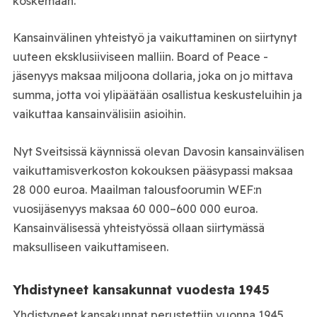
koskemaan.
Kansainvälinen yhteistyö ja vaikuttaminen on siirtynyt
uuteen eksklusiiviseen malliin. Board of Peace -
jäsenyys maksaa miljoona dollaria, joka on jo mittava
summa, jotta voi ylipäätään osallistua keskusteluihin ja
vaikuttaa kansainvälisiin asioihin.
Nyt Sveitsissä käynnissä olevan Davosin kansainvälisen
vaikuttamisverkoston kokouksen pääsypassi maksaa
28 000 euroa. Maailman talousfoorumin WEF:n
vuosijäsenyys maksaa 60 000–600 000 euroa.
Kansainvälisessä yhteistyössä ollaan siirtymässä
maksulliseen vaikuttamiseen.
Yhdistyneet kansakunnat vuodesta 1945
Yhdistyneet kansakunnat perustettiin vuonna 1945