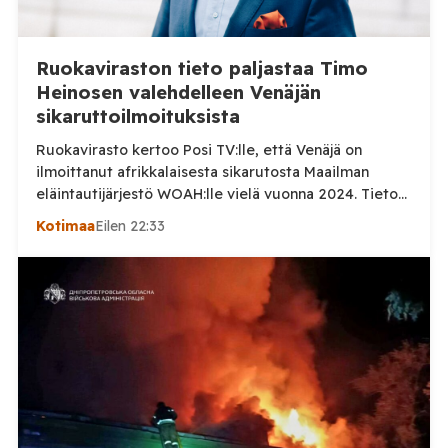
Ruokaviraston tieto paljastaa Timo
Heinosen valehdelleen Venäjän
sikaruttoilmoituksista
Ruokavirasto kertoo Posi TV:lle, että Venäjä on
ilmoittanut afrikkalaisesta sikarutosta Maailman
eläintautijärjestö WOAH:lle vielä vuonna 2024. Tieto
haastaa kokoomuksen kansanedustaja Timo Heinosen
Kotimaa
Eilen 22:33
(kok.) esittämän väitteen Venäjän
sikaruttoilmoituksista. Suomi on puolestaan
ilmoittanut tuoreesta Virolahden tapauksesta sekä
WOAH:n kautta että suoraan Venäjän
eläinlääkintäviranomaisille. Ruokavirasto kertoi Posi
TV:lle tarkempia tietoja Suomen ensimmäisestä
afrikkalaisen sikaruton tapauksesta sekä
eläintautitietojen vaihdosta […]