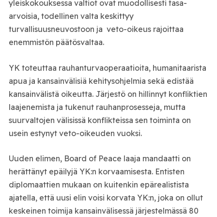
yleiskokouksessa valtiot ovat muodollisesti tasa-
arvoisia, todellinen valta keskittyy
turvallisuusneuvostoon ja veto-oikeus rajoittaa
enemmistön päätösvaltaa.
YK toteuttaa rauhanturvaoperaatioita, humanitaarista
apua ja kansainvälisiä kehitysohjelmia sekä edistää
kansainvälistä oikeutta. Järjestö on hillinnyt konfliktien
laajenemista ja tukenut rauhanprosesseja, mutta
suurvaltojen välisissä konflikteissa sen toiminta on
usein estynyt veto-oikeuden vuoksi.
Uuden elimen, Board of Peace laaja mandaatti on
herättänyt epäilyjä YK:n korvaamisesta. Entisten
diplomaattien mukaan on kuitenkin epärealistista
ajatella, että uusi elin voisi korvata YK:n, joka on ollut
keskeinen toimija kansainvälisessä järjestelmässä 80