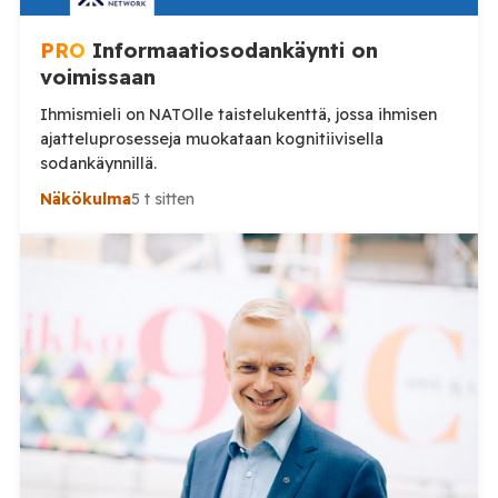
PRO
Informaatiosodankäynti on
voimissaan
Ihmismieli on NATOlle taistelukenttä, jossa ihmisen
ajatteluprosesseja muokataan kognitiivisella
sodankäynnillä.
Näkökulma
5 t sitten