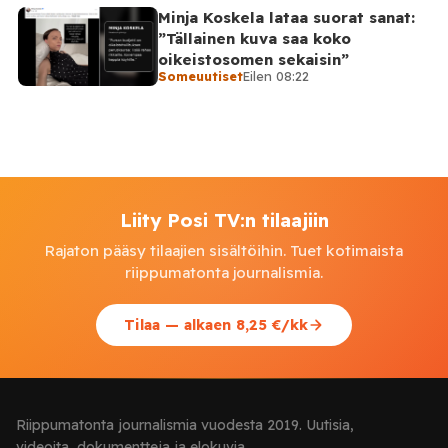
Minja Koskela lataa suorat sanat:
”Tällainen kuva saa koko
oikeistosomen sekaisin”
Someuutiset
Eilen 08:22
Liity Posi TV:n tilaajiin
Rajaton pääsy tilaajien sisältöihin. Tuet kotimaista
riippumatonta journalismia.
Tilaa — alkaen 8,25 €/kk
Riippumatonta journalismia vuodesta 2019. Uutisia,
videoita, dokumentteja ja elokuvia.