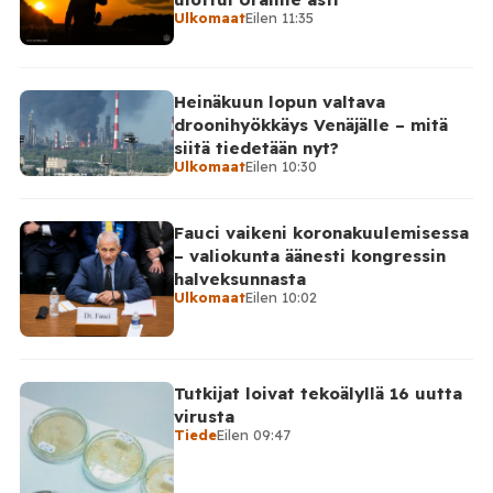
Nikopolin alueella iskuja kohdistui Nikopolin
Ulkomaat
Eilen 11:35
kaupunkiin sekä […]
Heinäkuun lopun valtava
droonihyökkäys Venäjälle – mitä
siitä tiedetään nyt?
Ulkomaat
Eilen 10:30
Fauci vaikeni koronakuulemisessa
– valiokunta äänesti kongressin
halveksunnasta
Ulkomaat
Eilen 10:02
Tutkijat loivat tekoälyllä 16 uutta
virusta
Tiede
Eilen 09:47