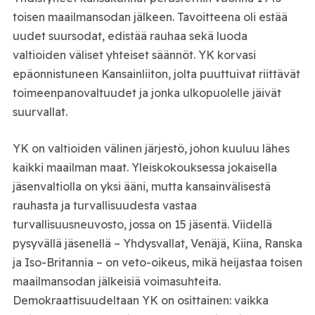
toisen maailmansodan jälkeen. Tavoitteena oli estää
uudet suursodat, edistää rauhaa sekä luoda
valtioiden väliset yhteiset säännöt. YK korvasi
epäonnistuneen Kansainliiton, jolta puuttuivat riittävät
toimeenpanovaltuudet ja jonka ulkopuolelle jäivät
suurvallat.
YK on valtioiden välinen järjestö, johon kuuluu lähes
kaikki maailman maat. Yleiskokouksessa jokaisella
jäsenvaltiolla on yksi ääni, mutta kansainvälisestä
rauhasta ja turvallisuudesta vastaa
turvallisuusneuvosto, jossa on 15 jäsentä. Viidellä
pysyvällä jäsenellä – Yhdysvallat, Venäjä, Kiina, Ranska
ja Iso-Britannia – on veto-oikeus, mikä heijastaa toisen
maailmansodan jälkeisiä voimasuhteita.
Demokraattisuudeltaan YK on osittainen: vaikka