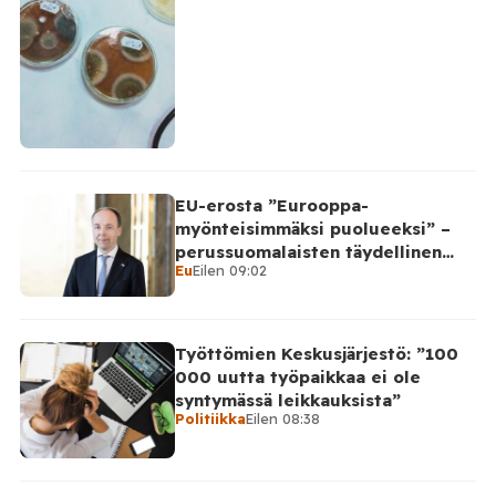
EU-erosta ”Eurooppa-
myönteisimmäksi puolueeksi” –
perussuomalaisten täydellinen
Eu
Eilen 09:02
takinkääntö
Työttömien Keskusjärjestö: ”100
000 uutta työpaikkaa ei ole
syntymässä leikkauksista”
Politiikka
Eilen 08:38