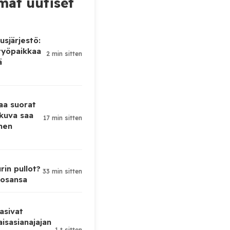
at uutiset
sjärjestö:
työpaikkaa
2 min sitten
ä
taa suorat
 kuva saa
17 min sitten
men
rin pullot?
33 min sitten
 osansa
asivat
isasianajajan
1 t sitten