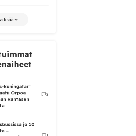
a lisää
tuimmat
naiheet
as-kuningatar”
aatii Orpoa
2
aan Rantasen
ta
sbussissa jo 10
ta –
1