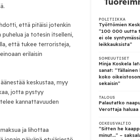
Tuoreimm
ä.
POLITIIKKA
dotti, että pitäisi jotenkin
Työttömien Kesku
”100 000 uutta 
 puhelua ja totesin itselleni,
ei ole syntymäss
la, että tukee terroristeja,
leikkauksista”
einoaan erilaisin
SOMEUUTISET
Minja Koskela la
sanat: ”Tällainen
koko oikeistoso
en äänestää keskustaa, myy
sekaisin”
lkaa, jotta pystyy
TALOUS
istelee kannattavuuden
Palautatko naapu
Verottaja haluaa
OIKEUSVALTIO
”Sitten he kaapp
maksua ja lihottaa
minut…” – saksala
 jonain päivänä etujärjestö