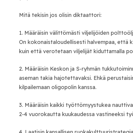
Mitä tekisin jos olisin diktaattori:
1. Määräisin välittömästi viljelijöiden polttoö
On kokonaistaloudellisesti halvempaa, että 
kuin että verotetaan viljelijät kiduttamalla p
2. Määräisin Keskon ja S-ryhmän tukkutoimi
aseman takia hajotettavaksi. Ehkä perustaisin
kilpailemaan oligopolin kanssa.
3. Määräisin kaikki työttömyystukea nauttiv
2-4 vuorokautta kuukaudessa vastineeksi t
4. Laatisin kansallisen ruokakulttuuristrategian