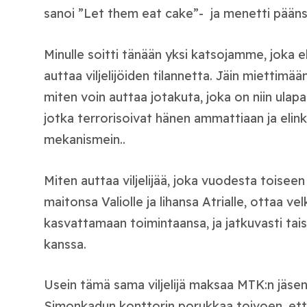
sanoi ”Let them eat cake”- ja menetti pääns
Minulle soitti tänään yksi katsojamme, joka eh
auttaa viljelijöiden tilannetta. Jäin miettimään
miten voin auttaa jotakuta, joka on niin ulapal
jotka terrorisoivat hänen ammattiaan ja elink
mekanismein..
Miten auttaa viljelijää, joka vuodesta toise
maitonsa Valiolle ja lihansa Atrialle, ottaa ve
kasvattamaan toimintaansa, ja jatkuvasti ta
kanssa.
Usein tämä sama viljelijä maksaa MTK:n jäsen
Simonkadun konttorin porukkaa toivoen, että