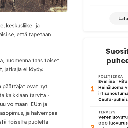
Lata
e, keskusliike- ja
äisi se, että tapetaan
Suosi
puhee
a, huomenna taas toiset
, jatkajia ei löydy.
POLITIIKKA
Eveliina ”Hit
n päättäjät ovat nyt
1
Heinäluoma v
irtisanoutum
a kaikkiaan tarvita -
Ceuta-puheis
tuu voimaan EU:n ja
asopimus, ja halvempaa
TERVEYS
Verenluovutu
stä toiselta puolelta
000 luovutus
2