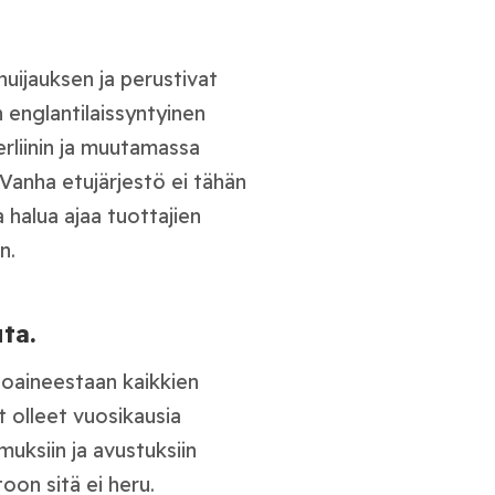
 huijauksen ja perustivat
n englantilaissyntyinen
Berliinin ja muutamassa
 Vanha etujärjestö ei tähän
 halua ajaa tuottajien
n.
ta.
toaineestaan kaikkien
t olleet vuosikausia
mmuksiin ja avustuksiin
on sitä ei heru.