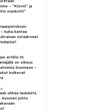
auretaan
mme – “Klovni” ja
itin maskotti”
 maanpetoksen
 – kuka kantaa
 Ukrainan sotadronet
malaisia?
jan artikla 51
enäjällä on oikeus
tatoimia Suomeen –
iskut kulkevat
ta
KA
ali uhkaa laukaista
o Suomen johto
vakavaan
en?