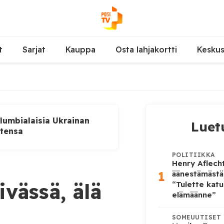
t
Sarjat
Kauppa
Osta lahjakortti
Kesku
lumbialaisia Ukrainan
Luet
utensa
POLITIIKKA
Henry Aflecht
1
äänestämästä
ivässä, älä
“Tulette katu
elämäänne”
SOMEUUTISET