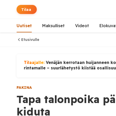
Tilaa
Uutiset
Maksulliset
Videot
Elokuva
Etusivulle
Tilaajalle:
Venäjän kerrotaan huijanneen ko
rintamalle – suurlähetystö kiistää osallisu
PAKINA
Tapa talonpoika pä
kiduta