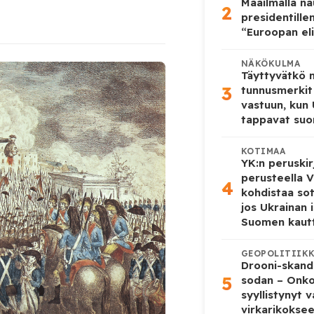
Maailmalla n
2
presidentille
“Euroopan eli
NÄKÖKULMA
Täyttyvätkö
3
tunnusmerkit
vastuun, kun
tappavat suo
KOTIMAA
YK:n peruskir
perusteella V
4
kohdistaa so
jos Ukrainan 
Suomen kaut
GEOPOLITIIK
Drooni-skanda
5
sodan – Onk
syyllistynyt 
virkarikokse