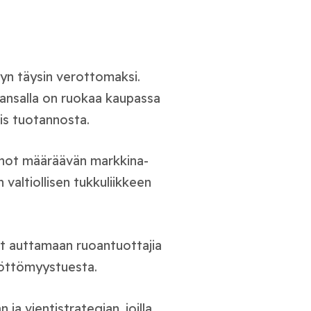
ljyn täysin verottomaksi.
kansalla on ruokaa kaupassa
ois tuotannosta.
nnot määräävän markkina-
 valtiollisen tukkuliikkeen
at auttamaan ruoantuottajia
yöttömyystuesta.
 ja vientistrategian, joilla