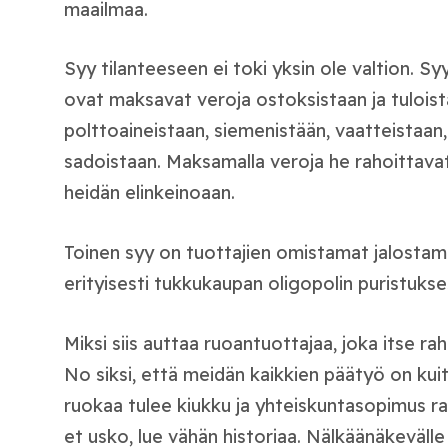
maailmaa.
Syy tilanteeseen ei toki yksin ole valtion. S
ovat maksavat veroja ostoksistaan ja tuloista
polttoaineistaan, siemenistään, vaatteistaan, 
sadoistaan. Maksamalla veroja he rahoittavat 
heidän elinkeinoaan.
Toinen syy on tuottajien omistamat jalostamo
erityisesti tukkukaupan oligopolin puristukse
Miksi siis auttaa ruoantuottajaa, joka itse 
No siksi, että meidän kaikkien päätyö on kui
ruokaa tulee kiukku ja yhteiskuntasopimus ra
et usko, lue vähän historiaa. Nälkäänäkeväll