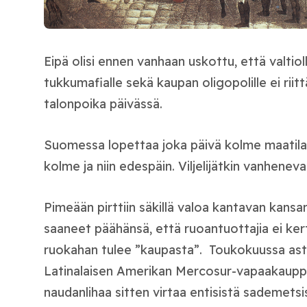
Eipä olisi ennen vanhaan uskottu, että valtioll
tukkumafialle sekä kaupan oligopolille ei riitt
talonpoika päivässä.
Suomessa lopettaa joka päivä kolme maatila
kolme ja niin edespäin. Viljelijätkin vanhenevat
Pimeään pirttiin säkillä valoa kantavan kansa
saaneet päähänsä, että ruoantuottajia ei kert
ruokahan tulee ”kaupasta”. Toukokuussa as
Latinalaisen Amerikan Mercosur-vapaakaupp
naudanlihaa sitten virtaa entisistä sademetsi