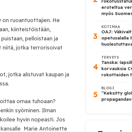
rokotusstat
eroteltua ver
myös Suome
yy on ruoantuottajien. He
KOTIMAA
an, kiinteistöistään,
OAJ: Väkivalt
3
opetusalalla 
puistaan, pelloistaan ja
huolestuttava
niitä, jotka terrorisoivat
TERVEYS
Tanska: lapsi
4
korvauksia 
t, jotka alistuvat kaupan ja
rokotteiden h
ssa.
BLOGI
5
”Keksitty glo
propagandave
rahoittaa omaa tuhoaan?
tenkin syöminen. Ilman
koilee hyvin nopeasti. Jos
e kansalle Marie Antoinette