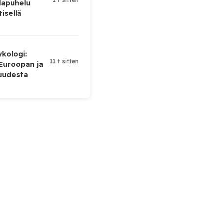
lapuhelu
tisellä
ykologi:
11 t sitten
 Euroopan ja
uudesta