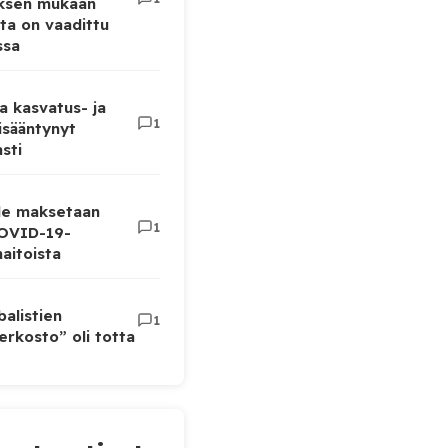
uksen mukaan
ta on vaadittu
ssa
a kasvatus- ja
1
lisääntynyt
sti
lle maksetaan
1
COVID-19-
aitoista
balistien
1
rkosto” oli totta