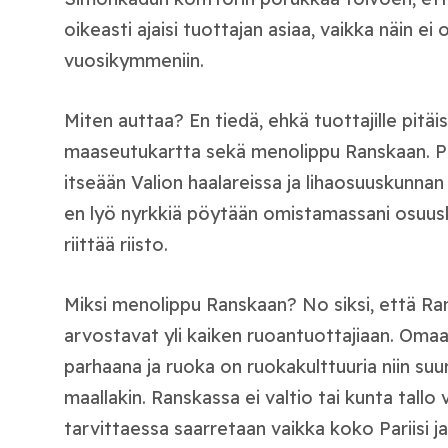
oikeasti ajaisi tuottajan asiaa, vaikka näin ei
vuosikymmeniin.
Miten auttaa? En tiedä, ehkä tuottajille pitäisi
maaseutukartta sekä menolippu Ranskaan. Peil
itseään Valion haalareissa ja lihaosuuskunnan 
en lyö nyrkkiä pöytään omistamassani osuusk
riittää riisto.
Miksi menolippu Ranskaan? No siksi, että Ra
arvostavat yli kaiken ruoantuottajiaan. Oma
parhaana ja ruoka on ruokakulttuuria niin su
maallakin. Ranskassa ei valtio tai kunta tallo vil
tarvittaessa saarretaan vaikka koko Pariisi j