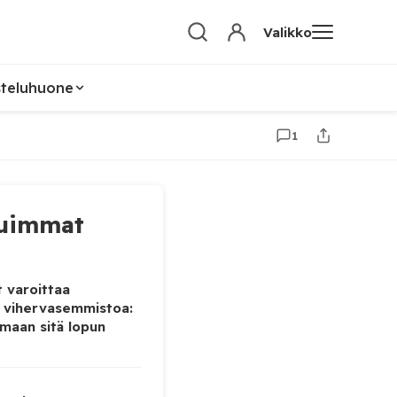
Valikko
steluhuone
1
uimmat
 varoittaa
 vihervasemmistoa:
maan sitä lopun