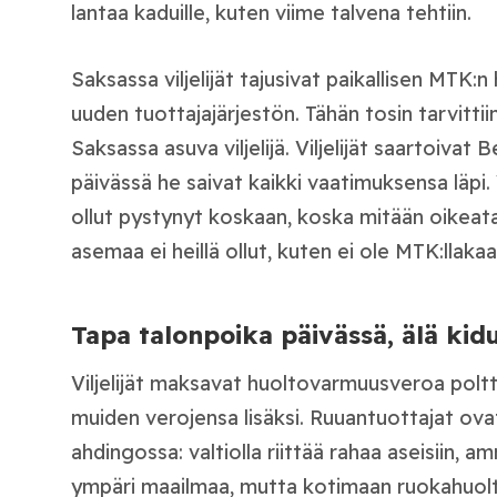
lantaa kaduille, kuten viime talvena tehtiin.
Saksassa viljelijät tajusivat paikallisen MTK:n
uuden tuottajajärjestön. Tähän tosin tarvittii
Saksassa asuva viljelijä. Viljelijät saartoivat 
päivässä he saivat kaikki vaatimuksensa läpi.
ollut pystynyt koskaan, koska mitään oikeata
asemaa ei heillä ollut, kuten ei ole MTK:llakaa
Tapa talonpoika päivässä, älä kidu
Viljelijät maksavat huoltovarmuusveroa polt
muiden verojensa lisäksi. Ruuantuottajat ova
ahdingossa: valtiolla riittää rahaa aseisiin, a
ympäri maailmaa, mutta kotimaan ruokahuolto