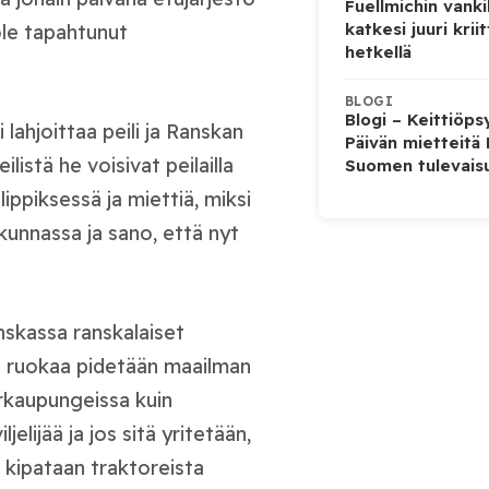
Fuellmichin vanki
katkesi juuri kriit
 ole tapahtunut
hetkellä
BLOGI
Blogi – Keittiöps
 lahjoittaa peili ja Ranskan
Päivän mietteitä
istä he voisivat peilailla
Suomen tulevais
lippiksessä ja miettiä, miksi
unnassa ja sano, että nyt
nskassa ranskalaiset
a ruokaa pidetään maailman
urkaupungeissa kuin
jelijää ja jos sitä yritetään,
a kipataan traktoreista