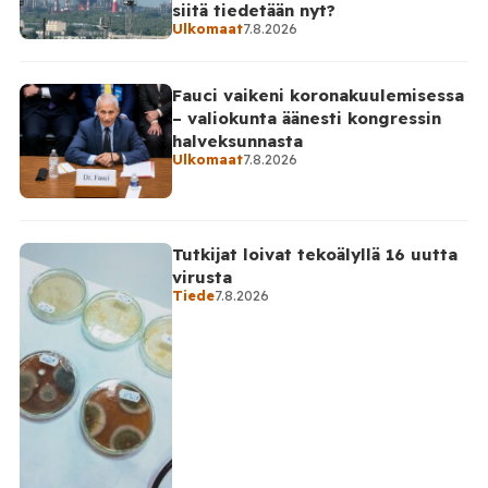
siitä tiedetään nyt?
Ulkomaat
7.8.2026
Fauci vaikeni koronakuulemisessa
– valiokunta äänesti kongressin
halveksunnasta
Ulkomaat
7.8.2026
Tutkijat loivat tekoälyllä 16 uutta
virusta
Tiede
7.8.2026