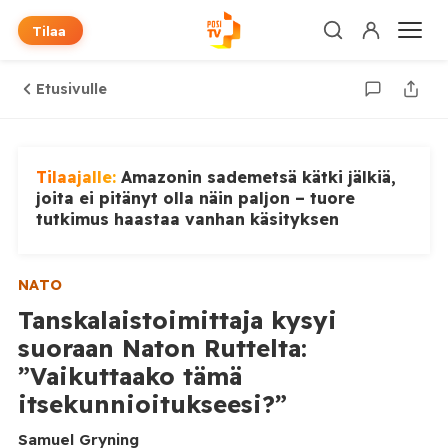
Tilaa
Etusivulle
Tilaajalle:
Amazonin sademetsä kätki jälkiä,
joita ei pitänyt olla näin paljon – tuore
tutkimus haastaa vanhan käsityksen
NATO
Tanskalaistoimittaja kysyi
suoraan Naton Ruttelta:
”Vaikuttaako tämä
itsekunnioitukseesi?”
Samuel Gryning