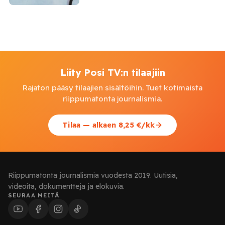
Liity Posi TV:n tilaajiin
Rajaton pääsy tilaajien sisältöihin. Tuet kotimaista
riippumatonta journalismia.
Tilaa — alkaen 8,25 €/kk
Riippumatonta journalismia vuodesta 2019. Uutisia,
videoita, dokumentteja ja elokuvia.
SEURAA MEITÄ