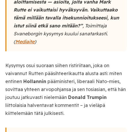
aloittamisesta — asioita, joita vanha Mark
Rutte ei vaikuttaisi hyväksyvän. Vaikuttaako
tämä millään tavalla itsekunnioitukseesi, kun
istut siinä etkä sano mitään?”
, Toimittaja
Svaneborgin kysymys kuului sanatarkasti.
(
Mediaite
)
Kysymys osui suoraan siihen ristiriitaan, joka on
vaivannut Rutten pääsihteerikautta alusta asti: miten
entinen
Hollannin
pääministeri, liberaali Nato-mies,
sovittaa yhteen arvopohjansa ja sen tosiasian, että hän
joutuu jatkuvasti nielemään
Donald
Trumpin
liittolaisia halventavat kommentit – ja vieläpä
kiittelemään tätä julkisesti.