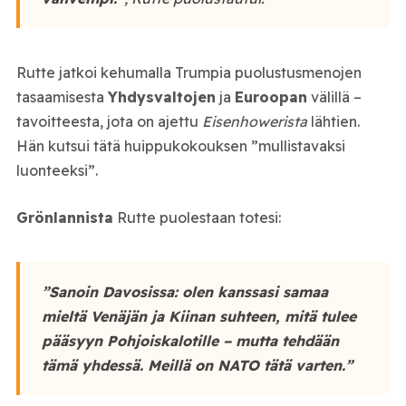
Rutte jatkoi kehumalla Trumpia puolustusmenojen
tasaamisesta
Yhdysvaltojen
ja
Euroopan
välillä –
tavoitteesta, jota on ajettu
Eisenhowerista
lähtien.
Hän kutsui tätä huippukokouksen ”mullistavaksi
luonteeksi”.
Grönlannista
Rutte puolestaan totesi:
”Sanoin Davosissa: olen kanssasi samaa
mieltä Venäjän ja Kiinan suhteen, mitä tulee
pääsyyn Pohjoiskalotille – mutta tehdään
tämä yhdessä. Meillä on NATO tätä varten.”