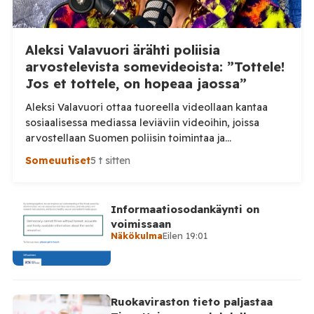
Aleksi Valavuori ärähti poliisia
arvostelevista somevideoista: ”Tottele!
Jos et tottele, on hopeaa jaossa”
Aleksi Valavuori ottaa tuoreella videollaan kantaa
sosiaalisessa mediassa leviäviin videoihin, joissa
arvostellaan Suomen poliisin toimintaa ja
voimankäyttöä. Valavuoren mukaan videot ovat usein
Someuutiset
5 t sitten
irrotettuja asiayhteydestään ja niiden seurauksena
luottamus poliisiin rapautuu. Aleksi Valavuori nostaa
videollaan esiin ilmiön, jonka hän kertoo yleistyneen
Informaatiosodankäynti on
sosiaalisessa mediassa: videot poliisin toiminnasta ja
voimissaan
erityisesti tilanteista, joissa poliisin voimankäyttöä
Näkökulma
Eilen 19:01
arvostellaan. Tilaa Posi TV […]
Ruokaviraston tieto paljastaa