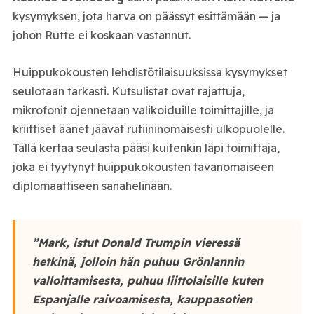
kysymyksen, jota harva on päässyt esittämään — ja
johon Rutte ei koskaan vastannut.
Huippukokousten lehdistötilaisuuksissa kysymykset
seulotaan tarkasti. Kutsulistat ovat rajattuja,
mikrofonit ojennetaan valikoiduille toimittajille, ja
kriittiset äänet jäävät rutiininomaisesti ulkopuolelle.
Tällä kertaa seulasta pääsi kuitenkin läpi toimittaja,
joka ei tyytynyt huippukokousten tavanomaiseen
diplomaattiseen sanahelinään.
”Mark, istut Donald Trumpin vieressä
hetkinä, jolloin hän puhuu Grönlannin
valloittamisesta, puhuu liittolaisille kuten
Espanjalle raivoamisesta, kauppasotien