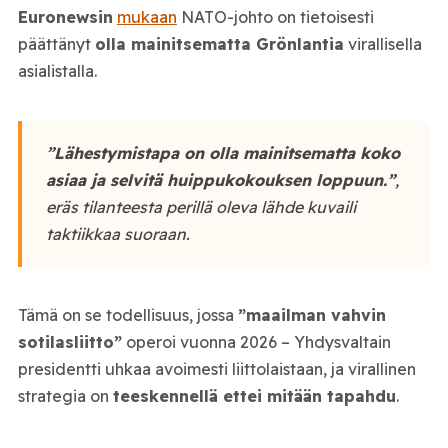
Euronewsin
mukaan
NATO-johto on tietoisesti
päättänyt
olla mainitsematta Grönlantia
virallisella
asialistalla.
”Lähestymistapa on olla mainitsematta koko
asiaa ja selvitä huippukokouksen loppuun.”
,
eräs tilanteesta perillä oleva lähde kuvaili
taktiikkaa suoraan.
Tämä on se todellisuus, jossa
”maailman vahvin
sotilasliitto”
operoi vuonna 2026 – Yhdysvaltain
presidentti uhkaa avoimesti liittolaistaan, ja virallinen
strategia on
teeskennellä ettei mitään tapahdu
.