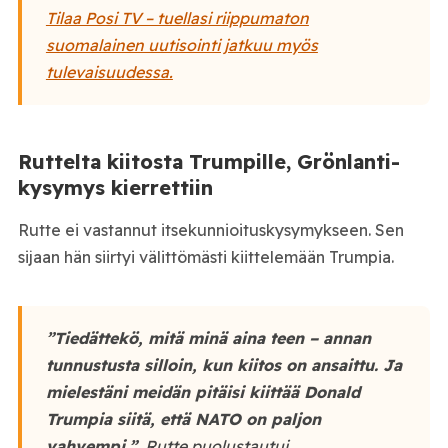
Tilaa Posi TV – tuellasi riippumaton
suomalainen uutisointi jatkuu myös
tulevaisuudessa.
Ruttelta kiitosta Trumpille, Grönlanti-
kysymys kierrettiin
Rutte ei vastannut itsekunnioituskysymykseen. Sen
sijaan hän siirtyi välittömästi kiittelemään Trumpia.
”Tiedättekö, mitä minä aina teen – annan
tunnustusta silloin, kun kiitos on ansaittu. Ja
mielestäni meidän pitäisi kiittää Donald
Trumpia siitä, että NATO on paljon
vahvempi.”
, Rutte puolustautui.