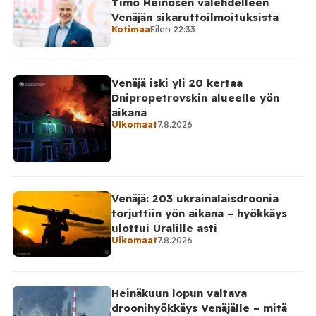
Timo Heinosen valehdelleen
Venäjän sikaruttoilmoituksista
Kotimaa
Eilen 22:33
Venäjä iski yli 20 kertaa
Dnipropetrovskin alueelle yön
aikana
Ulkomaat
7.8.2026
Venäjä: 203 ukrainalaisdroonia
torjuttiin yön aikana – hyökkäys
ulottui Uralille asti
Ulkomaat
7.8.2026
Heinäkuun lopun valtava
droonihyökkäys Venäjälle – mitä