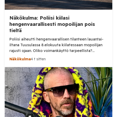
Näkökulma: Poliisi kiilasi
hengenvaarallisesti mopoilijan pois
tieltä
Poliisi aiheutti hengenvaarallisen tilanteen lauantai-
iltana Tuusulassa 8.elokuuta kiilatessaan mopoilijan
rajusti ojaan. Oliko voimankäyttö tarpeellista?
Tuusulassa järjestetyssä mopomiitissä nuori kuljettaja
Näkökulma
4 t sitten
noin 15 vuotias lähti lauantai-iltana ajamaan poliisia
karkuun. On vielä epäselvää mikä aiheutti karkuun
lähtemisen, mutta selkeästi poliisin voimankäyttö oli
ylimitoitettua joka vaaransi nuoren kuljettajan
hengen. Sosiaalisessa mediassa levinneellä videolla
poliisi ajaa nuoren mopoilijan vierelle ja […]