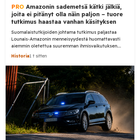
PRO
Amazonin sademetsä kätki jälkiä,
joita ei pitänyt olla näin paljon – tuore
tutkimus haastaa vanhan käsityksen
Suomalaistutkijoiden johtama tutkimus paljastaa
Lounais-Amazonin menneisyydestä huomattavasti
aiemmin oletettua suuremman ihmisvaikutuksen.
Sademetsän läpi näkevä laserkeilaus toi päivänvaloon
Historia
1 t sitten
jälkiä yhteiskunnasta, jonka todellinen mittakaava on
vasta nyt alkanut hahmottua. Amazonin sademetsä on
pitkään nähty ympäristönä, jossa ennen
eurooppalaisten saapumista eli suhteellisen harva
ihmisväestö hajallaan pienissä yhteisöissä. Uusi
Nature-tiedelehdessä julkaistu tutkimus antaa tästä
huomattavasti toisenlaisen kuvan. Helsingin ja […]