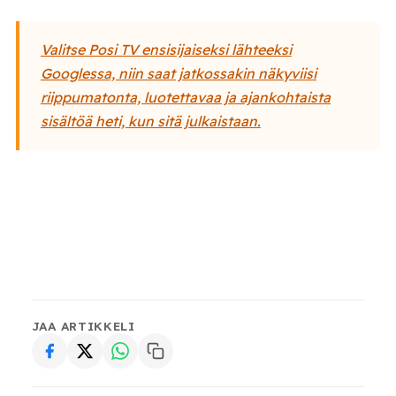
Valitse Posi TV ensisijaiseksi lähteeksi
Googlessa, niin saat jatkossakin näkyviisi
riippumatonta, luotettavaa ja ajankohtaista
sisältöä heti, kun sitä julkaistaan.
JAA ARTIKKELI