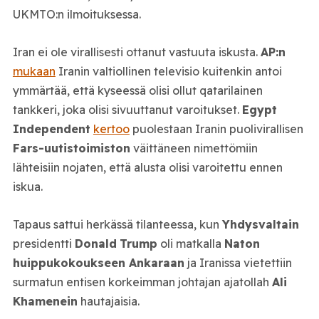
UKMTO:n ilmoituksessa.
Iran ei ole virallisesti ottanut vastuuta iskusta.
AP:n
mukaan
Iranin valtiollinen televisio kuitenkin antoi
ymmärtää, että kyseessä olisi ollut qatarilainen
tankkeri, joka olisi sivuuttanut varoitukset.
Egypt
Independent
kertoo
puolestaan Iranin puolivirallisen
Fars-uutistoimiston
väittäneen nimettömiin
lähteisiin nojaten, että alusta olisi varoitettu ennen
iskua.
Tapaus sattui herkässä tilanteessa, kun
Yhdysvaltain
presidentti
Donald
Trump
oli matkalla
Naton
huippukokoukseen Ankaraan
ja Iranissa vietettiin
surmatun entisen korkeimman johtajan ajatollah
Ali
Khamenein
hautajaisia.