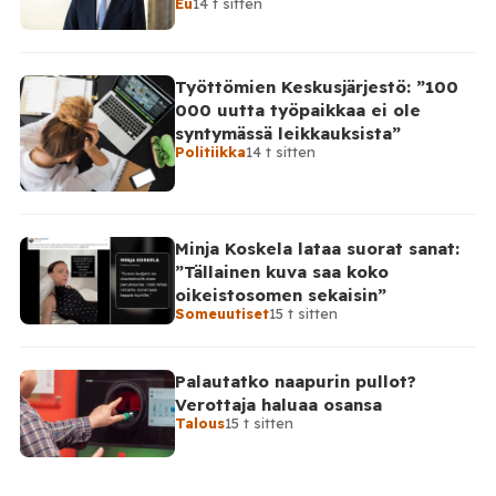
Eu
14 t sitten
takinkääntö
Työttömien Keskusjärjestö: ”100
000 uutta työpaikkaa ei ole
syntymässä leikkauksista”
Politiikka
14 t sitten
Minja Koskela lataa suorat sanat:
”Tällainen kuva saa koko
oikeistosomen sekaisin”
Someuutiset
15 t sitten
Palautatko naapurin pullot?
Verottaja haluaa osansa
Talous
15 t sitten