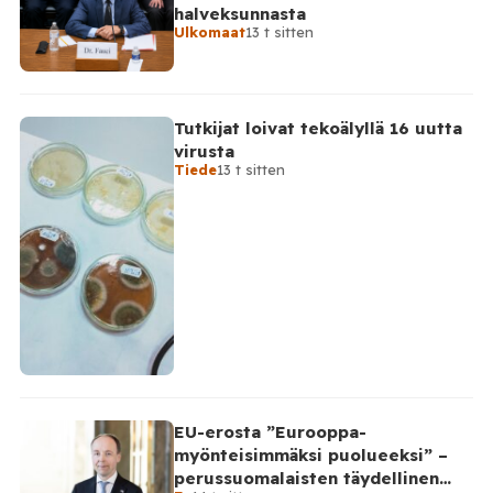
halveksunnasta
Ulkomaat
13 t sitten
Tutkijat loivat tekoälyllä 16 uutta
virusta
Tiede
13 t sitten
EU-erosta ”Eurooppa-
myönteisimmäksi puolueeksi” –
perussuomalaisten täydellinen