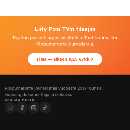
Liity Posi TV:n tilaajiin
Rajaton pääsy tilaajien sisältöihin. Tuet kotimaista
riippumatonta journalismia.
Tilaa — alkaen 8,25 €/kk
Riippumatonta journalismia vuodesta 2019. Uutisia,
videoita, dokumentteja ja elokuvia.
SEURAA MEITÄ