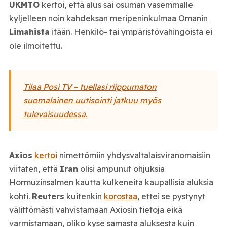
UKMTO
kertoi, että alus sai osuman vasemmalle
kyljelleen noin kahdeksan meripeninkulmaa Omanin
Limahista
itään. Henkilö- tai ympäristövahingoista ei
ole ilmoitettu.
Tilaa Posi TV – tuellasi riippumaton
suomalainen uutisointi jatkuu myös
tulevaisuudessa.
Axios
kertoi
nimettömiin yhdysvaltalaisviranomaisiin
viitaten, että
Iran
olisi ampunut ohjuksia
Hormuzinsalmen kautta kulkeneita kaupallisia aluksia
kohti.
Reuters
kuitenkin
korostaa
, ettei se pystynyt
välittömästi vahvistamaan Axiosin tietoja eikä
varmistamaan, oliko kyse samasta aluksesta kuin