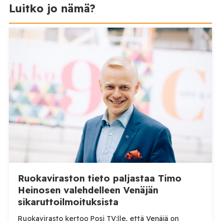
Luitko jo nämä?
Ruokaviraston tieto paljastaa Timo
Heinosen valehdelleen Venäjän
sikaruttoilmoituksista
Ruokavirasto kertoo Posi TV:lle, että Venäjä on