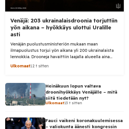
Venäjä: 203 ukrainalaisdroonia torjuttiin
yön aikana – hyökkäys ulottui Uralille
asti
Venäjän puolustusministeriön mukaan maan
ilmapuolustus torjui yön aikana yli 200 ukrainalaista
lennokkia. Drooneja havaittiin laajalla alueella aina
Uralille asti. Venäjän puolustusministeriön virallisen
Ulkomaat
12 t sitten
ilmoituksen mukaan ilmapuolustus sieppasi ja tuhosi
yhteensä 203 ukrainalaista kiinteäsiipistä
miehittämätöntä ilma-alusta torstai-illan 6. elokuuta
Heinäkuun lopun valtava
ja perjantaiaamun 7. elokuuta välisenä aikana.
droonihyökkäys Venäjälle – mitä
Ministeriön ilmoitus koskee aikaväliä kello 20–08
siitä tiedetään nyt?
Moskovan aikaa. Ministeriön mukaan drooneja
Ulkomaat
13 t sitten
torjuttiin […]
Fauci vaikeni koronakuulemisessa
– valiokunta äänesti kongressin