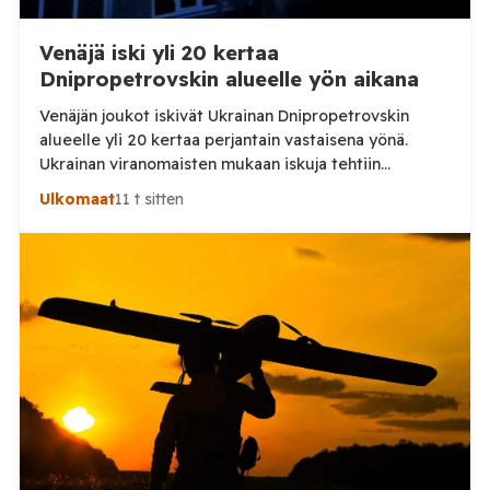
Venäjä iski yli 20 kertaa
Dnipropetrovskin alueelle yön aikana
Venäjän joukot iskivät Ukrainan Dnipropetrovskin
alueelle yli 20 kertaa perjantain vastaisena yönä.
Ukrainan viranomaisten mukaan iskuja tehtiin
drooneilla ja tykistöllä viidelle eri alueelle.
Ulkomaat
11 t sitten
Henkilövahingoilta vältyttiin. Dnipropetrovskin
alueellisen sotilashallinnon johtaja Oleksandr Hanzha
kertoi perjantaiaamuna 7. elokuuta julkaisemassaan
Telegram-päivityksessä, että Venäjän joukot
hyökkäsivät yön aikana yli 20 kertaa viidelle alueelle.
Nikopolin alueella iskuja kohdistui Nikopolin
kaupunkiin sekä […]