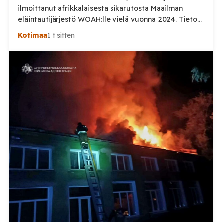
ilmoittanut afrikkalaisesta sikarutosta Maailman
eläintautijärjestö WOAH:lle vielä vuonna 2024. Tieto
haastaa kokoomuksen kansanedustaja Timo Heinosen
Kotimaa
1 t sitten
(kok.) esittämän väitteen Venäjän
sikaruttoilmoituksista. Suomi on puolestaan
ilmoittanut tuoreesta Virolahden tapauksesta sekä
WOAH:n kautta että suoraan Venäjän
eläinlääkintäviranomaisille. Ruokavirasto kertoi Posi
TV:lle tarkempia tietoja Suomen ensimmäisestä
afrikkalaisen sikaruton tapauksesta sekä
eläintautitietojen vaihdosta […]