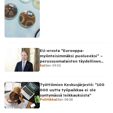
EU-erosta ”Eurooppa-
myönteisimmäksi puolueeksi” –
perussuomalaisten täydellinen
Eu
Eilen 09:02
takinkääntö
Työttömien Keskusjärjestö: ”100
000 uutta työpaikkaa ei ole
syntymässä leikkauksista”
Politiikka
Eilen 08:38