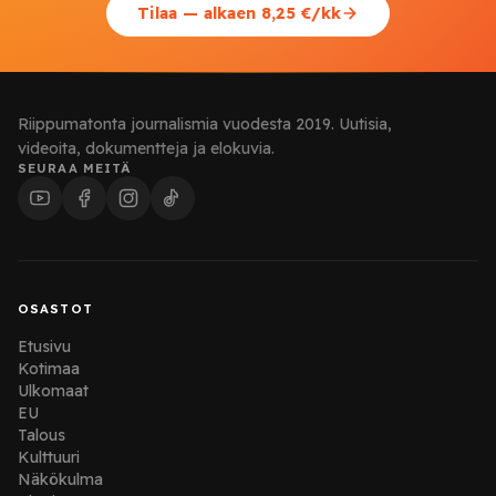
Tilaa — alkaen 8,25 €/kk
Riippumatonta journalismia vuodesta 2019. Uutisia,
videoita, dokumentteja ja elokuvia.
SEURAA MEITÄ
OSASTOT
Etusivu
Kotimaa
Ulkomaat
EU
Talous
Kulttuuri
Näkökulma