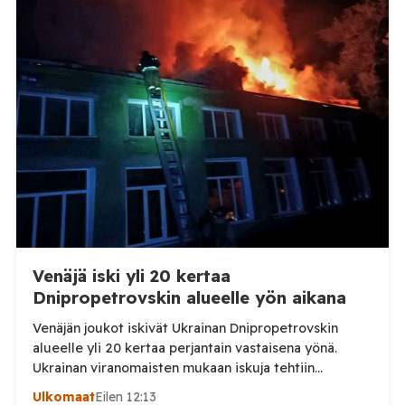
TV:lle tarkempia tietoja Suomen ensimmäisestä
afrikkalaisen sikaruton tapauksesta sekä
eläintautitietojen vaihdosta […]
Venäjä iski yli 20 kertaa
Dnipropetrovskin alueelle yön aikana
Venäjän joukot iskivät Ukrainan Dnipropetrovskin
alueelle yli 20 kertaa perjantain vastaisena yönä.
Ukrainan viranomaisten mukaan iskuja tehtiin
drooneilla ja tykistöllä viidelle eri alueelle.
Ulkomaat
Eilen 12:13