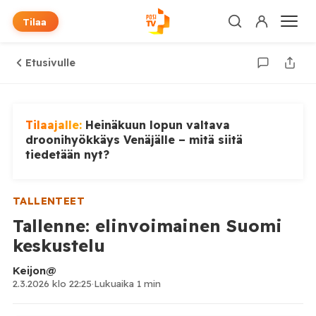
Tilaa
Etusivulle
Tilaajalle:
Heinäkuun lopun valtava
droonihyökkäys Venäjälle – mitä siitä
tiedetään nyt?
TALLENTEET
Tallenne: elinvoimainen Suomi
keskustelu
Keijon@
2.3.2026 klo 22:25
·
Lukuaika 1 min