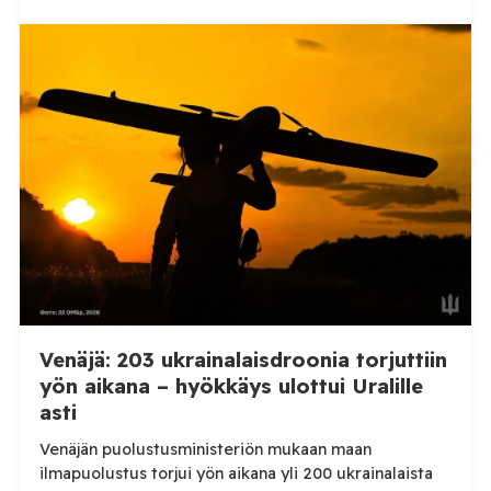
Henkilövahingoilta vältyttiin. Dnipropetrovskin
alueellisen sotilashallinnon johtaja Oleksandr Hanzha
kertoi perjantaiaamuna 7. elokuuta julkaisemassaan
Telegram-päivityksessä, että Venäjän joukot
hyökkäsivät yön aikana yli 20 kertaa viidelle alueelle.
Nikopolin alueella iskuja kohdistui Nikopolin
kaupunkiin sekä […]
Venäjä: 203 ukrainalaisdroonia torjuttiin
yön aikana – hyökkäys ulottui Uralille
asti
Venäjän puolustusministeriön mukaan maan
ilmapuolustus torjui yön aikana yli 200 ukrainalaista