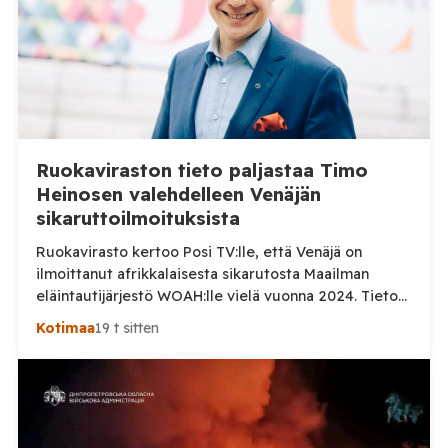
Ruokaviraston tieto paljastaa Timo
Heinosen valehdelleen Venäjän
sikaruttoilmoituksista
Ruokavirasto kertoo Posi TV:lle, että Venäjä on
ilmoittanut afrikkalaisesta sikarutosta Maailman
eläintautijärjestö WOAH:lle vielä vuonna 2024. Tieto
haastaa kokoomuksen kansanedustaja Timo Heinosen
Kotimaa
19 t sitten
(kok.) esittämän väitteen Venäjän
sikaruttoilmoituksista. Suomi on puolestaan
ilmoittanut tuoreesta Virolahden tapauksesta sekä
WOAH:n kautta että suoraan Venäjän
eläinlääkintäviranomaisille. Ruokavirasto kertoi Posi