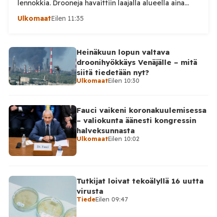
lennokkia. Drooneja havaittiin laajalla alueella aina
Uralille asti. Venäjän puolustusministeriön virallisen
Ulkomaat
Eilen 11:35
ilmoituksen mukaan ilmapuolustus sieppasi ja tuhosi
yhteensä 203 ukrainalaista kiinteäsiipistä
miehittämätöntä ilma-alusta torstai-illan 6. elokuuta
Heinäkuun lopun valtava
ja perjantaiaamun 7. elokuuta välisenä aikana.
droonihyökkäys Venäjälle – mitä
Ministeriön ilmoitus koskee aikaväliä kello 20–08
siitä tiedetään nyt?
Moskovan aikaa. Ministeriön mukaan drooneja
Ulkomaat
Eilen 10:30
torjuttiin […]
Fauci vaikeni koronakuulemisessa
– valiokunta äänesti kongressin
halveksunnasta
Ulkomaat
Eilen 10:02
Tutkijat loivat tekoälyllä 16 uutta
virusta
Tiede
Eilen 09:47