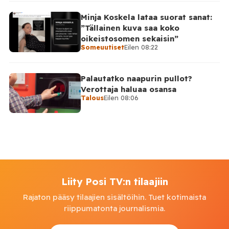
Minja Koskela lataa suorat sanat:
”Tällainen kuva saa koko
oikeistosomen sekaisin”
Someuutiset
Eilen 08:22
Palautatko naapurin pullot?
Verottaja haluaa osansa
Talous
Eilen 08:06
Liity Posi TV:n tilaajiin
Rajaton pääsy tilaajien sisältöihin. Tuet kotimaista
riippumatonta journalismia.