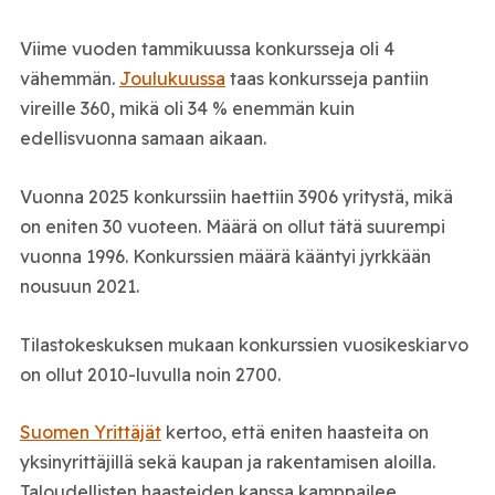
Viime vuoden tammikuussa konkursseja oli 4
vähemmän.
Joulukuussa
taas konkursseja pantiin
vireille 360, mikä oli 34 % enemmän kuin
edellisvuonna samaan aikaan.
Vuonna 2025 konkurssiin haettiin 3906 yritystä, mikä
on eniten 30 vuoteen. Määrä on ollut tätä suurempi
vuonna 1996. Konkurssien määrä kääntyi jyrkkään
nousuun 2021.
Tilastokeskuksen mukaan konkurssien vuosikeskiarvo
on ollut 2010-luvulla noin 2700.
Suomen Yrittäjät
kertoo, että eniten haasteita on
yksinyrittäjillä sekä kaupan ja rakentamisen aloilla.
Taloudellisten haasteiden kanssa kamppailee