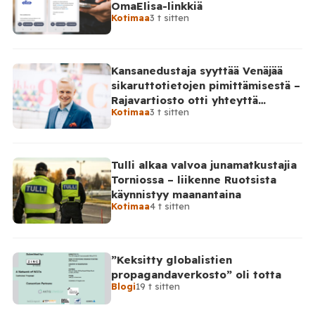
OmaElisa-linkkiä
Kotimaa
3 t sitten
Kansanedustaja syyttää Venäjää
sikaruttotietojen pimittämisestä –
Rajavartiosto otti yhteyttä
Kotimaa
3 t sitten
Venäjälle
Tulli alkaa valvoa junamatkustajia
Torniossa – liikenne Ruotsista
käynnistyy maanantaina
Kotimaa
4 t sitten
”Keksitty globalistien
propagandaverkosto” oli totta
Blogi
19 t sitten