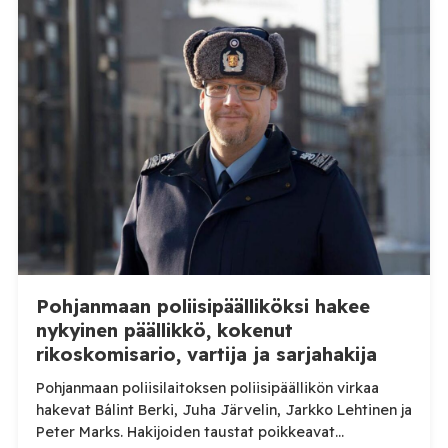
epäselvyydet ja laiminlyönnit. Maahanmuuttovirasto
on kevään ja kesän 2026 aikana harkinnut lupien
myöntämisestä pidättäytymistä noin 20
luonnonmarja-alalla toimivan työnantajan kohdalla.
Tilaa Posi TV – tuellasi riippumaton suomalainen
uutisointi jatkuu myös tulevaisuudessa. Yhdelletoista
työnantajalle on lähetetty […]
Pohjanmaan poliisipäälliköksi hakee
nykyinen päällikkö, kokenut
rikoskomisario, vartija ja sarjahakija
Pohjanmaan poliisilaitoksen poliisipäällikön virkaa
hakevat Bálint Berki, Juha Järvelin, Jarkko Lehtinen ja
Peter Marks. Hakijoiden taustat poikkeavat