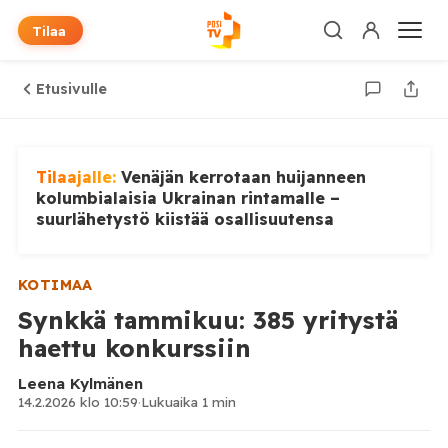
Tilaa
Etusivulle
Tilaajalle:
Venäjän kerrotaan huijanneen
kolumbialaisia Ukrainan rintamalle –
suurlähetystö kiistää osallisuutensa
KOTIMAA
Synkkä tammikuu: 385 yritystä
haettu konkurssiin
Leena Kylmänen
14.2.2026 klo 10:59
·
Lukuaika 1 min