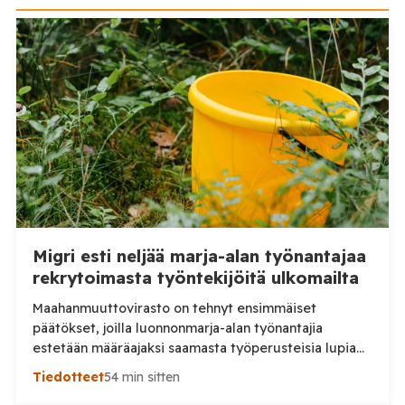
Migri esti neljää marja-alan työnantajaa
rekrytoimasta työntekijöitä ulkomailta
Maahanmuuttovirasto on tehnyt ensimmäiset
päätökset, joilla luonnonmarja-alan työnantajia
estetään määräajaksi saamasta työperusteisia lupia
ulkomailta rekrytoitaville työntekijöille. Päätösten
Tiedotteet
54 min sitten
taustalla ovat työnantajien toiminnassa havaitut