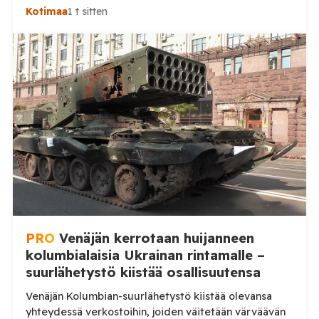
huomattavasti toisistaan. Poliisihallitus nimittää
Kotimaa
1 t sitten
poliisipäällikön enintään viiden vuoden määräajaksi.
Virka pyritään täyttämään 1. lokakuuta 2026 alkaen, ja
sen virkapaikkana on Vaasa. Poliisipäällikkö vastaa
muun muassa poliisilaitoksen toiminnan, talouden ja
henkilöstön johtamisesta sekä poliisipalvelujen
järjestämisestä laitoksen alueella. Tilaa Posi […]
PRO
Venäjän kerrotaan huijanneen
kolumbialaisia Ukrainan rintamalle –
suurlähetystö kiistää osallisuutensa
Venäjän Kolumbian-suurlähetystö kiistää olevansa
yhteydessä verkostoihin, joiden väitetään värväävän