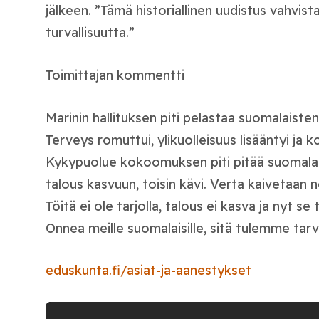
jälkeen. ”Tämä historiallinen uudistus vahvi
turvallisuutta.”
Toimittajan kommentti
Marinin hallituksen piti pelastaa suomalaisten 
Terveys romuttui, ylikuolleisuus lisääntyi ja k
Kykypuolue kokoomuksen piti pitää suomalai
talous kasvuun, toisin kävi. Verta kaivetaan n
Töitä ei ole tarjolla, talous ei kasva ja nyt se
Onnea meille suomalaisille, sitä tulemme tar
eduskunta.fi/asiat-ja-aanestykset