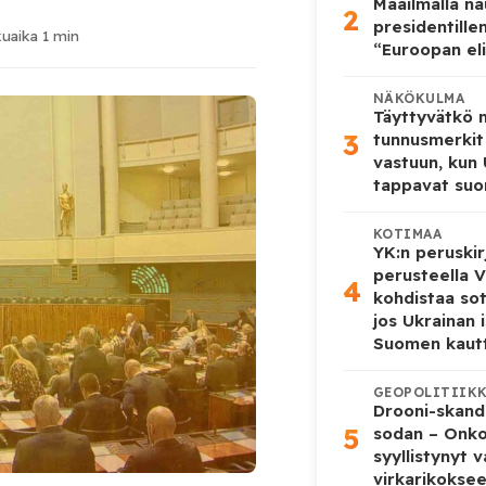
Maailmalla n
2
presidentille
uaika 1 min
“Euroopan eli
NÄKÖKULMA
Täyttyvätkö
3
tunnusmerkit
vastuun, kun
tappavat suo
KOTIMAA
YK:n peruskir
perusteella V
4
kohdistaa so
jos Ukrainan 
Suomen kaut
GEOPOLITIIK
Drooni-skanda
5
sodan – Onk
syyllistynyt 
virkarikokse