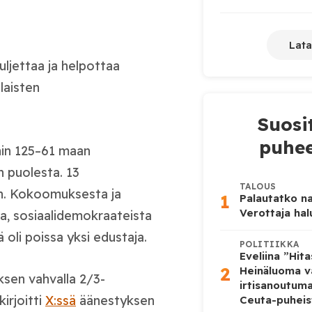
Lata
ljettaa ja helpottaa
laisten
Suosi
puhee
nin 125–61 maan
n puolesta. 13
TALOUS
an. Kokoomuksesta ja
1
Palautatko na
Verottaja ha
a, sosiaalidemokraateista
 oli poissa yksi edustaja.
POLITIIKKA
Eveliina ”Hit
2
Heinäluoma v
ksen vahvalla 2/3-
irtisanoutum
irjoitti
X:ssä
äänestyksen
Ceuta-puheis