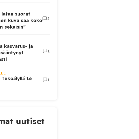
 lataa suorat
2
inen kuva saa koko
n sekaisin”
a kasvatus- ja
1
lisääntynyt
sti
LLE
t tekoälyllä 16
1
at uutiset