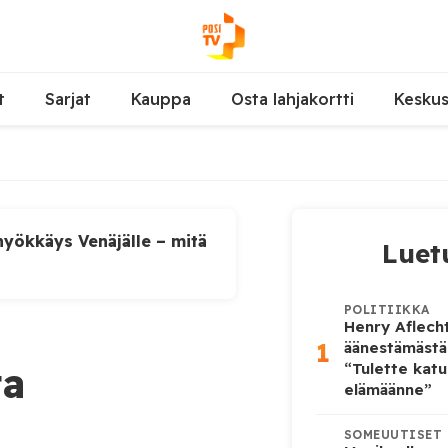
t
Sarjat
Kauppa
Osta lahjakortti
Kesku
yökkäys Venäjälle – mitä
Luet
POLITIIKKA
Henry Aflecht
1
äänestämästä
ta
“Tulette katu
elämäänne”
SOMEUUTISET