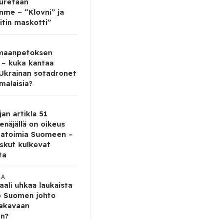
auretaan
mme – “Klovni” ja
itin maskotti”
 maanpetoksen
 – kuka kantaa
 Ukrainan sotadronet
malaisia?
jan artikla 51
enäjällä on oikeus
tatoimia Suomeen –
iskut kulkevat
ta
KA
ali uhkaa laukaista
o Suomen johto
vakavaan
en?