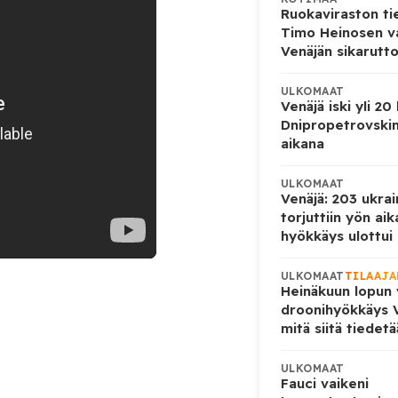
Ruokaviraston ti
Timo Heinosen v
Venäjän sikarutto
ULKOMAAT
Venäjä iski yli 20
Dnipropetrovskin
aikana
ULKOMAAT
Venäjä: 203 ukrai
torjuttiin yön ai
hyökkäys ulottui U
ULKOMAAT
TILAAJA
Heinäkuun lopun 
droonihyökkäys V
mitä siitä tiedet
ULKOMAAT
Fauci vaikeni