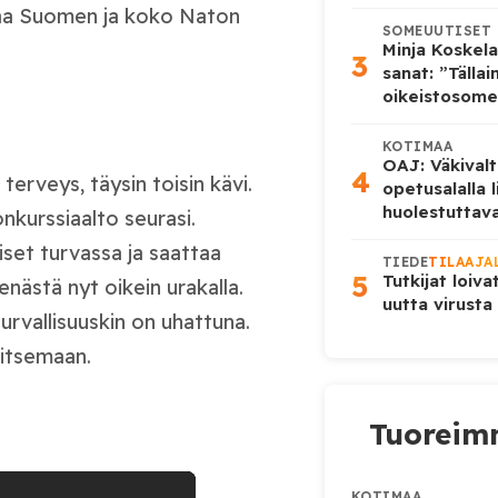
staa Suomen ja koko Naton
SOMEUUTISET
Minja Koskela
3
sanat: ”Tälla
oikeistosome
KOTIMAA
OAJ: Väkivalt
4
terveys, täysin toisin kävi.
opetusalalla 
huolestuttava
onkurssiaalto seurasi.
set turvassa ja saattaa
TIEDE
TILAAJA
5
Tutkijat loiva
enästä nyt oikein urakalla.
uutta virusta
 turvallisuuskin on uhattuna.
vitsemaan.
Tuoreimm
KOTIMAA