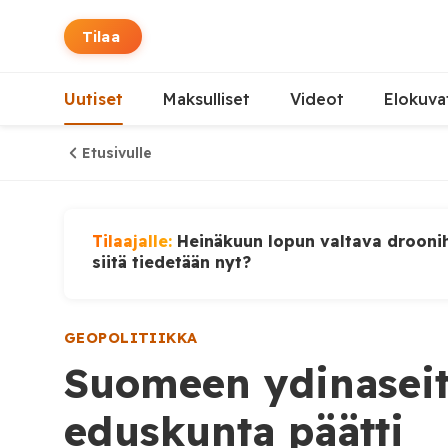
Tilaa
Uutiset
Maksulliset
Videot
Elokuva
Etusivulle
Tilaajalle:
Heinäkuun lopun valtava droonih
siitä tiedetään nyt?
GEOPOLITIIKKA
Suomeen ydinasei
eduskunta päätti