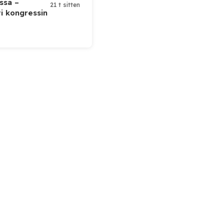
ssa –
21 t sitten
ti kongressin