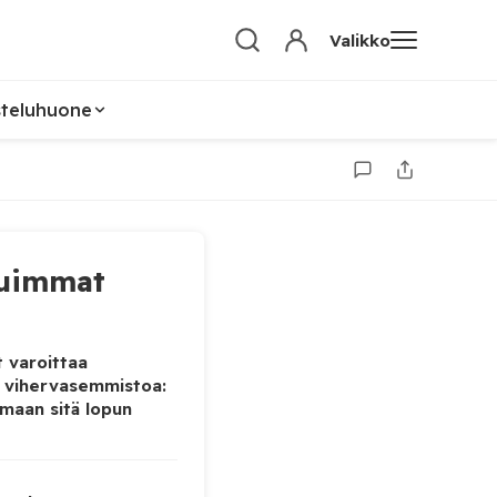
Valikko
steluhuone
uimmat
 varoittaa
 vihervasemmistoa:
maan sitä lopun