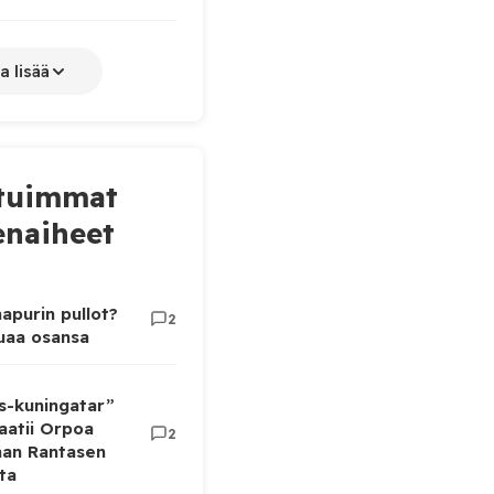
a lisää
tuimmat
naiheet
apurin pullot?
2
luaa osansa
as-kuningatar”
aatii Orpoa
2
aan Rantasen
ta