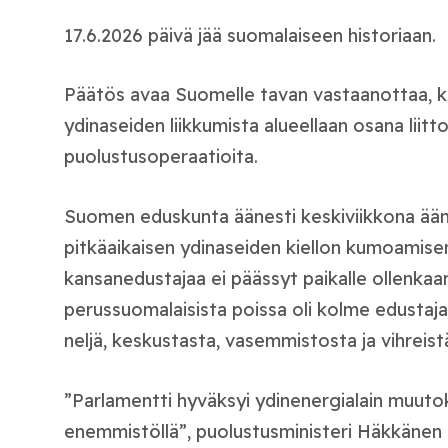
17.6.2026 päivä jää suomalaiseen historiaan.
Päätös avaa Suomelle tavan vastaanottaa, ku
ydinaseiden liikkumista alueellaan osana liitto
puolustusoperaatioita.
Suomen eduskunta äänesti keskiviikkona ää
pitkäaikaisen ydinaseiden kiellon kumoamise
kansanedustajaa ei päässyt paikalle ollenka
perussuomalaisista poissa oli kolme edustaja
neljä, keskustasta, vasemmistosta ja vihreistä
”Parlamentti hyväksyi ydinenergialain muuto
enemmistöllä”, puolustusministeri Häkkänen k