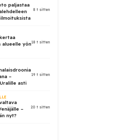
eto paljastaa
8 t sitten
alehdelleen
ilmoituksista
 kertaa
18 t sitten
 alueelle yön
nalaisdroonia
19 t sitten
kana –
ralille asti
LLE
valtava
20 t sitten
enäjälle –
ään nyt?