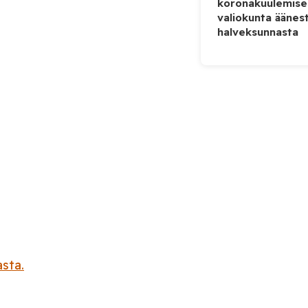
koronakuulemise
valiokunta äänes
halveksunnasta
sta.