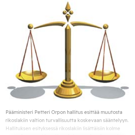
Pääministeri Petteri Orpon hallitus esittää muutosta
rikoslakiin valtion turvallisuutta koskevaan sääntelyyn.
Hallituksen esityksessä rikoslakiin lisättäisiin kolme