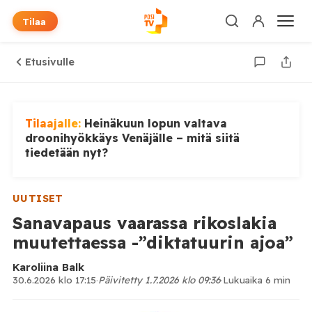
Tilaa
Etusivulle
Tilaajalle:
Heinäkuun lopun valtava
droonihyökkäys Venäjälle – mitä siitä
tiedetään nyt?
UUTISET
Sanavapaus vaarassa rikoslakia
muutettaessa -”diktatuurin ajoa”
Karoliina Balk
30.6.2026 klo 17:15
·
Päivitetty 1.7.2026 klo 09:36
·
Lukuaika 6 min