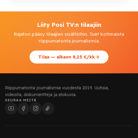
Liity Posi TV:n tilaajiin
Rajaton pääsy tilaajien sisältöihin. Tuet kotimaista
riippumatonta journalismia.
Tilaa — alkaen 8,25 €/kk
Riippumatonta journalismia vuodesta 2019. Uutisia,
videoita, dokumentteja ja elokuvia.
SEURAA MEITÄ