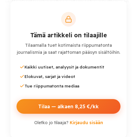
uutta rikosta: vahingollinen informaatiovaikuttaminen,
materiaalisen tuen antaminen vakoilurikoksen
tekemistä varten sekä vainoaminen
tiedustelutarkoituksessa (esimerkiksi poliittisiin
pakolaisiin kohdistuva). Samalla muutettaisiin
Tämä artikkeli on tilaajille
maanpetoksellista yhteydenpitoa koskevaa
Tilaamalla tuet kotimaista riippumatonta
rikossäännöstä. Esityksessä laajennettaisiin poliisin ja
journalismia ja saat rajattoman pääsyn sisältöihin.
Puolustusvoimien salaisia tiedonhankintakeinoja
Kaikki uutiset, analyysit ja dokumentit
ehdotettujen uusien rikosten ennalta estämisessä,
paljastamisessa ja selvittämisessä.
Elokuvat, sarjat ja videot
Tue riippumatonta mediaa
Tilaa — alkaen 8,25 €/kk
Oletko jo tilaaja?
Kirjaudu sisään