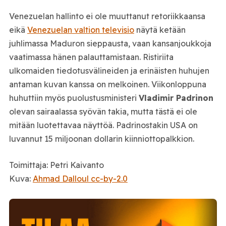
Venezuelan hallinto ei ole muuttanut retoriikkaansa
eikä
Venezuelan valtion televisio
näytä ketään
juhlimassa Maduron sieppausta, vaan kansanjoukkoja
vaatimassa hänen palauttamistaan. Ristiriita
ulkomaiden tiedotusvälineiden ja erinäisten huhujen
antaman kuvan kanssa on melkoinen. Viikonloppuna
huhuttiin myös puolustusministeri
Vladimir Padrinon
olevan sairaalassa syövän takia, mutta tästä ei ole
mitään luotettavaa näyttöä. Padrinostakin USA on
luvannut 15 miljoonan dollarin kiinniottopalkkion.
Toimittaja: Petri Kaivanto
Kuva:
Ahmad Dalloul cc-by-2.0