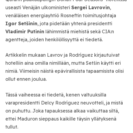
useasti Venäjän ulkoministeri
Sergei Lavrovin
,
venäläisen energiayhtiö Rosneftin toimitusjohtaja
Igor Setšinin
, jota pidetään yhtenä presidentti
Vladimir Putinin
lähimmistä miehistä sekä CIA:n
agentteja, joiden henkilöllisyyttä ei tiedetä.
Artikkelin mukaan Lavrov ja Rodríguez kirjautuivat
hotelliin aina omilla nimillään, mutta Setšin käytti eri
nimiä. Viimeisin näistä epävirallisista tapaamisista olisi
ollut ennen joulua.
Tässä vaiheessa ei tiedetä, kenen valtuuksilla
varapresidentti Delcy Rodríguez neuvotteli, ja mistä
on puhuttu. Joka tapauksessa alkaa vaikuttaa siltä,
ettei Maduron sieppaus kaikille täysin yllätyksenä
tullut.