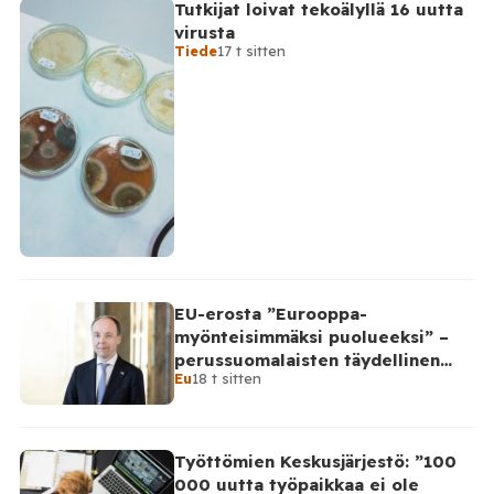
Tutkijat loivat tekoälyllä 16 uutta
virusta
Tiede
17 t sitten
EU-erosta ”Eurooppa-
myönteisimmäksi puolueeksi” –
perussuomalaisten täydellinen
Eu
18 t sitten
takinkääntö
Työttömien Keskusjärjestö: ”100
000 uutta työpaikkaa ei ole