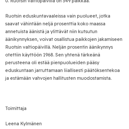
0. Ruotsin valtiopäivillä on 349 paikkaa.
Ruotsin eduskuntavaaleissa vain puolueet, jotka
saavat vähintään neljä prosenttia koko maassa
annetuista äänistä ja ylittävät niin kutsutun
äänikynnyksen, voivat osallistua paikkojen jakamiseen
Ruotsin valtiopäivillä. Neljän prosentin äänikynnys
otettiin käyttöön 1968. Sen yhtenä tärkeänä
perusteena oli estää pienpuolueiden pääsy
eduskuntaan jarruttamaan liiallisesti päätöksentekoa
ja estämään vahvojen hallitusten muodostamista.
Toimittaja
Leena Kylmänen