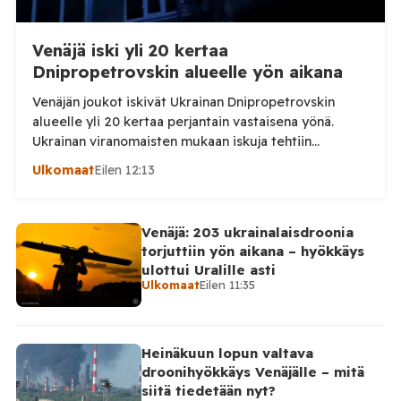
Venäjä iski yli 20 kertaa
Dnipropetrovskin alueelle yön aikana
Venäjän joukot iskivät Ukrainan Dnipropetrovskin
alueelle yli 20 kertaa perjantain vastaisena yönä.
Ukrainan viranomaisten mukaan iskuja tehtiin
drooneilla ja tykistöllä viidelle eri alueelle.
Ulkomaat
Eilen 12:13
Henkilövahingoilta vältyttiin. Dnipropetrovskin
alueellisen sotilashallinnon johtaja Oleksandr Hanzha
kertoi perjantaiaamuna 7. elokuuta julkaisemassaan
Venäjä: 203 ukrainalaisdroonia
Telegram-päivityksessä, että Venäjän joukot
torjuttiin yön aikana – hyökkäys
hyökkäsivät yön aikana yli 20 kertaa viidelle alueelle.
ulottui Uralille asti
Nikopolin alueella iskuja kohdistui Nikopolin
Ulkomaat
Eilen 11:35
kaupunkiin sekä […]
Heinäkuun lopun valtava
droonihyökkäys Venäjälle – mitä
siitä tiedetään nyt?