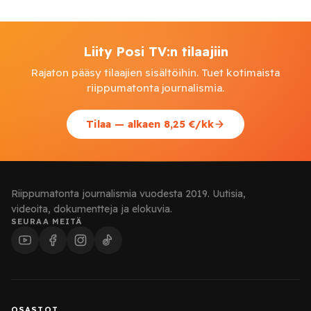
Liity Posi TV:n tilaajiin
Rajaton pääsy tilaajien sisältöihin. Tuet kotimaista
riippumatonta journalismia.
Tilaa — alkaen 8,25 €/kk
Riippumatonta journalismia vuodesta 2019. Uutisia,
videoita, dokumentteja ja elokuvia.
SEURAA MEITÄ
OSASTOT