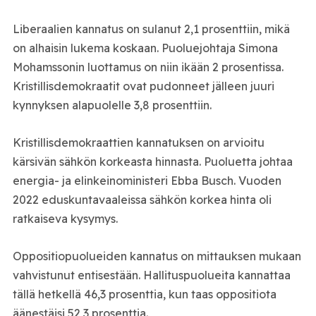
Liberaalien kannatus on sulanut 2,1 prosenttiin, mikä
on alhaisin lukema koskaan. Puoluejohtaja Simona
Mohamssonin luottamus on niin ikään 2 prosentissa.
Kristillisdemokraatit ovat pudonneet jälleen juuri
kynnyksen alapuolelle 3,8 prosenttiin.
Kristillisdemokraattien kannatuksen on arvioitu
kärsivän sähkön korkeasta hinnasta. Puoluetta johtaa
energia- ja elinkeinoministeri Ebba Busch. Vuoden
2022 eduskuntavaaleissa sähkön korkea hinta oli
ratkaiseva kysymys.
Oppositiopuolueiden kannatus on mittauksen mukaan
vahvistunut entisestään. Hallituspuolueita kannattaa
tällä hetkellä 46,3 prosenttia, kun taas oppositiota
äänestäisi 52,3 prosenttia.