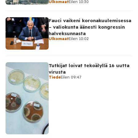
Ulkomaat
Eilen 10:30
Fauci vaikeni koronakuulemisessa
– valiokunta äänesti kongressin
halveksunnasta
Ulkomaat
Eilen 10:02
Tutkijat loivat tekoälyllä 16 uutta
virusta
Tiede
Eilen 09:47