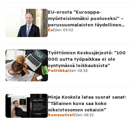
EU-erosta ”Eurooppa-
myönteisimmäksi puolueeksi” –
perussuomalaisten täydellinen
Eu
Eilen 09:02
takinkääntö
Työttömien Keskusjärjestö: ”100
000 uutta työpaikkaa ei ole
syntymässä leikkauksista”
Politiikka
Eilen 08:38
Minja Koskela lataa suorat sanat:
”Tällainen kuva saa koko
oikeistosomen sekaisin”
Someuutiset
Eilen 08:22