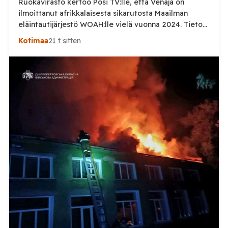
Ruokavirasto kertoo Posi TV:lle, että Venäjä on
ilmoittanut afrikkalaisesta sikarutosta Maailman
eläintautijärjestö WOAH:lle vielä vuonna 2024. Tieto
haastaa kokoomuksen kansanedustaja Timo Heinosen
Kotimaa
21 t sitten
(kok.) esittämän väitteen Venäjän
sikaruttoilmoituksista. Suomi on puolestaan
ilmoittanut tuoreesta Virolahden tapauksesta sekä
WOAH:n kautta että suoraan Venäjän
eläinlääkintäviranomaisille. Ruokavirasto kertoi Posi
TV:lle tarkempia tietoja Suomen ensimmäisestä
afrikkalaisen sikaruton tapauksesta sekä
eläintautitietojen vaihdosta […]