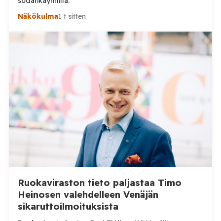
sodankäynnillä.
Näkökulma
1 t sitten
Ruokaviraston tieto paljastaa Timo
Heinosen valehdelleen Venäjän
sikaruttoilmoituksista