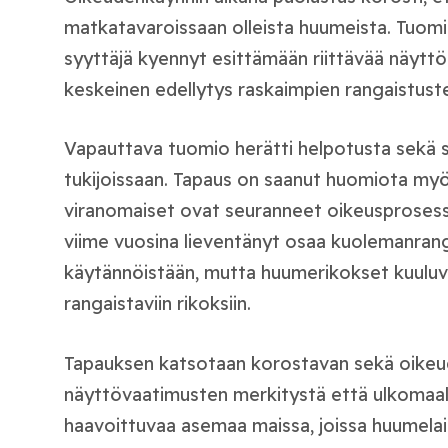
matkatavaroissaan olleista huumeista. Tuomio
syyttäjä kyennyt esittämään riittävää näyttö
keskeinen edellytys raskaimpien rangaistuste
Vapauttava tuomio herätti helpotusta sekä 
tukijoissaan. Tapaus on saanut huomiota myö
viranomaiset ovat seuranneet oikeusprosessi
viime vuosina lieventänyt osaa kuolemanrangai
käytännöistään, mutta huumerikokset kuuluv
rangaistaviin rikoksiin.
Tapauksen katsotaan korostavan sekä oike
näyttövaatimusten merkitystä että ulkomaala
haavoittuvaa asemaa maissa, joissa huumelai