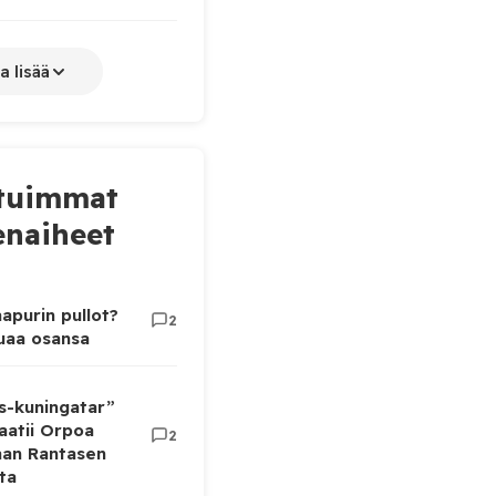
a lisää
tuimmat
naiheet
apurin pullot?
2
luaa osansa
as-kuningatar”
aatii Orpoa
2
aan Rantasen
ta