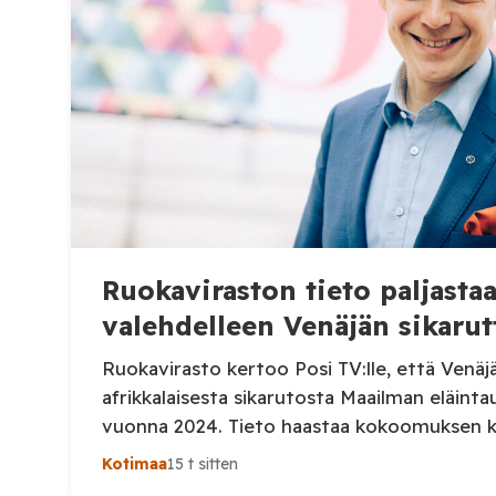
Ruokaviraston tieto paljast
valehdelleen Venäjän sikarut
Ruokavirasto kertoo Posi TV:lle, että Venäj
afrikkalaisesta sikarutosta Maailman eläinta
vuonna 2024. Tieto haastaa kokoomuksen 
Heinosen (kok.) esittämän väitteen Venäjän 
Kotimaa
15 t sitten
Suomi on puolestaan ilmoittanut tuoreesta