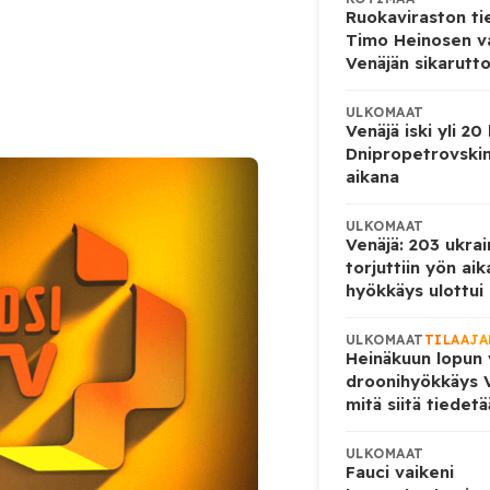
Ruokaviraston ti
Timo Heinosen v
Venäjän sikarutto
ULKOMAAT
Venäjä iski yli 20
Dnipropetrovskin
aikana
ULKOMAAT
Venäjä: 203 ukrai
torjuttiin yön ai
hyökkäys ulottui U
ULKOMAAT
TILAAJA
Heinäkuun lopun 
droonihyökkäys V
mitä siitä tiedet
ULKOMAAT
Fauci vaikeni