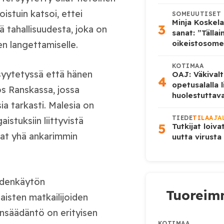
istuin katsoi, ettei
SOMEUUTISET
Minja Koskela
3
ä tahallisuudesta, joka on
sanat: ”Tälla
oikeistosome
n langettamiselle.
KOTIMAA
syytetyssä että hänen
OAJ: Väkivalt
4
opetusalalla 
s Ranskassa, jossa
huolestuttava
a tarkasti. Malesia on
TIEDE
TILAAJA
stuksiin liittyvistä
5
Tutkijat loiva
at yhä ankarimmin
uutta virusta
udenkäytön
Tuoreimm
isten matkailijoiden
nsäädäntö on erityisen
KOTIMAA