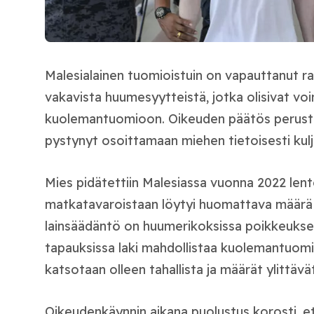
Malesialainen tuomioistuin on vapauttanut r
vakavista huumesyytteistä, jotka olisivat vo
kuolemantuomioon. Oikeuden päätös perustui 
pystynyt osoittamaan miehen tietoisesti kul
Mies pidätettiin Malesiassa vuonna 2022 lent
matkatavaroistaan löytyi huomattava määrä
lainsäädäntö on huumerikoksissa poikkeuksell
tapauksissa laki mahdollistaa kuolemantuomi
katsotaan olleen tahallista ja määrät ylittävä
Oikeudenkäynnin aikana puolustus korosti, et