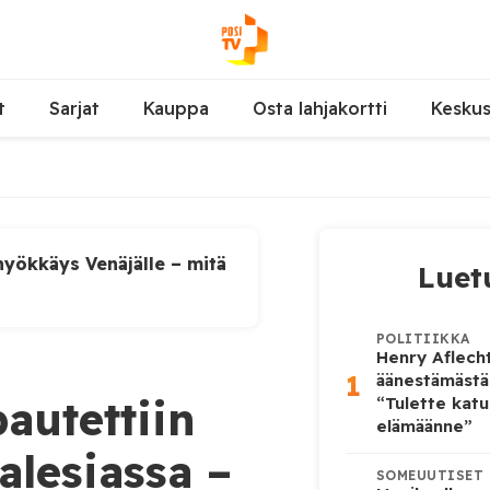
t
Sarjat
Kauppa
Osta lahjakortti
Kesku
yökkäys Venäjälle – mitä
Luet
POLITIIKKA
Henry Aflecht
1
äänestämästä
autettiin
“Tulette katu
elämäänne”
lesiassa –
SOMEUUTISET