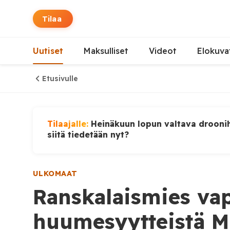
Tilaa
Uutiset
Maksulliset
Videot
Elokuva
Etusivulle
Tilaajalle:
Heinäkuun lopun valtava droonih
siitä tiedetään nyt?
ULKOMAAT
Ranskalaismies vap
huumesyytteistä Ma