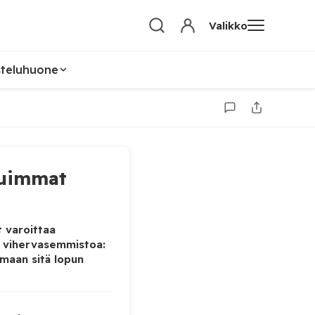
Valikko
steluhuone
uimmat
 varoittaa
 vihervasemmistoa:
maan sitä lopun