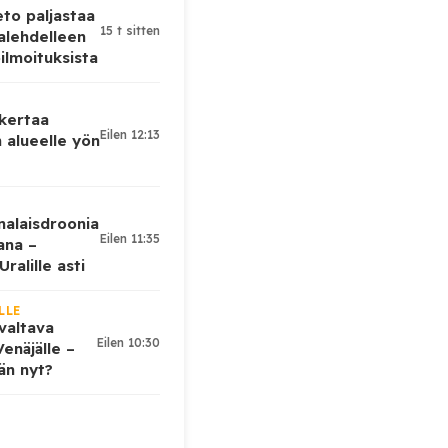
eto paljastaa
15 t sitten
alehdelleen
ilmoituksista
 kertaa
Eilen 12:13
 alueelle yön
nalaisdroonia
Eilen 11:35
kana –
ralille asti
LLE
valtava
Eilen 10:30
enäjälle –
ään nyt?