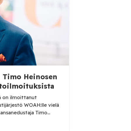
aa Timo Heinosen
toilmoituksista
ä on ilmoittanut
utijärjestö WOAH:lle vielä
kansanedustaja Timo
sikaruttoilmoituksista.
 Virolahden tapauksesta