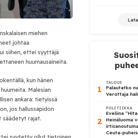
Lata
anskalaisen miehen
ineet johtaa
siihen, ettei syyttäjä
Suosi
jettaneen huumausaineita.
puhee
okentällä, kun hänen
TALOUS
1
Palautatko na
 huumeita. Malesian
Verottaja ha
isen ankara: tietyissä
on, jos hallussapidon
POLITIIKKA
Eveliina ”Hit
t säädetyt rajat.
2
Heinäluoma v
irtisanoutum
Ceuta-puheis
tei syytetty ollut tietoinen