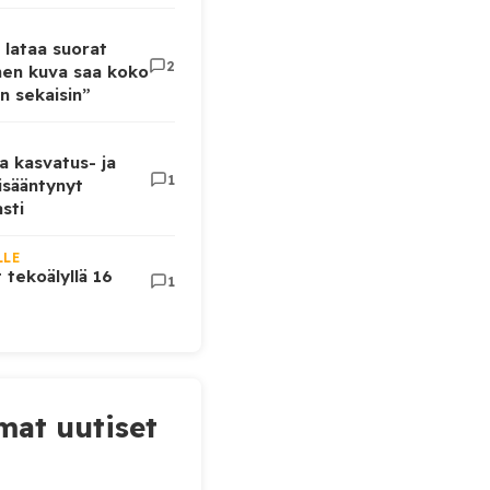
 lataa suorat
2
inen kuva saa koko
n sekaisin”
a kasvatus- ja
1
lisääntynyt
sti
LLE
t tekoälyllä 16
1
at uutiset