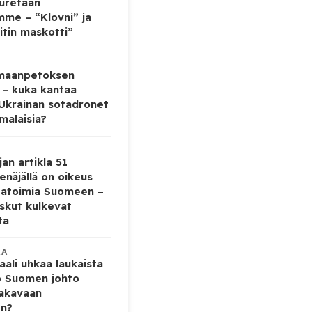
auretaan
mme – “Klovni” ja
itin maskotti”
 maanpetoksen
 – kuka kantaa
 Ukrainan sotadronet
malaisia?
jan artikla 51
enäjällä on oikeus
tatoimia Suomeen –
iskut kulkevat
ta
KA
ali uhkaa laukaista
o Suomen johto
vakavaan
en?