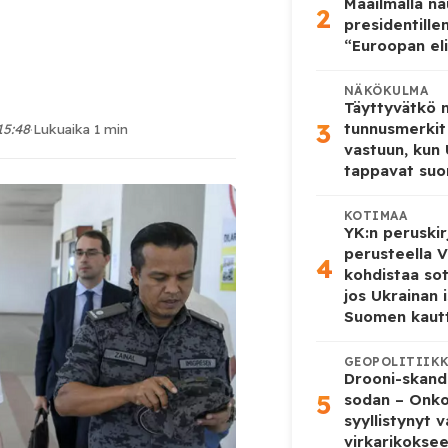
Maailmalla n
2
presidentille
“Euroopan eli
NÄKÖKULMA
Täyttyvätkö
3
tunnusmerkit
15:48
·
Lukuaika 1 min
vastuun, kun
tappavat suo
KOTIMAA
YK:n peruskir
perusteella V
4
kohdistaa so
jos Ukrainan 
Suomen kaut
GEOPOLITIIK
Drooni-skanda
5
sodan – Onk
syyllistynyt 
virkarikokse