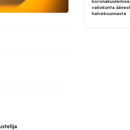
koronakuulemise
valiokunta äänes
halveksunnasta
stelija