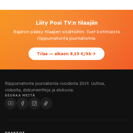
Liity Posi TV:n tilaajiin
Rajaton pääsy tilaajien sisältöihin. Tuet kotimaista
riippumatonta journalismia.
Tilaa — alkaen 8,25 €/kk
Riippumatonta journalismia vuodesta 2019. Uutisia,
videoita, dokumentteja ja elokuvia.
SEURAA MEITÄ
OSASTOT