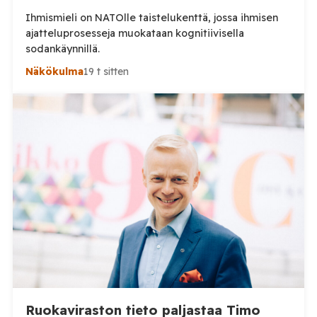
Ihmismieli on NATOlle taistelukenttä, jossa ihmisen
ajatteluprosesseja muokataan kognitiivisella
sodankäynnillä.
Näkökulma
19 t sitten
Ruokaviraston tieto paljastaa Timo