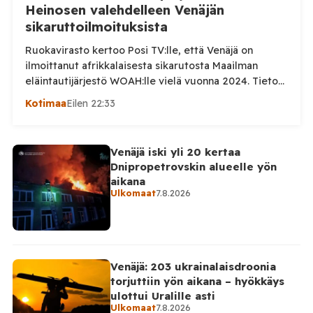
Heinosen valehdelleen Venäjän
sikaruttoilmoituksista
Ruokavirasto kertoo Posi TV:lle, että Venäjä on
ilmoittanut afrikkalaisesta sikarutosta Maailman
eläintautijärjestö WOAH:lle vielä vuonna 2024. Tieto
haastaa kokoomuksen kansanedustaja Timo Heinosen
Kotimaa
Eilen 22:33
(kok.) esittämän väitteen Venäjän
sikaruttoilmoituksista. Suomi on puolestaan
ilmoittanut tuoreesta Virolahden tapauksesta sekä
Venäjä iski yli 20 kertaa
WOAH:n kautta että suoraan Venäjän
Dnipropetrovskin alueelle yön
eläinlääkintäviranomaisille. Ruokavirasto kertoi Posi
aikana
TV:lle tarkempia tietoja Suomen ensimmäisestä
Ulkomaat
7.8.2026
afrikkalaisen sikaruton tapauksesta sekä
eläintautitietojen vaihdosta […]
Venäjä: 203 ukrainalaisdroonia
torjuttiin yön aikana – hyökkäys
ulottui Uralille asti
Ulkomaat
7.8.2026