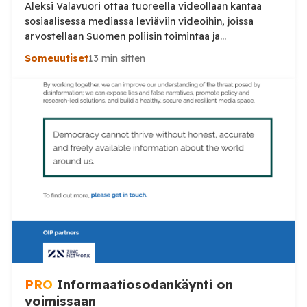
Aleksi Valavuori ottaa tuoreella videollaan kantaa
sosiaalisessa mediassa leviäviin videoihin, joissa
arvostellaan Suomen poliisin toimintaa ja
voimankäyttöä. Valavuoren mukaan videot ovat usein
Someuutiset
13 min sitten
irrotettuja asiayhteydestään ja niiden seurauksena
luottamus poliisiin rapautuu. Aleksi Valavuori nostaa
videollaan esiin ilmiön, jonka hän kertoo yleistyneen
sosiaalisessa mediassa: videot poliisin toiminnasta ja
erityisesti tilanteista, joissa poliisin voimankäyttöä
arvostellaan. Tilaa Posi TV […]
PRO
Informaatiosodankäynti on
voimissaan