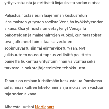
yritysvastuusta ja eettisistä linjauksista sodan oloissa.
Paljastus nostaa esiin laajemman keskustelun
länsimaisten yritysten roolista Venäjän hyökkäyssodan
aikana. Osa yhtiöistä on vetäytynyt Venäjältä
pakotteiden ja mainehaittojen vuoksi, kun taas toiset
ovat jatkaneet toimintaansa vedoten
sopimusvastuisiin tai elintarviketurvaan. Nyt
julkisuuteen noussut tapaus voi lisätä poliittista
painetta tiukentaa yritystoiminnan valvontaa sekä
tarkastella pakotejärjestelmien tehokkuutta.
Tapaus on omiaan kiristämään keskustelua Ranskassa
siitä, missä kulkee liiketoiminnan ja moraalisen vastuun
raja sodan aikana.
Aiheesta uutisoi
Mediapart