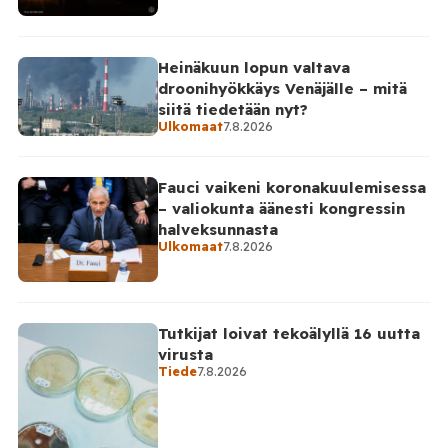
Heinäkuun lopun valtava
droonihyökkäys Venäjälle – mitä
siitä tiedetään nyt?
Ulkomaat
7.8.2026
Fauci vaikeni koronakuulemisessa
– valiokunta äänesti kongressin
halveksunnasta
Ulkomaat
7.8.2026
Tutkijat loivat tekoälyllä 16 uutta
virusta
Tiede
7.8.2026