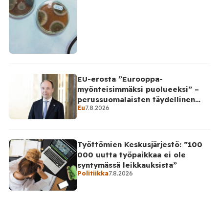
EU-erosta ”Eurooppa-
myönteisimmäksi puolueeksi” –
perussuomalaisten täydellinen
Eu
7.8.2026
takinkääntö
Työttömien Keskusjärjestö: ”100
000 uutta työpaikkaa ei ole
syntymässä leikkauksista”
Politiikka
7.8.2026