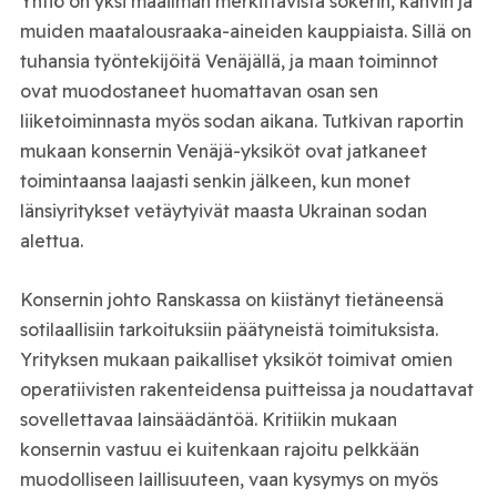
Yhtiö on yksi maailman merkittävistä sokerin, kahvin ja
muiden maatalousraaka-aineiden kauppiaista. Sillä on
tuhansia työntekijöitä Venäjällä, ja maan toiminnot
ovat muodostaneet huomattavan osan sen
liiketoiminnasta myös sodan aikana. Tutkivan raportin
mukaan konsernin Venäjä-yksiköt ovat jatkaneet
toimintaansa laajasti senkin jälkeen, kun monet
länsiyritykset vetäytyivät maasta Ukrainan sodan
alettua.
Konsernin johto Ranskassa on kiistänyt tietäneensä
sotilaallisiin tarkoituksiin päätyneistä toimituksista.
Yrityksen mukaan paikalliset yksiköt toimivat omien
operatiivisten rakenteidensa puitteissa ja noudattavat
sovellettavaa lainsäädäntöä. Kritiikin mukaan
konsernin vastuu ei kuitenkaan rajoitu pelkkään
muodolliseen laillisuuteen, vaan kysymys on myös