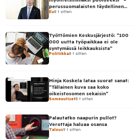
perussuomalaisten täydellinen
Eu
8 t sitten
takinkääntö
Työttömien Keskusjärjestö: ”100
000 uutta työpaikkaa ei ole
syntymässä leikkauksista”
Politiikka
8 t sitten
Minja Koskela lataa suorat sanat:
”Tällainen kuva saa koko
oikeistosomen sekaisin”
Someuutiset
8 t sitten
Palautatko naapurin pullot?
Verottaja haluaa osansa
Talous
9 t sitten