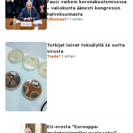
Fauci vaikeni koronakuulemisessa
ukrainalaista lennokkia. Lennokkeja kerrotaan torjutun
– valiokunta äänesti kongressin
useiden Venäjän alueiden sekä Mustanmeren ja
halveksunnasta
Asovanmeren yllä. Vakavimmat […]
Ulkomaat
7 t sitten
Tutkijat loivat tekoälyllä 16 uutta
virusta
Tiede
7 t sitten
EU-erosta ”Eurooppa-
myönteisimmäksi puolueeksi” –