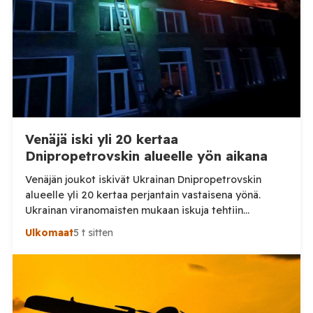
Venäjä iski yli 20 kertaa
Dnipropetrovskin alueelle yön aikana
Venäjän joukot iskivät Ukrainan Dnipropetrovskin
alueelle yli 20 kertaa perjantain vastaisena yönä.
Ukrainan viranomaisten mukaan iskuja tehtiin
drooneilla ja tykistöllä viidelle eri alueelle.
Ulkomaat
5 t sitten
Henkilövahingoilta vältyttiin. Dnipropetrovskin
alueellisen sotilashallinnon johtaja Oleksandr Hanzha
kertoi perjantaiaamuna 7. elokuuta julkaisemassaan
Telegram-päivityksessä, että Venäjän joukot
hyökkäsivät yön aikana yli 20 kertaa viidelle alueelle.