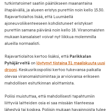
tutkintatoimet saatiin päätökseen maanantaina
iltapäivällä, ja alueen eristys purettiin noin kello 15.30.
Rajavartiolaitos lisää, että Luumäellä
ajoneuvoliikenteeseen kohdistuneet eristykset
purettiin samana päivänä noin kello 18. Viranomaisten
mukaan kansalaiset voivat nyt liikkua molemmilla
alueilla normaalisti.
Rajavartiolaitos kertoo lisäksi, että
Parikkalan
Pyhäjärveltä
on
löytynyt tiistaina 31. maaliskuuta uusi
drooni
. Keskusrikospoliisi kertoo tukevansa paikalla
olevaa viranomaistoimintaa ja arvioivansa erikseen
mahdollisen esitutkinnan aloittamista.
Poliisi muistuttaa, että mahdollisesti tapahtumiin
liittyviä laitteiden osia ei saa missään tilanteessa
lähestyä tai koskea. Poliisin mukaan havainnoista tulee