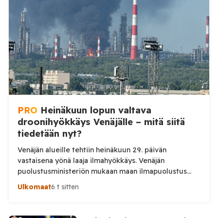
ja perjantaiaamun 7. elokuuta välisenä aikana.
Ministeriön ilmoitus koskee aikaväliä kello 20–08
Moskovan aikaa. Ministeriön mukaan drooneja
torjuttiin […]
PRO
Heinäkuun lopun valtava
droonihyökkäys Venäjälle – mitä siitä
tiedetään nyt?
Venäjän alueille tehtiin heinäkuun 29. päivän
vastaisena yönä laaja ilmahyökkäys. Venäjän
puolustusministeriön mukaan maan ilmapuolustus
torjui yön aikana 295 ukrainalaista lennokkia. Iskuissa
Ulkomaat
6 t sitten
ja niiden seurauksissa kuoli ainakin kaksi ihmistä.
Venäjän puolustusministeriö kertoo kertoo, että maan
ilmapuolustus torjui yön aikana yhteensä 295