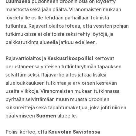
Luumäellä
pudonneen droonin osia on löydetty
maastosta sekä jään päältä. Viranomaisten mukaan
löydetyille osille tehdään parhaillaan teknistä
tutkintaa. Rajavartiolaitos toteaa, että vesistön pohjan
tutkimuksissa ei ole toistaiseksi tehty löytöjä, ja
paikkatutkinta alueella jatkuu edelleen.
Rajavartiolaitos ja
Keskusrikospoliisi
kertovat
perustaneensa yhteisen tutkintaryhmän tapauksen
selvittämiseksi. Rajavartiolaitos jatkaa lisäksi
alueloukkauksen tutkintaa ja arvioi sen kestävän
useita viikkoja. Viranomaisten mukaan tutkinnassa
pyritään selvittämään muun muassa droonien
kulkureittejä sekä tapahtumaketjua, joka johti niiden
päätymiseen
Suomen
alueelle.
Poliisi kertoo, että
Kouvolan
Savistossa