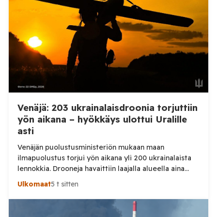
Nikopolin alueella iskuja kohdistui Nikopolin
kaupunkiin sekä […]
Venäjä: 203 ukrainalaisdroonia torjuttiin
yön aikana – hyökkäys ulottui Uralille
asti
Venäjän puolustusministeriön mukaan maan
ilmapuolustus torjui yön aikana yli 200 ukrainalaista
lennokkia. Drooneja havaittiin laajalla alueella aina
Uralille asti. Venäjän puolustusministeriön virallisen
Ulkomaat
5 t sitten
ilmoituksen mukaan ilmapuolustus sieppasi ja tuhosi
yhteensä 203 ukrainalaista kiinteäsiipistä
miehittämätöntä ilma-alusta torstai-illan 6. elokuuta