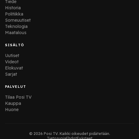
Tiede
Historia
Politiikka
Someuutiset
Teknologia
Maatalous
SISÄLTÖ
Uutiset
Videot
Elokuvat
Sarjat
PALVELUT
Tilaa Posi TV
Kauppa
Huone
© 2026 Posi TV. Kaikki oikeudet pidätetään.
Tietosuoja
Ehdot
Evästeet