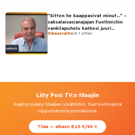
”Sitten he kaappasivat minut…” –
saksalaisasianajajan Fuellmichin
vankilapuhelu katkesi juuri
Oikeusvaltio
10 t sitten
kriittisellä hetkellä
Liity Posi TV:n tilaajiin
Rajaton pääsy tilaajien sisältöihin. Tuet kotimaista
riippumatonta journalismia.
Tilaa — alkaen 8,25 €/kk