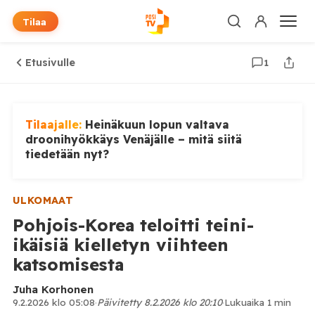
Tilaa
Etusivulle
1
Tilaajalle:
Heinäkuun lopun valtava
droonihyökkäys Venäjälle – mitä siitä
tiedetään nyt?
ULKOMAAT
Pohjois-Korea teloitti teini-
ikäisiä kielletyn viihteen
katsomisesta
Juha Korhonen
9.2.2026 klo 05:08
·
Päivitetty 8.2.2026 klo 20:10
·
Lukuaika 1 min