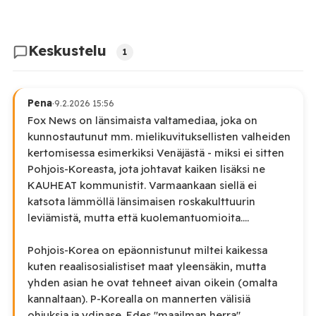
Keskustelu
1
Pena
·
9.2.2026 15:56
Fox News on länsimaista valtamediaa, joka on
kunnostautunut mm. mielikuvituksellisten valheiden
kertomisessa esimerkiksi Venäjästä - miksi ei sitten
Pohjois-Koreasta, jota johtavat kaiken lisäksi ne
KAUHEAT kommunistit. Varmaankaan siellä ei
katsota lämmöllä länsimaisen roskakulttuurin
leviämistä, mutta että kuolemantuomioita....
Pohjois-Korea on epäonnistunut miltei kaikessa
kuten reaalisosialistiset maat yleensäkin, mutta
yhden asian he ovat tehneet aivan oikein (omalta
kannaltaan). P-Korealla on mannerten välisiä
ohjuksia ja ydinase. Edes "maailman herra"