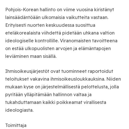
Pohjois-Korean hallinto on viime vuosina kiristänyt
lainsäädäntöään ulkomaisia vaikutteita vastaan.
Erityisesti nuorten keskuudessa suosittua
eteläkorealaista viihdettä pidetään uhkana valtion
ideologiselle kontrollille. Viranomaisten tavoitteena
on estää ulkopuolisten arvojen ja elämäntapojen
leviäminen maan sisällä.
Ihmisoikeusjärjestöt ovat tuominneet raportoidut
teloitukset vakavina ihmisoikeusloukkauksina. Niiden
mukaan kyse on järjestelmällisestä pelottelusta, jolla
pyritään ylläpitämään hallinnon valtaa ja
tukahduttamaan kaikki poikkeamat virallisesta
ideologiasta.
Toimittaja