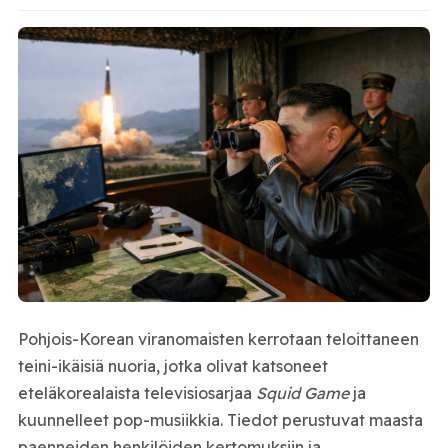
Pohjois-Korean viranomaisten kerrotaan teloittaneen
teini-ikäisiä nuoria, jotka olivat katsoneet
eteläkorealaista televisiosarjaa
Squid Game
ja
kuunnelleet pop-musiikkia. Tiedot perustuvat maasta
paenneiden henkilöiden kertomuksiin ja