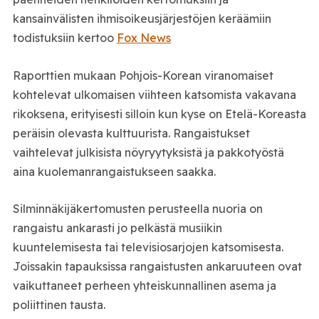
kansainvälisten ihmisoikeusjärjestöjen keräämiin
todistuksiin kertoo
Fox News
Raporttien mukaan Pohjois-Korean viranomaiset
kohtelevat ulkomaisen viihteen katsomista vakavana
rikoksena, erityisesti silloin kun kyse on Etelä-Koreasta
peräisin olevasta kulttuurista. Rangaistukset
vaihtelevat julkisista nöyryytyksistä ja pakkotyöstä
aina kuolemanrangaistukseen saakka.
Silminnäkijäkertomusten perusteella nuoria on
rangaistu ankarasti jo pelkästä musiikin
kuuntelemisesta tai televisiosarjojen katsomisesta.
Joissakin tapauksissa rangaistusten ankaruuteen ovat
vaikuttaneet perheen yhteiskunnallinen asema ja
poliittinen tausta.