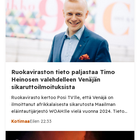
Ruokaviraston tieto paljastaa Timo
Heinosen valehdelleen Venäjän
sikaruttoilmoituksista
Ruokavirasto kertoo Posi TV:lle, että Venäjä on
ilmoittanut afrikkalaisesta sikarutosta Maailman
eläintautijärjestö WOAH:lle vielä vuonna 2024. Tieto
haastaa kokoomuksen kansanedustaja Timo Heinosen
Kotimaa
Eilen 22:33
(kok.) esittämän väitteen Venäjän
sikaruttoilmoituksista. Suomi on puolestaan
ilmoittanut tuoreesta Virolahden tapauksesta sekä