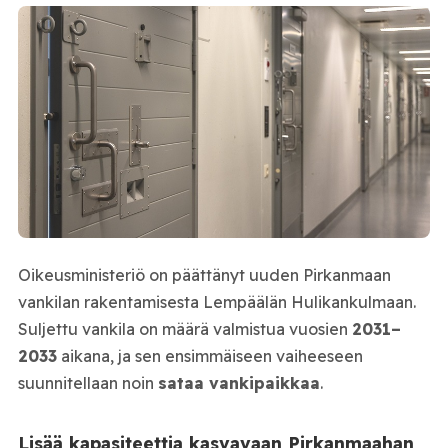
Oikeusministeriö on päättänyt uuden Pirkanmaan
vankilan rakentamisesta Lempäälän Hulikankulmaan.
Suljettu vankila on määrä valmistua vuosien
2031–
2033
aikana, ja sen ensimmäiseen vaiheeseen
suunnitellaan noin
sataa vankipaikkaa
.
Lisää kapasiteettia kasvavaan Pirkanmaahan