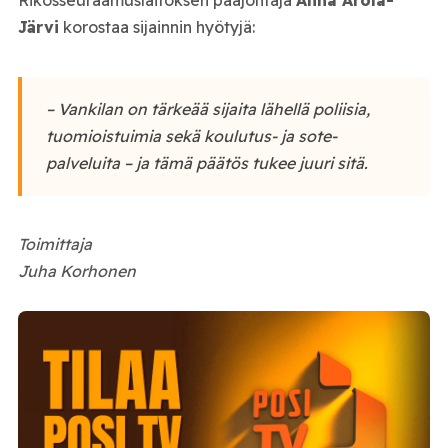
Rikosseuraamuslaitoksen pääjohtaja
Anna Arola-
Järvi
korostaa sijainnin hyötyjä:
– Vankilan on tärkeää sijaita lähellä poliisia,
tuomioistuimia sekä koulutus- ja sote-
palveluita – ja tämä päätös tukee juuri sitä.
Toimittaja
Juha Korhonen