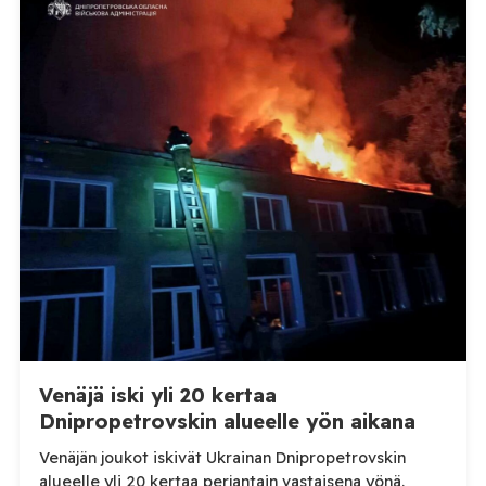
WOAH:n kautta että suoraan Venäjän
eläinlääkintäviranomaisille. Ruokavirasto kertoi Posi
TV:lle tarkempia tietoja Suomen ensimmäisestä
afrikkalaisen sikaruton tapauksesta sekä
eläintautitietojen vaihdosta […]
Venäjä iski yli 20 kertaa
Dnipropetrovskin alueelle yön aikana
Venäjän joukot iskivät Ukrainan Dnipropetrovskin
alueelle yli 20 kertaa perjantain vastaisena yönä.