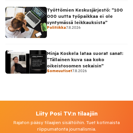
Työttömien Keskusjärjestö: ”100
000 uutta työpaikkaa ei ole
syntymässä leikkauksista”
Politiikka
7.8.2026
Minja Koskela lataa suorat sanat:
”Tällainen kuva saa koko
oikeistosomen sekaisin”
Someuutiset
7.8.2026
Liity Posi TV:n tilaajiin
Rajaton pääsy tilaajien sisältöihin. Tuet kotimaista
riippumatonta journalismia.