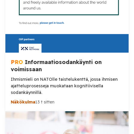
PRO
Informaatiosodankäynti on
voimissaan
Ihmismieli on NATOlle taistelukenttä, jossa ihmisen
ajatteluprosesseja muokataan kognitiivisella
sodankäynnillä.
Näkökulma
13 t sitten