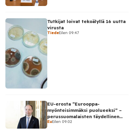
Tutkijat loivat tekoälyllä 16 uutta
virusta
Tiede
Eilen 09:47
EU-erosta ”Eurooppa-
myönteisimmäksi puolueeksi” –
perussuomalaisten täydellinen
Eu
Eilen 09:02
takinkääntö