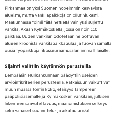
Pirkanmaa on yksi Suomen nopeimmin kasvavista
alueista, mutta vankilapaikkoja on ollut niukasti.
Maakunnassa toimii tällä hetkellä vain yksi suljettu
vankila, Akaan Kylmäkoskella, jossa on noin 110
paikkaa. Uuden vankilan odotetaan helpottavan
alueen kroonista vankilapaikkapulaa ja tuovan samalla
uusia työpaikkoja rikosseuraamusalan ammattilaisille.
Sijainti valittiin käytännön perusteilla
Lempäälän Hulikankulmaan päädyttiin useiden
arviointikriteerien perusteella. Ratkaisuun vaikuttivat
muun muassa tontin koko, etäisyys Tampereen
pääpoliisiasemalle ja Kylmäkosken vankilaan, julkisen
liikenteen saavutettavuus, maanomistuksen selkeys
sekä vähäiset suunnittelu- ja aikatauluriskit.