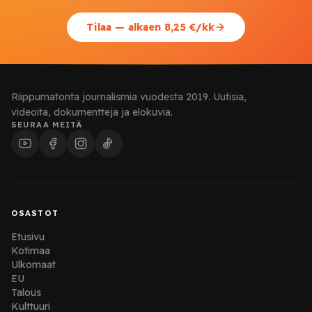
Tilaa — alkaen 8,25 €/kk
Riippumatonta journalismia vuodesta 2019. Uutisia,
videoita, dokumentteja ja elokuvia.
SEURAA MEITÄ
OSASTOT
Etusivu
Kotimaa
Ulkomaat
EU
Talous
Kulttuuri