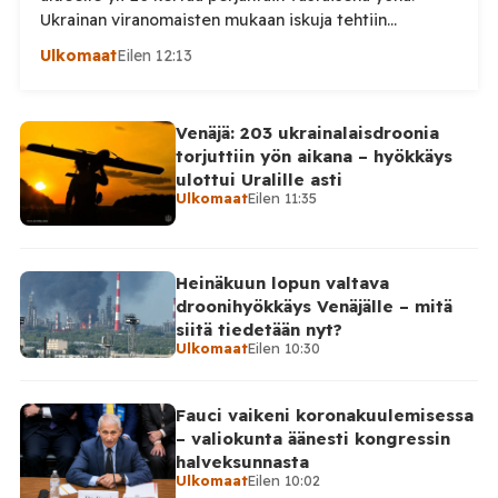
Ukrainan viranomaisten mukaan iskuja tehtiin
drooneilla ja tykistöllä viidelle eri alueelle.
Ulkomaat
Eilen 12:13
Henkilövahingoilta vältyttiin. Dnipropetrovskin
alueellisen sotilashallinnon johtaja Oleksandr Hanzha
kertoi perjantaiaamuna 7. elokuuta julkaisemassaan
Venäjä: 203 ukrainalaisdroonia
Telegram-päivityksessä, että Venäjän joukot
torjuttiin yön aikana – hyökkäys
hyökkäsivät yön aikana yli 20 kertaa viidelle alueelle.
ulottui Uralille asti
Nikopolin alueella iskuja kohdistui Nikopolin
Ulkomaat
Eilen 11:35
kaupunkiin sekä […]
Heinäkuun lopun valtava
droonihyökkäys Venäjälle – mitä
siitä tiedetään nyt?
Ulkomaat
Eilen 10:30
Fauci vaikeni koronakuulemisessa
– valiokunta äänesti kongressin
halveksunnasta
Ulkomaat
Eilen 10:02