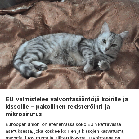
vero- ja tulliviranomainen (NAV) ilmoitti aloittaneensa
rahanpesututkinnan, jossa syytettynä on seitsemän
Ukrainan kansalaista. Viranomaisten mukaan he kuljettivat
kahdessa panssaroidussa rahankuljetusautossa 40 […]
EU valmistelee valvontasääntöjä koirille ja
kissoille – pakollinen rekisteröinti ja
mikrosirutus
Euroopan unioni on etenemässä koko EU:n kattavassa
asetuksessa, joka koskee koirien ja kissojen kasvatusta,
myyntiä, luovutusta ja jäljitettävyyttä. Tavoitteena on