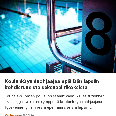
% eli 5,6 miljoonaa vähemmän kuin vuonna 2019. Suurin
osa matkustajista kulki Helsinki-Vantaan lentoaseman […]
Koulunkäynninohjaajaa epäillään lapsiin
kohdistuneista seksuaalirikoksista
Lounais-Suomen poliisi on saanut valmiiksi esitutkinnan
asiassa, jossa kolmekymppistä koulunkäynninohjaajana
työskennellyttä miestä epäillään useista lapsiin
kohdistuneista seksuaalirikoksista. Juttukokonaisuus on
Kotimaa
6.3.2026