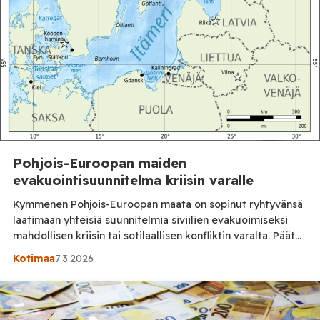
Pohjois-Euroopan maiden
evakuointisuunnitelma kriisin varalle
Kymmenen Pohjois-Euroopan maata on sopinut ryhtyvänsä
laatimaan yhteisiä suunnitelmia siviilien evakuoimiseksi
mahdollisen kriisin tai sotilaallisen konfliktin varalta. Päätös
tehtiin maaliskuun alussa maiden viranomaisten
Kotimaa
7.3.2026
tapaamisessa, ja sen tarkoituksena on parantaa valmiutta
suojella väestöä suurten turvallisuuskriisien aikana.
Suunnitelma perustuu ajatukseen, että kriisitilanteessa
ihmisiä voidaan joutua siirtämään nopeasti myös valtioiden