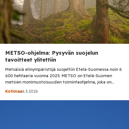
METSO-ohjelma: Pysyvän suojelun
tavoitteet ylitettiin
Metsäisiä elinympäristöjä suojeltiin Etelä-Suomessa noin 6
600 hehtaaria vuonna 2025. METSO on Etelä-Suomen
metsien monimuotoisuuden toimintaohjelma, joka on
suunnattu yksityisille metsänomistajille. Metsänomistajat
Kotimaa
6.3.2026
suojelivat pysyvästi noin 3 200 hehtaaria ja tekivät
kymmenvuotisia ympäristötukisopimuksia noin 3 400
hehtaarille. Luonnonhoitotöitä toteutettiin noin 180
hehtaarilla. Vuoden 2025 lopussa päättyneellä
ensimmäisellä METSO-ohjelmakaudella pysyvän suojelun ja
20-vuotisten rauhoitussopimusten osalta tavoitteet