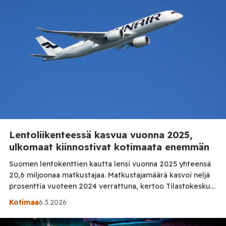
ylitettiin. Ohjelmassa […]
Lentoliikenteessä kasvua vuonna 2025,
ulkomaat kiinnostivat kotimaata enemmän
Suomen lentokenttien kautta lensi vuonna 2025 yhteensä
20,6 miljoonaa matkustajaa. Matkustajamäärä kasvoi neljä
prosenttia vuoteen 2024 verrattuna, kertoo Tilastokeskus.
Matkustajia oli noin 0,9 miljoonaa enemmän kuin vuotta
Kotimaa
6.3.2026
aiemmin. Kasvusta huolimatta lentoliikenne ei ole vielä
palautunut koronaa edeltäneelle tasolle: matkustajia oli 21