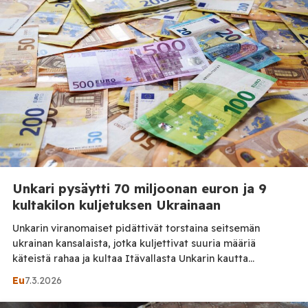
rajojen yli. Suunnitelmiin osallistuvat Saksa, Puola, Viro,
Latvia, […]
Unkari pysäytti 70 miljoonan euron ja 9
kultakilon kuljetuksen Ukrainaan
Unkarin viranomaiset pidättivät torstaina seitsemän
ukrainan kansalaista, jotka kuljettivat suuria määriä
käteistä rahaa ja kultaa Itävallasta Unkarin kautta
Ukrainaan. Viranomaiset tutkivat rikosta
Eu
7.3.2026
rahanpesuepäilynä. Tapauksesta on syntynyt uusi
diplomaattinen kiista Unkarin ja Ukrainan välille. Unkarin