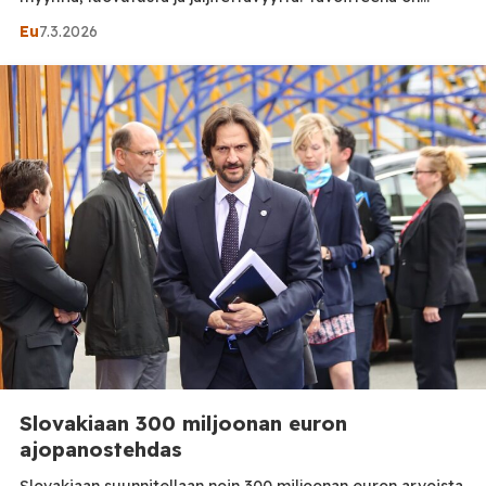
tiukentaa valvontaa, estää laitonta eläinkauppaa ja
Eu
7.3.2026
yhtenäistää sisämarkkinoiden pelisääntöjä. Taustalla on se,
että elävät eläimet – mukaan lukien koirat ja kissat –
kuuluvat EU:n perussopimukseen ja ovat osa unionin
”yhteistä maatalouspolitiikkaa”. Samalla lemmikkieläimistä
on muodostunut […]
Slovakiaan 300 miljoonan euron
ajopanostehdas
Slovakiaan suunnitellaan noin 300 miljoonan euron arvoista