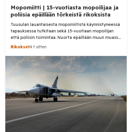
Mopomiitti | 15-vuotiasta mopoilijaa ja
poliisia epäillään törkeistä rikoksista
Tuusulan lauantaisesta mopomiitistä käynnistyneessä
tapauksessa tutkitaan sekä 15-vuotiaan mopoilijan
että poliisin toimintaa. Nuorta epäillään muun muassa
törkeästä liikenneturvallisuuden vaarantamisesta.
Rikokset
4 t sitten
Pysäytystilanteessa mukana ollutta poliisia
puolestaan epäillään virkavelvollisuuden
rikkomisesta, törkeästä liikenneturvallisuuden
vaarantamisesta ja vammantuottamuksesta.
Tuusulassa lauantaina 8. elokuuta tapahtuneesta
mopoilijan pysäytystilanteesta on aloitettu kaksi
erillistä esitutkintaa. Poliisin mukaan mopomiitissä oli
paikalla kymmeniä nuoria. Alueella liikennevalvontaa
tehnyt poliisipartio […]