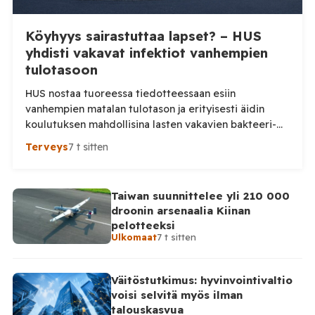
Köyhyys sairastuttaa lapset? – HUS
yhdisti vakavat infektiot vanhempien
tulotasoon
HUS nostaa tuoreessa tiedotteessaan esiin
vanhempien matalan tulotason ja erityisesti äidin
koulutuksen mahdollisina lasten vakavien bakteeri-
infektioiden riskitekijöinä. Tutkimusta tarkemmin
Terveys
7 t sitten
katsottaessa kuva on kuitenkin huomattavasti
varovaisempi: keskeinen yhteys ei ollut tilastollisesti
merkitsevä. HUS julkaisi maanantaina tiedotteen
Taiwan suunnittelee yli 210 000
”Vanhempien alhainen tulotaso ja koulutus voivat
droonin arsenaalia Kiinan
vaikuttaa lasten vakavien bakteeri-infektioiden
pelotteeksi
riskiin”, jonka mukaan lasten riski sairastua vakavaan
Ulkomaat
7 t sitten
bakteeri-infektioon on hieman […]
Väitöstutkimus: hyvinvointivaltio
voisi selvitä myös ilman
talouskasvua