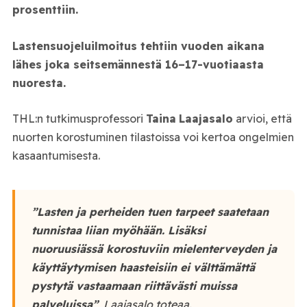
prosenttiin.
Lastensuojeluilmoitus tehtiin vuoden aikana
lähes joka seitsemännestä 16–17-vuotiaasta
nuoresta.
THL:n tutkimusprofessori
Taina
Laajasalo
arvioi, että
nuorten korostuminen tilastoissa voi kertoa ongelmien
kasaantumisesta.
”Lasten ja perheiden tuen tarpeet saatetaan
tunnistaa liian myöhään. Lisäksi
nuoruusiässä korostuviin mielenterveyden ja
käyttäytymisen haasteisiin ei välttämättä
pystytä vastaamaan riittävästi muissa
palveluissa”
, Laajasalo toteaa.