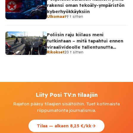
rakensi oman tekoäly-ympäristön
kyberhyökkäyksiin
Ulkomaat
9 t sitten
Poliisin raju kiilaus meni
tutkintaan – mitä tapahtui ennen
viraalivideolle tallentunutta
Rikokset
20 t sitten
hetkeä?
Liity Posi TV:n tilaajiin
Rajaton pääsy tilaajien sisältöihin. Tuet kotimaista
riippumatonta journalismia.
Tilaa — alkaen 8,25 €/kk