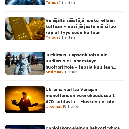
Talous
8 t sitten
Venäjällä säästöjä houkutellaan
kultaan – uusi järjestelmä sitoo
ruplat fyysiseen kultaan
Talous
8 t sitten
Tutkimus: Lapsenhuoltolain
uudistus ei lyhentänyt
huoltoriitoja – lapsia kuullaan
Kotimaa
9 t sitten
edelleen harvoin
Ukraina väittää Venäjän
menettäneen vuorokaudessa 1
470 sotilasta – Moskova ei ole
Ulkomaat
9 t sitten
vahvistanut lukuja
Pohjoiskorealainen hakkeriryhmä