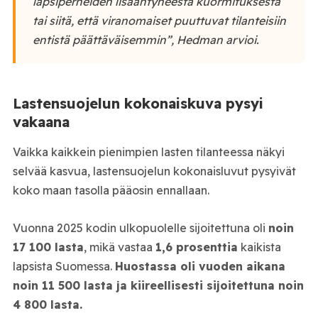
lapsiperheiden lisääntyneestä kuormituksesta
tai siitä, että viranomaiset puuttuvat tilanteisiin
entistä päättäväisemmin”, Hedman arvioi.
Lastensuojelun kokonaiskuva pysyi
vakaana
Vaikka kaikkein pienimpien lasten tilanteessa näkyi
selvää kasvua, lastensuojelun kokonaisluvut pysyivät
koko maan tasolla pääosin ennallaan.
Vuonna 2025 kodin ulkopuolelle sijoitettuna oli
noin
17 100 lasta
, mikä vastaa
1,6 prosenttia
kaikista
lapsista Suomessa.
Huostassa oli vuoden aikana
noin 11 500 lasta ja kiireellisesti sijoitettuna noin
4 800 lasta.