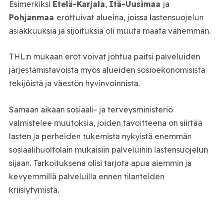
Esimerkiksi
Etelä-Karjala
,
Itä-Uusimaa
ja
Pohjanmaa
erottuivat alueina, joissa lastensuojelun
asiakkuuksia ja sijoituksia oli muuta maata vähemmän.
THL:n mukaan erot voivat johtua paitsi palveluiden
järjestämistavoista myös alueiden sosioekonomisista
tekijöistä ja väestön hyvinvoinnista.
Samaan aikaan sosiaali- ja terveysministeriö
valmistelee muutoksia, joiden tavoitteena on siirtää
lasten ja perheiden tukemista nykyistä enemmän
sosiaalihuoltolain mukaisiin palveluihin lastensuojelun
sijaan. Tarkoituksena olisi tarjota apua aiemmin ja
kevyemmillä palveluilla ennen tilanteiden
kriisiytymistä.