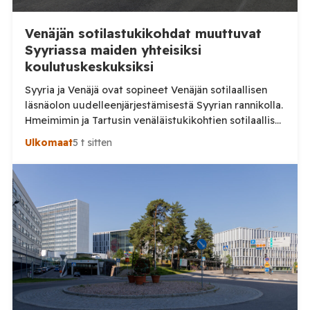
Venäjän sotilastukikohdat muuttuvat
Syyriassa maiden yhteisiksi
koulutuskeskuksiksi
Syyria ja Venäjä ovat sopineet Venäjän sotilaallisen
läsnäolon uudelleenjärjestämisestä Syyrian rannikolla.
Hmeimimin ja Tartusin venäläistukikohtien sotilaalliset
osat on määrä muuttaa maiden yhteisiksi koulutus- ja
Ulkomaat
5 t sitten
pätevöittämiskeskuksiksi, samalla kun osa Venäjän
käytössä olleesta infrastruktuurista siirtyy Syyrian
siviilihallinnon alaisuuteen. Syyrian ulkoministeriö
ilmoitti sunnuntaina 9. elokuuta, että Damaskos ja
Moskova ovat päässeet yhteisymmärrykseen Venäjän
Syyriassa sijaitsevien tukikohtien tulevaisuudesta.
Syyrian […]