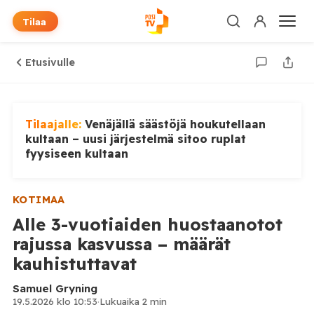
Tilaa
Etusivulle
Tilaajalle:
Venäjällä säästöjä houkutellaan
kultaan – uusi järjestelmä sitoo ruplat
fyysiseen kultaan
KOTIMAA
Alle 3-vuotiaiden huostaanotot
rajussa kasvussa – määrät
kauhistuttavat
Samuel Gryning
19.5.2026 klo 10:53
·
Lukuaika 2 min