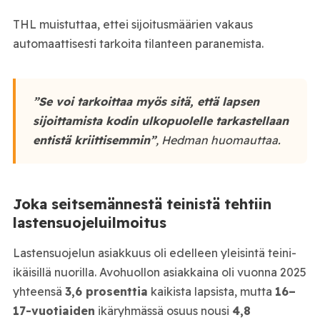
THL muistuttaa, ettei sijoitusmäärien vakaus
automaattisesti tarkoita tilanteen paranemista.
”Se voi tarkoittaa myös sitä, että lapsen
sijoittamista kodin ulkopuolelle tarkastellaan
entistä kriittisemmin”
, Hedman huomauttaa.
Joka seitsemännestä teinistä tehtiin
lastensuojeluilmoitus
Lastensuojelun asiakkuus oli edelleen yleisintä teini-
ikäisillä nuorilla. Avohuollon asiakkaina oli vuonna 2025
yhteensä
3,6 prosenttia
kaikista lapsista, mutta
16–
17-vuotiaiden
ikäryhmässä osuus nousi
4,8