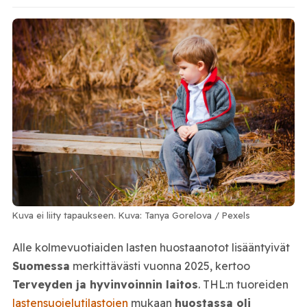
Kuva ei liity tapaukseen. Kuva: Tanya Gorelova / Pexels
Alle kolmevuotiaiden lasten huostaanotot lisääntyivät
Suomessa
merkittävästi vuonna 2025, kertoo
Terveyden ja hyvinvoinnin laitos
. THL:n tuoreiden
lastensuojelutilastojen
mukaan
huostassa oli