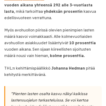
vuoden aikana yhteensä 292 alle 3-vuotiasta
lasta
, mikä tarkoittaa
yhdeksän prosentin
kasvua
edellisvuoteen verrattuna.
Myös avohuollon piirissä olevien pienimpien lasten
määrä kasvoi voimakkaasti. Alle kolmevuotiaiden
avohuollon asiakkuudet lisääntyivät
10 prosenttia
vuoden aikana. Sen sijaan kiireellisten sijoitusten
määrä nousi vain hieman,
kolme prosenttia.
THL:n kehittämispäällikkö
Johanna
Hedman
pitää
kehitystä merkittävänä.
”Pienten lasten osalta kasvu näkyi kaikissa
lastensuojelun tarkasteluissa. Se voi kertoa