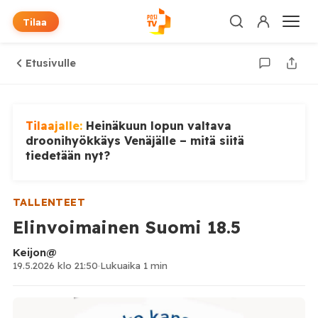
Tilaa
Etusivulle
Tilaajalle:
Heinäkuun lopun valtava
droonihyökkäys Venäjälle – mitä siitä
tiedetään nyt?
TALLENTEET
Elinvoimainen Suomi 18.5
Keijon@
19.5.2026 klo 21:50
·
Lukuaika 1 min