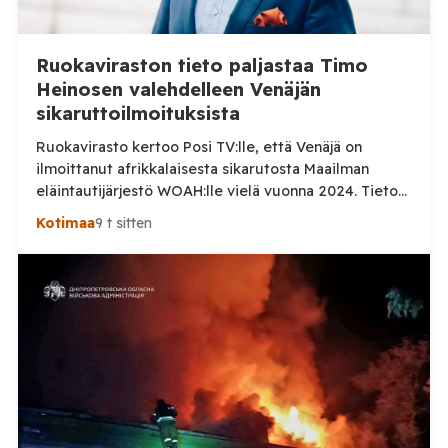
Ruokaviraston tieto paljastaa Timo
Heinosen valehdelleen Venäjän
sikaruttoilmoituksista
Ruokavirasto kertoo Posi TV:lle, että Venäjä on
ilmoittanut afrikkalaisesta sikarutosta Maailman
eläintautijärjestö WOAH:lle vielä vuonna 2024. Tieto
haastaa kokoomuksen kansanedustaja Timo Heinosen
Kotimaa
9 t sitten
(kok.) esittämän väitteen Venäjän
sikaruttoilmoituksista. Suomi on puolestaan
ilmoittanut tuoreesta Virolahden tapauksesta sekä
WOAH:n kautta että suoraan Venäjän
eläinlääkintäviranomaisille. Ruokavirasto kertoi Posi
TV:lle tarkempia tietoja Suomen ensimmäisestä
afrikkalaisen sikaruton tapauksesta sekä
eläintautitietojen vaihdosta […]