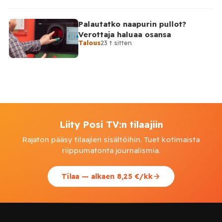
Palautatko naapurin pullot?
Verottaja haluaa osansa
Talous
23 t sitten
Liity Posi TV:n tilaajiin
Rajaton pääsy tilaajien sisältöihin. Tuet kotimaista
riippumatonta journalismia.
Tilaa — alkaen 8,25 €/kk