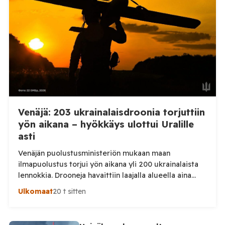
Nikopolin alueella iskuja kohdistui Nikopolin
kaupunkiin sekä […]
Venäjä: 203 ukrainalaisdroonia torjuttiin
yön aikana – hyökkäys ulottui Uralille
asti
Venäjän puolustusministeriön mukaan maan
ilmapuolustus torjui yön aikana yli 200 ukrainalaista
lennokkia. Drooneja havaittiin laajalla alueella aina
Uralille asti. Venäjän puolustusministeriön virallisen
Ulkomaat
20 t sitten
ilmoituksen mukaan ilmapuolustus sieppasi ja tuhosi
yhteensä 203 ukrainalaista kiinteäsiipistä
miehittämätöntä ilma-alusta torstai-illan 6. elokuuta