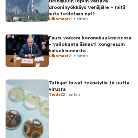
Heinäkuun lopun valtava
ja perjantaiaamun 7. elokuuta välisenä aikana.
droonihyökkäys Venäjälle – mitä
Ministeriön ilmoitus koskee aikaväliä kello 20–08
siitä tiedetään nyt?
Moskovan aikaa. Ministeriön mukaan drooneja
Ulkomaat
21 t sitten
torjuttiin […]
Fauci vaikeni koronakuulemisessa
– valiokunta äänesti kongressin
halveksunnasta
Ulkomaat
21 t sitten
Tutkijat loivat tekoälyllä 16 uutta
virusta
Tiede
22 t sitten