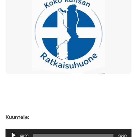
Kuuntele:
Äänitoistin
00:00
00:00