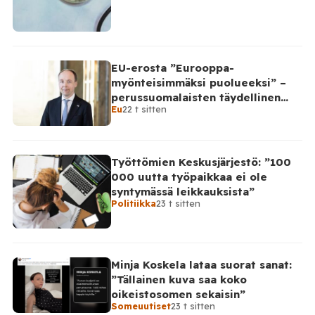
EU-erosta ”Eurooppa-
myönteisimmäksi puolueeksi” –
perussuomalaisten täydellinen
Eu
22 t sitten
takinkääntö
Työttömien Keskusjärjestö: ”100
000 uutta työpaikkaa ei ole
syntymässä leikkauksista”
Politiikka
23 t sitten
Minja Koskela lataa suorat sanat:
”Tällainen kuva saa koko
oikeistosomen sekaisin”
Someuutiset
23 t sitten