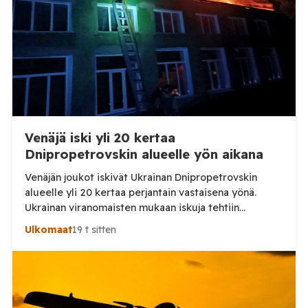
Venäjä iski yli 20 kertaa
Dnipropetrovskin alueelle yön aikana
Venäjän joukot iskivät Ukrainan Dnipropetrovskin
alueelle yli 20 kertaa perjantain vastaisena yönä.
Ukrainan viranomaisten mukaan iskuja tehtiin
drooneilla ja tykistöllä viidelle eri alueelle.
Ulkomaat
19 t sitten
Henkilövahingoilta vältyttiin. Dnipropetrovskin
alueellisen sotilashallinnon johtaja Oleksandr Hanzha
kertoi perjantaiaamuna 7. elokuuta julkaisemassaan
Telegram-päivityksessä, että Venäjän joukot
hyökkäsivät yön aikana yli 20 kertaa viidelle alueelle.