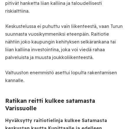
pitivät hanketta liian kalliina ja taloudellisesti
riskialttiina.
Keskustelussa ei puhuttu vain liikenteestä, vaan Turun
suunnasta vuosikymmeniksi eteenpäin. Raitiotie
nähtiin joko kaupungin kehityksen selkärankana tai
liian kalliina investointina, joka voi viedä rahaa
palveluista ja muusta joukkoliikenteestä.
Valtuuston enemmistö asettui lopulta rakentamisen
kannalle.
Ratikan reitti kulkee satamasta
Varissuolle
Hyväksytty raitiotielinja kulkee Satamasta
keskustan kautta Kupittaalle ja edelleen