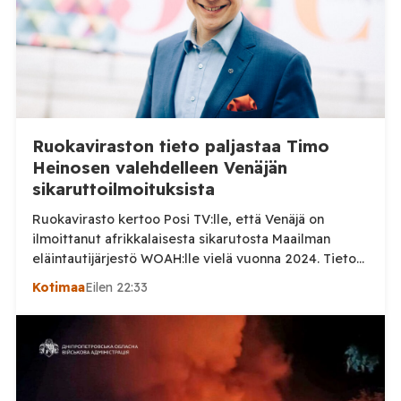
Ruokaviraston tieto paljastaa Timo
Heinosen valehdelleen Venäjän
sikaruttoilmoituksista
Ruokavirasto kertoo Posi TV:lle, että Venäjä on
ilmoittanut afrikkalaisesta sikarutosta Maailman
eläintautijärjestö WOAH:lle vielä vuonna 2024. Tieto
haastaa kokoomuksen kansanedustaja Timo Heinosen
Kotimaa
Eilen 22:33
(kok.) esittämän väitteen Venäjän
sikaruttoilmoituksista. Suomi on puolestaan
ilmoittanut tuoreesta Virolahden tapauksesta sekä
WOAH:n kautta että suoraan Venäjän
eläinlääkintäviranomaisille. Ruokavirasto kertoi Posi
TV:lle tarkempia tietoja Suomen ensimmäisestä