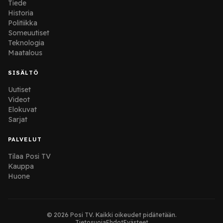
Tiede
Historia
Politiikka
Someuutiset
Teknologia
Maatalous
SISÄLTÖ
Uutiset
Videot
Elokuvat
Sarjat
PALVELUT
Tilaa Posi TV
Kauppa
Huone
© 2026 Posi TV. Kaikki oikeudet pidätetään.
Tietosuoja
Ehdot
Evästeet