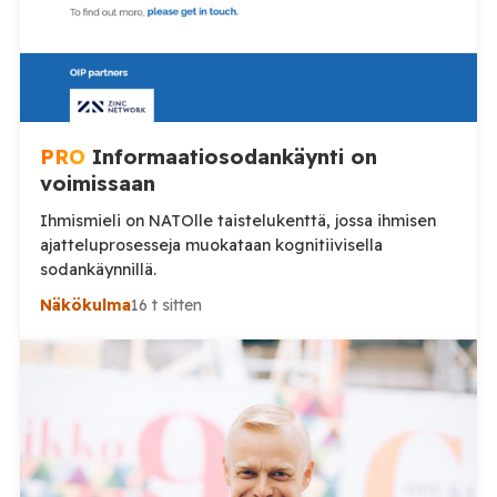
PRO
Informaatiosodankäynti on
voimissaan
Ihmismieli on NATOlle taistelukenttä, jossa ihmisen
ajatteluprosesseja muokataan kognitiivisella
sodankäynnillä.
Näkökulma
16 t sitten