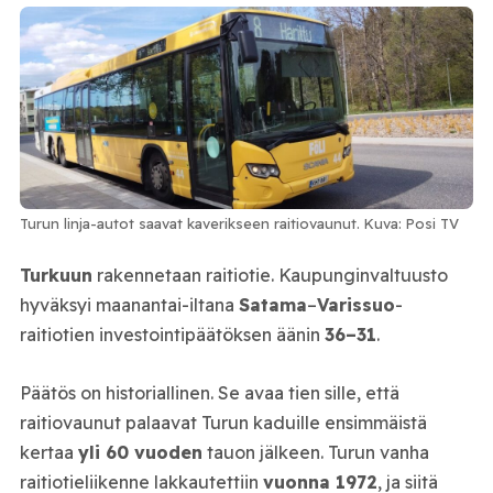
Turun linja-autot saavat kaverikseen raitiovaunut. Kuva: Posi TV
Turkuun
rakennetaan raitiotie. Kaupunginvaltuusto
hyväksyi maanantai-iltana
Satama
–
Varissuo
-
raitiotien investointipäätöksen äänin
36–31
.
Päätös on historiallinen. Se avaa tien sille, että
raitiovaunut palaavat Turun kaduille ensimmäistä
kertaa
yli 60 vuoden
tauon jälkeen. Turun vanha
raitiotieliikenne lakkautettiin
vuonna 1972
, ja siitä