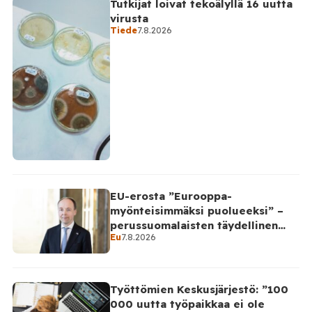
Tutkijat loivat tekoälyllä 16 uutta
virusta
Tiede
7.8.2026
EU-erosta ”Eurooppa-
myönteisimmäksi puolueeksi” –
perussuomalaisten täydellinen
Eu
7.8.2026
takinkääntö
Työttömien Keskusjärjestö: ”100
000 uutta työpaikkaa ei ole