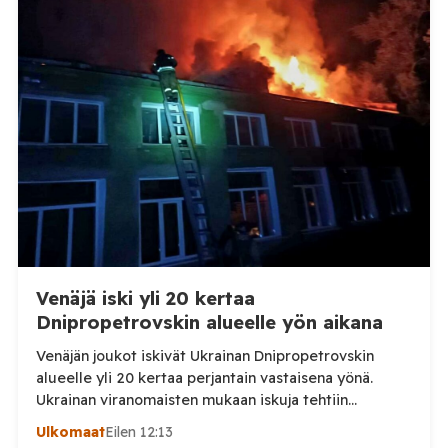
afrikkalaisen sikaruton tapauksesta sekä
eläintautitietojen vaihdosta […]
Venäjä iski yli 20 kertaa
Dnipropetrovskin alueelle yön aikana
Venäjän joukot iskivät Ukrainan Dnipropetrovskin
alueelle yli 20 kertaa perjantain vastaisena yönä.
Ukrainan viranomaisten mukaan iskuja tehtiin
drooneilla ja tykistöllä viidelle eri alueelle.
Ulkomaat
Eilen 12:13
Henkilövahingoilta vältyttiin. Dnipropetrovskin