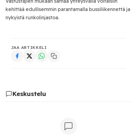
Vastustajien mukaan samaa yhteysväliä voitaisiin
kehittää edullisemmin parantamalla bussiliikennettä ja
nykyistä runkolinjastoa.
JAA ARTIKKELI
Keskustelu