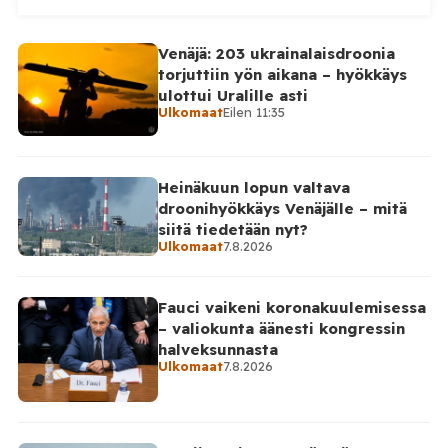
alueellisen sotilashallinnon johtaja Oleksandr Hanzha
kertoi perjantaiaamuna 7. elokuuta julkaisemassaan
Venäjä: 203 ukrainalaisdroonia
Telegram-päivityksessä, että Venäjän joukot
torjuttiin yön aikana – hyökkäys
hyökkäsivät yön aikana yli 20 kertaa viidelle alueelle.
ulottui Uralille asti
Nikopolin alueella iskuja kohdistui Nikopolin
Ulkomaat
Eilen 11:35
kaupunkiin sekä […]
Heinäkuun lopun valtava
droonihyökkäys Venäjälle – mitä
siitä tiedetään nyt?
Ulkomaat
7.8.2026
Fauci vaikeni koronakuulemisessa
– valiokunta äänesti kongressin
halveksunnasta
Ulkomaat
7.8.2026