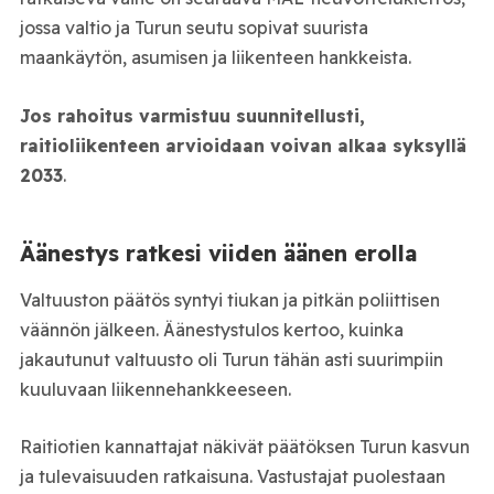
jossa valtio ja Turun seutu sopivat suurista
maankäytön, asumisen ja liikenteen hankkeista.
Jos rahoitus varmistuu suunnitellusti,
raitioliikenteen arvioidaan voivan alkaa syksyllä
2033
.
Äänestys ratkesi viiden äänen erolla
Valtuuston päätös syntyi tiukan ja pitkän poliittisen
väännön jälkeen. Äänestystulos kertoo, kuinka
jakautunut valtuusto oli Turun tähän asti suurimpiin
kuuluvaan liikennehankkeeseen.
Raitiotien kannattajat näkivät päätöksen Turun kasvun
ja tulevaisuuden ratkaisuna. Vastustajat puolestaan