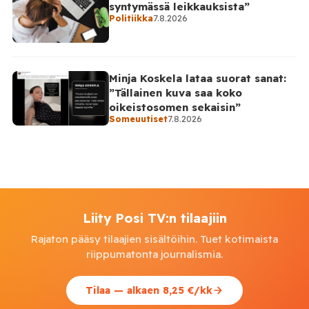
syntymässä leikkauksista”
Politiikka
7.8.2026
Minja Koskela lataa suorat sanat:
”Tällainen kuva saa koko
oikeistosomen sekaisin”
Someuutiset
7.8.2026
Liity Posi TV:n tilaajiin
Rajaton pääsy tilaajien sisältöihin. Tuet kotimaista
riippumatonta journalismia.
Tilaa — alkaen 8,25 €/kk