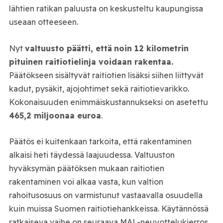
lähtien ratikan paluusta on keskusteltu kaupungissa
useaan otteeseen.
Nyt
valtuusto päätti, että
noin 12 kilometrin
pituinen raitiotielinja voidaan rakentaa.
Päätökseen sisältyvät raitiotien lisäksi siihen liittyvät
kadut, pysäkit, ajojohtimet sekä raitiotievarikko.
Kokonaisuuden enimmäiskustannukseksi on asetettu
465,2 miljoonaa euroa
.
Päätös ei kuitenkaan tarkoita, että rakentaminen
alkaisi heti täydessä laajuudessa. Valtuuston
hyväksymän päätöksen mukaan raitiotien
rakentaminen voi alkaa vasta, kun valtion
rahoitusosuus on varmistunut vastaavalla osuudella
kuin muissa Suomen raitiotiehankkeissa. Käytännössä
ratkaiseva vaihe on seuraava MAL-neuvottelukierros,