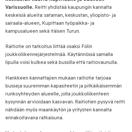
Varissuolle.
Reitti yhdistää kaupungin kannalta
keskeisiä alueita: sataman, keskustan, yliopisto- ja
sairaala-alueen, Kupittaan työpaikka- ja
kampusalueen sekä itäisen Turun.
Raitiotie on tarkoitus liittää osaksi Fölin
joukkoliikennejärjestelmää. Käytännössä samalla
lipulla voisi kulkea sekä bussilla että raitiovaunulla.
Hankkeen kannattajien mukaan raitiotie tarjoaa
busseja suuremman kapasiteetin ja pitkäikäisemmän
runkoyhteyden alueelle, jolla joukkoliikenteen
kysynnän arvioidaan kasvavan. Raitiotien pysyvä reitti
nähdään myös maankäytön ja yritysten kannalta
ennakoitavana ratkaisuna.