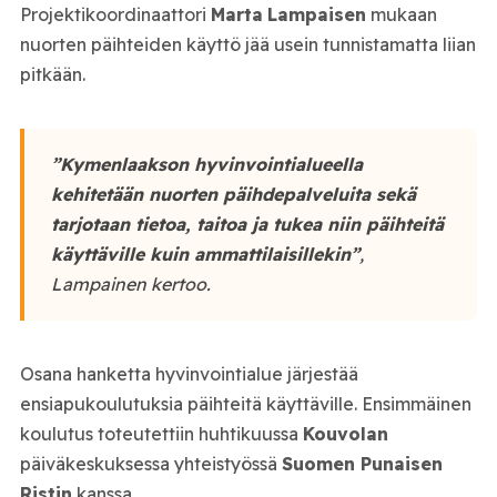
Projektikoordinaattori
Marta
Lampaisen
mukaan
nuorten päihteiden käyttö jää usein tunnistamatta liian
pitkään.
”Kymenlaakson hyvinvointialueella
kehitetään nuorten päihdepalveluita sekä
tarjotaan tietoa, taitoa ja tukea niin päihteitä
käyttäville kuin ammattilaisillekin”
,
Lampainen kertoo.
Osana hanketta hyvinvointialue järjestää
ensiapukoulutuksia päihteitä käyttäville. Ensimmäinen
koulutus toteutettiin huhtikuussa
Kouvolan
päiväkeskuksessa yhteistyössä
Suomen Punaisen
Ristin
kanssa.