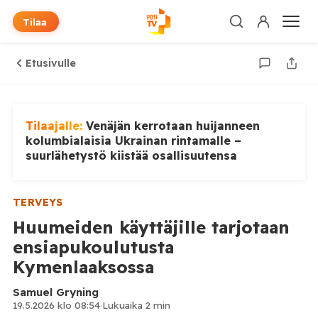
Tilaa
Etusivulle
Tilaajalle:
Venäjän kerrotaan huijanneen
kolumbialaisia Ukrainan rintamalle –
suurlähetystö kiistää osallisuutensa
TERVEYS
Huumeiden käyttäjille tarjotaan
ensiapukoulutusta
Kymenlaaksossa
Samuel Gryning
19.5.2026 klo 08:54
·
Lukuaika 2 min