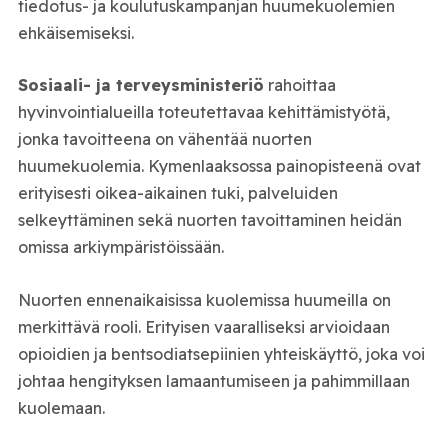
tiedotus- ja koulutuskampanjan huumekuolemien
ehkäisemiseksi.
Sosiaali- ja terveysministeriö
rahoittaa
hyvinvointialueilla toteutettavaa kehittämistyötä,
jonka tavoitteena on vähentää nuorten
huumekuolemia. Kymenlaaksossa painopisteenä ovat
erityisesti oikea-aikainen tuki, palveluiden
selkeyttäminen sekä nuorten tavoittaminen heidän
omissa arkiympäristöissään.
Nuorten ennenaikaisissa kuolemissa huumeilla on
merkittävä rooli. Erityisen vaaralliseksi arvioidaan
opioidien ja bentsodiatsepiinien yhteiskäyttö, joka voi
johtaa hengityksen lamaantumiseen ja pahimmillaan
kuolemaan.