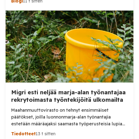
Blogi
11 t sitten
Migri esti neljää marja-alan työnantajaa
rekrytoimasta työntekijöitä ulkomailta
Maahanmuuttovirasto on tehnyt ensimmäiset
päätökset, joilla luonnonmarja-alan työnantajia
estetään määräajaksi saamasta työperusteisia lupia
ulkomailta rekrytoitaville työntekijöille. Päätösten
Tiedotteet
13 t sitten
taustalla ovat työnantajien toiminnassa havaitut