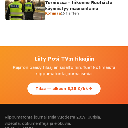
Torniossa – liikenne Ruotsista
käynnistyy maanantaina
Kotimaa
16 t sitten
Liity Posi TV:n tilaajiin
Rajaton pääsy tilaajien sisältöihin. Tuet kotimaista
riippumatonta journalismia.
Tilaa — alkaen 8,25 €/kk
Riippumatonta journalismia vuodesta 2019. Uutisia,
videoita, dokumentteja ja elokuvia.