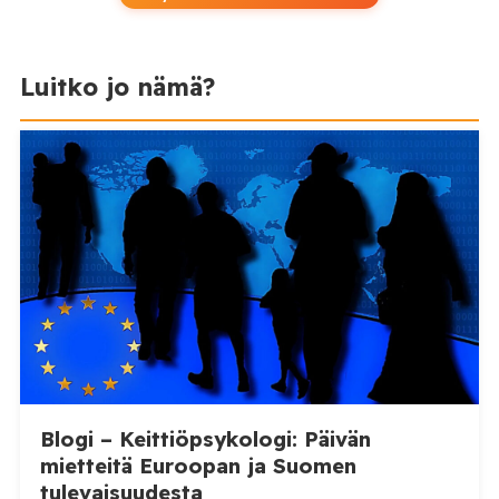
Luitko jo nämä?
Blogi – Keittiöpsykologi: Päivän
mietteitä Euroopan ja Suomen
tulevaisuudesta