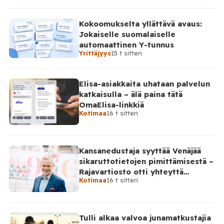
Kokoomukselta yllättävä avaus:
Jokaiselle suomalaiselle
automaattinen Y-tunnus
Yrittäjyys
15 t sitten
Elisa-asiakkaita uhataan palvelun
katkaisulla – älä paina tätä
OmaElisa-linkkiä
Kotimaa
16 t sitten
Kansanedustaja syyttää Venäjää
sikaruttotietojen pimittämisestä –
Rajavartiosto otti yhteyttä
Kotimaa
16 t sitten
Venäjälle
Tulli alkaa valvoa junamatkustajia