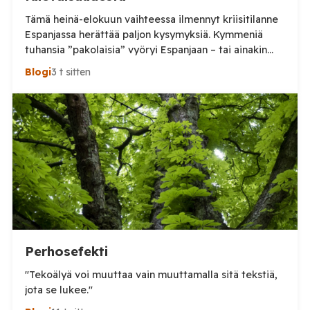
Tämä heinä-elokuun vaihteessa ilmennyt kriisitilanne
Espanjassa herättää paljon kysymyksiä. Kymmeniä
tuhansia ”pakolaisia” vyöryi Espanjaan – tai ainakin
tuhansia, kun en aivan tarkkaa tilannetta tiedä.
Blogi
3 t sitten
Viimeisin tieto, jonka näin oli perjantai-illalta
somepäivityksessä n. 60 000, eli aivan järjetön määrä.
Tämä voi olla yläkanttiin, mutta kuitenkin todella
suuri määrä. (Tosin tilanne on jo ilmeisimmin ohi,
mutta koskaan […]
Perhosefekti
"Tekoälyä voi muuttaa vain muuttamalla sitä tekstiä,
jota se lukee."