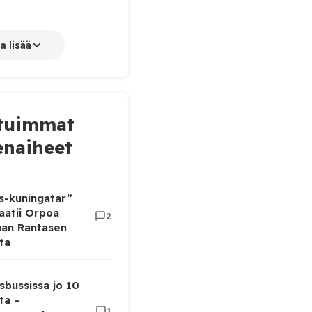
a lisää
tuimmat
naiheet
as-kuningatar”
aatii Orpoa
2
aan Rantasen
ta
sbussissa jo 10
ta –
1