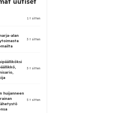
at uutiset
1 t sitten
 marja-alan
3 t sitten
ytoimasta
omailta
ipäälliköksi
äällikkö,
3 t sitten
isario,
kija
n huijanneen
krainan
5 t sitten
lähetystö
ensa