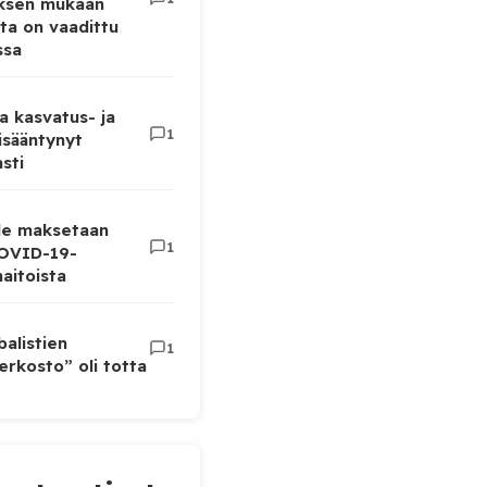
uksen mukaan
ta on vaadittu
ssa
a kasvatus- ja
1
lisääntynyt
sti
lle maksetaan
1
COVID-19-
aitoista
balistien
1
rkosto” oli totta