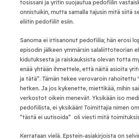
tosissani ja yritin suojautua pedofiilin vastaisk
onnistuikin, mutta samalla tajusin mitä siitä
eliitin pedofiilit esiin.
Sanoma ei irtisanonut pedofiilia; hän erosi l
episodin jälkeen ymmärsin salaliittoteorian el
kidutuksesta ja raiskauksista olevan totta m
enää yhtään ihmettele, että näitä asioita yri
ja tätä”. Tämän tekee verovaroin rahoitettu Y
hetken. Ja jos kykenette, miettikää, mihin sair
verkostot oikein menevät. Yksikään iso med
pedofiilista, ei yksikään! Toimittajia nimen om
”tästä ei uutisoida” oli viesti mitä toimituksis
Kerrataan vielä. Epstein-asiakirjoista on selv