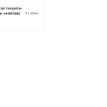
iin torjunta-
te vedetään
5 t sitten