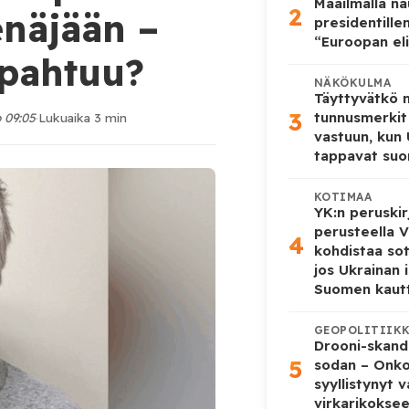
Maailmalla n
2
näjään –
presidentille
“Euroopan eli
apahtuu?
NÄKÖKULMA
Täyttyvätkö
3
tunnusmerkit
o 09:05
·
Lukuaika 3 min
vastuun, kun
tappavat suo
KOTIMAA
YK:n peruskir
perusteella V
4
kohdistaa so
jos Ukrainan 
Suomen kaut
GEOPOLITIIK
Drooni-skanda
5
sodan – Onk
syyllistynyt 
virkarikokse