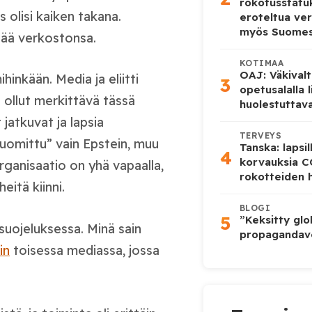
rokotusstat
s olisi kaiken takana.
eroteltua ver
myös Suome
ytää verkostonsa.
KOTIMAA
OAJ: Väkivalt
hinkään. Media ja eliitti
3
opetusalalla 
n ollut merkittävä tässä
huolestuttava
 jatkuvat ja lapsia
TERVEYS
”tuomittu” vain Epstein, muu
Tanska: lapsi
4
korvauksia 
ganisaatio on yhä vapaalla,
rokotteiden h
itä kiinni.
BLOGI
5
”Keksitty glo
suojeluksessa. Minä sain
propagandave
in
toisessa mediassa, jossa