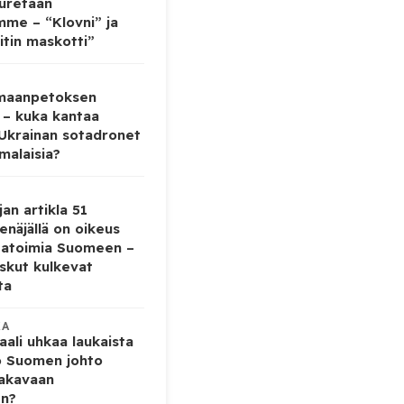
auretaan
mme – “Klovni” ja
itin maskotti”
 maanpetoksen
 – kuka kantaa
 Ukrainan sotadronet
malaisia?
jan artikla 51
enäjällä on oikeus
tatoimia Suomeen –
iskut kulkevat
ta
KA
ali uhkaa laukaista
o Suomen johto
vakavaan
en?