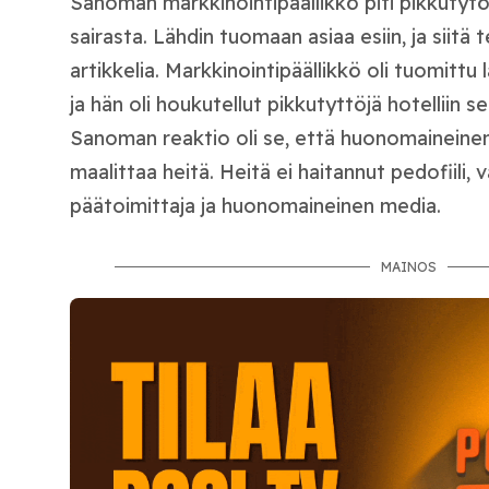
Sanoman markkinointipäällikkö piti pikkutytöis
sairasta. Lähdin tuomaan asiaa esiin, ja siit
artikkelia. Markkinointipäällikkö oli tuomittu
ja hän oli houkutellut pikkutyttöjä hotelliin sek
Sanoman reaktio oli se, että huonomaineine
maalittaa heitä. Heitä ei haitannut pedofiili
päätoimittaja ja huonomaineinen media.
MAINOS