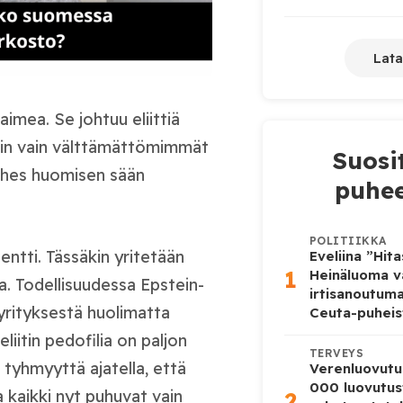
Lata
imea. Se johtuu eliittiä
iin vain välttämättömimmät
Suosi
lähes huomisen sään
puhee
POLITIIKKA
entti. Tässäkin yritetään
Eveliina ”Hit
1
Heinäluoma v
a. Todellisuudessa Epstein-
irtisanoutum
 yrityksestä huolimatta
Ceuta-puheis
iitin pedofilia on paljon
TERVEYS
tyhmyyttä ajatella, että
Verenluovutu
000 luovutus
a kaikki nyt puhuvat vain
2