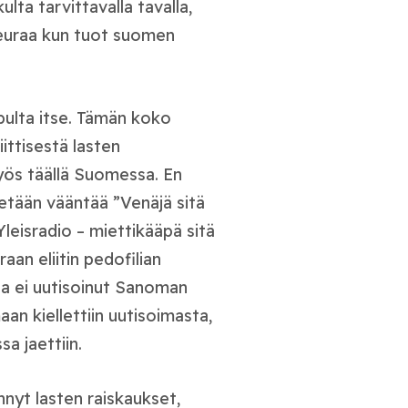
ulta tarvittavalla tavalla,
 seuraa kun tuot suomen
opulta itse. Tämän koko
iittisestä lasten
yös täällä Suomessa. En
tetään vääntää ”Venäjä sitä
leisradio – miettikääpä sitä
aan eliitin pedofilian
ia ei uutisoinut Sanoman
aan kiellettiin uutisoimasta,
sa jaettiin.
innyt lasten raiskaukset,