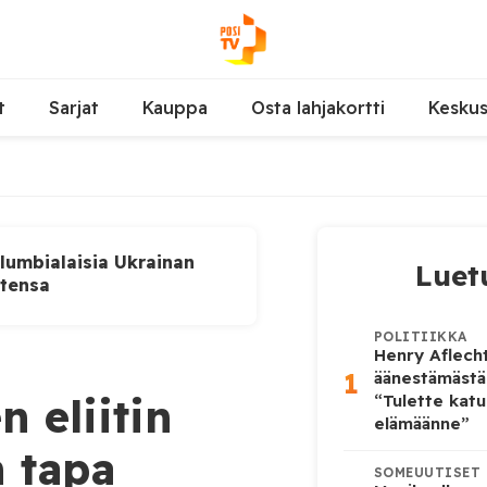
t
Sarjat
Kauppa
Osta lahjakortti
Kesku
lumbialaisia Ukrainan
Luet
utensa
POLITIIKKA
Henry Aflecht
1
äänestämästä
n eliitin
“Tulette katu
elämäänne”
n tapa
SOMEUUTISET