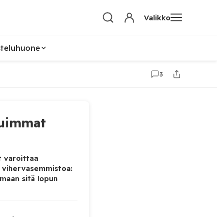
Valikko
steluhuone
3
uimmat
 varoittaa
 vihervasemmistoa:
maan sitä lopun