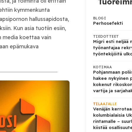
Tuoreimm
tä, ja toiminta oli erittäin
ä tehtiin kymmenkunta
 lapsipornon hallussapidosta,
BLOGI
Perhosefekti
siin. Kun asia tuotiin esiin,
n media koettaa vain
TIEDOTTEET
Migri esti neljää
, vaan epämukava
työnantajaa rekr
työntekijöitä ulk
KOTIMAA
Pohjanmaan poliis
hakee nykyinen p
kokenut rikoskom
vartija ja sarjaha
TILAAJALLE
Venäjän kerrotaa
kolumbialaisia U
rintamalle – suur
kiistää osallisuut