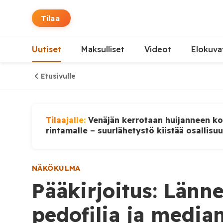
Tilaa
Uutiset
Maksulliset
Videot
Elokuva
Etusivulle
Tilaajalle:
Venäjän kerrotaan huijanneen ko
rintamalle – suurlähetystö kiistää osallisu
NÄKÖKULMA
Pääkirjoitus: Länne
pedofilia ja media