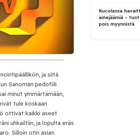
Rucolassa havaitt
ainejäämiä – tuo
pois myynnistä
ointipäällikön, ja siitä
 kun Sanoman pedofiili
 sai minut ymmärtämään,
eivät tule koskaan
ö ottivat kaikki aseet
äni uhkailtiin, ja lopulta eräs
aro. Silloin otin asian