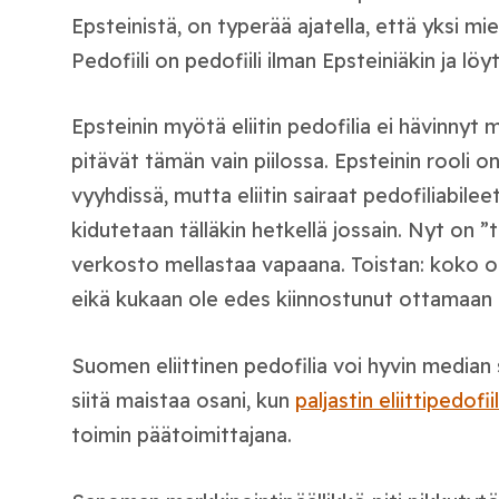
Epsteinistä, on typerää ajatella, että yksi mie
Pedofiili on pedofiili ilman Epsteiniäkin ja lö
Epsteinin myötä eliitin pedofilia ei hävinnyt mi
pitävät tämän vain piilossa. Epsteinin rooli o
vyyhdissä, mutta eliitin sairaat pedofiliabileet
kidutetaan tälläkin hetkellä jossain. Nyt on 
verkosto mellastaa vapaana. Toistan: koko or
eikä kukaan ole edes kiinnostunut ottamaan he
Suomen eliittinen pedofilia voi hyvin median 
siitä maistaa osani, kun
paljastin eliittipedofiil
toimin päätoimittajana.